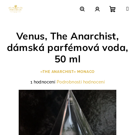
Přejít
na
obsah
Nákupn
Hledat
Přihlášení
Venus, The Anarchist,
košík
dámská parfémová voda,
50 ml
«THE ANARCHIST» MONACO
Průměrné
1 hodnocení
Podrobnosti hodnocení
hodnocení
produktu
je
5,0
z
5
hvězdiček.