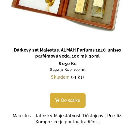
Dárkový set Maiestus, ALMAH Parfums 1948, unisex
parfémová voda, 100 ml+ 30ml
8 050 Kč
Měrná
6 192,31 Kč / 100 ml
cena:
Skladem
(>1 ks)
Do košíku
Maiestus – latinsky Majestátnost, Důstojnost, Prestiž.
Kompozice je poctou tradiční...