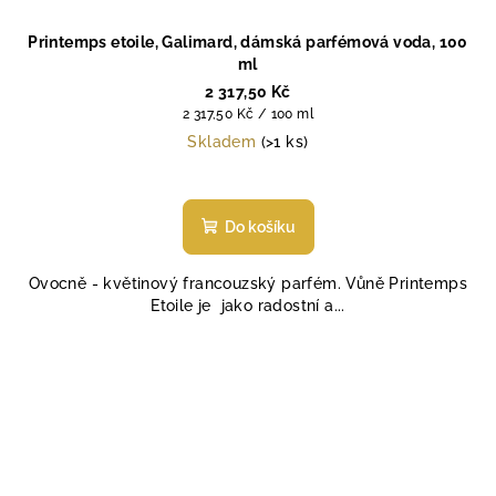
Printemps etoile, Galimard, dámská parfémová voda, 100
ml
2 317,50 Kč
Měrná
2 317,50 Kč / 100 ml
cena:
Skladem
(>1 ks)
Průměrné
hodnocení
produktu
Do košíku
je
4,5
Ovocně - květinový francouzský parfém. Vůně Printemps
z
Etoile je jako radostní a...
5
hvězdiček.