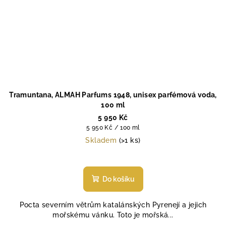
Tramuntana, ALMAH Parfums 1948, unisex parfémová voda,
100 ml
5 950 Kč
Měrná
5 950 Kč / 100 ml
cena:
Skladem
(>1 ks)
Do košíku
Pocta severním větrům katalánských Pyrenejí a jejich
mořskému vánku. Toto je mořská...