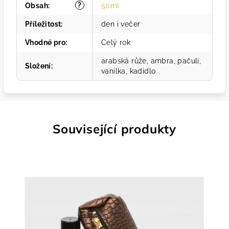
?
Obsah
:
50ml
Příležitost
:
den i večer
Vhodné pro
:
Celý rok
arabská růže, ambra, pačuli,
Složení
:
vanilka, kadidlo
Související produkty