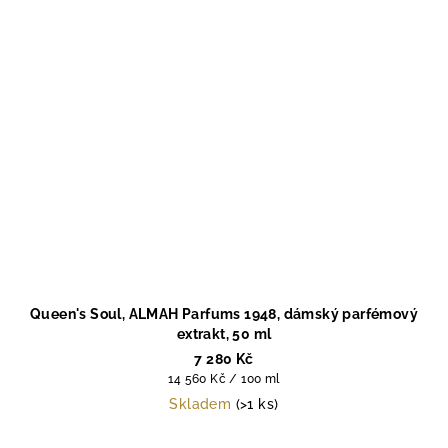
Queen's Soul, ALMAH Parfums 1948, dámský parfémový
extrakt, 50 ml
7 280 Kč
Měrná
14 560 Kč / 100 ml
cena:
Skladem
(>1 ks)
Průměrné