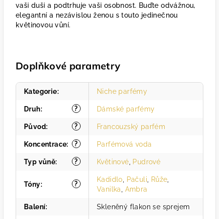
vaši duši a podtrhuje vaši osobnost. Buďte odvážnou,
elegantní a nezávislou ženou s touto jedinečnou
květinovou vůní.
Doplňkové parametry
Kategorie
:
Niche parfémy
?
Druh
:
Dámské parfémy
?
Původ
:
Francouzský parfém
?
Koncentrace
:
Parfémová voda
?
Typ vůně
:
Květinové
,
Pudrové
Kadidlo
,
Pačuli
,
Růže
,
?
Tóny
:
Vanilka
,
Ambra
Balení
:
Skleněný flakon se sprejem