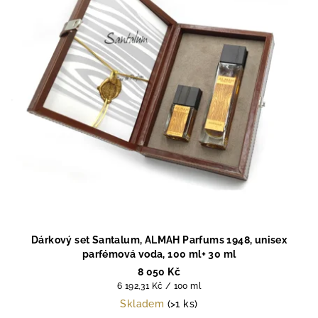
Dárkový set Santalum, ALMAH Parfums 1948, unisex
parfémová voda, 100 ml+ 30 ml
8 050 Kč
Měrná
6 192,31 Kč / 100 ml
cena:
Skladem
(>1 ks)