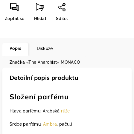
Zeptat se
Hlídat
Sdílet
Popis
Diskuze
Značka
«The Anarchist» MONACO
Detailní popis produktu
Složení parfému
Hlava parfému: Arabská
růže
Srdce parfému:
Ambra
, pačuli