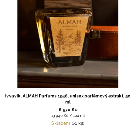
Ivvavik, ALMAH Parfums 1948, unisex parfémový extrakt, 50
ml
6 970 Kč
Měrná
13 940 Kč / 100 ml
cena:
Skladem
(>1 ks)