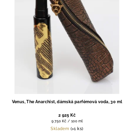
Venus, The Anarchist, dámská parfémová voda, 30 ml
2 925 Kč
Měrná
9 750 Kč / 100 ml
cena:
Skladem
(>1 ks)