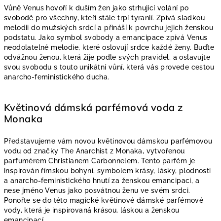
Vůně Venus hovoří k duším žen jako strhující volání po
svobodě pro všechny, kteří stále trpí tyranií. Zpívá sladkou
melodii do mužských srdcí a přináší k povrchu jejich ženskou
podstatu. Jako symbol svobody a emancipace zpívá Venus
neodolatelné melodie, které oslovují srdce každé ženy. Buďte
odvážnou ženou, která žije podle svých pravidel, a oslavujte
svou svobodu s touto unikátní vůní, která vás provede cestou
anarcho-feministického ducha.
Květinová dámská parfémová voda z
Monaka
Představujeme vám novou květinovou dámskou parfémovou
vodu od značky The Anarchist z Monaka, vytvořenou
parfumérem Christianem Carbonnelem. Tento parfém je
inspirován římskou bohyní, symbolem krásy, lásky, plodnosti
a anarcho-feministického hnutí za ženskou emancipaci, a
nese jméno Venus jako posvátnou ženu ve svém srdci.
Ponořte se do této magické květinové dámské parfémové
vody, která je inspirovaná krásou, láskou a ženskou
emancipací.