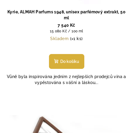
Kyrie, ALMAH Parfums 1948, unisex parfémový extrakt, 50
ml
7 540 Kč
Měrná
15 080 Kč / 100 ml
cena:
Skladem
(>1 ks)
Průměrné
hodnocení
produktu
Do košíku
je
5,0
Vůně byla inspirována jedním z nejlepších prodejců vína a
z
vypěstována s vášní a láskou...
5
hvězdiček.