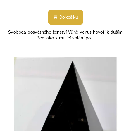
Průměrné
hodnocení
produktu
Do košíku
je
5,0
Svoboda posvátného ženství Vůně Venus hovoří k duším
z
žen jako strhující volání po...
5
hvězdiček.