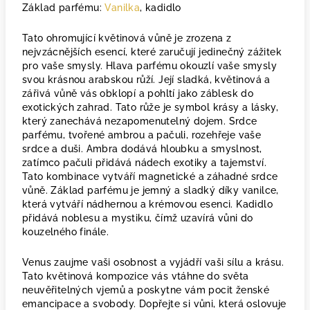
Základ parfému:
Vanilka
, kadidlo
Tato ohromující květinová vůně je zrozena z
nejvzácnějších esencí, které zaručují jedinečný zážitek
pro vaše smysly. Hlava parfému okouzlí vaše smysly
svou krásnou arabskou růží. Její sladká, květinová a
zářivá vůně vás obklopí a pohltí jako záblesk do
exotických zahrad. Tato růže je symbol krásy a lásky,
který zanechává nezapomenutelný dojem. Srdce
parfému, tvořené ambrou a pačuli, rozehřeje vaše
srdce a duši. Ambra dodává hloubku a smyslnost,
zatímco pačuli přidává nádech exotiky a tajemství.
Tato kombinace vytváří magnetické a záhadné srdce
vůně. Základ parfému je jemný a sladký díky vanilce,
která vytváří nádhernou a krémovou esenci. Kadidlo
přidává noblesu a mystiku, čímž uzavírá vůni do
kouzelného finále.
Venus zaujme vaši osobnost a vyjádří vaši sílu a krásu.
Tato květinová kompozice vás vtáhne do světa
neuvěřitelných vjemů a poskytne vám pocit ženské
emancipace a svobody. Dopřejte si vůni, která oslovuje