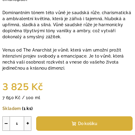
Dominantním tónem této vůně je saudská růže, charismatická
a ambivalentní květina, která je zářivá i tajemná, hluboká a
upřímná, sladká a silná. Vůně saudské růže je harmonicky
doplněna třpytivými tóny vanilky a ambry, což vytváří
dokonalý a smyslný zážitek.
Venus od The Anarchist je vůně, která vám umožní prožít
intenzivní projev svobody a emancipace. Je to vůně, která
nechá vaši osobnost rozkvést a vnese do vašeho života
jedinečnou a krásnou dimenzi.
3 825 Kč
Měrná
7 650 Kč / 100 ml
cena:
Skladem
(1 ks)
−
+
Do košíku