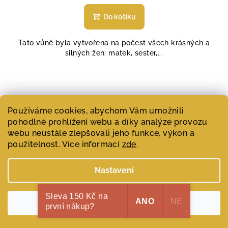
hodnocení
produktu
Do košíku
je
5,0
Tato vůně byla vytvořena na počest všech krásných a
z
silných žen: matek, sester,...
5
hvězdiček.
Používáme cookies, abychom Vám umožnili
pohodlné prohlížení webu a díky analýze provozu
webu neustále zlepšovali jeho funkce, výkon a
použitelnost. Více informací
zde
.
Nastavení
Sleva 150 Kč na
ANO
NE
Souhlasím
první nákup?