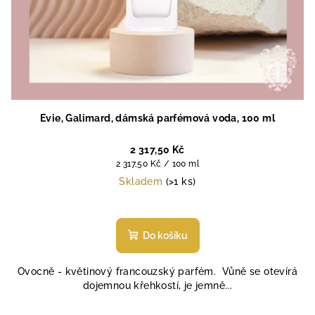
Evie, Galimard, dámská parfémová voda, 100 ml
2 317,50 Kč
Měrná
2 317,50 Kč / 100 ml
cena:
Skladem
(>1 ks)
Do košíku
Ovocně - květinový francouzský parfém. Vůně se otevírá
dojemnou křehkostí, je jemně...