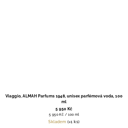
Viaggio, ALMAH Parfums 1948, unisex parfémová voda, 100
ml
5 950 Kč
Měrná
5 950 Kč / 100 ml
cena:
Skladem
(>1 ks)