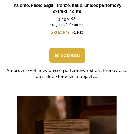
Insieme, Paolo Gigli Firenze, Itálie, unisex parfémový
extrakt, 30 ml
3 150 Kč
Měrná
10 500 Kč / 100 ml
cena:
Skladem
(>1 ks)
Průměrné
hodnocení
produktu
Do košíku
je
5,0
Ambrově-květinový unisex parfémový extrakt Přeneste se
z
do srdce Florencie a objevte...
5
hvězdiček.