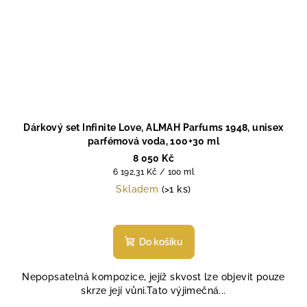
Dárkový set Infinite Love, ALMAH Parfums 1948, unisex
parfémová voda, 100+30 ml
8 050 Kč
Měrná
6 192,31 Kč / 100 ml
cena:
Skladem
(>1 ks)
Do košíku
Nepopsatelná kompozice, jejíž skvost lze objevit pouze
skrze její vůni.Tato výjimečná...