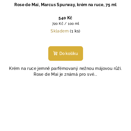
Rose de Mai, Marcus Spurway, krém na ruce, 75 ml
540 Kč
Měrná
720 Kč / 100 ml
cena:
Skladem
(1 ks)
Do košíku
Krém na ruce jemně parfémovaný nežnou májovou růži.
Rose de Mai je známá pro své...