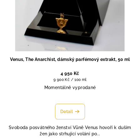
Venus, The Anarchist, dámský parfémový extrakt, 50 ml
4 950 Kč
Měrná
9 900 Kč / 100 ml
cena:
Momentálně vyprodané
Detail
Svoboda posvátného ženství Vůně Venus hovoří k duším
žen jako strhující volání po...