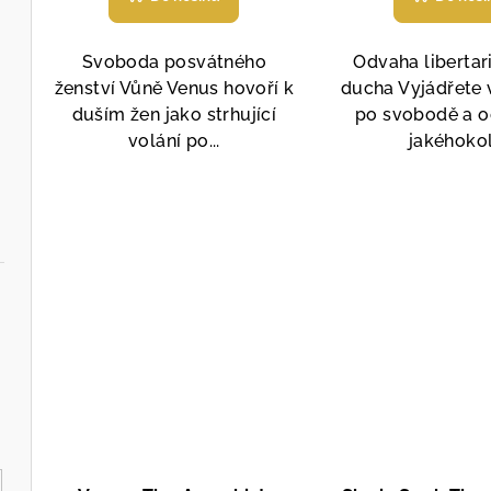
produktu
je
5,0
Svoboda posvátného
Odvaha liberta
z
ženství Vůně Venus hovoří k
ducha Vyjádřete 
5
duším žen jako strhující
po svobodě a o
hvězdiček.
volání po...
jakéhokoli
15 ml