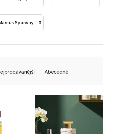
Marcus Spurway
ejprodávanější
Abecedně