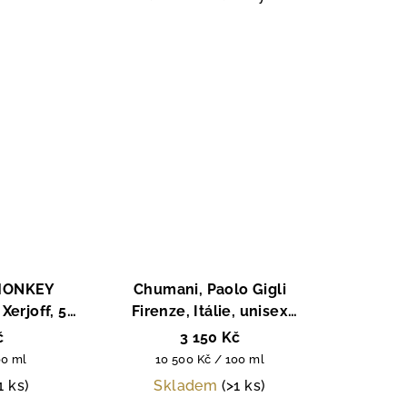
MONKEY
Chumani, Paolo Gigli
Xerjoff, 50
Firenze, Itálie, unisex
parfémový extrakt, 30 ml
č
3 150 Kč
Měrná
00 ml
10 500 Kč / 100 ml
cena:
1 ks)
Skladem
(>1 ks)