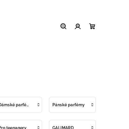
Hledat
Přihlášení
Nákupní
košík
Dámské parfémy
Pánské parfémy
Pro teenagery
GALIMARD