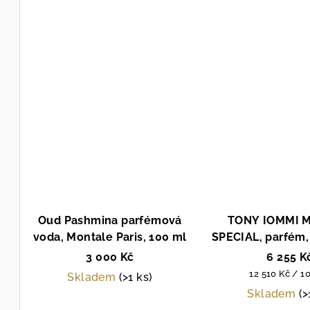
Oud Pashmina parfémová
TONY IOMMI 
voda, Montale Paris, 100 ml
SPECIAL, parfém, 
ml
3 000 Kč
6 255 K
Měrná
12 510 Kč / 1
Skladem
(>1 ks)
cena:
Skladem
(>