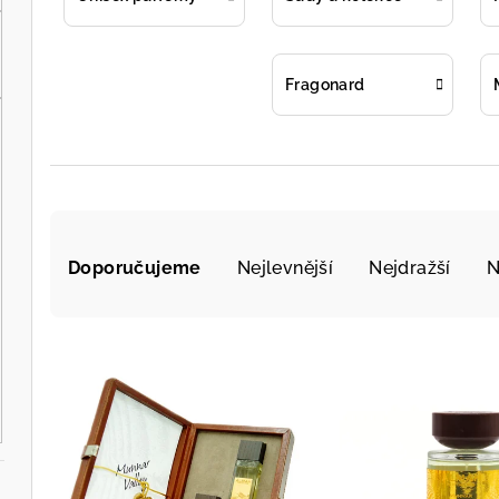
Fragonard
Ř
Doporučujeme
Nejlevnější
Nejdražší
N
a
z
V
e
ý
n
p
í
i
p