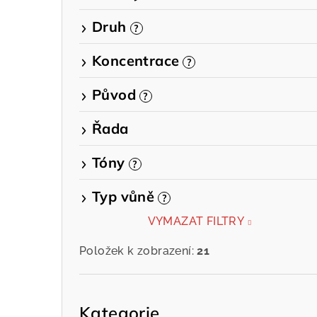
e
Druh
?
l
Koncentrace
?
Původ
?
Řada
Tóny
?
Typ vůně
?
VYMAZAT FILTRY
Položek k zobrazení:
21
Přeskočit
kategorie
Kategorie