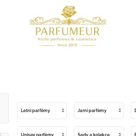
Letní parfémy
Jarní parfémy
Unisex parfémy
Sady a kolekce