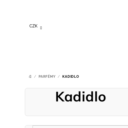
Přejít
na
obsah
CZK
/
PARFÉMY
/
KADIDLO
DOMŮ
Kadidlo