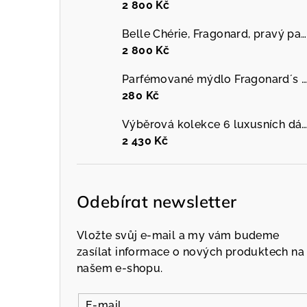
2 800 Kč
Belle Chérie, Fragonard, pravý parfém, 60 ml
2 800 Kč
Parfémované mýdlo Fragonard´s garden, 150 g, různé druhy
280 Kč
Výběrová kolekce 6 luxusních dámských mini parfémů, Galimard, dámský parfém, 6 x 
2 430 Kč
Odebírat newsletter
Vložte svůj e-mail a my vám budeme
zasílat informace o nových produktech na
našem e-shopu.
E-mail