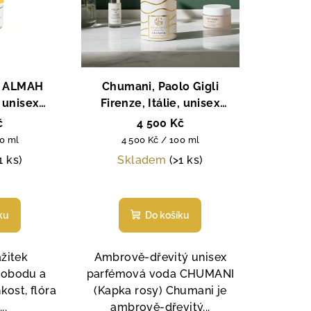
, ALMAH
Chumani, Paolo Gigli
 unisex
Firenze, Itálie, unisex
, 100 ml
parfémová voda, 100 ml
č
4 500 Kč
Měrná
00 ml
4 500 Kč / 100 ml
cena:
1 ks)
Skladem
(>1 ks)
ku
Do košíku
žitek
Ambrově-dřevitý unisex
svobodu a
parfémová voda CHUMANI
hkost, flóra
(Kapka rosy) Chumani je
..
ambrově-dřevitý...