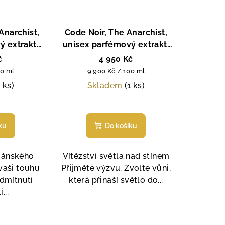
Anarchist,
Code Noir, The Anarchist,
ý extrakt,
unisex parfémový extrakt,
50 ml
č
4 950 Kč
Měrná
00 ml
9 900 Kč / 100 ml
cena:
1 ks)
Skladem
(1 ks)
ku
Do košíku
riánského
Vítězství světla nad stínem
vaši touhu
Přijměte výzvu. Zvolte vůni,
dmítnutí
která přináší světlo do...
...