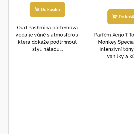
Prů
Do košíku
hod
Do koší
pro
je
Oud Pashmina parfémová
5,0
voda je vůně s atmosférou,
Parfém Xerjoff 
z
která dokáže podtrhnout
Monkey Special
5
styl, náladu...
intenzivní tóny
hvě
vanilky a ků