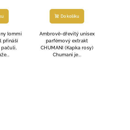
měrné
Průměrné
nocení
hodnocení
ku
Do košíku
duktu
produktu
je
5,0
Tony Iommi
Ambrově-dřevitý unisex
z
 přináší
parfémový extrakt
5
 pačuli,
CHUMANI (Kapka rosy)
zdiček.
hvězdiček.
že...
Chumani je...