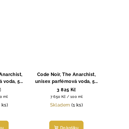
Anarchist,
Code Noir, The Anarchist,
á voda, 50
unisex parfémová voda, 50
ml
č
3 825 Kč
Měrná
00 ml
7 650 Kč / 100 ml
cena:
1 ks)
Skladem
(1 ks)
Průměrné
hodnocení
ku
Do košíku