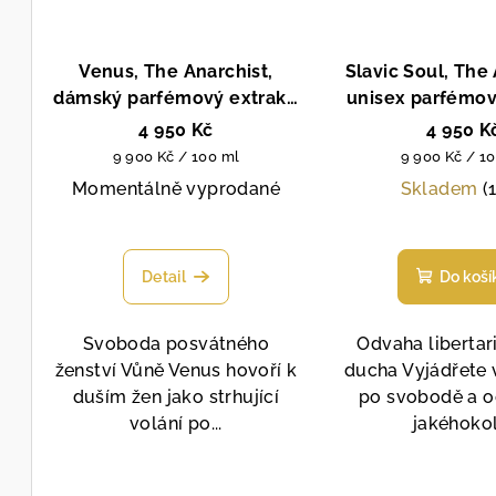
Venus, The Anarchist,
Slavic Soul, The 
dámský parfémový extrakt,
unisex parfémov
50 ml
50 ml
4 950 Kč
4 950 K
Měrná
Měrná
9 900 Kč / 100 ml
9 900 Kč / 1
cena:
cena:
Momentálně vyprodané
Skladem
(
Detail
Do koší
Svoboda posvátného
Odvaha liberta
ženství Vůně Venus hovoří k
ducha Vyjádřete 
duším žen jako strhující
po svobodě a o
volání po...
jakéhokoli