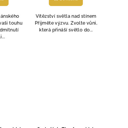
produktu
je
5,0
riánského
Vítězství světla nad stínem
z
vaši touhu
Přijměte výzvu. Zvolte vůni,
5
dmítnutí
která přináší světlo do...
hvězdiček.
...