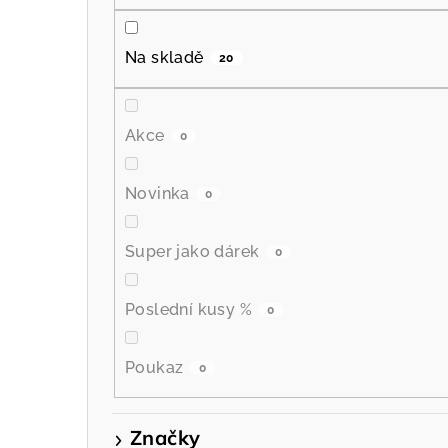
P
o
Na skladě
20
s
t
Akce
0
r
a
Novinka
0
n
Super jako dárek
0
n
í
Poslední kusy %
0
p
Poukaz
0
a
n
Značky