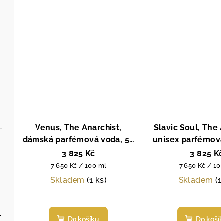
Venus, The Anarchist,
Slavic Soul, The 
dámská parfémová voda, 50
unisex parfémov
ml
ml
3 825 Kč
3 825 K
Měrná
Měrná
7 650 Kč / 100 ml
7 650 Kč / 1
cena:
cena:
Skladem
(1 ks)
Skladem
(
Průměrné
hodnocení
60 ml, Fragonard,
Do košíku
Do koší