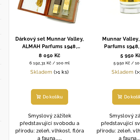
s
r
p
o
r
d
Dárkový set Munnar Valley,
Munnar Valley
o
u
ALMAH Parfums 1948,
Parfums 1948,
d
unisex parfémová voda, 100
parfémová voda
k
8 050 Kč
5 950 K
ml+30ml
Měrná
Měrná
u
6 192,31 Kč / 100 ml
5 950 Kč / 1
t
cena:
cena:
Skladem
(>1 ks)
Skladem
(>
k
ů
t
Do košíku
Do koší
ů
Smyslový zážitek
Smyslový zá
představující svobodu a
představující 
přírodu: zeleň, vlhkost, flóra
přírodu: zeleň, vl
a fauna......
a fauna....