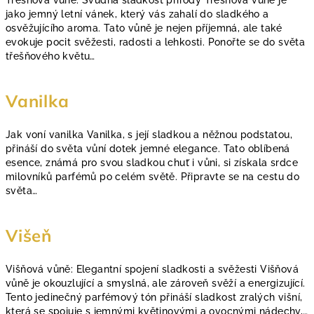
Třešňová vůně: Svůdná sladkost přírody Třešňová vůně je
jako jemný letní vánek, který vás zahalí do sladkého a
osvěžujícího aroma. Tato vůně je nejen příjemná, ale také
evokuje pocit svěžesti, radosti a lehkosti. Ponořte se do světa
třešňového květu…
Vanilka
Jak voní vanilka Vanilka, s její sladkou a něžnou podstatou,
přináší do světa vůní dotek jemné elegance. Tato oblíbená
esence, známá pro svou sladkou chuť i vůni, si získala srdce
milovníků parfémů po celém světě. Připravte se na cestu do
světa…
Višeň
Višňová vůně: Elegantní spojení sladkosti a svěžesti Višňová
vůně je okouzlující a smyslná, ale zároveň svěží a energizující.
Tento jedinečný parfémový tón přináší sladkost zralých višní,
která se spojuje s jemnými květinovými a ovocnými nádechy,…