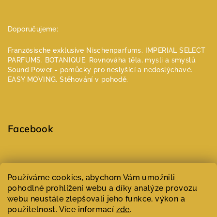
Doporučujeme:
Französische exklusive Nischenparfums.
IMPERIAL SELECT
PARFUMS.
BOTANIQUE. Rovnováha těla, mysli a smyslů.
Sound Power - pomůcky pro neslyšící a nedoslýchavé.
EASY MOVING. Stěhování v pohodě.
Facebook
Select Language
▼
Používáme cookies, abychom Vám umožnili
pohodlné prohlížení webu a díky analýze provozu
webu neustále zlepšovali jeho funkce, výkon a
Copyright 2026
Parfumeur | Niche parfémy
. Všechna práva
vyhrazena.
Upravit nastavení cookies
použitelnost. Více informací
zde
.