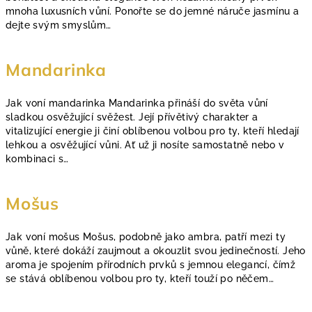
mnoha luxusních vůní. Ponořte se do jemné náruče jasmínu a
dejte svým smyslům…
Mandarinka
Jak voní mandarinka Mandarinka přináší do světa vůní
sladkou osvěžující svěžest. Její přívětivý charakter a
vitalizující energie ji činí oblíbenou volbou pro ty, kteří hledají
lehkou a osvěžující vůni. Ať už ji nosíte samostatně nebo v
kombinaci s…
Mošus
Jak voní mošus Mošus, podobně jako ambra, patří mezi ty
vůně, které dokáží zaujmout a okouzlit svou jedinečností. Jeho
aroma je spojením přírodních prvků s jemnou elegancí, čímž
se stává oblíbenou volbou pro ty, kteří touží po něčem…