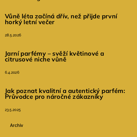
Vůně léta začíná dřív, než přijde první
horký letní večer
28.5.2026
Jarní parfémy – svěží květinové a
citrusové niche vůně
6.4.2026
Jak poznat kvalitní a autentický parfém:
Průvodce pro náročné zákazníky
23.5.2025
Archiv