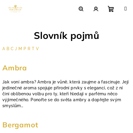
Přejít
na
obsah
Nákupn
Hledat
Přihlášení
Slovník pojmů
košík
A
B
C
J
M
P
R
T
V
V
Ambra
ý
p
Jak voní ambra? Ambra je vůně, která zaujme a fascinuje. Její
i
jedinečné aroma spojuje přírodní prvky s elegancí, což z ní
s
činí oblíbenou volbu pro ty, kteří hledají v parfému něco
výjimečného. Ponořte se do světa ambry a dopřejte svým
s
smyslům…
l
o
Bergamot
v