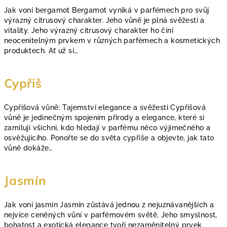
n
Jak voní bergamot Bergamot vyniká v parfémech pro svůj
í
výrazný citrusový charakter. Jeho vůně je plná svěžesti a
vitality. Jeho výrazný citrusový charakter ho činí
k
neocenitelným prvkem v různých parfémech a kosmetických
o
produktech. Ať už si…
v
ý
Cypřiš
c
h
Cypřišová vůně: Tajemství elegance a svěžesti Cypřišová
p
vůně je jedinečným spojením přírody a elegance, které si
zamilují všichni, kdo hledají v parfému něco výjimečného a
o
osvěžujícího. Ponořte se do světa cypřiše a objevte, jak tato
j
vůně dokáže…
m
ů
Jasmín
Jak voní jasmín Jasmín zůstává jednou z nejuznávanějších a
nejvíce ceněných vůní v parfémovém světě. Jeho smyslnost,
bohatost a exotická elegance tvoří nezaměnitelný prvek