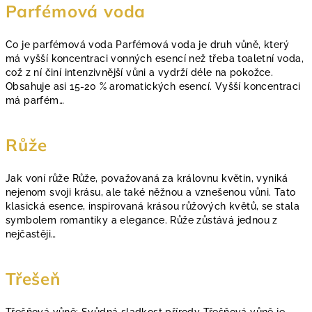
Parfémová voda
Co je parfémová voda Parfémová voda je druh vůně, který
má vyšší koncentraci vonných esencí než třeba toaletní voda,
což z ní činí intenzivnější vůni a vydrží déle na pokožce.
Obsahuje asi 15-20 % aromatických esencí. Vyšší koncentraci
má parfém…
Růže
Jak voní růže Růže, považovaná za královnu květin, vyniká
nejenom svoji krásu, ale také něžnou a vznešenou vůni. Tato
klasická esence, inspirovaná krásou růžových květů, se stala
symbolem romantiky a elegance. Růže zůstává jednou z
nejčastěji…
Třešeň