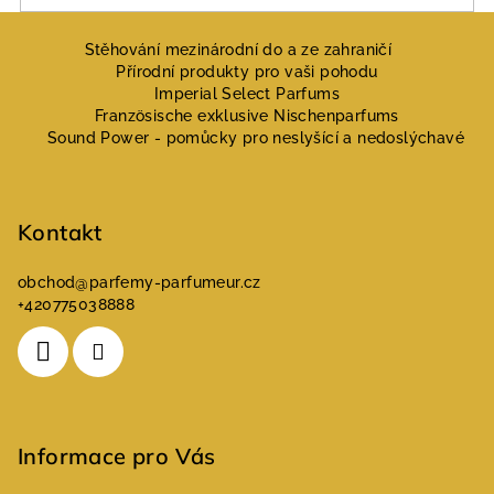
u
Z
á
Stěhování mezinárodní do a ze zahraničí
Přírodní produkty pro vaši pohodu
p
Imperial Select Parfums
a
Französische exklusive Nischenparfums
Sound Power - pomůcky pro neslyšící a nedoslýchavé
t
í
Kontakt
obchod
@
parfemy-parfumeur.cz
+420775038888
Informace pro Vás