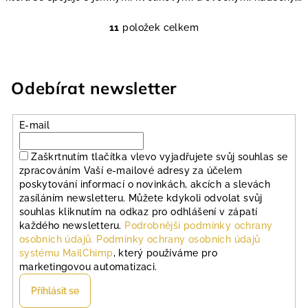
11
položek celkem
O
v
l
á
Odebírat newsletter
d
a
E-mail
c
í
Zaškrtnutím tlačítka vlevo vyjadřujete svůj souhlas se
p
zpracováním Vaší e-mailové adresy za účelem
r
poskytování informací o novinkách, akcích a slevách
v
zasíláním newsletteru. Můžete kdykoli odvolat svůj
k
souhlas kliknutím na odkaz pro odhlášení v zápatí
y
každého newsletteru.
Podrobnější podmínky ochrany
v
osobních údajů.
Podmínky ochrany osobních údajů
ý
systému MailChimp
, který používáme pro
marketingovou automatizaci.
p
i
Přihlásit se
s