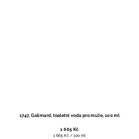
1747, Galimard, toaletní voda pro muže, 100 ml
1 665 Kč
Měrná
1 665 Kč / 100 ml