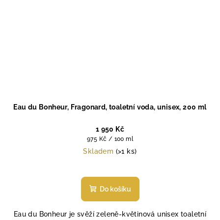
Eau du Bonheur, Fragonard, toaletní voda, unisex, 200 ml
1 950 Kč
Měrná
975 Kč / 100 ml
cena:
Skladem
(>1 ks)
Průměrné
hodnocení
produktu
Do košíku
je
4,7
Eau du Bonheur je svěží zeleně-květinová unisex toaletní
z