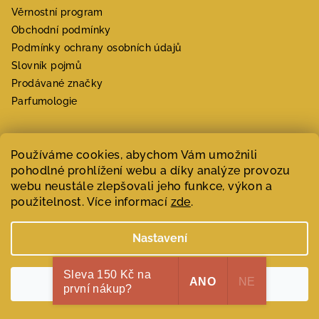
Věrnostní program
Obchodní podmínky
Podmínky ochrany osobních údajů
Slovník pojmů
Prodávané značky
Parfumologie
Používáme cookies, abychom Vám umožnili
Novinky
pohodlné prohlížení webu a díky analýze provozu
webu neustále zlepšovali jeho funkce, výkon a
použitelnost. Více informací
zde
.
Jarní parfémy – svěží květinové a
citrusové niche vůně
Nastavení
6.4.2026
Sleva 150 Kč na
ANO
NE
Souhlasím
první nákup?
Parfémové trendy: Co nás čeká v roce
2025?