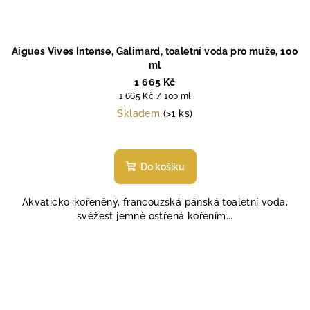
Aigues Vives Intense, Galimard, toaletní voda pro muže, 100
ml
1 665 Kč
Měrná
1 665 Kč / 100 ml
cena:
Skladem
(>1 ks)
Do košíku
Akvaticko-kořeněný, francouzská pánská toaletní voda,
svěžest jemně ostřená kořením...