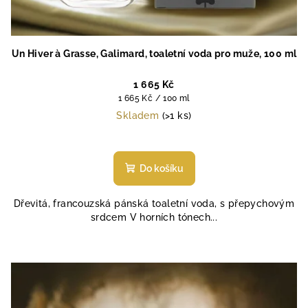
Un Hiver à Grasse, Galimard, toaletní voda pro muže, 100 ml
1 665 Kč
Měrná
1 665 Kč / 100 ml
cena:
Skladem
(>1 ks)
Do košíku
Dřevitá, francouzská pánská toaletní voda, s přepychovým
srdcem V horních tónech...