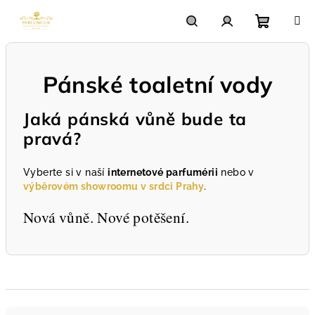
Přejít
na
obsah
Nákupn
Hledat
Přihlášení
Pánské toaletní vody
košík
Jaká pánská vůně bude ta
pravá?
Vyberte si v naší
internetové parfumérii
nebo v
výběrovém showroomu v srdci Prahy
.
Nová vůně. Nové potěšení.