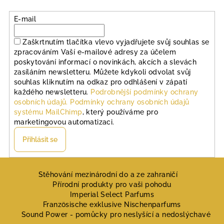
i
s
E-mail
u
Zaškrtnutím tlačítka vlevo vyjadřujete svůj souhlas se
zpracováním Vaší e-mailové adresy za účelem
poskytování informací o novinkách, akcích a slevách
zasíláním newsletteru. Můžete kdykoli odvolat svůj
souhlas kliknutím na odkaz pro odhlášení v zápatí
každého newsletteru.
Podrobnější podmínky ochrany
osobních údajů.
Podmínky ochrany osobních údajů
systému MailChimp
, který používáme pro
marketingovou automatizaci.
Přihlásit se
Z
á
Stěhování mezinárodní do a ze zahraničí
Přírodní produkty pro vaši pohodu
p
Imperial Select Parfums
a
Französische exklusive Nischenparfums
Sound Power - pomůcky pro neslyšící a nedoslýchavé
t