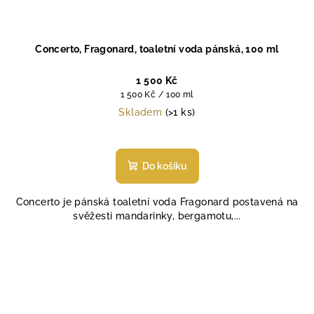
Concerto, Fragonard, toaletní voda pánská, 100 ml
1 500 Kč
Měrná
1 500 Kč / 100 ml
cena:
Skladem
(>1 ks)
Průměrné
hodnocení
produktu
Do košíku
je
5,0
Concerto je pánská toaletní voda Fragonard postavená na
z
svěžesti mandarinky, bergamotu,...
5
hvězdiček.