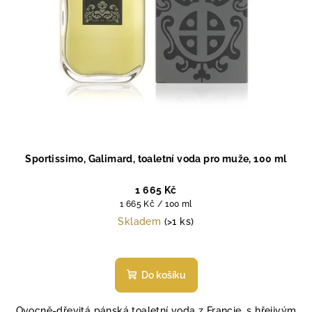
d
u
k
t
ů
Sportissimo, Galimard, toaletní voda pro muže, 100 ml
1 665 Kč
Měrná
1 665 Kč / 100 ml
cena:
Skladem
(>1 ks)
Průměrné
hodnocení
produktu
Do košíku
je
5,0
Ovocně-dřevitá pánská toaletní voda z Francie, s hřejivým