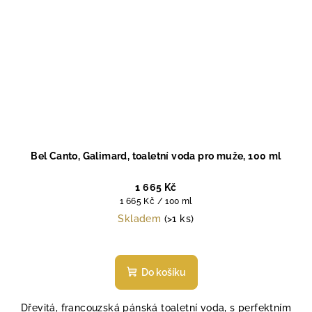
Bel Canto, Galimard, toaletní voda pro muže, 100 ml
1 665 Kč
Měrná
1 665 Kč / 100 ml
cena:
Skladem
(>1 ks)
Průměrné
hodnocení
produktu
Do košíku
je
5,0
Dřevitá, francouzská pánská toaletní voda, s perfektním
z