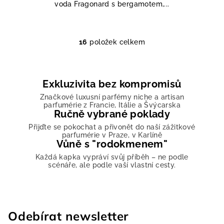
voda Fragonard s bergamotem,...
5
hvězdiček.
16
položek celkem
O
v
l
á
Exkluzivita bez kompromisů
d
Značkové luxusní parfémy niche a artisan
a
parfumérie z Francie, Itálie a Švýcarska
Ručně vybrané poklady
c
í
Přijďte se pokochat a přivonět do naší zážitkové
parfumérie v Praze, v Karlíně
p
Vůně s "rodokmenem"
r
Každá kapka vypráví svůj příběh – ne podle
v
scénáře, ale podle vaší vlastní cesty.
k
y
v
ý
Odebírat newsletter
p