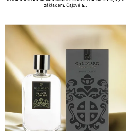
z
základem. Čajové a...
5
hvězdiček.