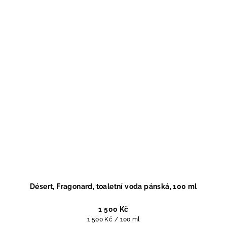
Désert, Fragonard, toaletní voda pánská, 100 ml
1 500 Kč
Měrná
1 500 Kč / 100 ml