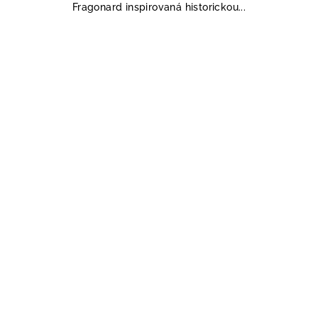
Fragonard inspirovaná historickou...
5
hvězdiček.