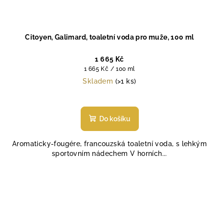
Citoyen, Galimard, toaletní voda pro muže, 100 ml
1 665 Kč
Měrná
1 665 Kč / 100 ml
cena:
Skladem
(>1 ks)
Do košíku
Aromaticky-fougére, francouzská toaletní voda, s lehkým
sportovním nádechem V horních...