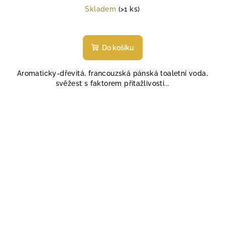
cena:
Skladem
(>1 ks)
Do košíku
Aromaticky-dřevitá, francouzská pánská toaletní voda,
svěžest s faktorem přitažlivosti...