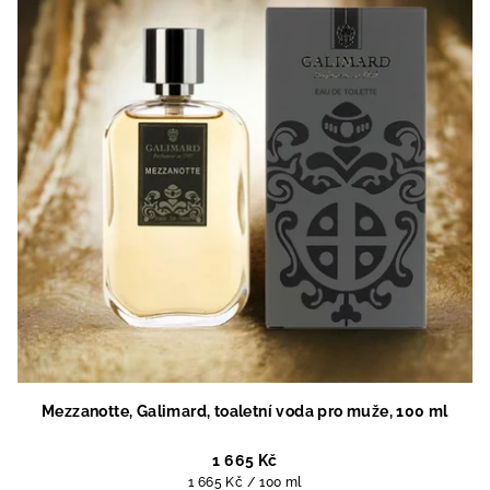
Mezzanotte, Galimard, toaletní voda pro muže, 100 ml
1 665 Kč
Měrná
1 665 Kč / 100 ml