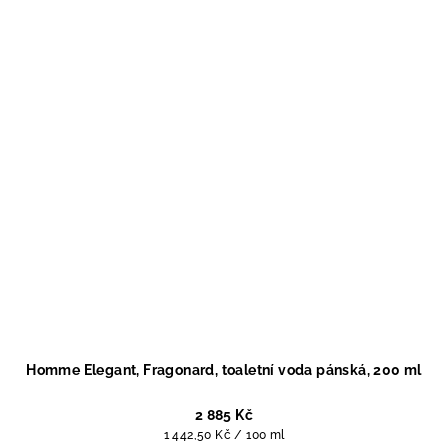
Homme Elegant, Fragonard, toaletní voda pánská, 200 ml
2 885 Kč
Měrná
1 442,50 Kč / 100 ml