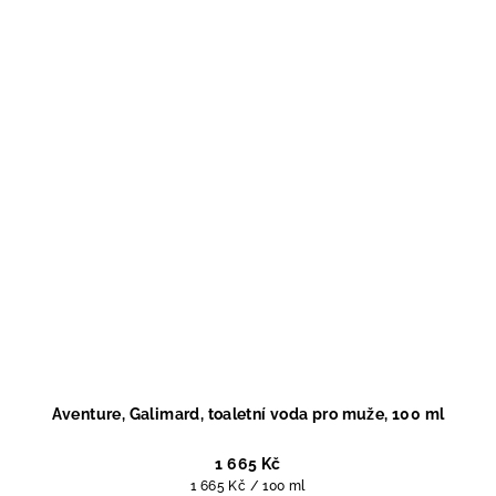
Aventure, Galimard, toaletní voda pro muže, 100 ml
1 665 Kč
Měrná
1 665 Kč / 100 ml