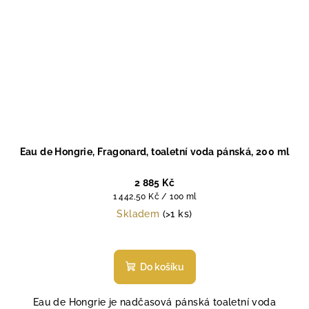
Eau de Hongrie, Fragonard, toaletní voda pánská, 200 ml
2 885 Kč
Měrná
1 442,50 Kč / 100 ml
cena:
Skladem
(>1 ks)
Průměrné
hodnocení
produktu
Do košíku
je
4,5
Eau de Hongrie je nadčasová pánská toaletní voda
z