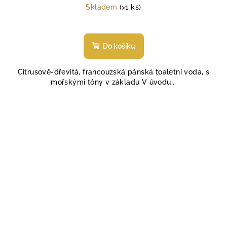
cena:
Skladem
(>1 ks)
Do košíku
Citrusově-dřevitá, francouzská pánská toaletní voda, s
mořskými tóny v základu V úvodu...