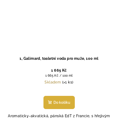
1, Galimard, toaletní voda pro muže, 100 ml
1 665 Kč
Měrná
1 665 Kč / 100 ml
cena:
Skladem
(>1 ks)
Průměrné
hodnocení
produktu
Do košíku
je
5,0
Aromaticky-akvatická, pánská EdT z Francie, s hřejivým
z