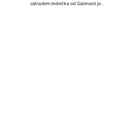
základemJednička od Galimard je...
5
hvězdiček.