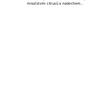
množstvím citrusů a nádechem...
5
hvězdiček.