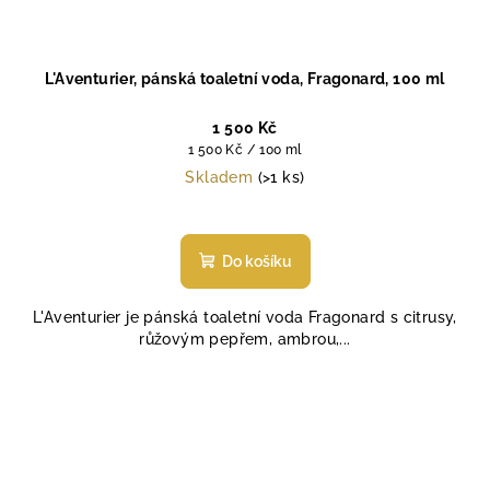
L'Aventurier, pánská toaletní voda, Fragonard, 100 ml
1 500 Kč
Měrná
1 500 Kč / 100 ml
cena:
Skladem
(>1 ks)
Průměrné
hodnocení
produktu
Do košíku
je
5,0
L'Aventurier je pánská toaletní voda Fragonard s citrusy,
z
růžovým pepřem, ambrou,...
5
hvězdiček.