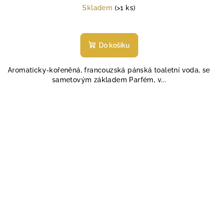
cena:
Skladem
(>1 ks)
Do košíku
Aromaticky-kořeněná, francouzská pánská toaletní voda, se
sametovým základem Parfém, v...