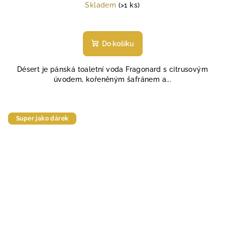
cena:
Skladem
(>1 ks)
Do košíku
Désert je pánská toaletní voda Fragonard s citrusovým
úvodem, kořeněným šafránem a...
Super jako dárek