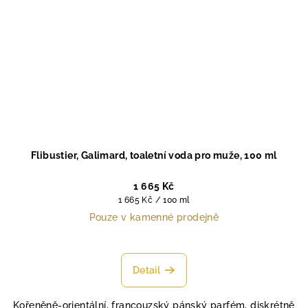
Flibustier, Galimard, toaletní voda pro muže, 100 ml
1 665 Kč
Měrná
1 665 Kč / 100 ml
cena:
Pouze v kamenné prodejně
Detail
Kořeněně-orientální, francouzský pánský parfém, diskrétně