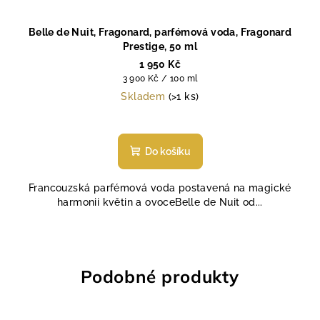
Belle de Nuit, Fragonard, parfémová voda, Fragonard
Prestige, 50 ml
1 950 Kč
Měrná
3 900 Kč / 100 ml
cena:
Skladem
(>1 ks)
Průměrné
hodnocení
produktu
Do košíku
je
4,3
Francouzská parfémová voda postavená na magické
z
harmonii květin a ovoceBelle de Nuit od...
5
hvězdiček.
Podobné produkty