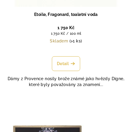
Etoile, Fragonard, toaletní voda
1 750 Kč
Měrná
1 750 Kč / 100 ml
cena:
Skladem
(>1 ks)
Průměrné
hodnocení
produktu
Detail
je
4,7
Dámy z Provence nosily brože známé jako hvězdy Digne,
z
které byly považovány za znamení...
5
hvězdiček.