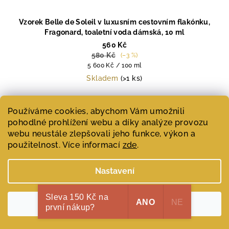
Vzorek Belle de Soleil v luxusním cestovním flakónku,
Fragonard, toaletní voda dámská, 10 ml
560 Kč
580 Kč
(–3 %)
Měrná
5 600 Kč / 100 ml
cena:
Skladem
(>1 ks)
Používáme cookies, abychom Vám umožnili
Do košíku
pohodlné prohlížení webu a díky analýze provozu
webu neustále zlepšovali jeho funkce, výkon a
Vzorek Belle de Soleil v luxusním cestovním flakónku je
použitelnost. Více informací
zde
.
slunná dámská toaletní voda...
Nastavení
Super jako dárek
Sleva 150 Kč na
ANO
NE
Souhlasím
první nákup?