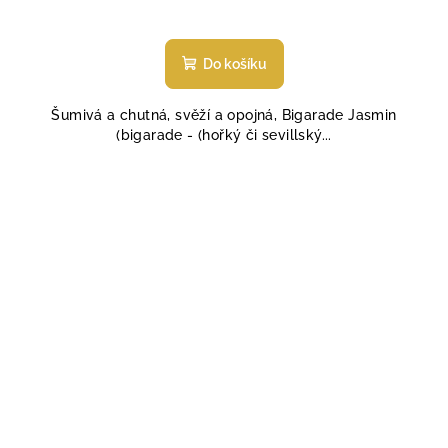
Průměrné
hodnocení
produktu
Do košíku
je
4,7
Šumivá a chutná, svěží a opojná, Bigarade Jasmin
z
(bigarade - (hořký či sevillský...
5
hvězdiček.