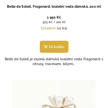
Belle de Soleil, Fragonard, toaletní voda dámská, 200 ml
1 950 Kč
Měrná
975 Kč / 100 ml
cena:
Skladem
(>1 ks)
Průměrné
hodnocení
produktu
Do košíku
je
4,4
Belle de Soleil je slunná dámská toaletní voda Fragonard s
z
citrusy, travinami, bílými...
5
hvězdiček.