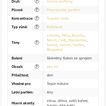
?
Druh
:
Unisex parfémy
?
Původ
:
Francouzský parfém
?
Koncentrace
:
Toaletní voda
?
Typ vůně
:
Květinové
Limetka
,
Máta
,
Bazalka
,
Neroli
,
Cedr
,
Mandarinka
,
?
Tóny
:
Santal
,
Jasmín
,
Vanilka
,
Bergamot
Balení
:
Skleněný flakon se sprejem
?
Obsah
:
200 ml
Příležitost
:
den
Vhodné pro
:
Teplé měsíce
Letní parfém
:
Ano
citrus, dřevo, svěží koření,
Hlavní akordy
:
traviny, bílé květy