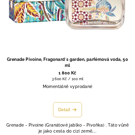
Grenade Pivoine, Fragonard´s garden, parfémová voda, 50
ml
1 800 Kč
Měrná
3 600 Kč / 100 ml
cena:
Momentálně vyprodané
Průměrné
hodnocení
produktu
Detail
je
4,7
Grenade - Pivoine (Granátové jablko - Pivoňka) . Táto vůně
z
je jako cesta do cizí země,...
5