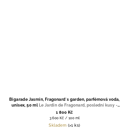
Bigarade Jasmin, Fragonard´s garden, parfémová voda,
unisex, 50 ml
Le Jardin de Fragonard, poslední kusy -
výroba ukončena
1 800 Kč
Měrná
3 600 Kč / 100 ml
cena:
Skladem
(>1 ks)