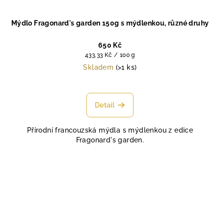
Mýdlo Fragonard's garden 150g s mýdlenkou, různé druhy
650 Kč
Měrná
433,33 Kč / 100 g
cena:
Skladem
(>1 ks)
Průměrné
hodnocení
produktu
Detail
je
4,9
Přírodní francouzská mýdla s mýdlenkou z edice
z
Fragonard's garden.
5
hvězdiček.