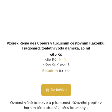
Vzorek Reine des Coeurs v luxusním cestovním flakónku,
Fragonard, toaletní voda dámská, 10 ml
560 Kč
580 Kč
(–3 %)
Měrná
5 600 Kč / 100 ml
cena:
Skladem
(>1 ks)
Do košíku
Ovocná vůně broskve a pikantnost růžového pepře v
horním tónu přechází přes kouzelný...