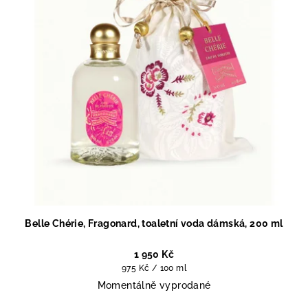
Belle Chérie, Fragonard, toaletní voda dámská, 200 ml
1 950 Kč
Měrná
975 Kč / 100 ml
cena:
Momentálně vyprodané
Průměrné