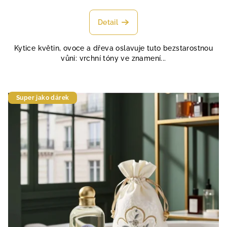
hodnocení
produktu
Detail
je
4,6
Kytice květin, ovoce a dřeva oslavuje tuto bezstarostnou
z
vůni: vrchní tóny ve znamení...
5
hvězdiček.
Super jako dárek