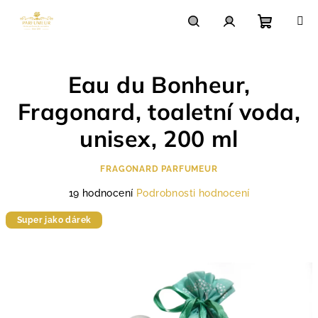
Přejít
na
obsah
Nákupn
Hledat
Přihlášení
Eau du Bonheur,
košík
Fragonard, toaletní voda,
unisex, 200 ml
FRAGONARD PARFUMEUR
Průměrné
19 hodnocení
Podrobnosti hodnocení
hodnocení
Super jako dárek
produktu
je
4,7
z
5
hvězdiček.