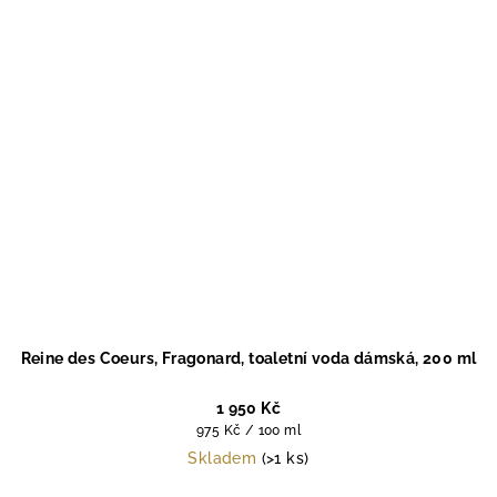
Reine des Coeurs, Fragonard, toaletní voda dámská, 200 ml
1 950 Kč
Měrná
975 Kč / 100 ml
cena:
Skladem
(>1 ks)
Průměrné