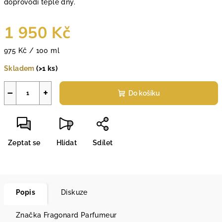
doprovodí teplé dny.
1 950 Kč
Měrná
975 Kč / 100 ml
cena:
Skladem
(>1 ks)
−
+
Do košíku
Zeptat se
Hlídat
Sdílet
Popis
Diskuze
Značka
Fragonard Parfumeur