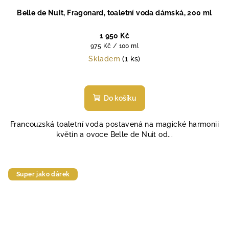
Belle de Nuit, Fragonard, toaletní voda dámská, 200 ml
1 950 Kč
Měrná
975 Kč / 100 ml
cena:
Skladem
(1 ks)
Průměrné
hodnocení
produktu
Do košíku
je
4,7
Francouzská toaletní voda postavená na magické harmonii
z
květin a ovoce Belle de Nuit od...
5
hvězdiček.
Super jako dárek