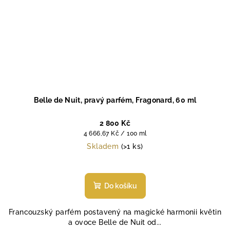
Belle de Nuit, pravý parfém, Fragonard, 60 ml
2 800 Kč
Měrná
4 666,67 Kč / 100 ml
cena:
Skladem
(>1 ks)
Průměrné
hodnocení
produktu
Do košíku
je
4,6
Francouzský parfém postavený na magické harmonii květin
z
a ovoce Belle de Nuit od...
5