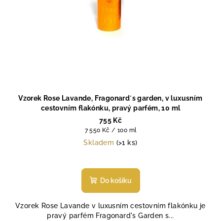
Vzorek Rose Lavande, Fragonard´s garden, v luxusním
cestovním flakónku, pravý parfém, 10 ml
755 Kč
Měrná
7 550 Kč / 100 ml
cena:
Skladem
(>1 ks)
Do košíku
Vzorek Rose Lavande v luxusním cestovním flakónku je
pravý parfém Fragonard's Garden s...