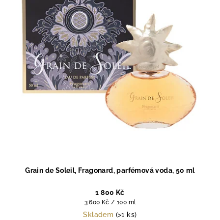
Grain de Soleil, Fragonard, parfémová voda, 50 ml
1 800 Kč
Měrná
3 600 Kč / 100 ml
cena:
Skladem
(>1 ks)