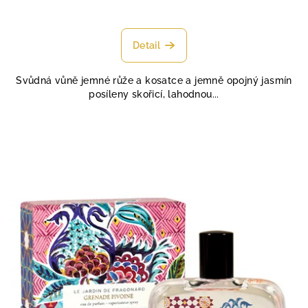
Průměrné
hodnocení
produktu
Detail
je
4,5
Svůdná vůně jemné růže a kosatce a jemně opojný jasmín
z
posíleny skořicí, lahodnou...
5
hvězdiček.