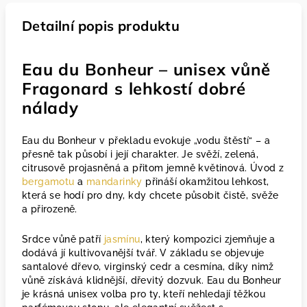
Detailní popis produktu
Eau du Bonheur – unisex vůně
Fragonard s lehkostí dobré
nálady
Eau du Bonheur v překladu evokuje „vodu štěstí“ – a
přesně tak působí i její charakter. Je svěží, zelená,
citrusově projasněná a přitom jemně květinová. Úvod z
bergamotu
a
mandarinky
přináší okamžitou lehkost,
která se hodí pro dny, kdy chcete působit čistě, svěže
a přirozeně.
Srdce vůně patří
jasmínu
, který kompozici zjemňuje a
dodává jí kultivovanější tvář. V základu se objevuje
santalové dřevo, virginský cedr a cesmína, díky nimž
vůně získává klidnější, dřevitý dozvuk. Eau du Bonheur
je krásná unisex volba pro ty, kteří nehledají těžkou