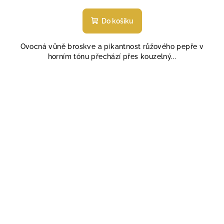
hodnocení
produktu
Do košíku
je
5,0
Ovocná vůně broskve a pikantnost růžového pepře v
z
horním tónu přechází přes kouzelný...
5
hvězdiček.