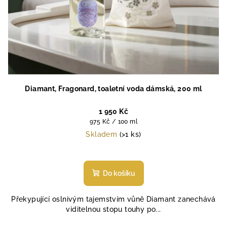
Diamant, Fragonard, toaletní voda dámská, 200 ml
1 950 Kč
Měrná
975 Kč / 100 ml
cena:
Skladem
(>1 ks)
Průměrné
hodnocení
produktu
Do košíku
je
4,7
Překypující oslnivým tajemstvím vůně Diamant zanechává
z
viditelnou stopu touhy po...
5
hvězdiček.