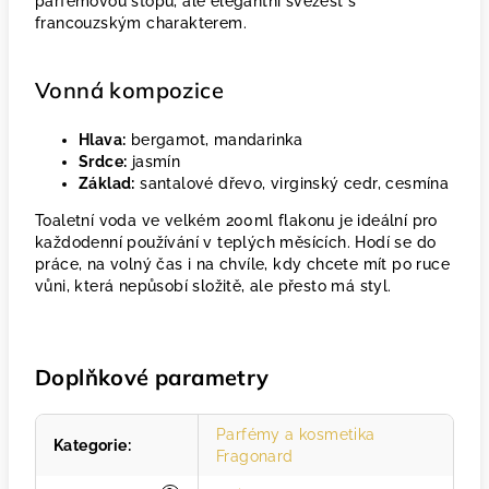
parfémovou stopu, ale elegantní svěžest s
francouzským charakterem.
Vonná kompozice
Hlava:
bergamot, mandarinka
Srdce:
jasmín
Základ:
santalové dřevo, virginský cedr, cesmína
Toaletní voda ve velkém 200ml flakonu je ideální pro
každodenní používání v teplých měsících. Hodí se do
práce, na volný čas i na chvíle, kdy chcete mít po ruce
vůni, která nepůsobí složitě, ale přesto má styl.
Doplňkové parametry
Parfémy a kosmetika
Kategorie
:
Fragonard