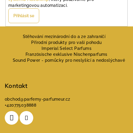
s
marketingovou automatizaci.
u
Přihlásit se
Z
á
Stěhování mezinárodní do a ze zahraničí
Přírodní produkty pro vaši pohodu
p
Imperial Select Parfums
a
Französische exklusive Nischenparfums
Sound Power - pomůcky pro neslyšící a nedoslýchavé
t
í
Kontakt
obchod
@
parfemy-parfumeur.cz
+420775038888