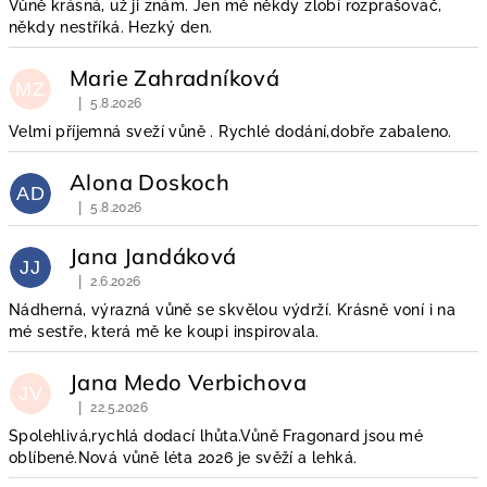
i
Vůně krásná, už ji znám. Jen mě někdy zlobí rozprašovač,
někdy nestříká. Hezký den.
s
h
Marie Zahradníková
MZ
o
|
5.8.2026
Hodnocení obchodu je 5 z 5 hvězdiček.
d
Velmi příjemná sveží vůně . Rychlé dodání,dobře zabaleno.
n
Alona Doskoch
o
AD
|
5.8.2026
c
Hodnocení obchodu je 5 z 5 hvězdiček.
e
Jana Jandáková
JJ
n
|
2.6.2026
Hodnocení obchodu je 5 z 5 hvězdiček.
í
Nádherná, výrazná vůně se skvělou výdrží. Krásně voní i na
mé sestře, která mě ke koupi inspirovala.
Jana Medo Verbichova
JV
|
22.5.2026
Hodnocení obchodu je 5 z 5 hvězdiček.
Spolehlivá,rychlá dodací lhůta.Vůně Fragonard jsou mé
oblíbené.Nová vůně léta 2026 je svěží a lehká.