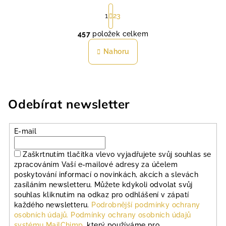
S
t
1
23
r
457
položek celkem
á
O
n
v
Nahoru
k
l
o
á
v
á
d
n
a
Odebírat newsletter
í
c
í
p
E-mail
r
v
Zaškrtnutím tlačítka vlevo vyjadřujete svůj souhlas se
zpracováním Vaší e-mailové adresy za účelem
k
poskytování informací o novinkách, akcích a slevách
y
zasíláním newsletteru. Můžete kdykoli odvolat svůj
v
souhlas kliknutím na odkaz pro odhlášení v zápatí
ý
každého newsletteru.
Podrobnější podmínky ochrany
p
osobních údajů.
Podmínky ochrany osobních údajů
i
systému MailChimp
, který používáme pro