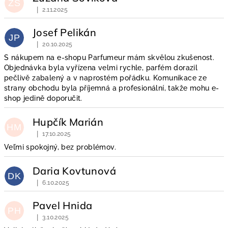
ZS
|
2.11.2025
Hodnocení obchodu je 5 z 5 hvězdiček.
Josef Pelikán
JP
|
20.10.2025
Hodnocení obchodu je 5 z 5 hvězdiček.
S nákupem na e-shopu Parfumeur mám skvělou zkušenost.
Objednávka byla vyřízena velmi rychle, parfém dorazil
pečlivě zabalený a v naprostém pořádku. Komunikace ze
strany obchodu byla příjemná a profesionální, takže mohu e-
shop jedině doporučit.
Hupčík Marián
HM
|
17.10.2025
Hodnocení obchodu je 5 z 5 hvězdiček.
Veľmi spokojný, bez problémov.
Daria Kovtunová
DK
|
6.10.2025
Hodnocení obchodu je 5 z 5 hvězdiček.
Pavel Hnida
PH
|
3.10.2025
Hodnocení obchodu je 4 z 5 hvězdiček.