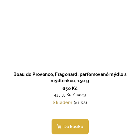
Beau de Provence, Fragonard, parfémované mýdlo s
mýdlenkou, 150 g
650 Kč
Měrná
433,33 Kč / 100 g
cena:
Skladem
(>1 ks)
Do košíku