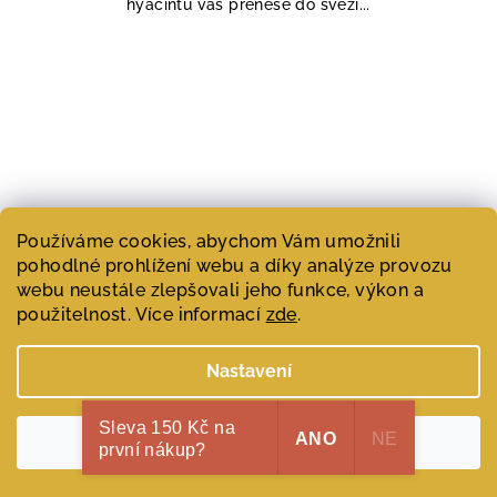
hyacintu vás přenese do svěží...
Používáme cookies, abychom Vám umožnili
pohodlné prohlížení webu a díky analýze provozu
webu neustále zlepšovali jeho funkce, výkon a
použitelnost. Více informací
zde
.
Nastavení
Sleva 150 Kč na
ANO
NE
Souhlasím
první nákup?