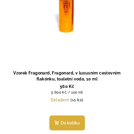
d
u
k
t
ů
Vzorek Fragonard, Fragonard, v luxusním cestovním
flakónku, toaletní voda, 10 ml
560 Kč
Měrná
5 600 Kč / 100 ml
cena:
Skladem
(>1 ks)
Do košíku