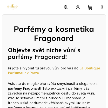
Přejít
na
obsah
Nákupn
Hledat
Přihlášení
Parfémy a kosmetika
košík
Fragonard
Objevte svět niche vůní s
parfémy Fragonard!
Přijďte si vybrat tu pravou vůni pro vás do
La Boutique
Parfumeur v Praze
.
Vstupte do magického světa smyslnosti a elegance s
parfémy Fragonard
! Tyto exkluzivní parfémy vás
zavedou na nezapomenutelnou cestu do světa vůní,
kde se setkává umění s přírodou. Fragonard je
francouzská parfumerie věhlasná svými luxusními
parfémy a kosmetikou inspirovanými květinami a