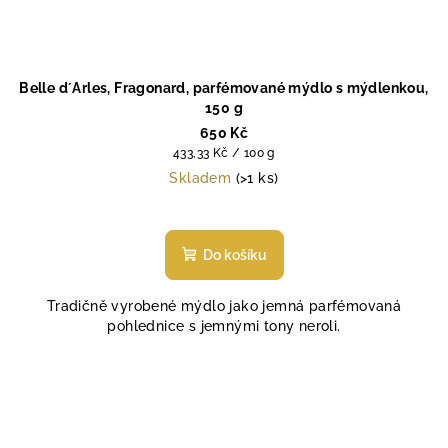
Belle d´Arles, Fragonard, parfémované mýdlo s mýdlenkou,
150 g
650 Kč
Měrná
433,33 Kč / 100 g
cena:
Skladem
(>1 ks)
Do košíku
Tradičně vyrobené mýdlo jako jemná parfémovaná
pohlednice s jemnými tony neroli.