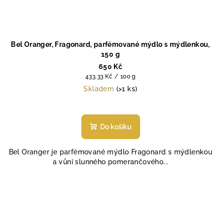
Bel Oranger, Fragonard, parfémované mýdlo s mýdlenkou,
150 g
650 Kč
Měrná
433,33 Kč / 100 g
cena:
Skladem
(>1 ks)
Do košíku
Bel Oranger je parfémované mýdlo Fragonard s mýdlenkou
a vůní slunného pomerančového...