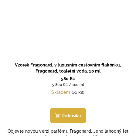
Vzorek Fragonard, v luxusním cestovním flakónku,
Fragonard, toaletní voda, 10 ml
580 Kč
Měrná
5 800 Kč / 100 ml
cena:
Skladem
(>1 ks)
Do košíku
Objevte novou verzi parfému Fragonard. Jeho lahodný let