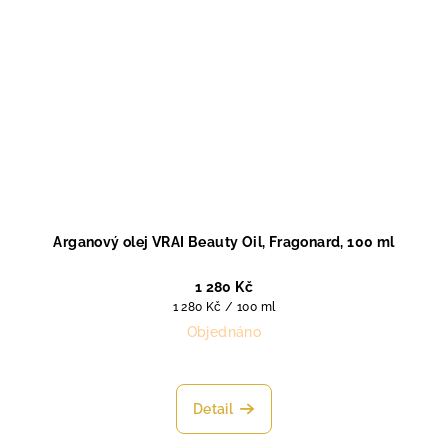
Arganový olej VRAI Beauty Oil, Fragonard, 100 ml
1 280 Kč
Měrná
1 280 Kč / 100 ml
cena:
Objednáno
Průměrné
hodnocení
produktu
Detail
je
5,0