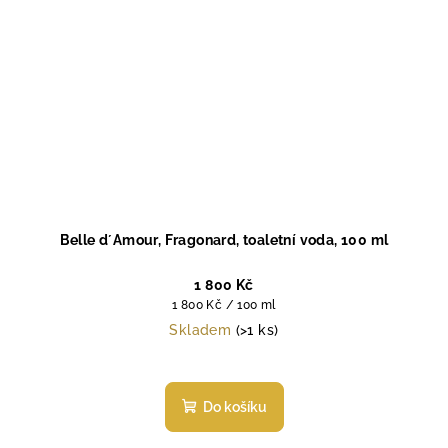
Belle d´Amour, Fragonard, toaletní voda, 100 ml
1 800 Kč
Měrná
1 800 Kč / 100 ml
cena:
Skladem
(>1 ks)
Do košíku