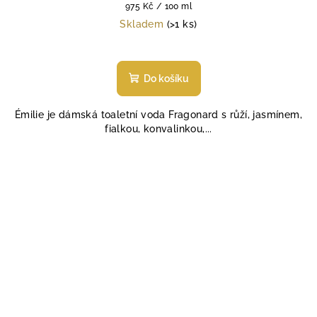
Měrná
975 Kč / 100 ml
cena:
Skladem
(>1 ks)
Průměrné
hodnocení
produktu
Do košíku
je
5,0
Émilie je dámská toaletní voda Fragonard s růží, jasmínem,
z
fialkou, konvalinkou,...
5
hvězdiček.