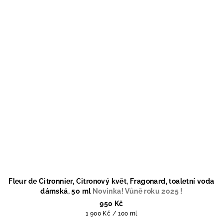
Fleur de Citronnier, Citronový květ, Fragonard, toaletní voda
dámská, 50 ml
Novinka! Vůně roku 2025 !
950 Kč
Měrná
1 900 Kč / 100 ml