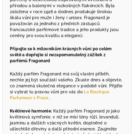
přírodou a balenými v rozkošných flakóncích. Byla
založena v roce 1926 a dodnes produkuje širokou
škálu vůní pro muže i ženy i unisex. Fragonard je
považován za jednoho z předních zástupců
francouzské parfémové tradice a jeho produkty jsou
ceněny pro svou kvalitu a eleganci.
Připojte se k milovníkům krásných vůní po celém
světě a dopřejte si nezapomenutelný zážitek z
parfémů Fragonard
Každý parfém Fragonard má svůj vlastní příběh,
nechte jej být součástí vašeho. Zkuste dnes a objevte,
co znamená skutečná elegance v podobě vůní. Přijďte
si vybrat tu pravou vůni pro vás do
La Boutique
Parfumeur v Praze
.
Květinové harmonie:
Každý parfém Fragonard je jako
květinová symfonie, v níž se mísí tóny růží, levandulí,
jasmínu a dalších vzácných květin, doplněné o
ušlechtilé dřeviny a další přírodní esence. Zaujměte