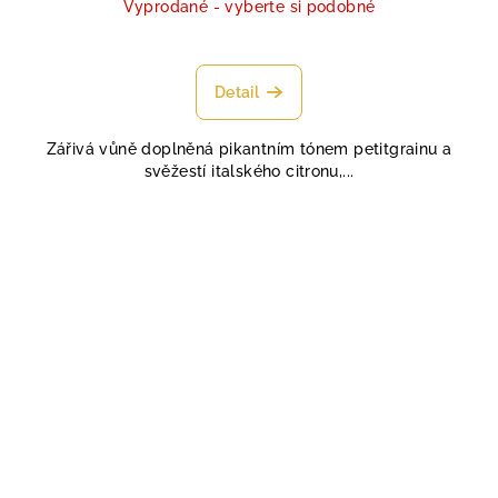
cena:
Vyprodané - vyberte si podobné
Průměrné
hodnocení
produktu
Detail
je
5,0
Zářivá vůně doplněná pikantním tónem petitgrainu a
z
svěžestí italského citronu,...
5
hvězdiček.