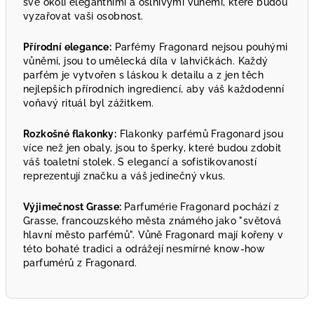
své okolí elegantními a oslnivými vůněmi, které budou
vyzařovat vaši osobnost.
Přírodní elegance:
Parfémy Fragonard nejsou pouhými
vůněmi, jsou to umělecká díla v lahvičkách. Každý
parfém je vytvořen s láskou k detailu a z jen těch
nejlepších přírodních ingrediencí, aby váš každodenní
voňavý rituál byl zážitkem.
Rozkošné flakonky:
Flakonky parfémů Fragonard jsou
více než jen obaly, jsou to šperky, které budou zdobit
váš toaletní stolek. S elegancí a sofistikovaností
reprezentují značku a váš jedinečný vkus.
Výjimečnost Grasse:
Parfumérie Fragonard pochází z
Grasse, francouzského města známého jako "světová
hlavní město parfémů". Vůně Fragonard mají kořeny v
této bohaté tradici a odrážejí nesmírné know-how
parfumérů z Fragonard.