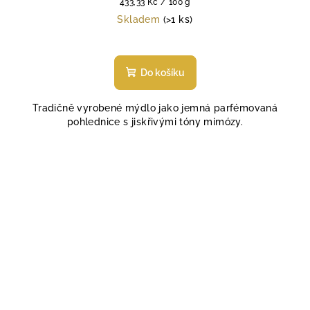
Měrná
433,33 Kč / 100 g
cena:
Skladem
(>1 ks)
Do košíku
Tradičně vyrobené mýdlo jako jemná parfémovaná
pohlednice s jiskřivými tóny mimózy.