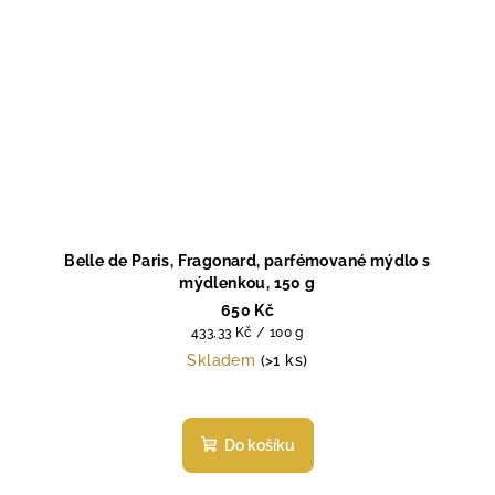
Belle de Paris, Fragonard, parfémované mýdlo s
mýdlenkou, 150 g
650 Kč
Měrná
433,33 Kč / 100 g
cena:
Skladem
(>1 ks)
Do košíku