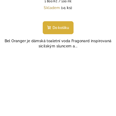
Měrná
1 800 Kč / 100 ml
cena:
Skladem
(>1 ks)
Do košíku
Bel Oranger je dámská toaletní voda Fragonard inspirovaná
sicilským sluncem a...