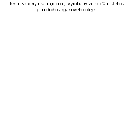
Tento vzácný ošetřující olej, vyrobený ze 100% čistého a
z
přírodního arganového oleje...
5
hvězdiček.