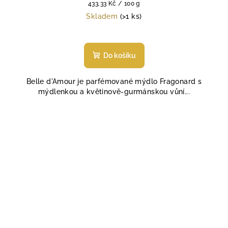
Měrná
433,33 Kč / 100 g
cena:
Skladem
(>1 ks)
Do košíku
Belle d'Amour je parfémované mýdlo Fragonard s
mýdlenkou a květinově-gurmánskou vůní...