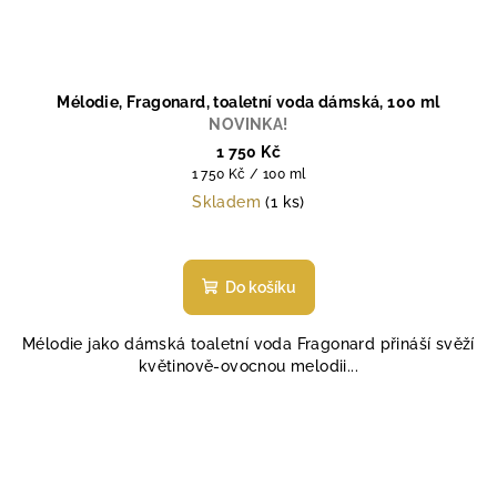
Mélodie, Fragonard, toaletní voda dámská, 100 ml
NOVINKA!
1 750 Kč
Měrná
1 750 Kč / 100 ml
cena:
Skladem
(1 ks)
Průměrné
hodnocení
produktu
Do košíku
je
5,0
Mélodie jako dámská toaletní voda Fragonard přináší svěží
z
květinově-ovocnou melodii...
5
hvězdiček.