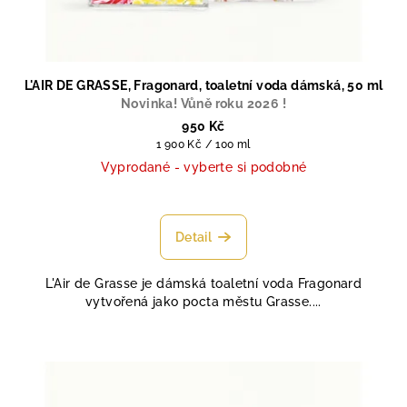
L'AIR DE GRASSE, Fragonard, toaletní voda dámská, 50 ml
Novinka! Vůně roku 2026 !
950 Kč
Měrná
1 900 Kč / 100 ml
cena:
Vyprodané - vyberte si podobné
Průměrné
hodnocení
produktu
Detail
je
4,3
L'Air de Grasse je dámská toaletní voda Fragonard
z
vytvořená jako pocta městu Grasse....
5
hvězdiček.