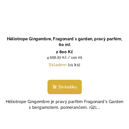
Héliotrope Gingembre, Fragonard´s garden, pravý parfém,
60 ml
2 800 Kč
Měrná
4 666,67 Kč / 100 ml
cena:
Skladem
(>1 ks)
Průměrné
hodnocení
produktu
Do košíku
je
5,0
Héliotrope Gingembre je pravý parfém Fragonard's Garden
z
s bergamotem, pomerančem, růží,...
5
hvězdiček.