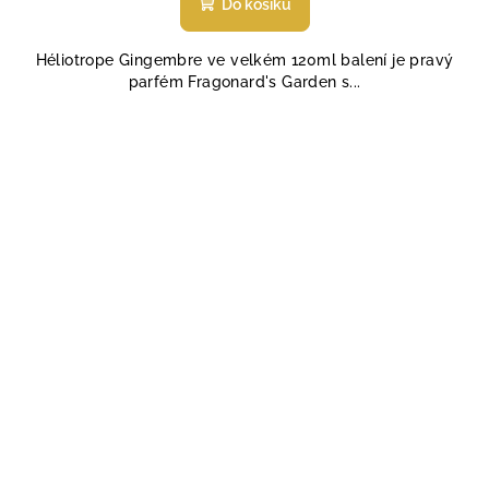
Do košíku
je
5,0
Héliotrope Gingembre ve velkém 120ml balení je pravý
z
parfém Fragonard's Garden s...
5
hvězdiček.