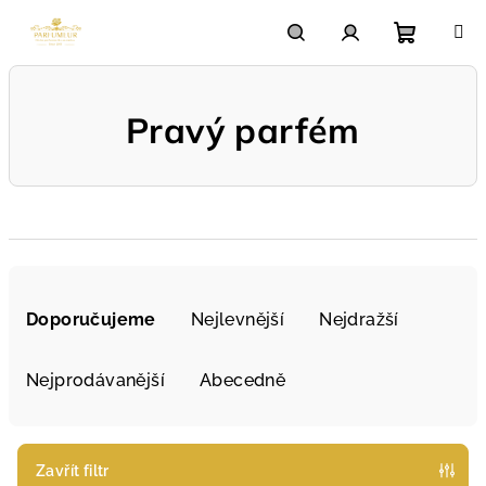
Přejít
na
obsah
Nákupn
Hledat
Přihlášení
Pravý parfém
košík
Ř
a
Doporučujeme
Nejlevnější
Nejdražší
z
e
Nejprodávanější
Abecedně
n
í
p
Zavřít filtr