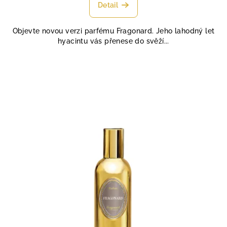
produktu
Detail
je
4,6
Objevte novou verzi parfému Fragonard. Jeho lahodný let
z
hyacintu vás přenese do svěží...
5
hvězdiček.