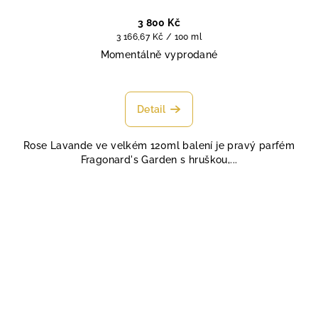
3 800 Kč
Měrná
3 166,67 Kč / 100 ml
cena:
Momentálně vyprodané
Průměrné
hodnocení
produktu
Detail
je
4,8
Rose Lavande ve velkém 120ml balení je pravý parfém
z
Fragonard's Garden s hruškou,...
5
hvězdiček.