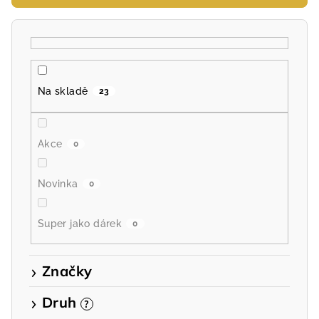
r
o
d
u
k
Na skladě
23
t
ů
Akce
0
Novinka
0
Super jako dárek
0
Značky
Druh
?