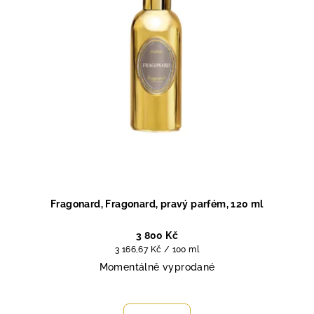
r
o
d
u
k
t
ů
Fragonard, Fragonard, pravý parfém, 120 ml
3 800 Kč
Měrná
3 166,67 Kč / 100 ml
cena:
Momentálně vyprodané
Průměrné
hodnocení