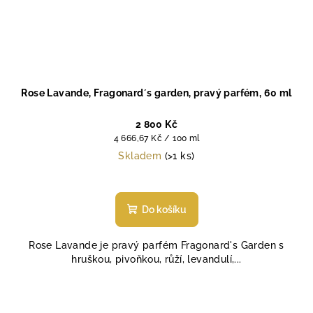
Rose Lavande, Fragonard´s garden, pravý parfém, 60 ml
2 800 Kč
Měrná
4 666,67 Kč / 100 ml
cena:
Skladem
(>1 ks)
Průměrné
hodnocení
produktu
Do košíku
je
5,0
Rose Lavande je pravý parfém Fragonard's Garden s
z
hruškou, pivoňkou, růží, levandulí,...
5
hvězdiček.