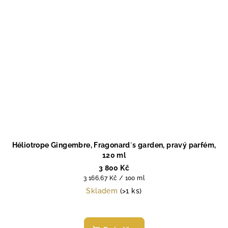
Héliotrope Gingembre, Fragonard´s garden, pravý parfém,
120 ml
3 800 Kč
Měrná
3 166,67 Kč / 100 ml
cena:
Skladem
(>1 ks)
Průměrné
hodnocení
produktu