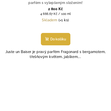
parfém s vylepšeným složením!
2 800 Kč
Měrná
4 666,67 Kč / 100 ml
cena:
Skladem
(>1 ks)
Průměrné
hodnocení
produktu
Do košíku
je
4,7
Juste un Baiser je pravý parfém Fragonard s bergamotem,
z
třešňovým květem, jablkem,...
5
hvězdiček.