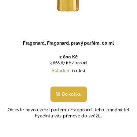
Fragonard, Fragonard, pravý parfém, 60 ml
2 800 Kč
Měrná
4 666,67 Kč / 100 ml
cena:
Skladem
(>1 ks)
Do košíku
Objevte novou verzi parfému Fragonard. Jeho lahodný let
hyacintu vás přenese do svěží...