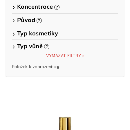
Koncentrace
?
Původ
?
Typ kosmetiky
Typ vůně
?
VYMAZAT FILTRY
Položek k zobrazení:
29
V
ý
p
i
s
p