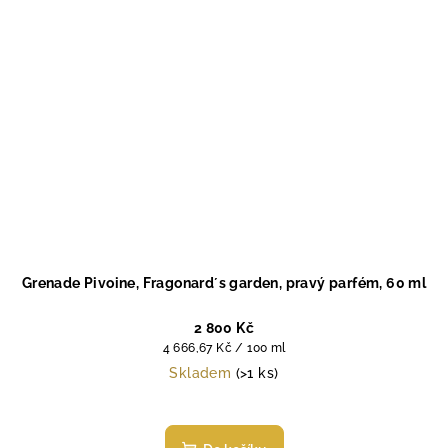
Grenade Pivoine, Fragonard´s garden, pravý parfém, 60 ml
2 800 Kč
Měrná
4 666,67 Kč / 100 ml
cena:
Skladem
(>1 ks)