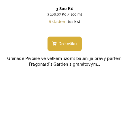
3 800 Kč
Měrná
3 166,67 Kč / 100 ml
cena:
Skladem
(>1 ks)
Průměrné
hodnocení
produktu
Do košíku
je
4,8
Grenade Pivoine ve velkém 120ml balení je pravý parfém
z
Fragonard's Garden s granátovým...
5
hvězdiček.