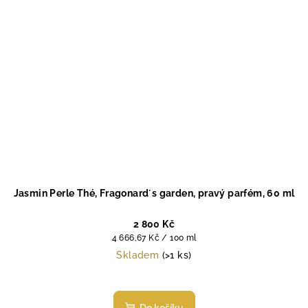
Jasmin Perle Thé, Fragonard´s garden, pravý parfém, 60 ml
2 800 Kč
Měrná
4 666,67 Kč / 100 ml
cena:
Skladem
(>1 ks)
Průměrné
hodnocení
produktu