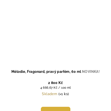
Mélodie, Fragonard, pravý parfém, 60 ml
NOVINKA!
2 800 Kč
Měrná
4 666,67 Kč / 100 ml
cena:
Skladem
(>1 ks)
Průměrné
hodnocení