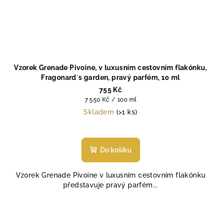
Vzorek Grenade Pivoine, v luxusním cestovním flakónku,
Fragonard´s garden, pravý parfém, 10 ml
755 Kč
Měrná
7 550 Kč / 100 ml
cena:
Skladem
(>1 ks)
Průměrné
hodnocení
produktu
Do košíku
je
4,0
Vzorek Grenade Pivoine v luxusním cestovním flakónku
z
představuje pravý parfém...
5
hvězdiček.