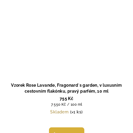
Vzorek Rose Lavande, Fragonard´s garden, v luxusním
cestovním flakónku, pravý parfém, 10 ml
755 Kč
Měrná
7 550 Kč / 100 ml
cena:
Skladem
(>1 ks)