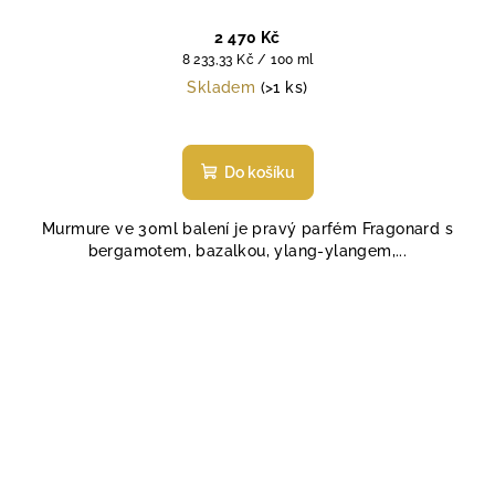
2 470 Kč
Měrná
8 233,33 Kč / 100 ml
cena:
Skladem
(>1 ks)
Do košíku
Murmure ve 30ml balení je pravý parfém Fragonard s
bergamotem, bazalkou, ylang-ylangem,...