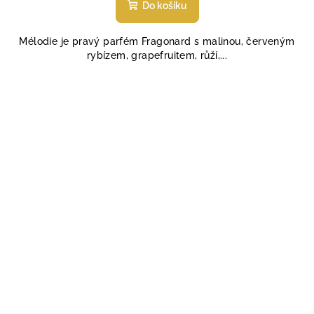
produktu
Do košíku
je
4,6
Mélodie je pravý parfém Fragonard s malinou, červeným
z
rybízem, grapefruitem, růží,...
5
hvězdiček.