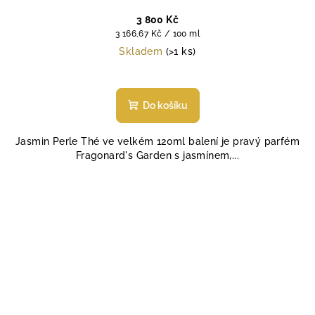
3 800 Kč
Měrná
3 166,67 Kč / 100 ml
cena:
Skladem
(>1 ks)
Průměrné
hodnocení
produktu
Do košíku
je
4,0
Jasmin Perle Thé ve velkém 120ml balení je pravý parfém
z
Fragonard's Garden s jasmínem,...
5
hvězdiček.