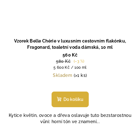
Vzorek Belle Chérie v luxusním cestovním flakónku,
Fragonard, toaletní voda dámská, 10 ml
560 Kč
580 Kč
(–3 %)
Měrná
5 600 Kč / 100 ml
cena:
Skladem
(>1 ks)
Průměrné
hodnocení
produktu
Do košíku
je
4,8
Kytice květin, ovoce a dřeva oslavuje tuto bezstarostnou
z
vůni: horní tón ve znamení...
5
hvězdiček.