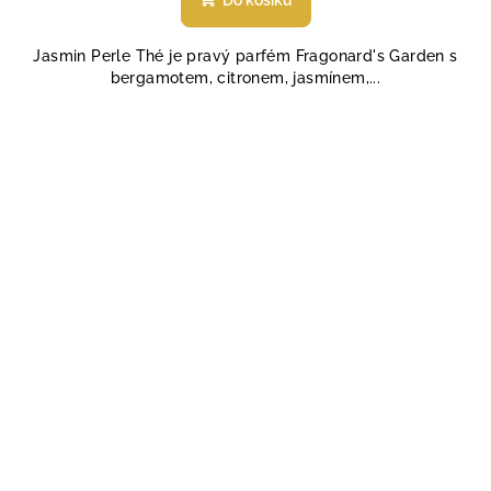
Do košíku
je
5,0
Jasmin Perle Thé je pravý parfém Fragonard's Garden s
z
bergamotem, citronem, jasmínem,...
5
hvězdiček.