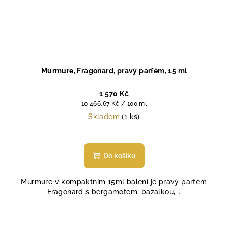
Murmure, Fragonard, pravý parfém, 15 ml
1 570 Kč
Měrná
10 466,67 Kč / 100 ml
cena:
Skladem
(1 ks)
Do košíku
Murmure v kompaktním 15ml balení je pravý parfém
Fragonard s bergamotem, bazalkou,...