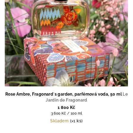
Rose Ambre, Fragonard´s garden, parfémová voda, 50 ml
Le
Jardin de Fragonard
1 800 Kč
Měrná
3 600 Kč / 100 ml
cena:
Skladem
(>1 ks)
Průměrné