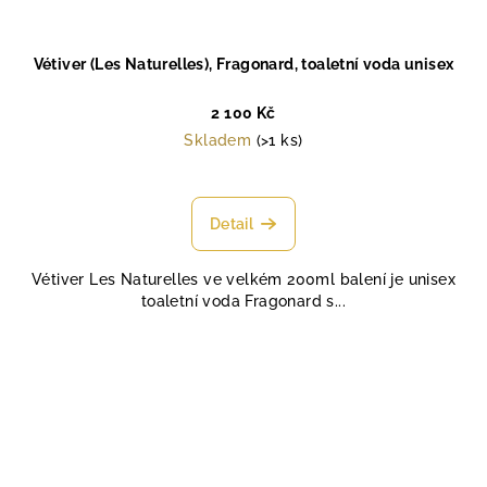
Vétiver (Les Naturelles), Fragonard, toaletní voda unisex
2 100 Kč
Skladem
(>1 ks)
Průměrné
hodnocení
produktu
Detail
je
4,7
Vétiver Les Naturelles ve velkém 200ml balení je unisex
z
toaletní voda Fragonard s...
5
hvězdiček.