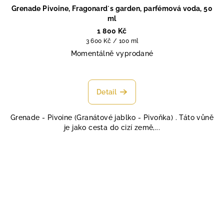
Grenade Pivoine, Fragonard´s garden, parfémová voda, 50
ml
1 800 Kč
Měrná
3 600 Kč / 100 ml
cena:
Momentálně vyprodané
Průměrné
hodnocení
produktu
Detail
je
4,7
Grenade - Pivoine (Granátové jablko - Pivoňka) . Táto vůně
z
je jako cesta do cizí země,...
5
hvězdiček.