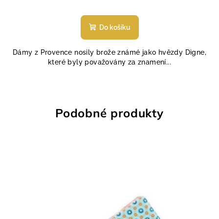
Průměrné
hodnocení
produktu
Do košíku
je
4,8
Dámy z Provence nosily brože známé jako hvězdy Digne,
z
které byly považovány za znamení...
5
hvězdiček.
Podobné produkty