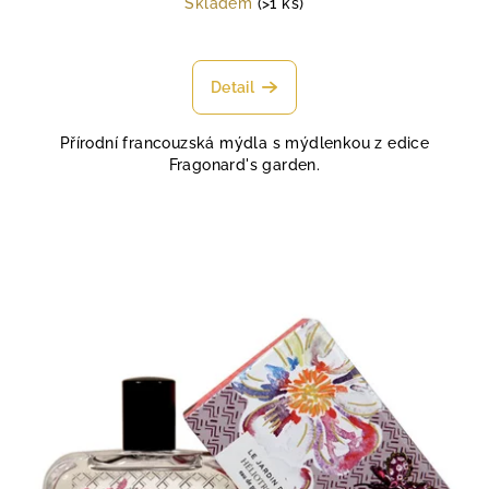
Skladem
(>1 ks)
Průměrné
hodnocení
produktu
Detail
je
4,9
Přírodní francouzská mýdla s mýdlenkou z edice
z
Fragonard's garden.
5
hvězdiček.