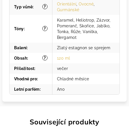
Orientální
,
Ovocné
,
?
Typ vůně
:
Gurmánské
Karamel, Heliotrop, Zázvor,
Pomeranč, Skořice, Jablko,
?
Tóny
:
Tonka, Růže, Vanilka,
Bergamot
Balení
:
Zlatý estagnon se sprejem
?
Obsah
:
120 ml
Příležitost
:
večer
Vhodné pro
:
Chladné měsíce
Letní parfém
:
Ano
Související produkty