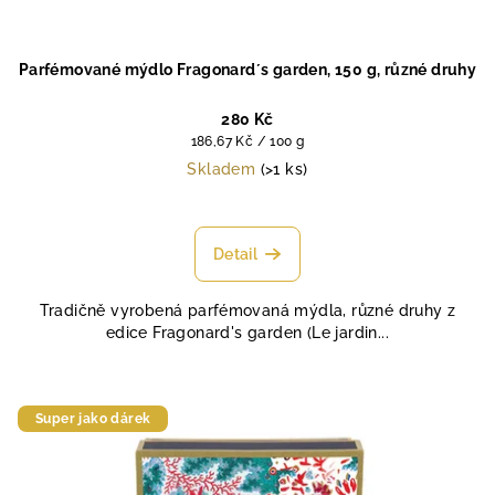
Parfémované mýdlo Fragonard´s garden, 150 g, různé druhy
280 Kč
Měrná
186,67 Kč / 100 g
cena:
Skladem
(>1 ks)
Průměrné
hodnocení
produktu
Detail
je
4,9
Tradičně vyrobená parfémovaná mýdla, různé druhy z
z
edice Fragonard's garden (Le jardin...
5
hvězdiček.
Super jako dárek