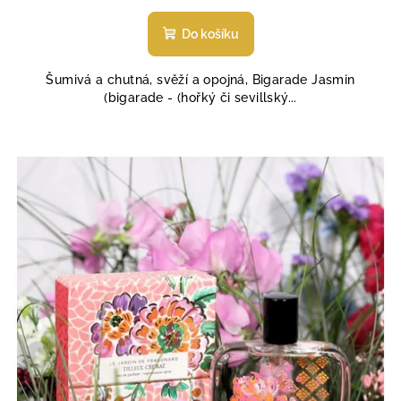
hodnocení
produktu
Do košíku
je
4,7
Šumivá a chutná, svěží a opojná, Bigarade Jasmin
z
(bigarade - (hořký či sevillský...
5
hvězdiček.