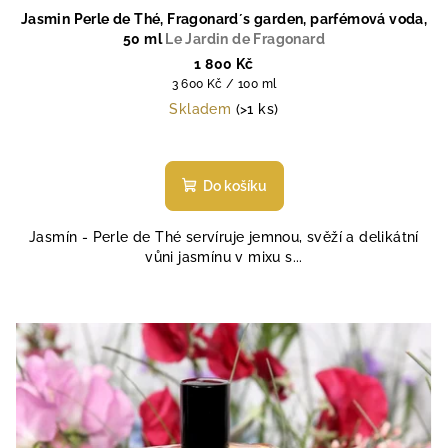
Jasmin Perle de Thé, Fragonard´s garden, parfémová voda,
50 ml
Le Jardin de Fragonard
1 800 Kč
Měrná
3 600 Kč / 100 ml
cena:
Skladem
(>1 ks)
Průměrné
hodnocení
produktu
Do košíku
je
4,5
Jasmín - Perle de Thé servíruje jemnou, svěží a delikátní
z
vůni jasmínu v mixu s...
5
hvězdiček.