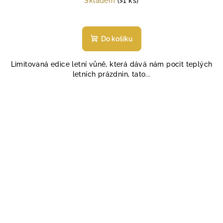
Skladem
(>1 ks)
Průměrné
hodnocení
produktu
Do košíku
je
4,8
Limitovaná edice letní vůně, která dává nám pocit teplých
z
letních prázdnin, tato...
5
hvězdiček.