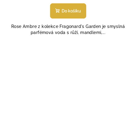
hodnocení
produktu
Do košíku
je
4,8
Rose Ambre z kolekce Fragonard's Garden je smyslná
z
parfémová voda s růží, mandlemi,...
5
hvězdiček.