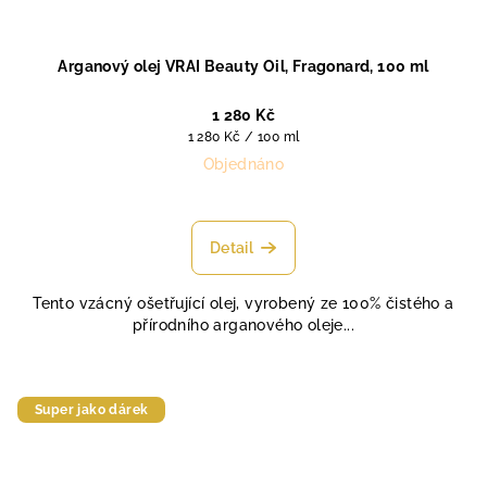
Arganový olej VRAI Beauty Oil, Fragonard, 100 ml
1 280 Kč
Měrná
1 280 Kč / 100 ml
cena:
Objednáno
Průměrné
hodnocení
produktu
Detail
je
5,0
Tento vzácný ošetřující olej, vyrobený ze 100% čistého a
z
přírodního arganového oleje...
5
hvězdiček.
Super jako dárek