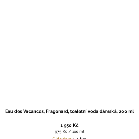
Eau des Vacances, Fragonard, toaletní voda dámská, 200 ml
1 950 Kč
Měrná
975 Kč / 100 ml
cena: