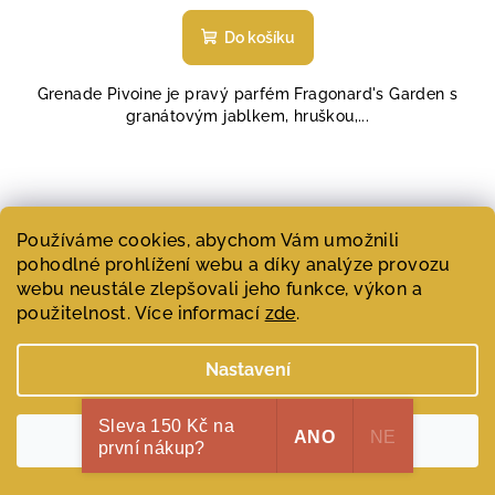
Do košíku
Grenade Pivoine je pravý parfém Fragonard's Garden s
granátovým jablkem, hruškou,...
Používáme cookies, abychom Vám umožnili
pohodlné prohlížení webu a díky analýze provozu
webu neustále zlepšovali jeho funkce, výkon a
použitelnost. Více informací
zde
.
Nastavení
Sleva 150 Kč na
ANO
NE
Souhlasím
první nákup?