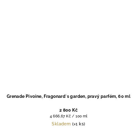
Grenade Pivoine, Fragonard´s garden, pravý parfém, 60 ml
2 800 Kč
Měrná
4 666,67 Kč / 100 ml
cena:
Skladem
(>1 ks)