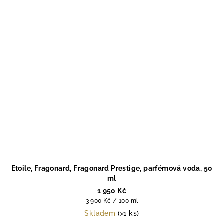
Etoile, Fragonard, Fragonard Prestige, parfémová voda, 50
ml
1 950 Kč
Měrná
3 900 Kč / 100 ml
cena:
Skladem
(>1 ks)