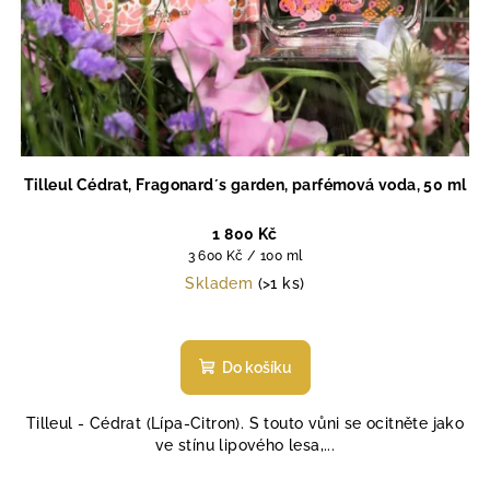
Tilleul Cédrat, Fragonard´s garden, parfémová voda, 50 ml
1 800 Kč
Měrná
3 600 Kč / 100 ml
cena:
Skladem
(>1 ks)
Průměrné
hodnocení
produktu
Do košíku
je
4,7
Tilleul - Cédrat (Lípa-Citron). S touto vůni se ocitněte jako
z
ve stínu lipového lesa,...
5
hvězdiček.