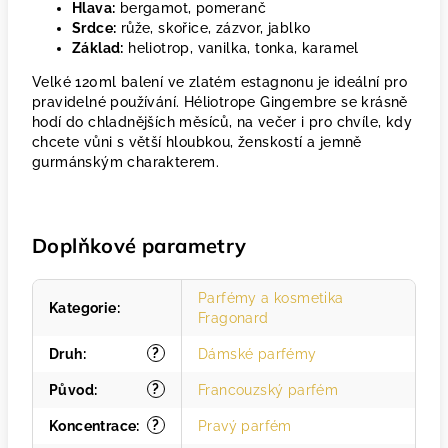
Hlava:
bergamot, pomeranč
Srdce:
růže, skořice, zázvor, jablko
Základ:
heliotrop, vanilka, tonka, karamel
Velké 120ml balení ve zlatém estagnonu je ideální pro
pravidelné používání. Héliotrope Gingembre se krásně
hodí do chladnějších měsíců, na večer i pro chvíle, kdy
chcete vůni s větší hloubkou, ženskostí a jemně
gurmánským charakterem.
Doplňkové parametry
Parfémy a kosmetika
Kategorie
:
Fragonard
?
Druh
:
Dámské parfémy
?
Původ
:
Francouzský parfém
?
Koncentrace
:
Pravý parfém