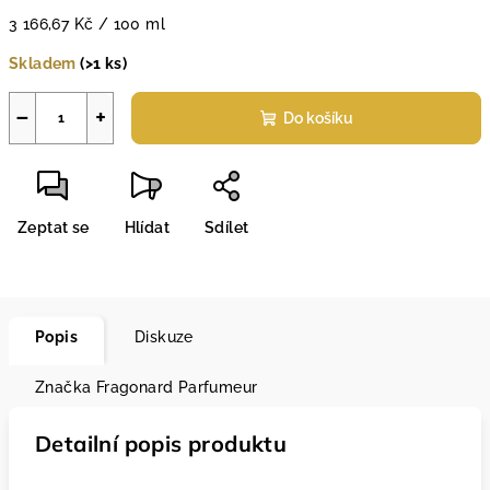
Měrná
3 166,67 Kč / 100 ml
cena:
Skladem
(>1 ks)
−
+
Do košíku
Zeptat se
Hlídat
Sdílet
Popis
Diskuze
Značka
Fragonard Parfumeur
Detailní popis produktu