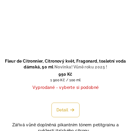
Fleur de Citronnier, Citronový květ, Fragonard, toaletní voda
dámská, 50 ml
Novinka! Vůně roku 2025 !
950 Kč
Měrná
1 900 Kč / 100 ml
cena:
Vyprodané - vyberte si podobné
Průměrné
hodnocení
produktu
Detail
je
5,0
Zářivá vůně doplněná pikantním tónem petitgrainu a
z
svěžestí italského citronu,...