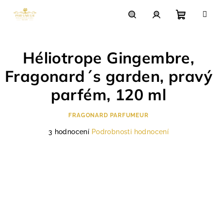
Přejít
na
obsah
Nákupn
Hledat
Přihlášení
Héliotrope Gingembre,
košík
Fragonard´s garden, pravý
parfém, 120 ml
FRAGONARD PARFUMEUR
Průměrné
3 hodnocení
Podrobnosti hodnocení
hodnocení
produktu
je
5,0
z
5
hvězdiček.