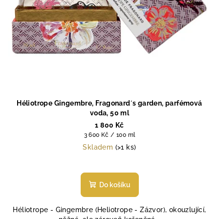
Héliotrope Gingembre, Fragonard´s garden, parfémová
voda, 50 ml
1 800 Kč
Měrná
3 600 Kč / 100 ml
cena:
Skladem
(>1 ks)
Průměrné
hodnocení
produktu
Do košíku
je
4,5
Héliotrope - Gingembre (Heliotrope - Zázvor), okouzlující,
z