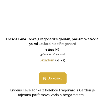
Encens Feve Tonka, Fragonard´s garden, parfémová voda,
50 ml
Le Jardin de Fragonard
1 800 Kč
Měrná
3 600 Kč / 100 ml
cena:
Skladem
(>1 ks)
Průměrné
hodnocení
produktu
Do košíku
je
4,6
Encens Fève Tonka z kolekce Fragonard's Garden je
z
tajemná parfémová voda s bergamotem,...
5
hvězdiček.