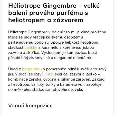
Héliotrope Gingembre – velké
balení pravého parfému s
heliotropem a zázvorem
Héliotrope Gingembre v balení 120 ml je vůně pro ženy,
které se rády vracejí ke svému osobitému
parfémovému podpisu. Spojuje hebkost heliotropu,
sladkost
vanilky
a karamelu s kořeněnou jiskrou
zázvoru a skořice. Výsledkem je kompozice, která
působí hřejivě, smyslně a elegantně orientálně.
Úvod z
bergamotu
a pomeranče přináší svěží citrusový
jas. V srdci se rozvíjí
růže
, skořice, zázvor a jablko –
kombinace ženská, ovocná a pikantní zároveň. Základ
z heliotropu, vanilky, tonky a karamelu vůni zaobluje
do měkkého, sladce sametového dozvuku.
Vonná kompozice