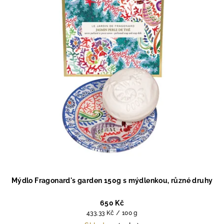
Mýdlo Fragonard's garden 150g s mýdlenkou, různé druhy
650 Kč
Měrná
433,33 Kč / 100 g
cena: