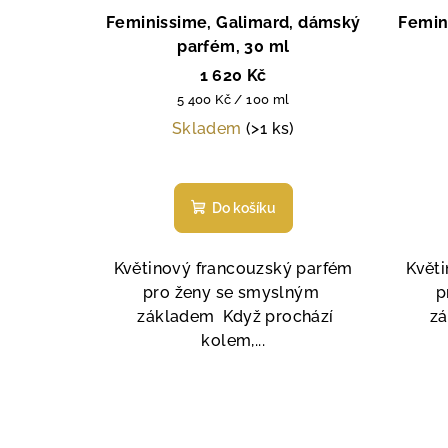
Feminissime, Galimard, dámský
Femin
parfém, 30 ml
1 620 Kč
Měrná
5 400 Kč / 100 ml
cena:
Skladem
(>1 ks)
Průměrné
hodnocení
Do košíku
produktu
je
5,0
Květinový francouzský parfém
Květ
z
pro ženy se smyslným
p
5
základem Když prochází
zá
hvězdiček.
kolem,...