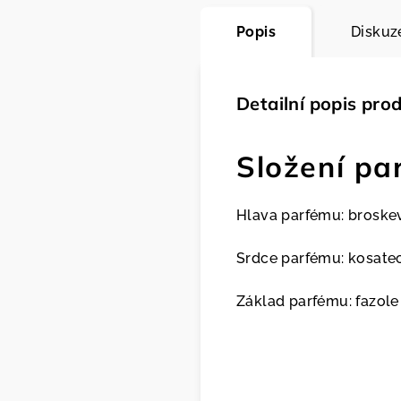
Popis
Diskuz
Detailní popis pro
Složení pa
Hlava parfému: broskev
Srdce parfému: kosate
Základ parfému: fazole