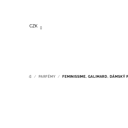
Přejít
na
obsah
CZK
/
PARFÉMY
/
FEMINISSIME, GALIMARD, DÁMSKÝ 
DOMŮ