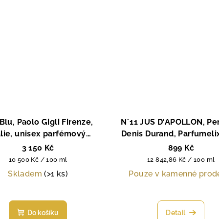
Blu, Paolo Gigli Firenze,
N°11 JUS D'APOLLON, Pe
álie, unisex parfémový
Denis Durand, Parfumelix
extrakt, 30 ml
einem Reiseflakon, 7
3 150 Kč
899 Kč
Měrná
Měrná
10 500 Kč / 100 ml
12 842,86 Kč / 100 ml
cena:
cena:
Skladem
(>1 ks)
Pouze v kamenné prod
Průměrné
hodnocení
Do košíku
Detail
produktu