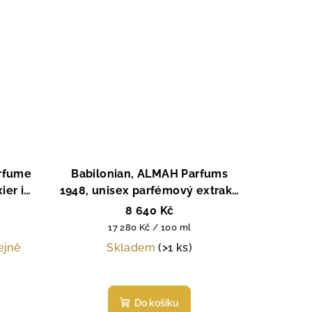
rfume
Babilonian, ALMAH Parfums
ier in
1948, unisex parfémový extrakt,
 ml
50 ml
8 640 Kč
Měrná
17 280 Kč / 100 ml
cena:
ejně
Skladem
(>1 ks)
Do košíku