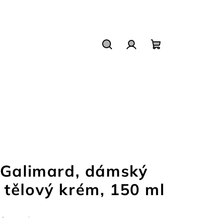
Hledat
Přihlášení
Nákupní
košík
 Galimard, dámský
tělový krém, 150 ml