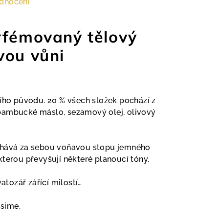
dnocení
rfémovaný tělový
vou vůni
ního původu. 20 % všech složek pochází z
bambucké máslo, sezamový olej, olivový
chává za sebou voňavou stopu jemného
kterou převyšují některé planoucí tóny.
vatozář zářící milostí…
ssime.