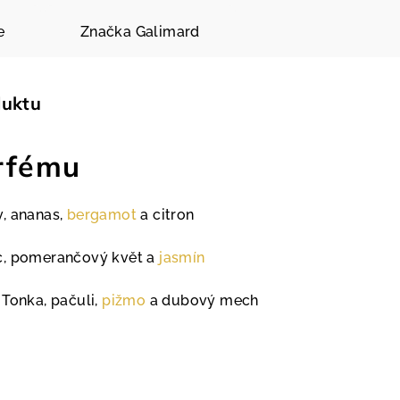
e
Značka
Galimard
duktu
rfému
, ananas,
bergamot
a citron
c, pomerančový květ a
jasmín
 Tonka, pačuli,
pižmo
a dubový mech