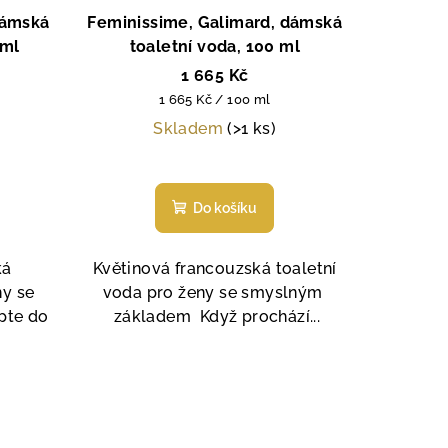
dámská
Feminissime, Galimard, dámská
 ml
toaletní voda, 100 ml
1 665 Kč
Měrná
1 665 Kč / 100 ml
cena:
Skladem
(>1 ks)
Průměrné
í
hodnocení
Do košíku
produktu
je
5,0
ká
Květinová francouzská toaletní
z
y se
voda pro ženy se smyslným
5
pte do
základem Když prochází...
.
hvězdiček.