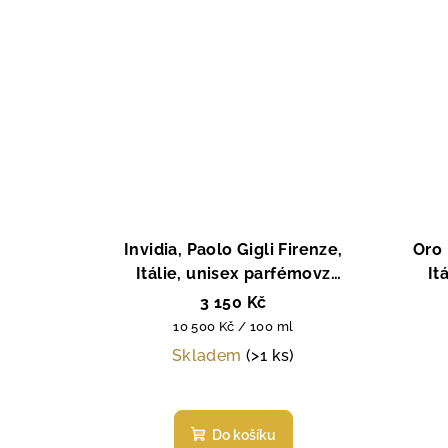
Invidia, Paolo Gigli Firenze,
Oro 
Itálie, unisex parfémovz
It
extrakt, 30 ml
3 150 Kč
Měrná
10 500 Kč / 100 ml
cena:
Skladem
(>1 ks)
Průměrné
hodnocení
Do košíku
produktu