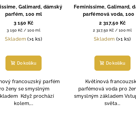
issime, Galimard, dámský
Feminissime, Galimard, 
parfém, 100 ml
parfémová voda, 100
3 150 Kč
2 317,50 Kč
Měrná
Měrná
3 150 Kč / 100 ml
2 317,50 Kč / 100 ml
cena:
cena:
Skladem
(>1 ks)
Skladem
(>1 ks)
Průměrné
Průměrné
hodnocení
hodnocen
Do košíku
Do košíku
produktu
produktu
je
je
4,5
5,0
inový francouzský parfém
Květinová francouzs
z
z
ro ženy se smyslným
parfémová voda pro žen
5
5
kladem Když prochází
smyslným základem Vstu
hvězdiček.
hvězdiček
kolem,...
světa...