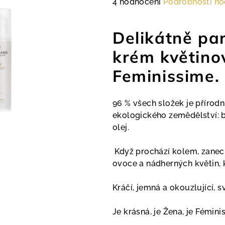
Průměrné
4 hodnocení
Podrobnosti ho
hodnocení
produktu
Delikátně pa
je
5,0
krém květino
z
Feminissime.
5
hvězdiček.
96 % všech složek je přírod
ekologického zemědělství: 
olej.
Když prochází kolem, zane
ovoce a nádherných květin, 
Kráčí, jemná a okouzlující, s
Je krásná, je Žena, je Fémini