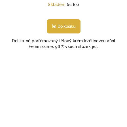
cena:
Skladem
(>1 ks)
Průměrné
hodnocení
produktu
Do košíku
je
5,0
Delikátně parfémovaný tělový krém květinovou vůni
z
Feminissime. 96 % všech složek je...
5
hvězdiček.