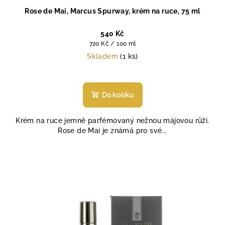
Rose de Mai, Marcus Spurway, krém na ruce, 75 ml
540 Kč
Měrná
720 Kč / 100 ml
cena:
Skladem
(1 ks)
Do košíku
Krém na ruce jemně parfémovaný nežnou májovou růži.
Rose de Mai je známá pro své...