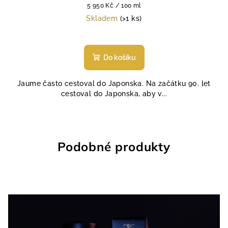
Měrná
5 950 Kč / 100 ml
cena:
Skladem
(>1 ks)
Průměrné
hodnocení
produktu
Do košíku
je
5,0
Jaume často cestoval do Japonska. Na začátku 90. let
z
cestoval do Japonska, aby v...
5
hvězdiček.
Podobné produkty