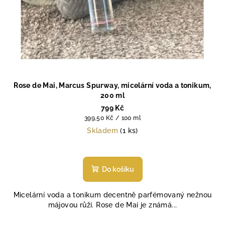
Rose de Mai, Marcus Spurway, micelární voda a tonikum,
200 ml
799 Kč
Měrná
399,50 Kč / 100 ml
cena:
Skladem
(1 ks)
Průměrné
hodnocení
produktu
Do košíku
je
5,0
Micelární voda a tonikum decentně parfémovaný nežnou
z
májovou růži. Rose de Mai je známá...
5
hvězdiček.