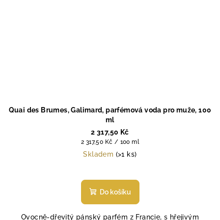
Quai des Brumes, Galimard, parfémová voda pro muže, 100
ml
2 317,50 Kč
Měrná
2 317,50 Kč / 100 ml
cena:
Skladem
(>1 ks)
Do košíku
Ovocně-dřevitý pánský parfém z Francie, s hřejivým