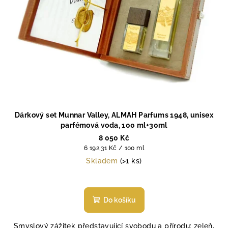
Dárkový set Munnar Valley, ALMAH Parfums 1948, unisex
parfémová voda, 100 ml+30ml
8 050 Kč
Měrná
6 192,31 Kč / 100 ml
cena:
Skladem
(>1 ks)
Do košíku
Smyslový zážitek představující svobodu a přírodu: zeleň,