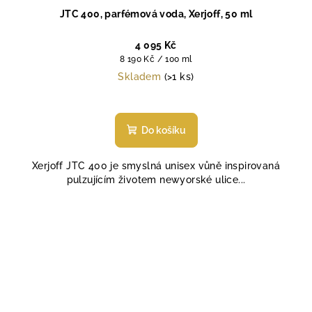
JTC 400, parfémová voda, Xerjoff, 50 ml
4 095 Kč
Měrná
8 190 Kč / 100 ml
cena:
Skladem
(>1 ks)
Průměrné
hodnocení
produktu
Do košíku
je
4,8
Xerjoff JTC 400 je smyslná unisex vůně inspirovaná
z
pulzujícím životem newyorské ulice...
5
hvězdiček.