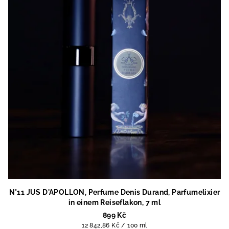
N°11 JUS D'APOLLON, Perfume Denis Durand, Parfumelixier
in einem Reiseflakon, 7 ml
899 Kč
Měrná
12 842,86 Kč / 100 ml