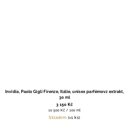
Invidia, Paolo Gigli Firenze, Itálie, unisex parfémovz extrakt,
30 ml
3 150 Kč
Měrná
10 500 Kč / 100 ml
cena:
Skladem
(>1 ks)
Průměrné