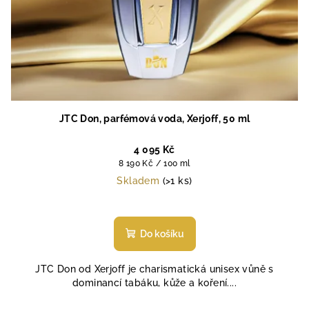
JTC Don, parfémová voda, Xerjoff, 50 ml
4 095 Kč
Měrná
8 190 Kč / 100 ml
cena:
Skladem
(>1 ks)
Průměrné
hodnocení
produktu
Do košíku
je
5,0
JTC Don od Xerjoff je charismatická unisex vůně s
z
dominancí tabáku, kůže a koření....
5
hvězdiček.