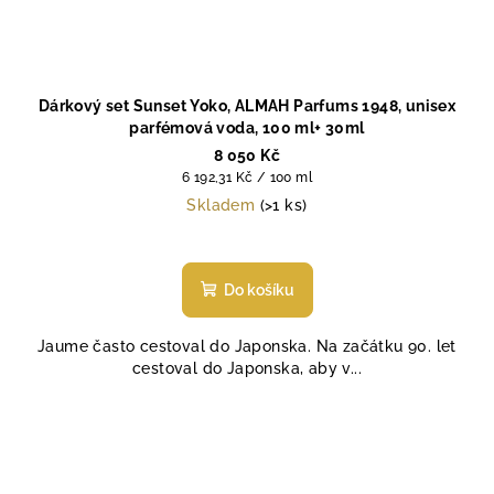
Dárkový set Sunset Yoko, ALMAH Parfums 1948, unisex
parfémová voda, 100 ml+ 30ml
8 050 Kč
Měrná
6 192,31 Kč / 100 ml
cena:
Skladem
(>1 ks)
Do košíku
Jaume často cestoval do Japonska. Na začátku 90. let
cestoval do Japonska, aby v...