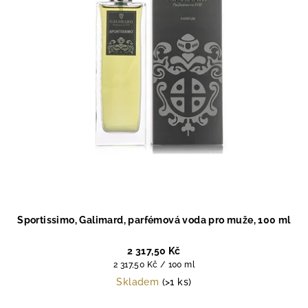
Sportissimo, Galimard, parfémová voda pro muže, 100 ml
2 317,50 Kč
Měrná
2 317,50 Kč / 100 ml
cena:
Skladem
(>1 ks)