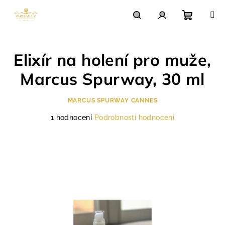
Přejít
na
obsah
Nákupn
Hledat
Přihlášení
Elixír na holení pro muže,
košík
Marcus Spurway, 30 ml
MARCUS SPURWAY CANNES
Průměrné
1 hodnocení
Podrobnosti hodnocení
hodnocení
produktu
je
5,0
z
5
hvězdiček.