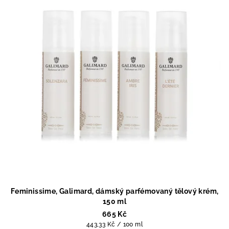
Feminissime, Galimard, dámský parfémovaný tělový krém,
150 ml
665 Kč
Měrná
443,33 Kč / 100 ml