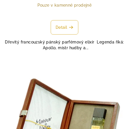
cena:
Pouze v kamenné prodejně
Detail
Dřevitý francouzský pánský parfémový elixír Legenda říká:
Apollo, mistr hudby a...