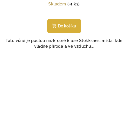
cena:
Skladem
(>1 ks)
Do košíku
Tato vůně je poctou nezkrotné kráse Stokksnes, místa, kde
vládne příroda a ve vzduchu...