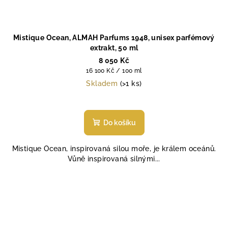
Mistique Ocean, ALMAH Parfums 1948, unisex parfémový
extrakt, 50 ml
8 050 Kč
Měrná
16 100 Kč / 100 ml
cena:
Skladem
(>1 ks)
Do košíku
Mistique Ocean, inspirovaná silou moře, je králem oceánů.
Vůně inspirovaná silnými...