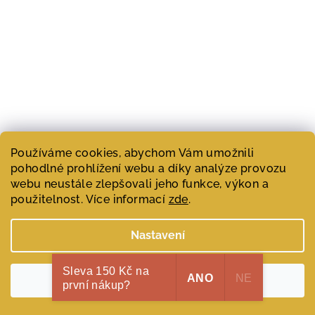
Používáme cookies, abychom Vám umožnili
Maiestus, ALMAH Parfums 1948, unisex parfémová voda,
pohodlné prohlížení webu a díky analýze provozu
100 ml
webu neustále zlepšovali jeho funkce, výkon a
5 950 Kč
použitelnost. Více informací
zde
.
Měrná
5 950 Kč / 100 ml
cena:
Skladem
(>1 ks)
Nastavení
Sleva 150 Kč na
Do košíku
ANO
NE
Souhlasím
první nákup?
Maiestus – latinsky Majestátnost, Důstojnost, Prestiž.