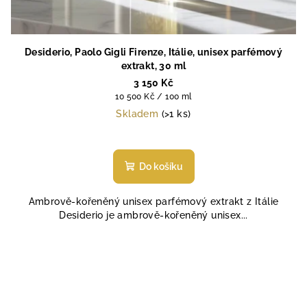
Desiderio, Paolo Gigli Firenze, Itálie, unisex parfémový
extrakt, 30 ml
3 150 Kč
Měrná
10 500 Kč / 100 ml
cena:
Skladem
(>1 ks)
Průměrné
hodnocení
produktu
Do košíku
je
5,0
Ambrově-kořeněný unisex parfémový extrakt z Itálie
z
Desiderio je ambrově-kořeněný unisex...
5
hvězdiček.