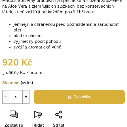
Marcus Spurway pracoval na specifickém složení založeném
na Aloe Vera a zjemňujících složkách, bez konzervačních
látek, které zajišťují při každém použití břitvou:
jemnější a chráněnou před podrážděním a zarudnutím
pleť
hladké oholení
výjimečný pocit pohodlí
svěží a aromatická vůně
920 Kč
Měrná
3 066,67 Kč / 100 ml
cena:
Skladem
(>1 ks)
−
+
Do košíku
Zeptat se
Hlídat
Sdílet