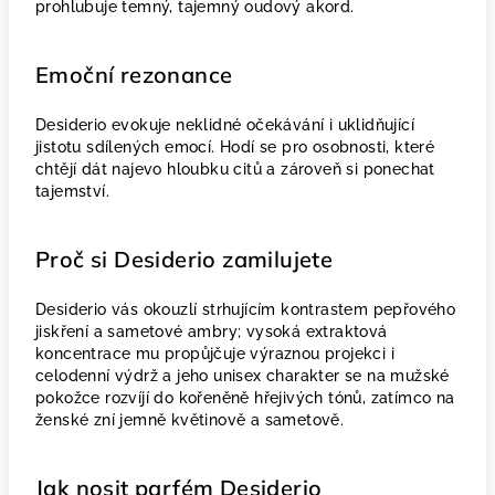
prohlubuje temný, tajemný oudový akord.
Emoční rezonance
Desiderio evokuje neklidné očekávání i uklidňující
jistotu sdílených emocí. Hodí se pro osobnosti, které
chtějí dát najevo hloubku citů a zároveň si ponechat
tajemství.
Proč si Desiderio zamilujete
Desiderio vás okouzlí strhujícím kontrastem pepřového
jiskření a sametové ambry; vysoká extraktová
koncentrace mu propůjčuje výraznou projekci i
celodenní výdrž a jeho unisex charakter se na mužské
pokožce rozvíjí do kořeněně hřejivých tónů, zatímco na
ženské zní jemně květinově a sametově.
Jak nosit parfém Desiderio