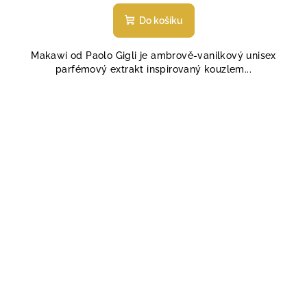
hodnocení
produktu
Do košíku
je
5,0
Makawi od Paolo Gigli je ambrově-vanilkový unisex
z
parfémový extrakt inspirovaný kouzlem...
5
hvězdiček.