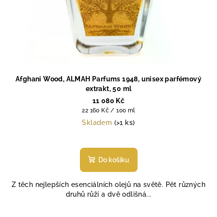
Afghani Wood, ALMAH Parfums 1948, unisex parfémový
extrakt, 50 ml
11 080 Kč
Měrná
22 160 Kč / 100 ml
cena:
Skladem
(>1 ks)
Do košíku
Z těch nejlepších esenciálních olejů na světě. Pět různých
druhů růží a dvě odlišná...