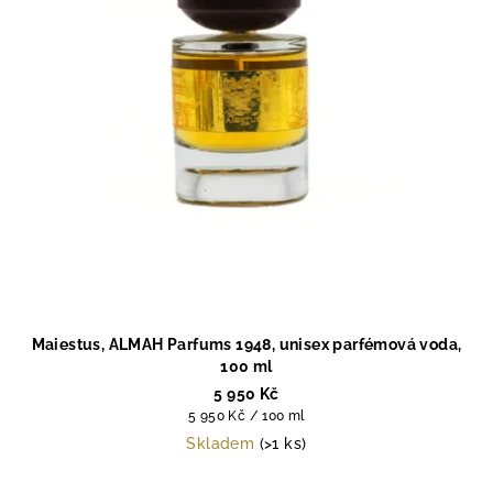
Maiestus, ALMAH Parfums 1948, unisex parfémová voda,
100 ml
5 950 Kč
Měrná
5 950 Kč / 100 ml
cena:
Skladem
(>1 ks)