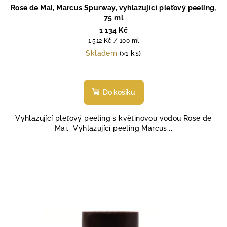
Rose de Mai, Marcus Spurway, vyhlazující pleťový peeling,
75 ml
1 134 Kč
Měrná
1 512 Kč / 100 ml
cena:
Skladem
(>1 ks)
Průměrné
hodnocení
produktu
Do košíku
je
5,0
Vyhlazující pleťový peeling s květinovou vodou Rose de
z
Mai. Vyhlazující peeling Marcus...
5
hvězdiček.