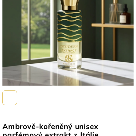
Ambrově-kořeněný unisex
parfémový extrakt z Itálie