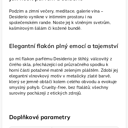
Podzim a zimní večery, meditace, galerie vína –⁠
Desiderio vynikne v intimním prostoru i na
společenském rande. Noste jej k vlněným svetrům,
kašmírovým šálám či kožené bundě.
Elegantní flakón plný emocí a tajemství
50 ml flakon parfému Desiderio je štíhlý, válcovitý z
čirého skla, přecházející od průzračného spodku k
horní části potažené matně zeleným pláštěm. Zdobí jej
elegantní vlnovkový motiv v metalicky zlaté barvě,
který se jemně obtáčí kolem celého obvodu a evokuje
smyslný pohyb. Cruelty-free, bez ftalátů; všechny
suroviny pocházejí z etických zdrojů.
Doplňkové parametry