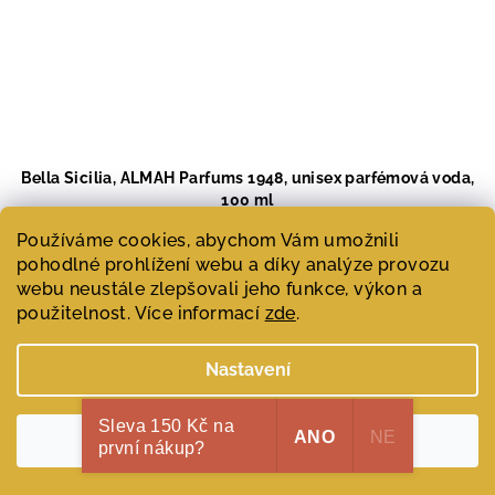
Bella Sicilia, ALMAH Parfums 1948, unisex parfémová voda,
100 ml
5 950 Kč
Používáme cookies, abychom Vám umožnili
Měrná
5 950 Kč / 100 ml
pohodlné prohlížení webu a díky analýze provozu
cena:
Skladem
(>1 ks)
webu neustále zlepšovali jeho funkce, výkon a
použitelnost. Více informací
zde
.
Do košíku
Nastavení
Sladké a silné tóny, mastek, střelný prach a magická
Sleva 150 Kč na
ANO
NE
Souhlasím
ovocná vanilka, to je síla této vůně.
první nákup?