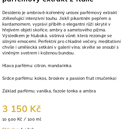
Desiderio je ambrově-kořeněný unisex parfémový extrakt
ztělesňující intenzivní touhu. Jiskří pikantním pepřem a
kardamomem, vypráví příběh o elegantní růži skryté v
hřejivém objetí skořice, ambry a sametového pižma.
Výsledkem je hluboká, vášnivá vůně, která rezonuje se
silnými emocemi. Perfektní pro chladné večery, meditativní
chvíle i umělecká setkání v galerii vína; skvěle se snoubí s
vlněným svetrem i koženou bundou.
Hlava parfému: citron, mandarinka
Srdce parfému: kokos, broskev a passion fruit (mučenka)
Základ parfému: vanilka, fazole tonka a ambra
3 150 Kč
Měrná
10 500 Kč / 100 ml
cena: