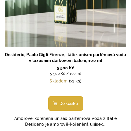
Desiderio, Paolo Gigli Firenze, Itálie, unisex parfémová voda
v luxusním dárkovém balení, 100 ml
5 500 Kč
Měrná
5 500 Kč / 100 ml
cena:
Skladem
(>1 ks)
Do košíku
Ambrově-kořeněná unisex parfémová voda z Itálie
Desiderio je ambrově-kořeněná unisex...