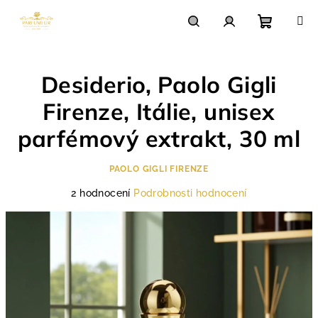
Přejít
na
obsah
Nákupn
Hledat
Přihlášení
Desiderio, Paolo Gigli
košík
Firenze, Itálie, unisex
parfémový extrakt, 30 ml
PAOLO GIGLI FIRENZE
Průměrné
2 hodnocení
Podrobnosti hodnocení
hodnocení
produktu
je
5,0
z
5
hvězdiček.