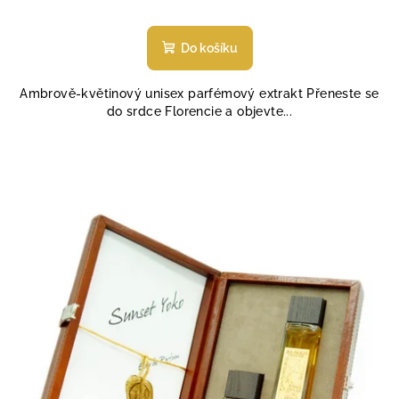
Průměrné
hodnocení
produktu
Do košíku
je
5,0
Ambrově-květinový unisex parfémový extrakt Přeneste se
z
do srdce Florencie a objevte...
5
hvězdiček.