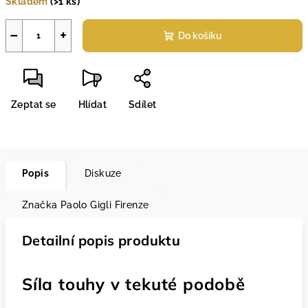
Skladem
(>1 ks)
−
+
Do košíku
Zeptat se
Hlídat
Sdílet
Popis
Diskuze
Značka
Paolo Gigli Firenze
Detailní popis produktu
Síla touhy v tekuté podobě