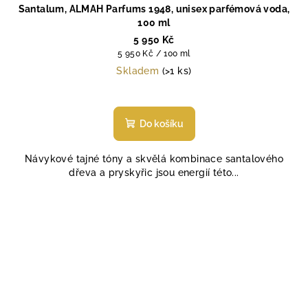
Santalum, ALMAH Parfums 1948, unisex parfémová voda,
100 ml
5 950 Kč
Měrná
5 950 Kč / 100 ml
cena:
Skladem
(>1 ks)
Do košíku
Návykové tajné tóny a skvělá kombinace santalového
dřeva a pryskyřic jsou energií této...