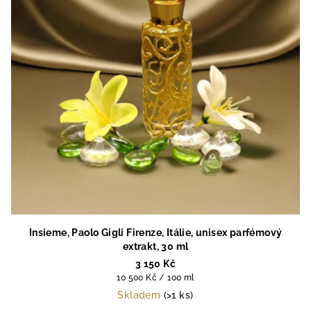
Insieme, Paolo Gigli Firenze, Itálie, unisex parfémový
extrakt, 30 ml
3 150 Kč
Měrná
10 500 Kč / 100 ml
cena:
Skladem
(>1 ks)