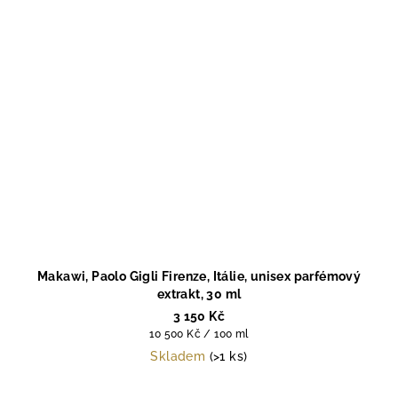
Makawi, Paolo Gigli Firenze, Itálie, unisex parfémový
extrakt, 30 ml
3 150 Kč
Měrná
10 500 Kč / 100 ml
cena:
Skladem
(>1 ks)
Průměrné