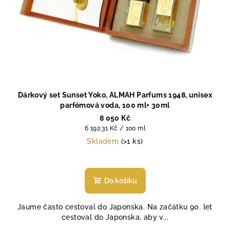
Dárkový set Sunset Yoko, ALMAH Parfums 1948, unisex
parfémová voda, 100 ml+ 30ml
8 050 Kč
Měrná
6 192,31 Kč / 100 ml
cena:
Skladem
(>1 ks)
Do košíku
Jaume často cestoval do Japonska. Na začátku 90. let
cestoval do Japonska, aby v...