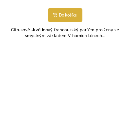
Průměrné
hodnocení
produktu
Do košíku
je
5,0
Citrusově -květinový francouzský parfém pro ženy se
z
smyslným základem V horních tónech...
5
hvězdiček.