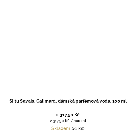
Si tu Savais, Galimard, dámská parfémová voda, 100 ml
2 317,50 Kč
Měrná
2 317,50 Kč / 100 ml
cena:
Skladem
(>1 ks)