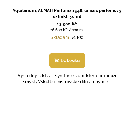
Aquilarium, ALMAH Parfums 1948, unisex parfémový
extrakt, 50 ml
13 300 Kč
Měrná
26 600 Kč / 100 ml
cena:
Skladem
(>1 ks)
Do košíku
Výsledný lektvar, symfonie vůní, která probouzí
smysly.Vskutku mistrovské dílo alchymie...