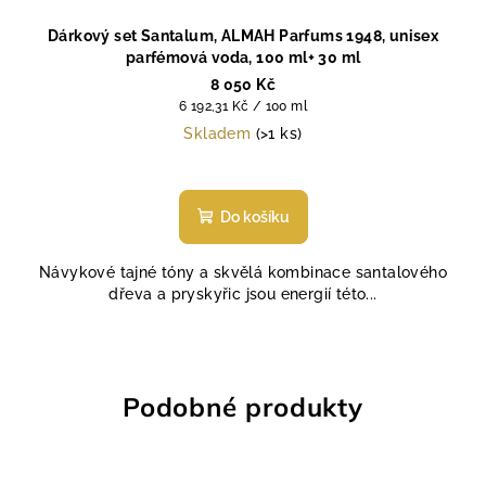
Dárkový set Santalum, ALMAH Parfums 1948, unisex
parfémová voda, 100 ml+ 30 ml
8 050 Kč
Měrná
6 192,31 Kč / 100 ml
cena:
Skladem
(>1 ks)
Do košíku
Návykové tajné tóny a skvělá kombinace santalového
dřeva a pryskyřic jsou energií této...
Podobné produkty