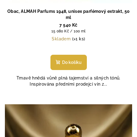
Obac, ALMAH Parfums 1948, unisex parfémový extrakt, 50
ml
7 540 Kč
Měrná
15 080 Kč / 100 ml
cena:
Skladem
(>1 ks)
Do košíku
Tmavě hnědá vůně plná tajemství a silných tónů.
Inspirována předními prodejci vín z...