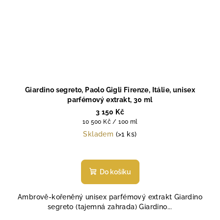
Giardino segreto, Paolo Gigli Firenze, Itálie, unisex
parfémový extrakt, 30 ml
3 150 Kč
Měrná
10 500 Kč / 100 ml
cena:
Skladem
(>1 ks)
Průměrné
hodnocení
produktu
Do košíku
je
5,0
Ambrově-kořeněný unisex parfémový extrakt Giardino
z
segreto (tajemná zahrada) Giardino...
5
hvězdiček.