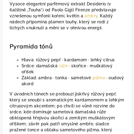
Vysoce elegantní parfémový extrakt Desiderio (v
italštině „Touha“) od Paolo Gigli Firenze představuje
vznešenou symfonii koření, květin a
ambry
. Každý
nádech připomíná plamen touhy, který se rodí z
tichých vnuknutí a mění se v ohnivou energii.
Pyramida tónů
Hlava: růžový pepř · kardamom · lehký citrus
Srdce: damašská
růže
· skořice · muškátový
oříšek
Základ: ambra · tonka · sametové
pižmo
· oudový
akord
V úvodních tónech se probouzí jiskřivý růžový pepř,
který se snoubí s aromatickým kardamomem a lehkým
citrusovým akcentem; po chvíli se vůně rozvine do
srdce, kde dominuje sametová damašská růže
obklopená hřejivou skořicí a zemitým muškátovým
oříškem; závěr pak patří smyslné ambře, sladce
pražené tonce a oblaku sametového pižma, který