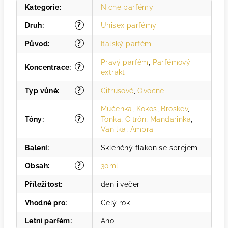
Kategorie
:
Niche parfémy
?
Druh
:
Unisex parfémy
?
Původ
:
Italský parfém
Pravý parfém
,
Parfémový
?
Koncentrace
:
extrakt
?
Typ vůně
:
Citrusové
,
Ovocné
Mučenka
,
Kokos
,
Broskev
,
?
Tóny
:
Tonka
,
Citrón
,
Mandarinka
,
Vanilka
,
Ambra
Balení
:
Skleněný flakon se sprejem
?
Obsah
:
30ml
Příležitost
:
den i večer
Vhodné pro
:
Celý rok
Letní parfém
:
Ano