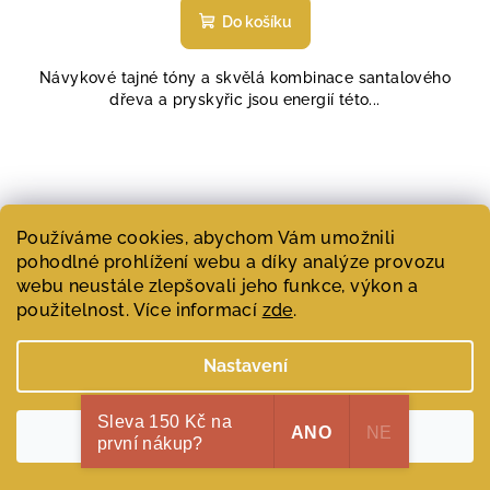
Do košíku
Návykové tajné tóny a skvělá kombinace santalového
dřeva a pryskyřic jsou energií této...
Používáme cookies, abychom Vám umožnili
pohodlné prohlížení webu a díky analýze provozu
webu neustále zlepšovali jeho funkce, výkon a
použitelnost. Více informací
zde
.
Nastavení
Sleva 150 Kč na
ANO
NE
Souhlasím
první nákup?