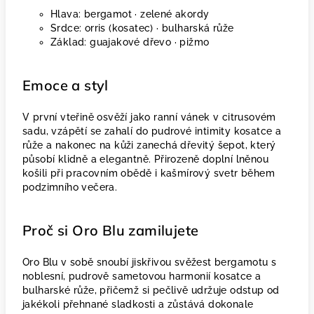
Hlava: bergamot · zelené akordy
Srdce: orris (kosatec) · bulharská růže
Základ: guajakové dřevo · pižmo
Emoce a styl
V první vteřině osvěží jako ranní vánek v citrusovém
sadu, vzápětí se zahalí do pudrové intimity kosatce a
růže a nakonec na kůži zanechá dřevitý šepot, který
působí klidně a elegantně. Přirozeně doplní lněnou
košili při pracovním obědě i kašmírový svetr během
podzimního večera.
Proč si Oro Blu zamilujete
Oro Blu v sobě snoubí jiskřivou svěžest bergamotu s
noblesní, pudrově sametovou harmonií kosatce a
bulharské růže, přičemž si pečlivě udržuje odstup od
jakékoli přehnané sladkosti a zůstává dokonale