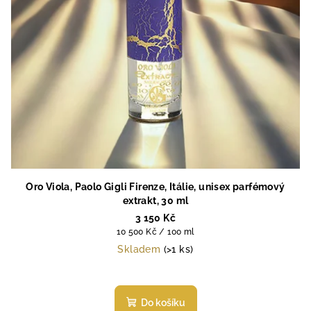
Oro Viola, Paolo Gigli Firenze, Itálie, unisex parfémový
extrakt, 30 ml
3 150 Kč
Měrná
10 500 Kč / 100 ml
cena:
Skladem
(>1 ks)
Průměrné
hodnocení
produktu
Do košíku