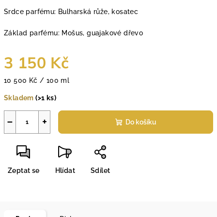
Srdce parfému: Bulharská růže, kosatec
Základ parfému: Mošus, guajakové dřevo
3 150 Kč
Měrná
10 500 Kč / 100 ml
cena:
Skladem
(>1 ks)
−
+
Do košíku
Zeptat se
Hlídat
Sdílet