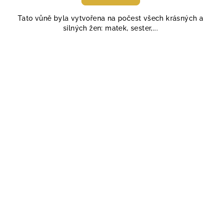
je
5,0
Tato vůně byla vytvořena na počest všech krásných a
z
silných žen: matek, sester,...
5
hvězdiček.