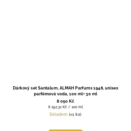
Dárkový set Santalum, ALMAH Parfums 1948, unisex
parfémová voda, 100 ml+ 30 ml
8 050 Kč
Měrná
6 192,31 Kč / 100 ml
cena:
Skladem
(>1 ks)