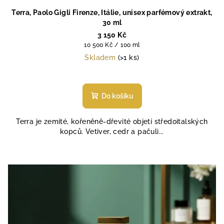
Terra, Paolo Gigli Firenze, Itálie, unisex parfémový extrakt,
30 ml
3 150 Kč
Měrná
10 500 Kč / 100 ml
cena:
Skladem
(>1 ks)
Průměrné
hodnocení
produktu
Do košíku
je
5,0
Terra je zemité, kořeněně‑dřevité objetí středoitalských
z
kopců. Vetiver, cedr a pačuli...
5
hvězdiček.