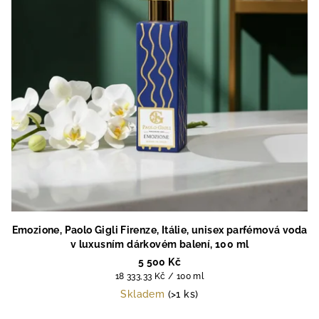
Emozione, Paolo Gigli Firenze, Itálie, unisex parfémová voda
v luxusním dárkovém balení, 100 ml
5 500 Kč
Měrná
18 333,33 Kč / 100 ml
cena:
Skladem
(>1 ks)