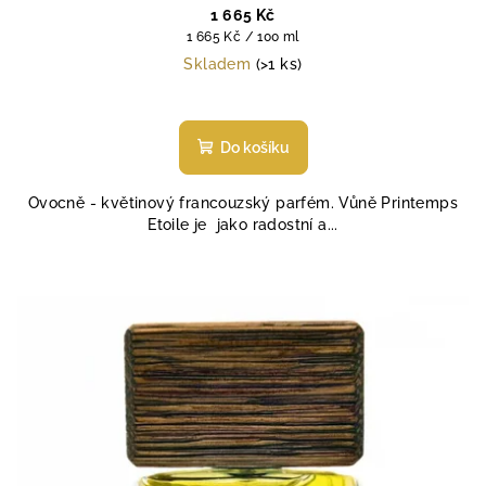
1 665 Kč
Měrná
1 665 Kč / 100 ml
cena:
Skladem
(>1 ks)
Průměrné
hodnocení
produktu
Do košíku
je
5,0
Ovocně - květinový francouzský parfém. Vůně Printemps
z
Etoile je jako radostní a...
5
hvězdiček.