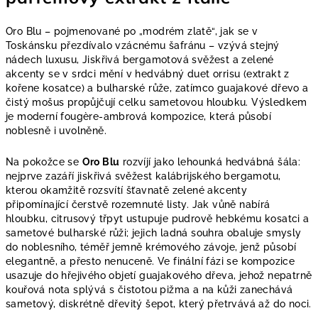
Oro Blu – pojmenované po „modrém zlatě“, jak se v
Toskánsku přezdívalo vzácnému šafránu – vzývá stejný
nádech luxusu, Jiskřivá bergamotová svěžest a zelené
akcenty se v srdci mění v hedvábný duet orrisu (extrakt z
kořene kosatce) a bulharské růže, zatímco guajakové dřevo a
čistý mošus propůjčují celku sametovou hloubku. Výsledkem
je moderní fougère-ambrová kompozice, která působí
noblesně i uvolněně.
Na pokožce se
Oro Blu
rozvíjí jako lehounká hedvábná šála:
nejprve zazáří jiskřivá svěžest kalábrijského bergamotu,
kterou okamžitě rozsvítí šťavnatě zelené akcenty
připomínající čerstvě rozemnuté listy. Jak vůně nabírá
hloubku, citrusový třpyt ustupuje pudrově hebkému kosatci a
sametové bulharské růži; jejich ladná souhra obaluje smysly
do noblesního, téměř jemně krémového závoje, jenž působí
elegantně, a přesto nenuceně. Ve finální fázi se kompozice
usazuje do hřejivého objetí guajakového dřeva, jehož nepatrně
kouřová nota splývá s čistotou pižma a na kůži zanechává
sametový, diskrétně dřevitý šepot, který přetrvává až do noci.