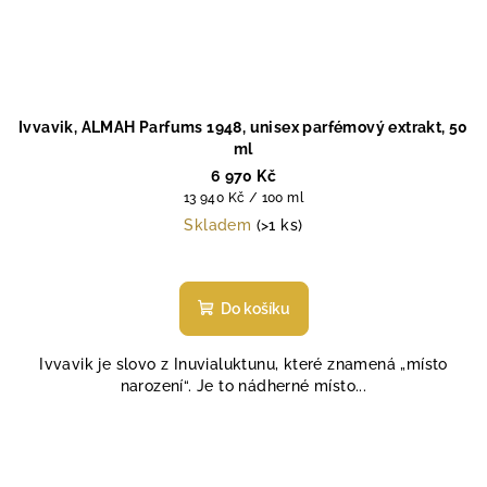
Ivvavik, ALMAH Parfums 1948, unisex parfémový extrakt, 50
ml
6 970 Kč
Měrná
13 940 Kč / 100 ml
cena:
Skladem
(>1 ks)
Do košíku
Ivvavik je slovo z Inuvialuktunu, které znamená „místo
narození“. Je to nádherné místo...