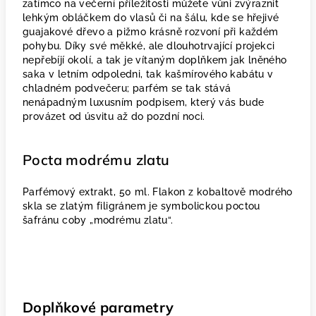
zatímco na večerní příležitosti můžete vůni zvýraznit
lehkým obláčkem do vlasů či na šálu, kde se hřejivé
guajakové dřevo a pižmo krásně rozvoní při každém
pohybu. Díky své měkké, ale dlouhotrvající projekci
nepřebíjí okolí, a tak je vítaným doplňkem jak lněného
saka v letním odpoledni, tak kašmírového kabátu v
chladném podvečeru; parfém se tak stává
nenápadným luxusním podpisem, který vás bude
provázet od úsvitu až do pozdní noci.
Pocta modrému zlatu
Parfémový extrakt, 50 ml. Flakon z kobaltově modrého
skla se zlatým filigránem je symbolickou poctou
šafránu coby „modrému zlatu“.
Doplňkové parametry