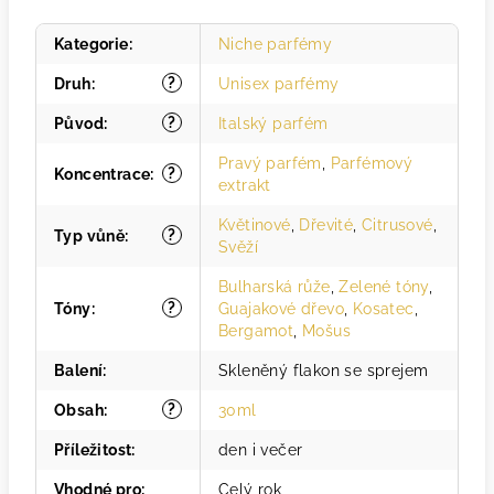
Kategorie
:
Niche parfémy
?
Druh
:
Unisex parfémy
?
Původ
:
Italský parfém
Pravý parfém
,
Parfémový
?
Koncentrace
:
extrakt
Květinové
,
Dřevité
,
Citrusové
,
?
Typ vůně
:
Svěží
Bulharská růže
,
Zelené tóny
,
?
Tóny
:
Guajakové dřevo
,
Kosatec
,
Bergamot
,
Mošus
Balení
:
Skleněný flakon se sprejem
?
Obsah
:
30ml
Příležitost
:
den i večer
Vhodné pro
:
Celý rok