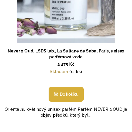
Never 2 Oud, LSDS lab., La Sultane de Saba, Paris, unisex
parfémová voda
2 475 Kč
Skladem
(>1 ks)
Průměrné
hodnocení
produktu
Do košíku
je
5,0
Orientální, květinový unisex parfém Parfém NEVER 2 OUD je
z
objev předků, který byl...
5
hvězdiček.