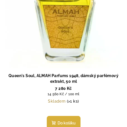
Queen's Soul, ALMAH Parfums 1948, dámský parfémový
extrakt, 50 ml
7 280 Kč
Měrná
14 560 Kč / 100 ml
cena:
Skladem
(>1 ks)
Průměrné
hodnocení
produktu
Do košíku