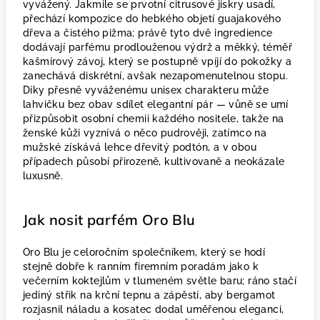
vyvážený. Jakmile se prvotní citrusové jiskry usadí,
přechází kompozice do hebkého objetí guajakového
dřeva a čistého pižma; právě tyto dvě ingredience
dodávají parfému prodlouženou výdrž a měkký, téměř
kašmírový závoj, který se postupně vpíjí do pokožky a
zanechává diskrétní, avšak nezapomenutelnou stopu.
Díky přesně vyváženému unisex charakteru může
lahvičku bez obav sdílet elegantní pár — vůně se umí
přizpůsobit osobní chemii každého nositele, takže na
ženské kůži vyznívá o něco pudrověji, zatímco na
mužské získává lehce dřevitý podtón, a v obou
případech působí přirozeně, kultivovaně a neokázale
luxusně.
Jak nosit parfém Oro Blu
Oro Blu je celoročním společníkem, který se hodí
stejně dobře k ranním firemním poradám jako k
večerním koktejlům v tlumeném světle baru; ráno stačí
jediný střik na krční tepnu a zápěstí, aby bergamot
rozjasnil náladu a kosatec dodal uměřenou eleganci,