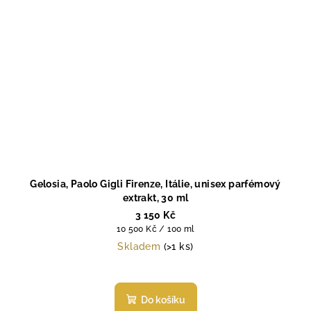
Gelosia, Paolo Gigli Firenze, Itálie, unisex parfémový
extrakt, 30 ml
3 150 Kč
Měrná
10 500 Kč / 100 ml
cena:
Skladem
(>1 ks)
Do košíku