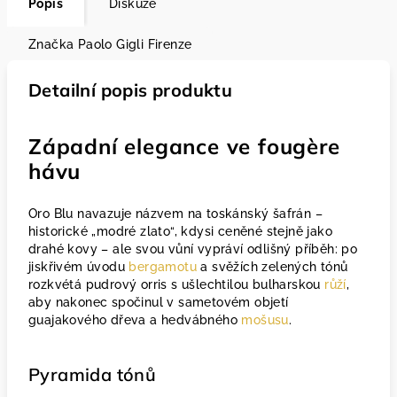
Popis
Diskuze
Značka
Paolo Gigli Firenze
Detailní popis produktu
Západní elegance ve fougère
hávu
Oro Blu navazuje názvem na toskánský šafrán –
historické „modré zlato“, kdysi ceněné stejně jako
drahé kovy – ale svou vůní vypráví odlišný příběh: po
jiskřivém úvodu
bergamotu
a svěžích zelených tónů
rozkvétá pudrový orris s ušlechtilou bulharskou
růží
,
aby nakonec spočinul v sametovém objetí
guajakového dřeva a hedvábného
mošusu
.
Pyramida tónů