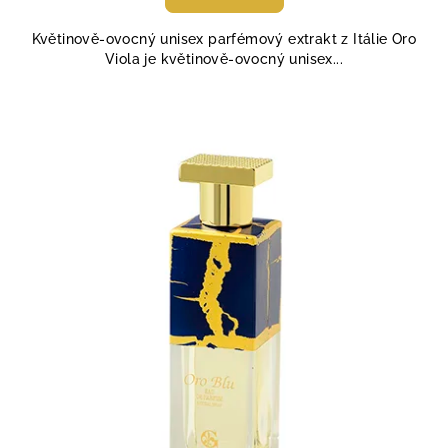
je
4,8
Květinově-ovocný unisex parfémový extrakt z Itálie Oro
z
Viola je květinově-ovocný unisex...
5
hvězdiček.