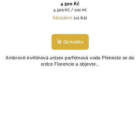
4 500 Kč
Měrná
4 500 Kč / 100 ml
cena:
Skladem
(>1 ks)
Průměrné
hodnocení
produktu
Do košíku
je
5,0
Ambrově-květinová unisex parfémová voda Přeneste se do
z
srdce Florencie a objevte...
5
hvězdiček.