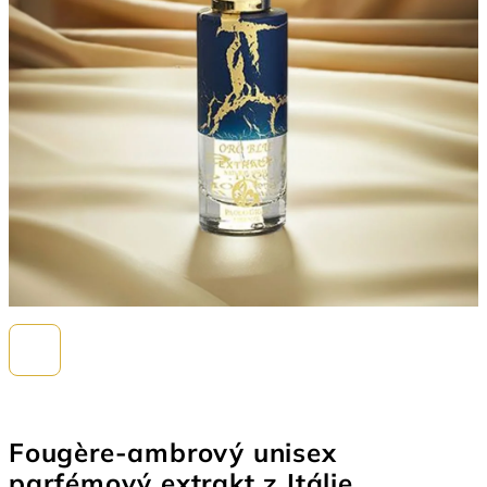
Fougère-ambrový unisex
parfémový extrakt z Itálie