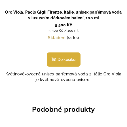
Oro Viola, Paolo Gigli Firenze, Itálie, unisex parfémová voda
v luxusním dárkovém balení, 100 ml
5 500 Kč
Měrná
5 500 Kč / 100 ml
cena:
Skladem
(>1 ks)
Do košíku
Květinově-ovocná unisex parfémová voda z Itálie Oro Viola
je květinově-ovocná unisex...
Podobné produkty