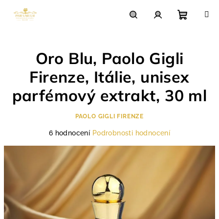
Přejít
na
obsah
Nákupn
Hledat
Přihlášení
Oro Blu, Paolo Gigli
košík
Firenze, Itálie, unisex
parfémový extrakt, 30 ml
PAOLO GIGLI FIRENZE
Průměrné
6 hodnocení
Podrobnosti hodnocení
hodnocení
produktu
je
4,8
z
5
hvězdiček.