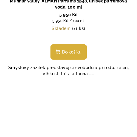
Munnar Valley, ALMAH Parfums 1948, unisex parfémová
voda, 100 ml
5 950 Kč
Měrná
5 950 Kč / 100 ml
cena:
Skladem
(>1 ks)
Do košíku
Smyslový zážitek představující svobodu a přírodu: zeleň,
vlhkost, flóra a fauna......