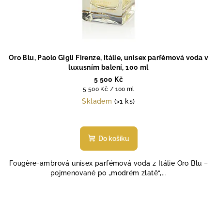
Oro Blu, Paolo Gigli Firenze, Itálie, unisex parfémová voda v
luxusním balení, 100 ml
5 500 Kč
Měrná
5 500 Kč / 100 ml
cena:
Skladem
(>1 ks)
Do košíku
Fougère-ambrová unisex parfémová voda z Itálie Oro Blu –
pojmenované po „modrém zlatě“,...