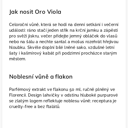
Jak nosit Oro Viola
Celoroční vůně, která se hodí na denní setkání i večerní
události: ráno stačí jeden střik na krční jamku a zápěstí
pro svěží jiskru, večer přidejte jemný obláček do vlasů
nebo na šálu a nechte santal a mošus rozehrát hřejivou
hloubku. Skvěle doplní bílé lněné sako, vzdušné letní
šaty i kašmírový kabát při podzimní procházce starým
městem.
Noblesní vůně a flakon
Parfémový extrakt ve flakonu 50 ml, ručně plněný ve
Florencii. Design lahvičky v odstínu hluboké purpurové
se zlatým logem reflektuje noblesu vůně; receptura je
cruelty-free a bez ftalátů.