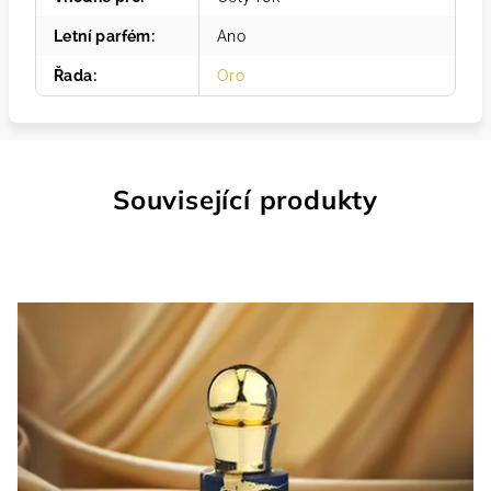
Letní parfém
:
Ano
Řada
:
Oro
Související produkty