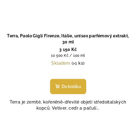
Terra, Paolo Gigli Firenze, Itálie, unisex parfémový extrakt,
30 ml
3 150 Kč
Měrná
10 500 Kč / 100 ml
cena:
Skladem
(>1 ks)
Průměrné
hodnocení
produktu
Do košíku
je
5,0
Terra je zemité, kořeněně‑dřevité objetí středoitalských
z
kopců. Vetiver, cedr a pačuli...
5
hvězdiček.