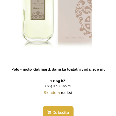
Pele - mele, Galimard, dámská toaletní voda, 100 ml
1 665 Kč
Měrná
1 665 Kč / 100 ml
cena:
Skladem
(>1 ks)
Do košíku