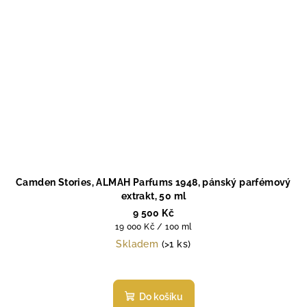
Camden Stories, ALMAH Parfums 1948, pánský parfémový
extrakt, 50 ml
9 500 Kč
Měrná
19 000 Kč / 100 ml
cena:
Skladem
(>1 ks)
Do košíku