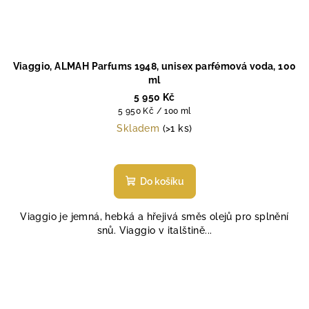
Viaggio, ALMAH Parfums 1948, unisex parfémová voda, 100
ml
5 950 Kč
Měrná
5 950 Kč / 100 ml
cena:
Skladem
(>1 ks)
Do košíku
Viaggio je jemná, hebká a hřejivá směs olejů pro splnění
snů. Viaggio v italštině...