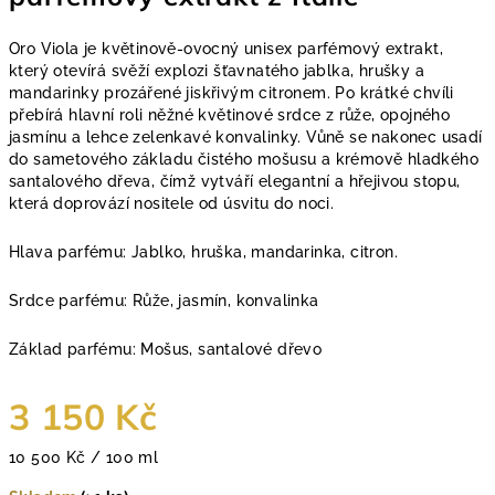
Oro Viola je květinově-ovocný unisex parfémový extrakt,
který otevírá svěží explozi šťavnatého jablka, hrušky a
mandarinky prozářené jiskřivým citronem. Po krátké chvíli
přebírá hlavní roli něžné květinové srdce z růže, opojného
jasmínu a lehce zelenkavé konvalinky. Vůně se nakonec usadí
do sametového základu čistého mošusu a krémově hladkého
santalového dřeva, čímž vytváří elegantní a hřejivou stopu,
která doprovází nositele od úsvitu do noci.
Hlava parfému: Jablko, hruška, mandarinka, citron.
Srdce parfému: Růže, jasmín, konvalinka
Základ parfému: Mošus, santalové dřevo
3 150 Kč
Měrná
10 500 Kč / 100 ml
cena: