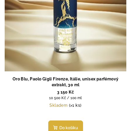
Oro Blu, Paolo Gigli Firenze, Itálie, unisex parfémový
extrakt, 30 ml
3 150 Kč
Měrná
10 500 Kč / 100 ml
cena:
Skladem
(>1 ks)
Průměrné
hodnocení
produktu
Do košíku