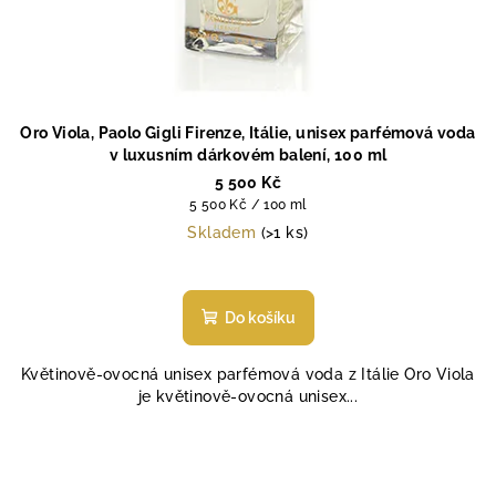
Oro Viola, Paolo Gigli Firenze, Itálie, unisex parfémová voda
v luxusním dárkovém balení, 100 ml
5 500 Kč
Měrná
5 500 Kč / 100 ml
cena:
Skladem
(>1 ks)
Do košíku
Květinově-ovocná unisex parfémová voda z Itálie Oro Viola
je květinově-ovocná unisex...