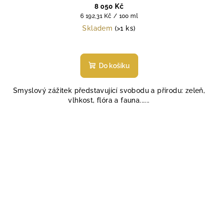
8 050 Kč
Měrná
6 192,31 Kč / 100 ml
cena:
Skladem
(>1 ks)
Do košíku
Smyslový zážitek představující svobodu a přírodu: zeleň,
vlhkost, flóra a fauna......