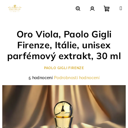
Přejít
na
obsah
Nákupn
Hledat
Přihlášení
Oro Viola, Paolo Gigli
košík
Firenze, Itálie, unisex
parfémový extrakt, 30 ml
PAOLO GIGLI FIRENZE
Průměrné
5 hodnocení
Podrobnosti hodnocení
hodnocení
produktu
je
4,8
z
5
hvězdiček.