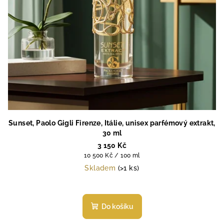
Sunset, Paolo Gigli Firenze, Itálie, unisex parfémový extrakt,
30 ml
3 150 Kč
Měrná
10 500 Kč / 100 ml
cena:
Skladem
(>1 ks)
Průměrné
hodnocení
produktu
Do košíku
je