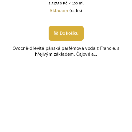
Měrná
2 317,50 Kč / 100 ml
cena:
Skladem
(>1 ks)
Do košíku
Ovocně-dřevitá pánská parfémová voda z Francie, s
hřejivým základem. Čajové a...