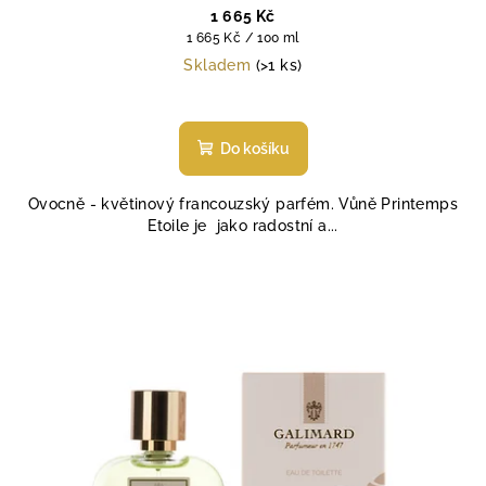
1 665 Kč
Měrná
1 665 Kč / 100 ml
cena:
Skladem
(>1 ks)
Průměrné
hodnocení
produktu
Do košíku
je
5,0
Ovocně - květinový francouzský parfém. Vůně Printemps
z
Etoile je jako radostní a...
5
hvězdiček.