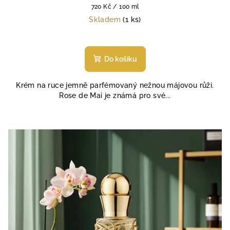
Měrná
720 Kč / 100 ml
cena:
Skladem
(1 ks)
Do košíku
Krém na ruce jemně parfémovaný nežnou májovou růži.
Rose de Mai je známá pro své...