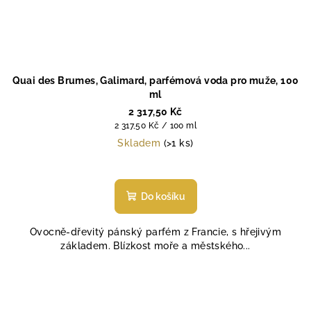
Quai des Brumes, Galimard, parfémová voda pro muže, 100
ml
2 317,50 Kč
Měrná
2 317,50 Kč / 100 ml
cena:
Skladem
(>1 ks)
Do košíku
Ovocně-dřevitý pánský parfém z Francie, s hřejivým
základem. Blízkost moře a městského...