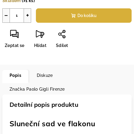
Skladem
(>1 ks)
−
+
Do košíku
Zeptat se
Hlídat
Sdílet
Popis
Diskuze
Značka
Paolo Gigli Firenze
Detailní popis produktu
Sluneční sad ve flakonu