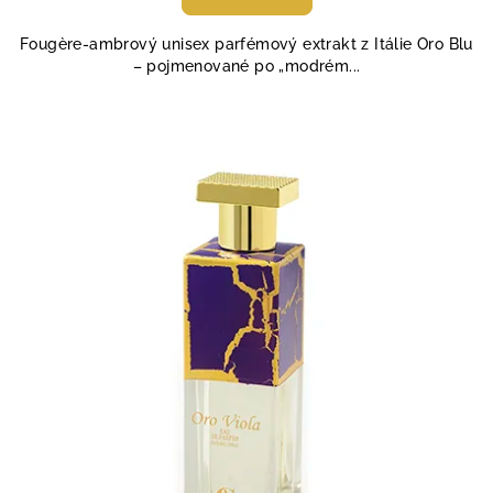
je
4,8
Fougère-ambrový unisex parfémový extrakt z Itálie Oro Blu
z
– pojmenované po „modrém...
5
hvězdiček.