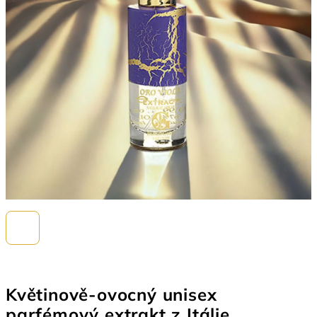
Květinově-ovocný unisex
parfémový extrakt z Itálie