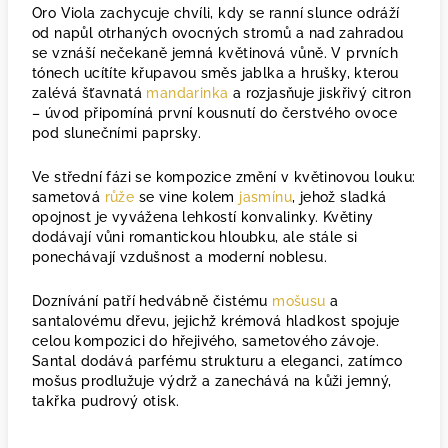
Oro Viola zachycuje chvíli, kdy se ranní slunce odráží
od napůl otrhaných ovocných stromů a nad zahradou
se vznáší nečekaně jemná květinová vůně. V prvních
tónech ucítíte křupavou směs jablka a hrušky, kterou
zalévá šťavnatá
mandarinka
a rozjasňuje jiskřivý citron
– úvod připomíná první kousnutí do čerstvého ovoce
pod slunečními paprsky.
Ve střední fázi se kompozice změní v květinovou louku:
sametová
růže
se vine kolem
jasmínu
, jehož sladká
opojnost je vyvážena lehkostí konvalinky. Květiny
dodávají vůni romantickou hloubku, ale stále si
ponechávají vzdušnost a moderní noblesu.
Doznívání patří hedvábně čistému
mošusu
a
santalovému dřevu, jejichž krémová hladkost spojuje
celou kompozici do hřejivého, sametového závoje.
Santal dodává parfému strukturu a eleganci, zatímco
mošus prodlužuje výdrž a zanechává na kůži jemný,
takřka pudrový otisk.