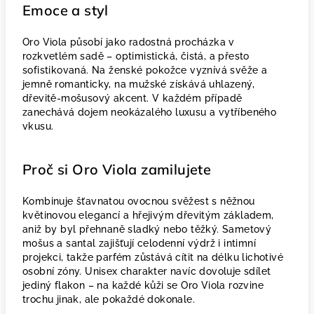
Emoce a styl
Oro Viola působí jako radostná procházka v
rozkvetlém sadě – optimistická, čistá, a přesto
sofistikovaná. Na ženské pokožce vyznívá svěže a
jemně romanticky, na mužské získává uhlazený,
dřevitě-mošusový akcent. V každém případě
zanechává dojem neokázalého luxusu a vytříbeného
vkusu.
Proč si Oro Viola zamilujete
Kombinuje šťavnatou ovocnou svěžest s něžnou
květinovou elegancí a hřejivým dřevitým základem,
aniž by byl přehnaně sladký nebo těžký. Sametový
mošus a santal zajišťují celodenní výdrž i intimní
projekci, takže parfém zůstává cítit na délku lichotivé
osobní zóny. Unisex charakter navíc dovoluje sdílet
jediný flakon – na každé kůži se Oro Viola rozvine
trochu jinak, ale pokaždé dokonale.