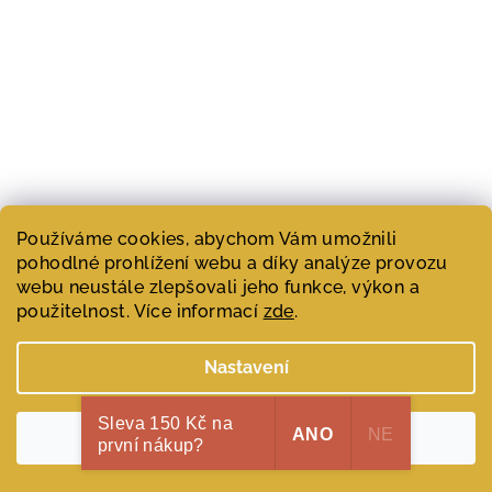
Používáme cookies, abychom Vám umožnili
pohodlné prohlížení webu a díky analýze provozu
Dárkový set Mr.Keops, ALMAH Parfums 1948, unisex
webu neustále zlepšovali jeho funkce, výkon a
parfémová voda, 100 ml+30 ml
použitelnost. Více informací
zde
.
8 050 Kč
Měrná
6 192,31 Kč / 100 ml
cena:
Nastavení
Skladem
(>1 ks)
Sleva 150 Kč na
ANO
NE
Souhlasím
první nákup?
Do košíku