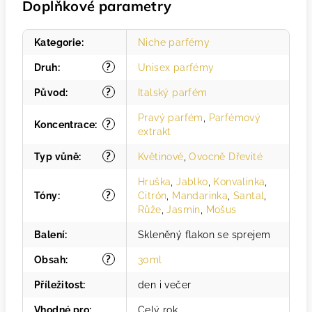
Doplňkové parametry
Kategorie
:
Niche parfémy
?
Druh
:
Unisex parfémy
?
Původ
:
Italský parfém
Pravý parfém
,
Parfémový
?
Koncentrace
:
extrakt
?
Typ vůně
:
Květinové
,
Ovocně Dřevité
Hruška
,
Jablko
,
Konvalinka
,
?
Tóny
:
Citrón
,
Mandarinka
,
Santal
,
Růže
,
Jasmín
,
Mošus
Balení
:
Skleněný flakon se sprejem
?
Obsah
:
30ml
Příležitost
:
den i večer
Vhodné pro
:
Celý rok