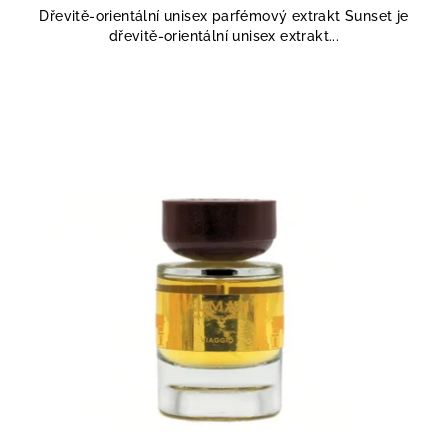
5,0
Dřevitě-orientální unisex parfémový extrakt Sunset je
z
dřevitě-orientální unisex extrakt...
5
hvězdiček.