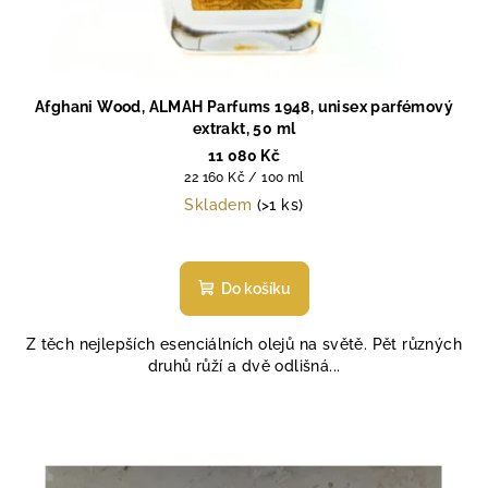
Afghani Wood, ALMAH Parfums 1948, unisex parfémový
extrakt, 50 ml
11 080 Kč
Měrná
22 160 Kč / 100 ml
cena:
Skladem
(>1 ks)
Do košíku
Z těch nejlepších esenciálních olejů na světě. Pět různých
druhů růží a dvě odlišná...