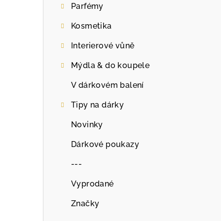
Parfémy
r
Kosmetika
a
Interierové vůně
n
Mýdla & do koupele
n
í
V dárkovém balení
p
Tipy na dárky
a
Novinky
n
Dárkové poukazy
e
---
l
Vyprodané
Značky