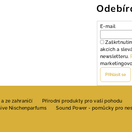
Odebír
E-mail
Zaškrtnutím
akcích a slev
newsletteru.
marketingovo
Přihlásit se
a ze zahraničí
Přírodní produkty pro vaši pohodu
sive Nischenparfums
Sound Power - pomůcky pro nesl