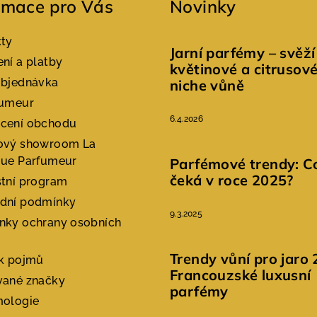
rmace pro Vás
Novinky
kty
Jarní parfémy – svěží
ní a platby
květinové a citrusov
objednávka
niche vůně
fumeur
6.4.2026
cení obchodu
ový showroom La
que Parfumeur
Parfémové trendy: C
čeká v roce 2025?
tní program
dní podmínky
9.3.2025
nky ochrany osobních
Trendy vůní pro jaro 
ík pojmů
Francouzské luxusní
vané značky
parfémy
mologie