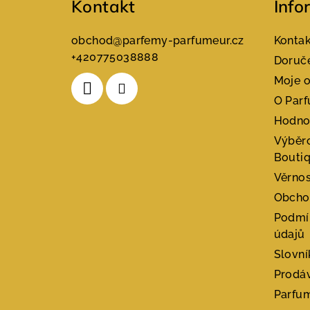
t
Kontakt
Info
í
obchod
@
parfemy-parfumeur.cz
Konta
+420775038888
Doruče
Moje 
O Par
Hodno
Výběr
Bouti
Věrnos
Obcho
Podmí
údajů
Slovn
Prodá
Parfu