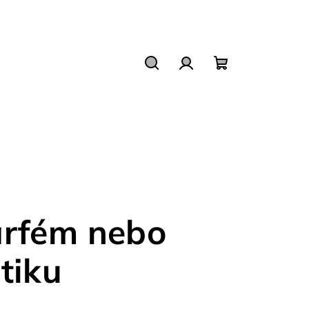
Hledat
Přihlášení
Nákupní
košík
arfém nebo
tiku