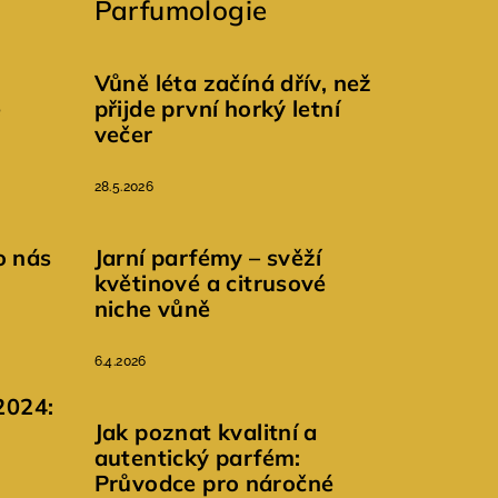
Parfumologie
Vůně léta začíná dřív, než
é
přijde první horký letní
večer
28.5.2026
o nás
Jarní parfémy – svěží
květinové a citrusové
niche vůně
6.4.2026
2024:
Jak poznat kvalitní a
autentický parfém:
Průvodce pro náročné