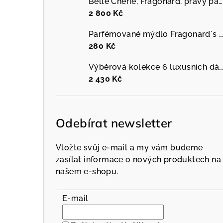
Belle Chérie, Fragonard, pravý parfém, 60 ml
2 800 Kč
Parfémované mýdlo Fragonard´s garden, 150 g, různé druhy
280 Kč
Výběrová kolekce 6 luxusních dámských mini parfémů, Galimard, dámský parfém, 6 x 
2 430 Kč
Odebírat newsletter
Vložte svůj e-mail a my vám budeme
zasílat informace o nových produktech na
našem e-shopu.
E-mail