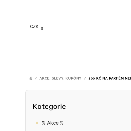
Přejít
na
obsah
CZK
/
AKCE, SLEVY, KUPÓNY
/
100 KČ NA PARFÉM N
DOMŮ
P
o
Kategorie
Přeskočit
kategorie
s
% Akce %
t