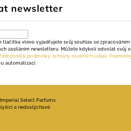
at newsletter
 tlačítka vlevo vyjadřujete svůj souhlas se zpracováním
ách zasíláním newsletteru. Můžete kdykoli odvolat svůj 
Podrobnější podmínky ochrany osobních údajů.
Podmínky
u automatizaci.
Imperial Select Parfums
yšící a nedoslýchavé