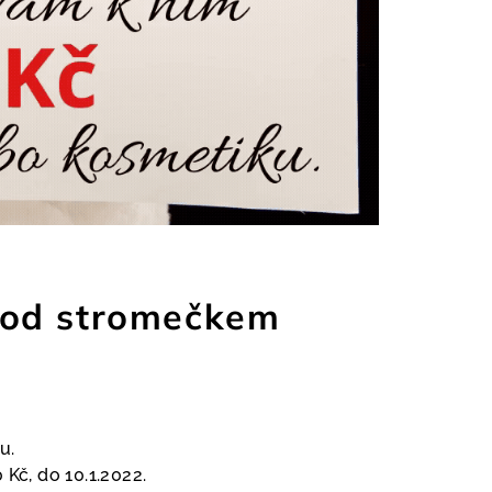
 pod stromečkem
u.
Kč, do 10.1.2022.