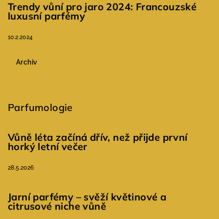
Trendy vůní pro jaro 2024: Francouzské
luxusní parfémy
10.2.2024
Archiv
Parfumologie
Vůně léta začíná dřív, než přijde první
horký letní večer
28.5.2026
Jarní parfémy – svěží květinové a
citrusové niche vůně