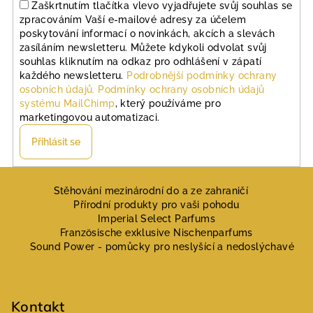
Zaškrtnutím tlačítka vlevo vyjadřujete svůj souhlas se
zpracováním Vaší e-mailové adresy za účelem
poskytování informací o novinkách, akcích a slevách
zasíláním newsletteru. Můžete kdykoli odvolat svůj
souhlas kliknutím na odkaz pro odhlášení v zápatí
každého newsletteru.
Podrobnější podmínky ochrany
osobních údajů.
Podmínky ochrany osobních údajů
systému MailChimp
, který používáme pro
marketingovou automatizaci.
Přihlásit se
Z
á
Stěhování mezinárodní do a ze zahraničí
Přírodní produkty pro vaši pohodu
p
Imperial Select Parfums
a
Französische exklusive Nischenparfums
Sound Power - pomůcky pro neslyšící a nedoslýchavé
t
í
Kontakt