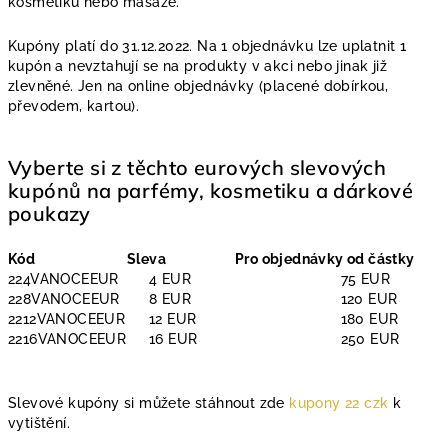
kosmetiku nebo masáže.
Kupóny platí do 31.12.2022. Na 1 objednávku lze uplatnit 1
kupón a nevztahují se na produkty v akci nebo jinak již
zlevněné. Jen na online objednávky (placené dobírkou,
převodem, kartou).
Vyberte si z těchto eurových slevových
kupónů na parfémy, kosmetiku a dárkové
poukazy
Kód
Sleva
Pro objednávky od částky
224VANOCEEUR
4 EUR
75 EUR
228VANOCEEUR
8 EUR
120 EUR
2212VANOCEEUR
12 EUR
180 EUR
2216VANOCEEUR
16 EUR
250 EUR
Slevové kupóny si můžete stáhnout zde
kupony 22 czk
k
vytištění.