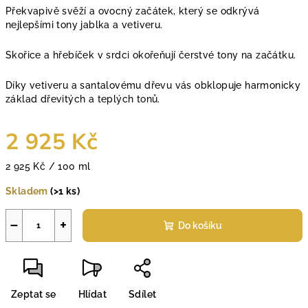
Překvapivě svěží a ovocný začátek, který se odkrývá
nejlepšími tony jablka a vetiveru.
Skořice a hřebíček v srdci okořeňují čerstvé tony na začátku.
Díky vetiveru a santalovému dřevu vás obklopuje harmonicky
základ dřevitých a teplých tonů.
2 925 Kč
Měrná
2 925 Kč / 100 ml
cena:
Skladem
(>1 ks)
−
+
Do košíku
Zeptat se
Hlídat
Sdílet