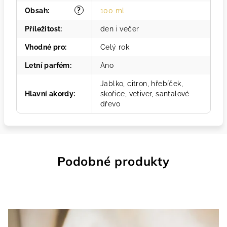
?
Obsah
:
100 ml
Příležitost
:
den i večer
Vhodné pro
:
Celý rok
Letní parfém
:
Ano
Jablko, citron, hřebíček,
Hlavní akordy
:
skořice, vetiver, santalové
dřevo
Podobné produkty