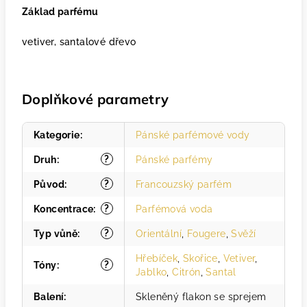
Základ parfému
vetiver, santalové dřevo
Doplňkové parametry
Kategorie
:
Pánské parfémové vody
?
Druh
:
Pánské parfémy
?
Původ
:
Francouzský parfém
?
Koncentrace
:
Parfémová voda
?
Typ vůně
:
Orientální
,
Fougere
,
Svěží
Hřebíček
,
Skořice
,
Vetiver
,
?
Tóny
:
Jablko
,
Citrón
,
Santal
Balení
:
Skleněný flakon se sprejem