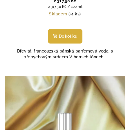
2 317,50 Kč
Měrná
2 317,50 Kč / 100 ml
cena:
Skladem
(>1 ks)
Průměrné
hodnocení
produktu
Do košíku
je
5,0
Dřevitá, francouzská pánská parfémová voda, s
z
přepychovým srdcem V horních tónech...
5
hvězdiček.