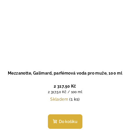
Mezzanotte, Galimard, parfémová voda pro muže, 100 ml
2 317,50 Kč
Měrná
2 317,50 Kč / 100 ml
cena:
Skladem
(1 ks)
Do košíku