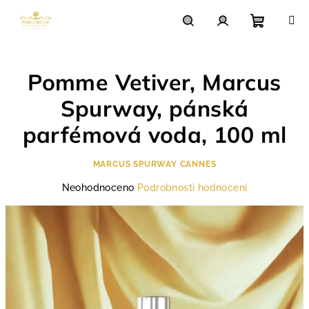
Přejít
na
obsah
Nákupn
Hledat
Přihlášení
Pomme Vetiver, Marcus
košík
Spurway, pánská
parfémová voda, 100 ml
MARCUS SPURWAY CANNES
Průměrné
Neohodnoceno
Podrobnosti hodnocení
hodnocení
produktu
je
0,0
z
5
hvězdiček.