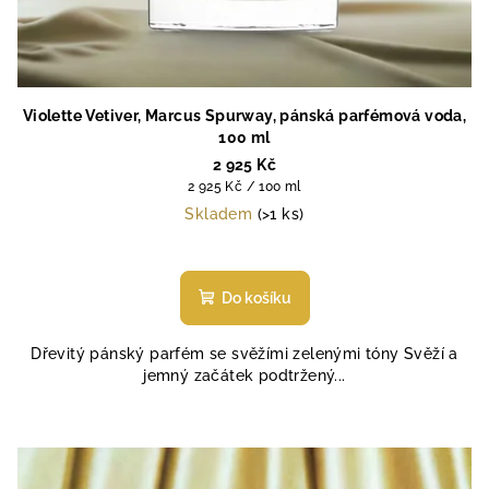
Violette Vetiver, Marcus Spurway, pánská parfémová voda,
100 ml
2 925 Kč
Měrná
2 925 Kč / 100 ml
cena:
Skladem
(>1 ks)
Do košíku
Dřevitý pánský parfém se svěžími zelenými tóny Svěží a
jemný začátek podtržený...