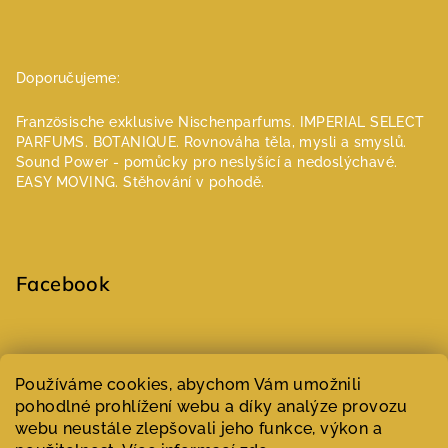
Doporučujeme:
Französische exklusive Nischenparfums.
IMPERIAL SELECT
PARFUMS.
BOTANIQUE. Rovnováha těla, mysli a smyslů.
Sound Power - pomůcky pro neslyšící a nedoslýchavé.
EASY MOVING. Stěhování v pohodě.
Facebook
Select Language
▼
Používáme cookies, abychom Vám umožnili
pohodlné prohlížení webu a díky analýze provozu
webu neustále zlepšovali jeho funkce, výkon a
Copyright 2026
Parfumeur | Niche parfémy
. Všechna práva