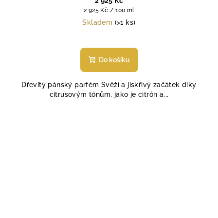
2 925 Kč
Měrná
2 925 Kč / 100 ml
cena:
Skladem
(>1 ks)
Do košíku
Dřevitý pánský parfém Svěží a jiskřivý začátek díky
citrusovým tónům, jako je citrón a...