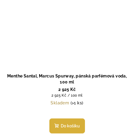
Menthe Santal, Marcus Spurway, pánská parfémová voda,
100 ml
2 925 Kč
Měrná
2 925 Kč / 100 ml
cena:
Skladem
(>1 ks)
Průměrné
hodnocení
produktu
Do košíku
je