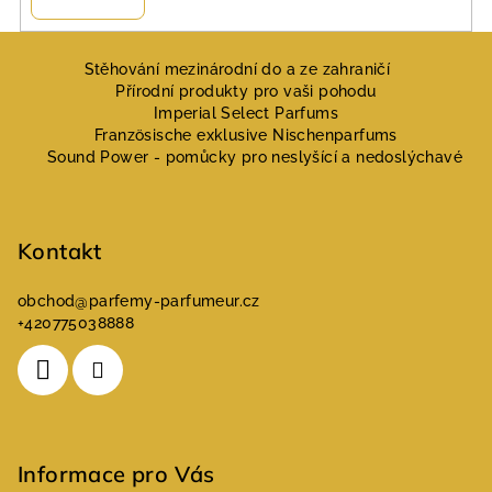
Z
á
Stěhování mezinárodní do a ze zahraničí
Přírodní produkty pro vaši pohodu
p
Imperial Select Parfums
a
Französische exklusive Nischenparfums
Sound Power - pomůcky pro neslyšící a nedoslýchavé
t
í
Kontakt
obchod
@
parfemy-parfumeur.cz
+420775038888
Informace pro Vás