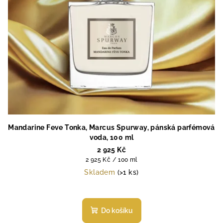
Mandarine Feve Tonka, Marcus Spurway, pánská parfémová
voda, 100 ml
2 925 Kč
Měrná
2 925 Kč / 100 ml
cena:
Skladem
(>1 ks)
Do košíku