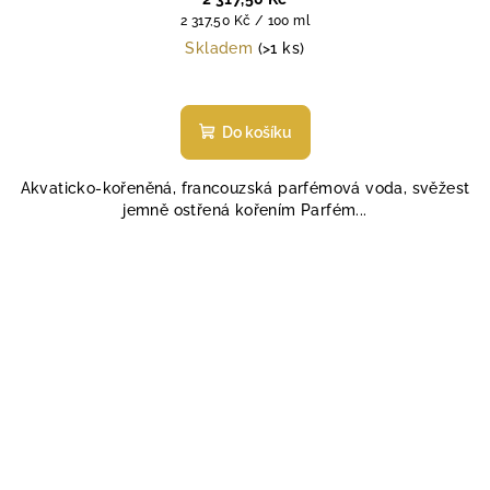
Měrná
2 317,50 Kč / 100 ml
cena:
Skladem
(>1 ks)
Do košíku
Akvaticko-kořeněná, francouzská parfémová voda, svěžest
jemně ostřená kořením Parfém...