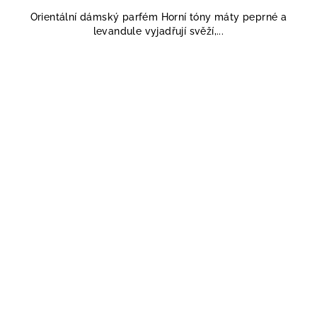
5,0
Orientální dámský parfém Horní tóny máty peprné a
z
levandule vyjadřují svěží,...
5
hvězdiček.