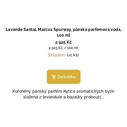
Lavande Santal, Marcus Spurway, pánská parfémová voda,
100 ml
2 925 Kč
Měrná
2 925 Kč / 100 ml
cena:
Skladem
(>1 ks)
Průměrné
hodnocení
produktu
Do košíku
je
5,0
Kořeněný pánský parfém Kytice aromatických bylin
z
složená z levandule a bazalky probouzí...
5
hvězdiček.