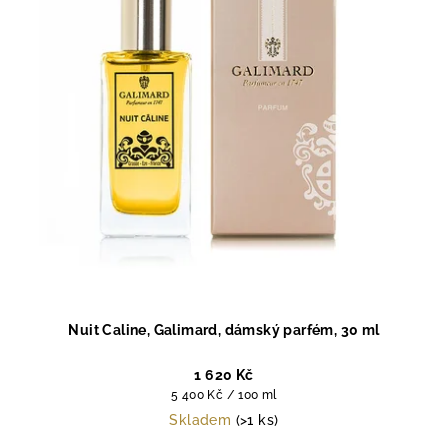
Nuit Caline, Galimard, dámský parfém, 30 ml
1 620 Kč
Měrná
5 400 Kč / 100 ml
cena:
Skladem
(>1 ks)