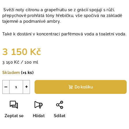
Svěží noty citronu a grapefruitu se z grácií spojují s růži,
přepychově prohřátá tóny hřebíčku, vše spočívá na základě
tajemné a podmanivé ambry.
Také k dostání v koncentraci parfémová voda a toaletní voda.
3 150 Kč
Měrná
3 150 Kč / 100 ml
cena:
Skladem
(>1 ks)
−
+
Do košíku
Zeptat se
Hlídat
Sdílet