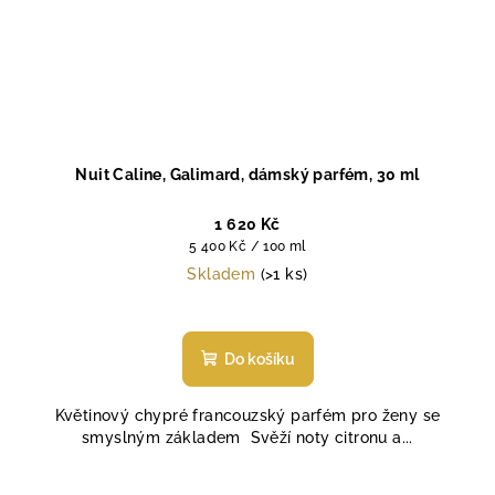
Nuit Caline, Galimard, dámský parfém, 30 ml
1 620 Kč
Měrná
5 400 Kč / 100 ml
cena:
Skladem
(>1 ks)
Průměrné
hodnocení
produktu
Do košíku
je
5,0
Květinový chypré francouzský parfém pro ženy se
z
smyslným základem Svěží noty citronu a...
5
hvězdiček.