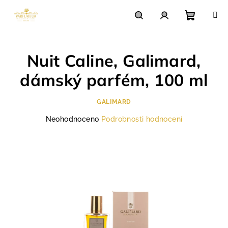
Přejít
na
obsah
Nákupn
Hledat
Přihlášení
Nuit Caline, Galimard,
košík
dámský parfém, 100 ml
GALIMARD
Průměrné
Neohodnoceno
Podrobnosti hodnocení
hodnocení
produktu
je
0,0
z
5
hvězdiček.