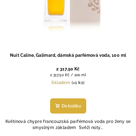
Nuit Caline, Galimard, dámská parfémová voda, 100 ml
2 317,50 Kč
Měrná
2 317,50 Kč / 100 ml
cena:
Skladem
(>1 ks)
Do košíku
Květinová chypre francouzská parfémová voda pro ženy se
smyslným základem Svěží noty...