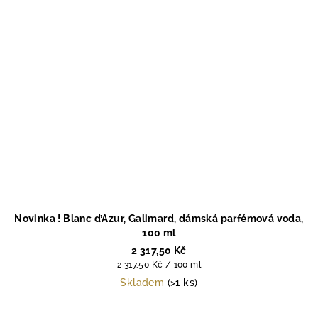
Novinka ! Blanc d’Azur, Galimard, dámská parfémová voda,
100 ml
2 317,50 Kč
Měrná
2 317,50 Kč / 100 ml
cena:
Skladem
(>1 ks)