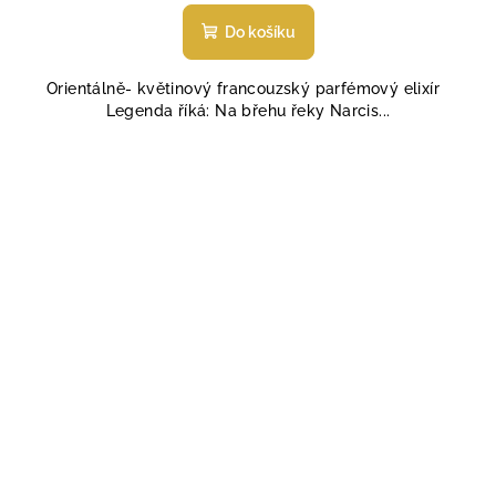
hodnocení
produktu
Do košíku
je
5,0
Orientálně- květinový francouzský parfémový elixír
z
Legenda říká: Na břehu řeky Narcis...
5
hvězdiček.