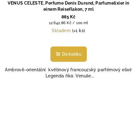
VENUS CELESTE, Perfume Denis Durand, Parfumelixier in
einem Reiseflakon, 7 ml
885 Kč
Měrná
12 642,86 Kč / 100 ml
cena:
Skladem
(>1 ks)
Do košíku
Ambrově-orientální květinový francouzský parfémový elixír
Legenda říká: Venuše...