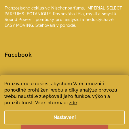
Französische exklusive Nischenparfums.
IMPERIAL SELECT
PARFUMS.
BOTANIQUE. Rovnováha těla, mysli a smyslů.
Sound Power - pomůcky pro neslyšící a nedoslýchavé.
EASY MOVING. Stěhování v pohodě.
Facebook
Select Language
▼
Používáme cookies, abychom Vám umožnili
pohodlné prohlížení webu a díky analýze provozu
webu neustále zlepšovali jeho funkce, výkon a
Copyright 2026
Parfumeur | Niche parfémy
. Všechna práva
vyhrazena.
Upravit nastavení cookies
použitelnost. Více informací
zde
.
Vytvořil Shoptet
Nastavení