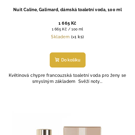
Nuit Caline, Galimard, dámská toaletní voda, 100 ml
1 665 Kč
Měrná
1 665 Kč / 100 ml
cena:
Skladem
(>1 ks)
Do košíku
Květinová chypre francouzská toaletní voda pro ženy se
smyslným základem Svěží noty...