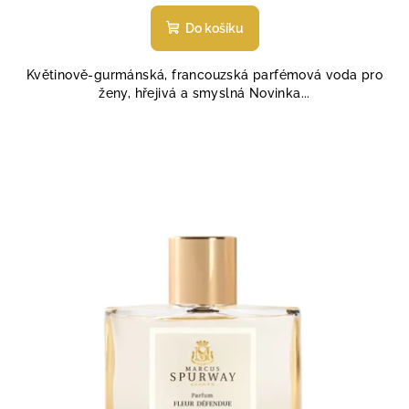
hodnocení
produktu
Do košíku
je
4,5
Květinově-gurmánská, francouzská parfémová voda pro
z
ženy, hřejivá a smyslná Novinka...
5
hvězdiček.