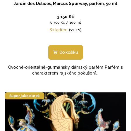
Jardin des Délices, Marcus Spurway, parfém, 50 ml
3 150 Kč
Měrná
6 300 Kč / 100 ml
cena:
Skladem
(>1 ks)
Průměrné
hodnocení
produktu
Do košíku
je
4,7
Ovocně-orientálně-gurmánský dámský parfém Parfém s
z
charakterem rajského pokušení...
5
hvězdiček.
Super jako dárek