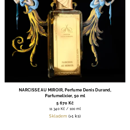
NARCISSE AU MIROIR, Perfume Denis Durand,
Parfumelixier, 50 ml
5 670 Kč
Měrná
11 340 Kč / 100 ml
cena:
Skladem
(>1 ks)
Průměrné