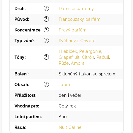
?
Druh
:
Dámské parfémy
?
Původ
:
Francouzský parfém
?
Koncentrace
:
Pravý parfém
?
Typ vůně
:
Květinové
,
Chypré
Hřebíček
,
Pelargónie
,
?
Tóny
:
Grapefruit
,
Citrón
,
Pačuli
,
Růže
,
Ambra
Balení
:
Skleněný flakon se sprejem
?
Obsah
:
100ml
Příležitost
:
den i večer
Vhodné pro
:
Celý rok
Letní parfém
:
Ano
Řada
:
Nuit Caline