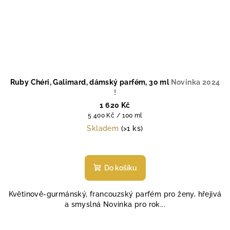
Ruby Chéri, Galimard, dámský parfém, 30 ml
Novinka 2024
!
1 620 Kč
Měrná
5 400 Kč / 100 ml
cena:
Skladem
(>1 ks)
Průměrné
hodnocení
produktu
Do košíku
je
4,5
Květinově-gurmánský, francouzský parfém pro ženy, hřejivá
z
a smyslná Novinka pro rok...
5
hvězdiček.