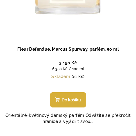
Fleur Defendue, Marcus Spurway, parfém, 50 ml
3 150 Kč
Měrná
6 300 Kč / 100 ml
cena:
Skladem
(>1 ks)
Průměrné
hodnocení
produktu
Do košíku
je
5,0
Orientálně-květinový dámský parfém Odvážíte se překročit
z
hranice a vyjádřit svou...
5
hvězdiček.