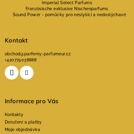
p
Imperial Select Parfums
a
Französische exklusive Nischenparfums
Sound Power - pomůcky pro neslyšící a nedoslýchavé
t
í
Kontakt
obchod
@
parfemy-parfumeur.cz
+420775038888
Informace pro Vás
Kontakty
Doručení a platby
Moje objednávka