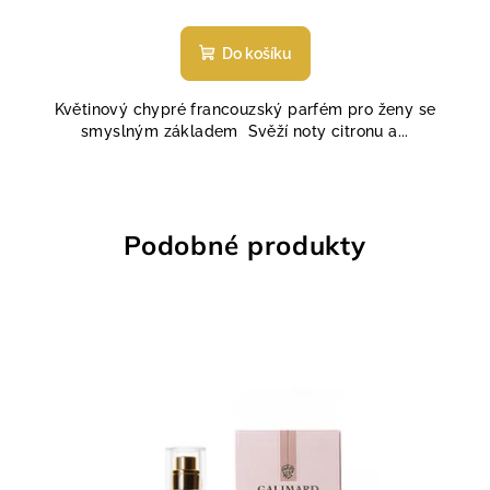
Průměrné
hodnocení
produktu
Do košíku
je
5,0
Květinový chypré francouzský parfém pro ženy se
z
smyslným základem Svěží noty citronu a...
5
hvězdiček.
Podobné produkty