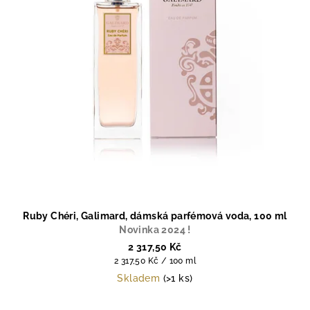
Ruby Chéri, Galimard, dámská parfémová voda, 100 ml
Novinka 2024 !
2 317,50 Kč
Měrná
2 317,50 Kč / 100 ml
cena:
Skladem
(>1 ks)
Průměrné