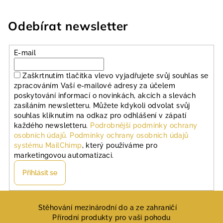
Odebírat newsletter
E-mail
Zaškrtnutím tlačítka vlevo vyjadřujete svůj souhlas se
zpracováním Vaší e-mailové adresy za účelem
poskytování informací o novinkách, akcích a slevách
zasíláním newsletteru. Můžete kdykoli odvolat svůj
souhlas kliknutím na odkaz pro odhlášení v zápatí
každého newsletteru.
Podrobnější podmínky ochrany
osobních údajů.
Podmínky ochrany osobních údajů
systému MailChimp
, který používáme pro
marketingovou automatizaci.
Přihlásit se
Z
á
Stěhování mezinárodní do a ze zahraničí
Přírodní produkty pro vaši pohodu