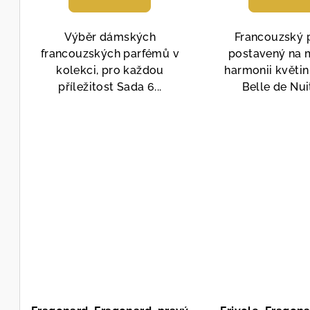
je
je
4,7
4,6
Výběr dámských
Francouzský 
z
z
francouzských parfémů v
postavený na 
5
5
kolekci, pro každou
harmonii květin
hvězdiček.
hvě
příležitost Sada 6...
Belle de Nuit