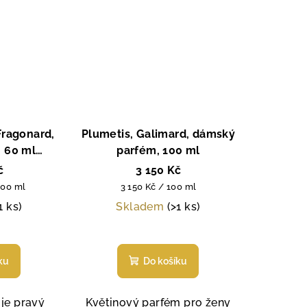
Fragonard,
Plumetis, Galimard, dámský
, 60 ml
parfém, 100 ml
rfém s
č
3 150 Kč
ožením!
Měrná
100 ml
3 150 Kč / 100 ml
cena:
1 ks)
Skladem
(>1 ks)
měrné
Průměrné
nocení
hodnocení
ku
Do košíku
duktu
produktu
je
5,0
 je pravý
Květinový parfém pro ženy