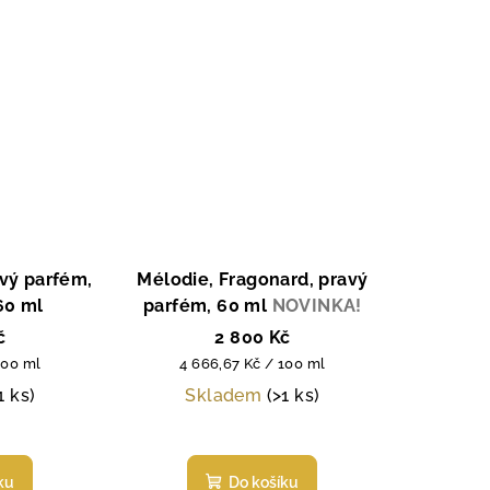
avý parfém,
Mélodie, Fragonard, pravý
60 ml
parfém, 60 ml
NOVINKA!
č
2 800 Kč
Měrná
100 ml
4 666,67 Kč / 100 ml
cena:
1 ks)
Skladem
(>1 ks)
měrné
Průměrné
nocení
hodnocení
ku
Do košíku
duktu
produktu