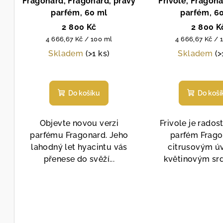
Fragonard, Fragonard, pravý
Frivole, Fragona
parfém, 60 ml
parfém, 6
2 800 Kč
2 800 K
Měrná
Měrná
4 666,67 Kč / 100 ml
4 666,67 Kč / 
cena:
cena:
Skladem
(>1 ks)
Skladem
(>
Prů
hod
Do košíku
Do koší
pro
je
4,8
Objevte novou verzi
Frivole je rados
z
parfému Fragonard. Jeho
parfém Frago
5
lahodný let hyacintu vás
citrusovým ú
hvě
přenese do svěží...
květinovým srd