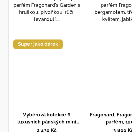
z
z
parfém Fragonard's Garden s
parfém Frago
5
5
hruškou, pivoňkou, růží,
bergamotem, t
hvězdiček.
hvě
levandulí,...
květem, jablk
Super jako dárek
Výběrová kolekce 6
Fragonard, Frago
luxusních pánských mini
parfém, 12
parfémů, Galimard, pánský
2 430 Kč
3 800 K