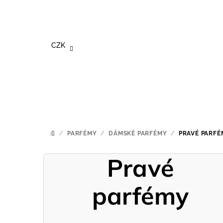
Přejít
na
obsah
CZK
/
PARFÉMY
/
DÁMSKÉ PARFÉMY
/
PRAVÉ PARFÉ
DOMŮ
Pravé
parfémy