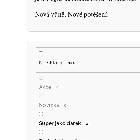
Nová vůně. Nové potěšení.
P
o
Na skladě
121
s
t
Akce
0
r
a
Novinka
0
n
Super jako dárek
2
n