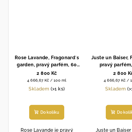
Rose Lavande, Fragonard´s
Juste un Baiser, 
garden, pravý parfém, 60
pravý parfém
ml
Oblíbený pa
2 800 Kč
2 800 K
vylepšeným sl
Měrná
Měrná
4 666,67 Kč / 100 ml
4 666,67 Kč / 
cena:
cena:
Skladem
(>1 ks)
Skladem
(>
Průměrné
Prů
hodnocení
hod
Do košíku
Do koší
produktu
pro
je
je
5,0
4,7
Rose Lavande je pravý
Juste un Baiser