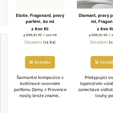
o
r
d
Etoile, Fragonard, pravý
Diamant, pravý 
o
u
parfém, 60 ml
ml, Fragon
d
k
2 800 Kč
2 800 K
Měrná
Měrná
u
4 666,67 Kč / 100 ml
4 666,67 Kč / 
t
cena:
cena:
Skladem
(>1 ks)
Skladem
(>
k
ů
Průměrné
Prů
t
hodnocení
hod
Do košíku
Do koší
produktu
pro
ů
je
je
4,6
4,6
Šarmantní kompozice v
Překypující o
z
z
květinově-ovocném
tajemstvím vůn
5
5
parfému Dámy z Provence
zanechává vidite
hvězdiček.
hvě
nosily brože známé...
touhy po.