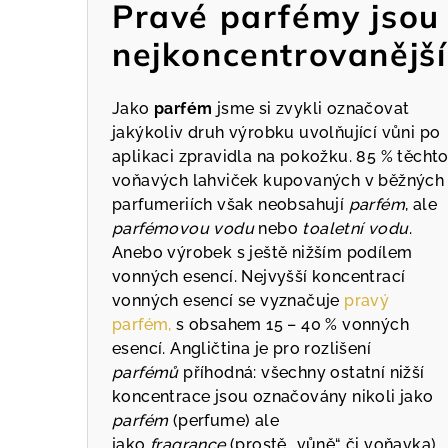
Pravé parfémy jsou
nejkoncentrovanější
Jako
parfém
jsme si zvykli označovat
jakýkoliv druh výrobku uvolňující vůni po
aplikaci zpravidla na pokožku. 85 % těcht
voňavých lahviček kupovaných v běžných
parfumeriích však neobsahují
parfém
, ale
parfémovou vodu
nebo
toaletní vodu
.
Anebo výrobek s ještě nižším podílem
vonných esencí. Nejvyšší koncentrací
vonných esencí se vyznačuje
pravý
parfém,
s obsahem 15 – 40 % vonných
esencí. Angličtina je pro rozlišení
parfémů
příhodná: všechny ostatní nižší
koncentrace jsou označovány nikoli jako
parfém
(perfume) ale
jako
fragrance
(prostě „vůně“ či voňavka).