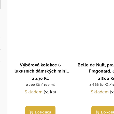
Výběrová kolekce 6
Belle de Nuit, pr
luxusních dámských mini
Fragonard, 
parfémů, Galimard, dámský
2 430 Kč
2 800 K
parfém, 6 x 15 ml
Měrná
Měrná
2 700 Kč / 100 ml
4 666,67 Kč / 
cena:
cena:
Skladem
(>1 ks)
Skladem
(>
Průměrné
Prů
hodnocení
hod
Do košíku
Do koší
produktu
pro