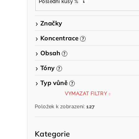
í
Poslední kusy %
1
p
Značky
a
n
Koncentrace
?
e
Obsah
?
l
Tóny
?
Typ vůně
?
VYMAZAT FILTRY
Položek k zobrazení:
127
Přeskočit
kategorie
Kategorie