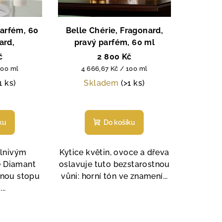
parfém, 60
Belle Chérie, Fragonard,
ard,
pravý parfém, 60 ml
č
2 800 Kč
Měrná
100 ml
4 666,67 Kč / 100 ml
cena:
1 ks)
Skladem
(>1 ks)
měrné
Průměrné
nocení
hodnocení
ku
Do košíku
duktu
produktu
je
4,7
slnivým
Kytice květin, ovoce a dřeva
z
ě Diamant
oslavuje tuto bezstarostnou
5
lnou stopu
vůni: horní tón ve znamení...
zdiček.
hvězdiček.
..