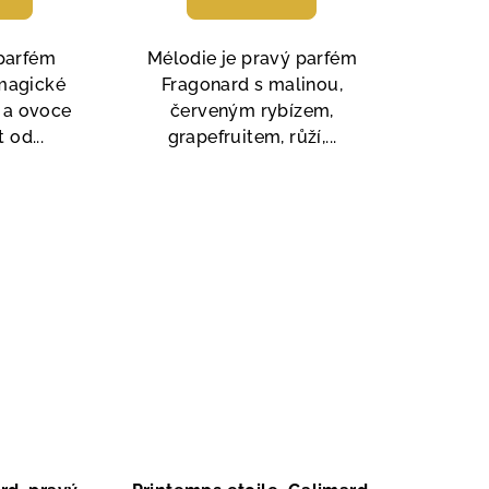
je
4,6
parfém
Mélodie je pravý parfém
z
magické
Fragonard s malinou,
5
 a ovoce
červeným rybízem,
zdiček.
hvězdiček.
 od...
grapefruitem, růží,...