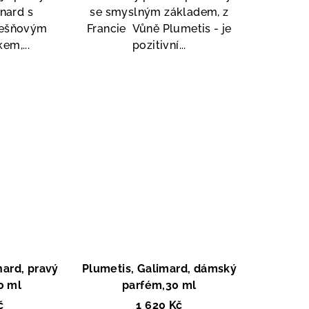
z
nard s
se smyslným základem, z
5
řešňovým
Francie Vůně Plumetis - je
zdiček.
hvězdiček.
em,...
pozitivní...
nard, pravý
Plumetis, Galimard, dámský
0 ml
parfém,30 ml
č
1 620 Kč