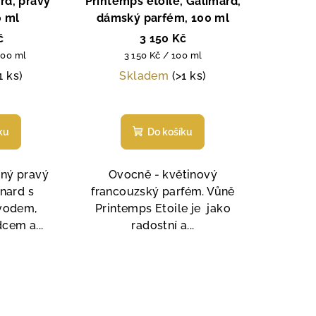
rd, pravý
Printemps etoile, Galimard,
0 ml
dámský parfém, 100 ml
č
3 150 Kč
Měrná
100 ml
3 150 Kč / 100 ml
cena:
1 ks)
Skladem
(>1 ks)
měrné
Průměrné
nocení
hodnocení
ku
Do košíku
duktu
produktu
je
5,0
tný pravý
Ovocně - květinový
z
nard s
francouzský parfém. Vůně
5
vodem,
Printemps Etoile je jako
zdiček.
hvězdiček.
cem a...
radostní a...