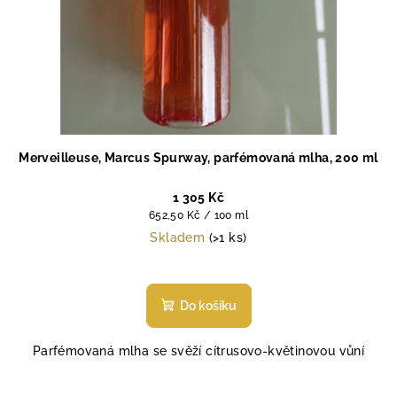
Merveilleuse, Marcus Spurway, parfémovaná mlha, 200 ml
1 305 Kč
Měrná
652,50 Kč / 100 ml
cena:
Skladem
(>1 ks)
Průměrné
hodnocení
produktu
Do košíku
je
5,0
Parfémovaná mlha se svěží cítrusovo-květinovou vůní
z
5
hvězdiček.