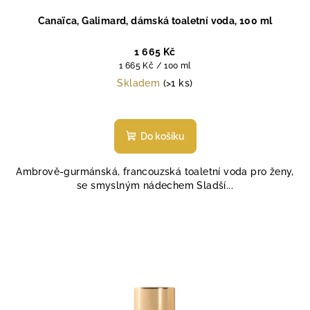
Canaïca, Galimard, dámská toaletní voda, 100 ml
1 665 Kč
Měrná
1 665 Kč / 100 ml
cena:
Skladem
(>1 ks)
Do košíku
Ambrově-gurmánská, francouzská toaletní voda pro ženy,
se smyslným nádechem Sladší...