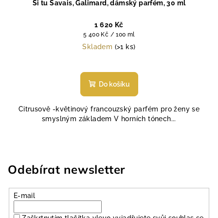
Si tu Savais, Galimard, dámský parfém, 30 ml
1 620 Kč
Měrná
5 400 Kč / 100 ml
cena:
Skladem
(>1 ks)
Průměrné
hodnocení
produktu
Do košíku
je
5,0
Citrusově -květinový francouzský parfém pro ženy se
z
smyslným základem V horních tónech...
5
hvězdiček.
Odebírat newsletter
E-mail
Zaškrtnutím tlačítka vlevo vyjadřujete svůj souhlas se