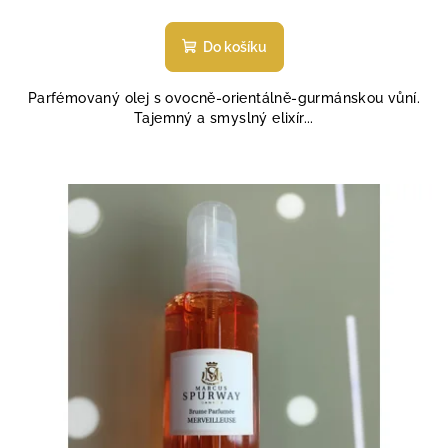
Průměrné
hodnocení
produktu
Do košíku
je
5,0
Parfémovaný olej s ovocně-orientálně-gurmánskou vůní.
z
Tajemný a smyslný elixír...
5
hvězdiček.