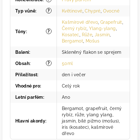
?
Typ vůně
:
Květinové
,
Chypré
,
Ovocné
Kašmírové dřevo
,
Grapefruit
,
Černý rybíz
,
Ylang-ylang
,
?
Tóny
:
Kosatec
,
Růže
,
Jasmín
,
Bergamot
,
Mošus
Balení
:
Skleněný flakon se sprejem
?
Obsah
:
50ml
Příležitost
:
den i večer
Vhodné pro
:
Celý rok
Letní parfém
:
Ano
Bergamot, grapefruit, černý
rybíz, růže, ylang ylang,
Hlavní akordy
:
jasmín, bílé pižmo (mošus),
iris (kosatec), kašmírové
dřevo