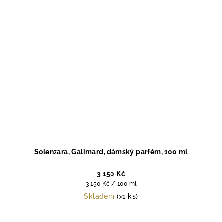
Solenzara, Galimard, dámský parfém, 100 ml
3 150 Kč
Měrná
3 150 Kč / 100 ml
cena:
Skladem
(>1 ks)
Průměrné