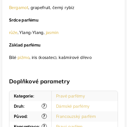
Bergamot
, grapefruit, černý rybíz
Srdce parfému
růže
, Ylang-Ylang,
jasmín
Základ parfému
Bílé
pižmo
, iris (kosatec), kašmírové dřevo
Doplňkové parametry
Kategorie
:
Pravé parfémy
?
Druh
:
Dámské parfémy
?
Původ
:
Francouzský parfém
?
Koncentrace
:
Pravý parfém