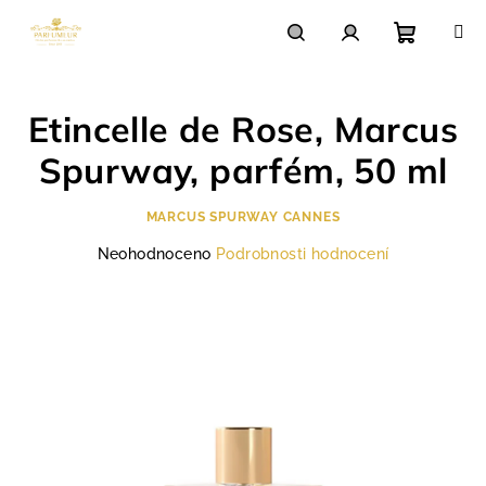
Přejít
na
obsah
Nákupn
Hledat
Přihlášení
Etincelle de Rose, Marcus
košík
Spurway, parfém, 50 ml
MARCUS SPURWAY CANNES
Průměrné
Neohodnoceno
Podrobnosti hodnocení
hodnocení
produktu
je
0,0
z
5
hvězdiček.