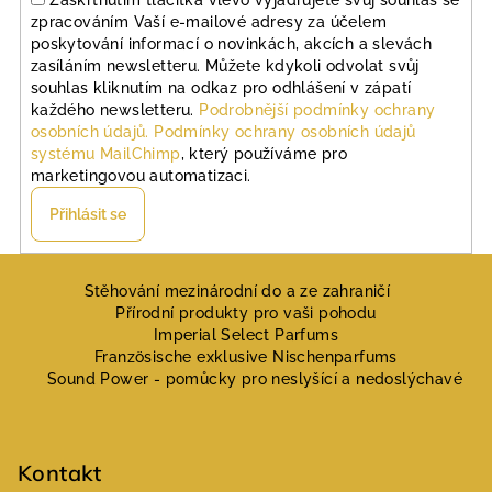
zpracováním Vaší e-mailové adresy za účelem
poskytování informací o novinkách, akcích a slevách
zasíláním newsletteru. Můžete kdykoli odvolat svůj
souhlas kliknutím na odkaz pro odhlášení v zápatí
každého newsletteru.
Podrobnější podmínky ochrany
osobních údajů.
Podmínky ochrany osobních údajů
systému MailChimp
, který používáme pro
marketingovou automatizaci.
Přihlásit se
Z
á
Stěhování mezinárodní do a ze zahraničí
Přírodní produkty pro vaši pohodu
p
Imperial Select Parfums
a
Französische exklusive Nischenparfums
Sound Power - pomůcky pro neslyšící a nedoslýchavé
t
í
Kontakt