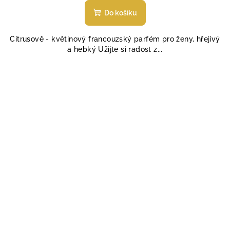
hodnocení
produktu
Do košíku
je
5,0
Citrusově - květinový francouzský parfém pro ženy, hřejivý
z
a hebký Užijte si radost z...
5
hvězdiček.