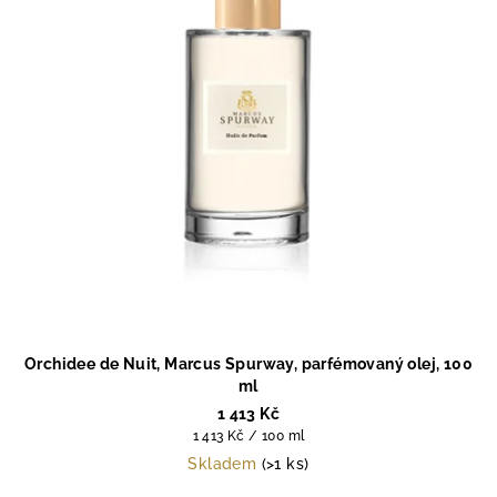
Orchidee de Nuit, Marcus Spurway, parfémovaný olej, 100
ml
1 413 Kč
Měrná
1 413 Kč / 100 ml
cena:
Skladem
(>1 ks)