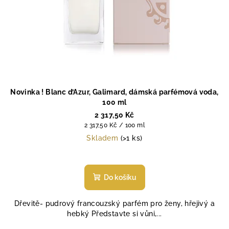
Novinka ! Blanc d’Azur, Galimard, dámská parfémová voda,
100 ml
2 317,50 Kč
Měrná
2 317,50 Kč / 100 ml
cena:
Skladem
(>1 ks)
Do košíku
Dřevitě- pudrový francouzský parfém pro ženy, hřejivý a
hebký Představte si vůni,...