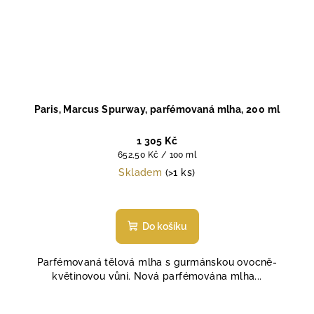
Paris, Marcus Spurway, parfémovaná mlha, 200 ml
1 305 Kč
Měrná
652,50 Kč / 100 ml
cena:
Skladem
(>1 ks)
Průměrné
hodnocení
produktu
Do košíku
je
4,3
Parfémovaná tělová mlha s gurmánskou ovocně-
z
květinovou vůni. Nová parfémována mlha...
5
hvězdiček.