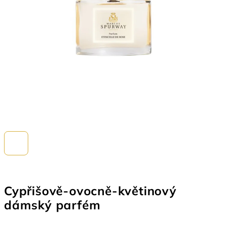
Cypřišově-ovocně-květinový
dámský parfém