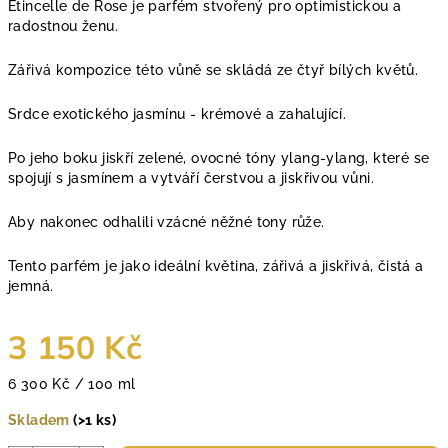
Etincelle de Rose je parfém stvořený pro optimistickou a
radostnou ženu.
Zářivá kompozice této vůně se skládá ze čtyř bílých květů.
Srdce exotického jasmínu - krémové a zahalující.
Po jeho boku jiskří zelené, ovocné tóny ylang-ylang, které se
spojují s jasmínem a vytváří čerstvou a jiskřivou vůni.
Aby nakonec odhalili vzácné něžné tony růže.
Tento parfém je jako ideální květina, zářivá a jiskřivá, čistá a
jemná.
3 150 Kč
Měrná
6 300 Kč / 100 ml
cena:
Skladem
(>1 ks)