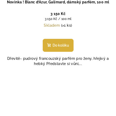
Novinka ! Blanc d’Azur, Galimard, dámský parfém, 100 ml
3 150 Kč
Měrná
3 150 Kč / 100 ml
cena:
Skladem
(>1 ks)
Průměrné
hodnocení
produktu
Do košíku
je
5,0
Dřevitě- pudrový francouzský parfém pro ženy, hřejivý a
z
hebký Představte si vůni,...
5
hvězdiček.