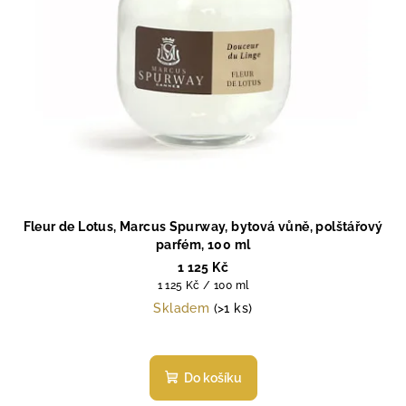
Fleur de Lotus, Marcus Spurway, bytová vůně, polštářový
parfém, 100 ml
1 125 Kč
Měrná
1 125 Kč / 100 ml
cena:
Skladem
(>1 ks)
Průměrné
hodnocení
produktu
Do košíku
je