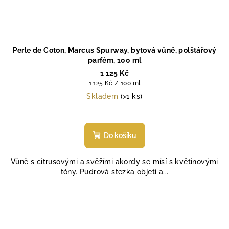
Perle de Coton, Marcus Spurway, bytová vůně, polštářový
parfém, 100 ml
1 125 Kč
Měrná
1 125 Kč / 100 ml
cena:
Skladem
(>1 ks)
Do košíku
Vůně s citrusovými a svěžími akordy se mísí s květinovými
tóny. Pudrová stezka objetí a...