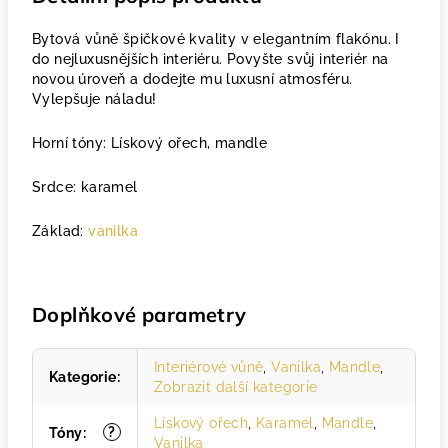
Bytová vůně špičkové kvality v elegantním flakónu. I
do nejluxusnějších interiéru. Povyšte svůj interiér na
novou úroveň a dodejte mu luxusní atmosféru.
Vylepšuje náladu!
Horní tóny: Lískový ořech, mandle
Srdce: karamel
Základ:
vanilka
Doplňkové parametry
Interiérové vůně
,
Vanilka
,
Mandle
,
Kategorie
:
Zobrazit další kategorie
Lískový ořech
,
Karamel
,
Mandle
,
?
Tóny
:
Vanilka