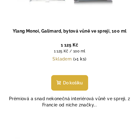
Ylang Monoi, Galimard, bytová vůně ve spreji, 100 ml
1 125 Kč
Měrná
1 125 Kč / 100 ml
cena:
Skladem
(>1 ks)
Průměrné
hodnocení
produktu
Do košíku
je
5,0
Prémiová a snad nekonečná interiérová vůně ve spreji, z
z
Francie od niche značky...
5
hvězdiček.