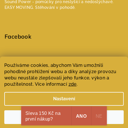
Sound Power - pomůcky pro neslyšící a nedoslýchavé.
EASY MOVING. Stěhování v pohodě.
Facebook
Select Language
▼
Používáme cookies, abychom Vám umožnili
pohodlné prohlížení webu a díky analýze provozu
webu neustále zlepšovali jeho funkce, výkon a
Copyright 2026
Parfumeur | Niche parfémy
. Všechna práva
vyhrazena.
Upravit nastavení cookies
použitelnost. Více informací
zde
.
Vytvořil Shoptet
Nastavení
Sleva 150 Kč na
ANO
NE
Souhlasím
první nákup?