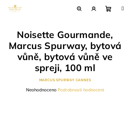
Přejít
na
obsah
Nákupn
Hledat
Přihlášení
Noisette Gourmande,
košík
Marcus Spurway, bytová
vůně, bytová vůně ve
spreji, 100 ml
MARCUS SPURWAY CANNES
Průměrné
Neohodnoceno
Podrobnosti hodnocení
hodnocení
produktu
je
0,0
z
5