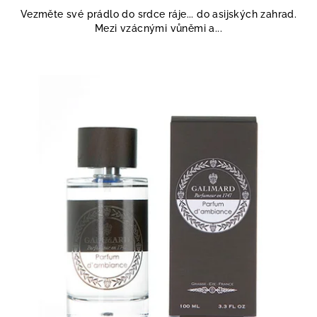
5,0
Vezměte své prádlo do srdce ráje... do asijských zahrad.
z
Mezi vzácnými vůněmi a...
5
hvězdiček.