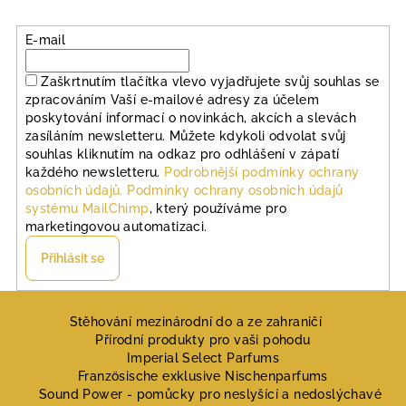
E-mail
Zaškrtnutím tlačítka vlevo vyjadřujete svůj souhlas se
zpracováním Vaší e-mailové adresy za účelem
poskytování informací o novinkách, akcích a slevách
zasíláním newsletteru. Můžete kdykoli odvolat svůj
souhlas kliknutím na odkaz pro odhlášení v zápatí
každého newsletteru.
Podrobnější podmínky ochrany
osobních údajů.
Podmínky ochrany osobních údajů
systému MailChimp
, který používáme pro
marketingovou automatizaci.
Přihlásit se
Z
á
Stěhování mezinárodní do a ze zahraničí
Přírodní produkty pro vaši pohodu
p
Imperial Select Parfums
a
Französische exklusive Nischenparfums
Sound Power - pomůcky pro neslyšící a nedoslýchavé
t