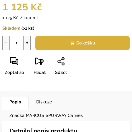
1 125 Kč
Měrná
1 125 Kč / 100 ml
cena:
Skladem
(>1 ks)
−
+
Do košíku
Zeptat se
Hlídat
Sdílet
Popis
Diskuze
Značka
MARCUS SPURWAY Cannes
Detailní popis produktu