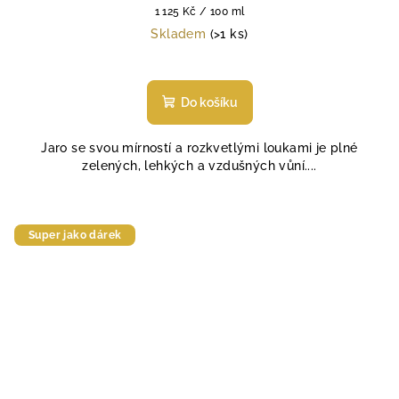
Měrná
1 125 Kč / 100 ml
cena:
Skladem
(>1 ks)
Do košíku
Jaro se svou mírností a rozkvetlými loukami je plné
zelených, lehkých a vzdušných vůní....
Super jako dárek