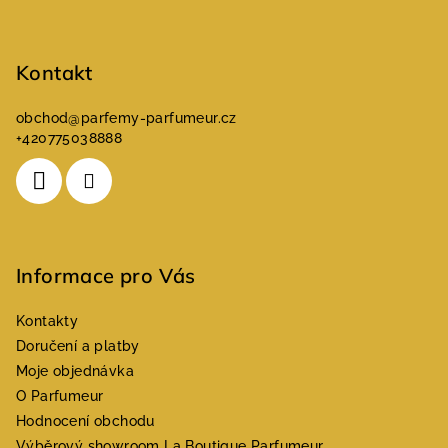
í
Kontakt
obchod
@
parfemy-parfumeur.cz
+420775038888
Informace pro Vás
Kontakty
Doručení a platby
Moje objednávka
O Parfumeur
Hodnocení obchodu
Výběrový showroom La Boutique Parfumeur