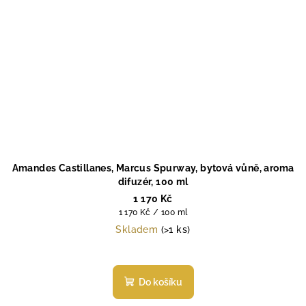
Amandes Castillanes, Marcus Spurway, bytová vůně, aroma
difuzér, 100 ml
1 170 Kč
Měrná
1 170 Kč / 100 ml
cena:
Skladem
(>1 ks)
Do košíku