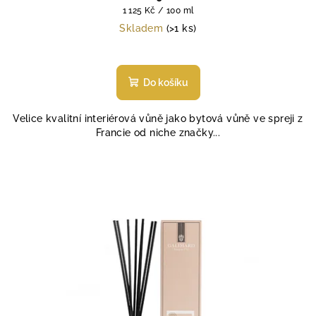
Měrná
1 125 Kč / 100 ml
cena:
Skladem
(>1 ks)
Do košíku
Velice kvalitní interiérová vůně jako bytová vůně ve spreji z
Francie od niche značky...