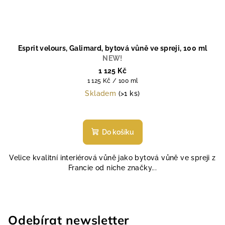
Esprit velours, Galimard, bytová vůně ve spreji, 100 ml
NEW!
1 125 Kč
Měrná
1 125 Kč / 100 ml
cena:
Skladem
(>1 ks)
Do košíku
Velice kvalitní interiérová vůně jako bytová vůně ve spreji z
Francie od niche značky...
Odebírat newsletter