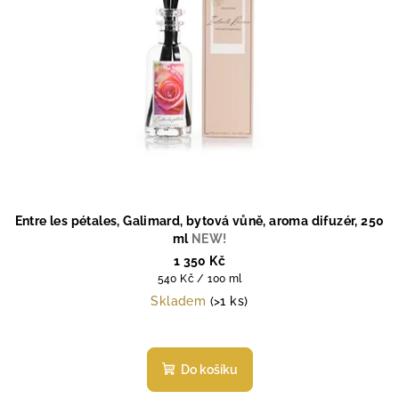
Entre les pétales, Galimard, bytová vůně, aroma difuzér, 250
ml
NEW!
1 350 Kč
Měrná
540 Kč / 100 ml
cena:
Skladem
(>1 ks)
Do košíku