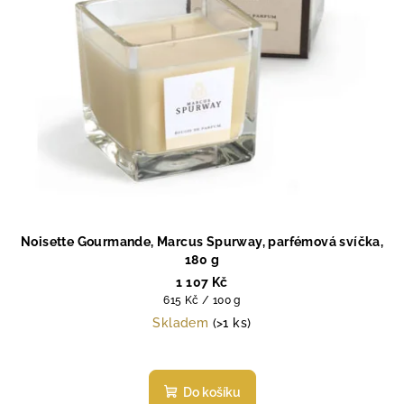
Noisette Gourmande, Marcus Spurway, parfémová svíčka,
180 g
1 107 Kč
Měrná
615 Kč / 100 g
cena:
Skladem
(>1 ks)
Průměrné
hodnocení
produktu
Do košíku