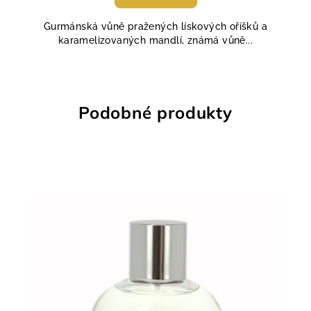
je
5,0
Gurmánská vůně pražených lískových oříšků a
z
karamelizovaných mandlí, známá vůně...
5
hvězdiček.
Podobné produkty