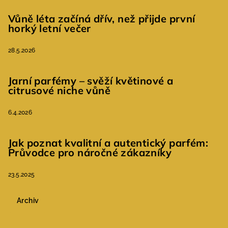
Vůně léta začíná dřív, než přijde první
horký letní večer
28.5.2026
Jarní parfémy – svěží květinové a
citrusové niche vůně
6.4.2026
Jak poznat kvalitní a autentický parfém:
Průvodce pro náročné zákazníky
23.5.2025
Archiv