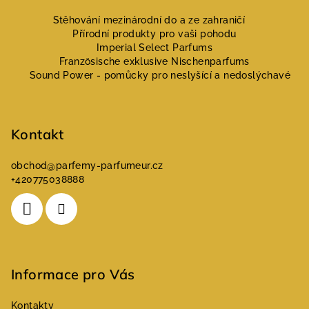
Z
á
Stěhování mezinárodní do a ze zahraničí
Přírodní produkty pro vaši pohodu
p
Imperial Select Parfums
a
Französische exklusive Nischenparfums
Sound Power - pomůcky pro neslyšící a nedoslýchavé
t
í
Kontakt
obchod
@
parfemy-parfumeur.cz
+420775038888
Informace pro Vás
Kontakty