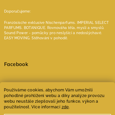
Doporučujeme:
Französische exklusive Nischenparfums.
IMPERIAL SELECT
PARFUMS.
BOTANIQUE. Rovnováha těla, mysli a smyslů.
Sound Power - pomůcky pro neslyšící a nedoslýchavé.
EASY MOVING. Stěhování v pohodě.
Facebook
Select Language
▼
Používáme cookies, abychom Vám umožnili
pohodlné prohlížení webu a díky analýze provozu
webu neustále zlepšovali jeho funkce, výkon a
Copyright 2026
Parfumeur | Niche parfémy
. Všechna práva
vyhrazena.
Upravit nastavení cookies
použitelnost. Více informací
zde
.