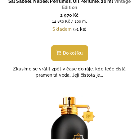
Sal Sabeel, Nabeel Perfumes, Oil Perfume, 20 ml
Vintage
Edition
2 970 Kč
Měrná
14 850 Kč / 100 ml
cena:
Skladem
(>1 ks)
Průměrné
hodnocení
produktu
Do košíku
je
5,0
Zkusíme se vrátit zpět v čase do ráje, kde teče čistá
z
pramenitá voda. Její čistota je...
5
hvězdiček.