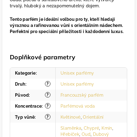
trvalý, hluboký a nezapomenutelný dojem.
Tento parfém je ideální volbou pro ty, kteří hledají
výraznou a rafinovanou vůni s orientálním nádechem.
Perfektní pro speciální příležitosti i každodenní luxus.
Doplňkové parametry
Kategorie
:
Unisex parfémy
?
Druh
:
Unisex parfémy
?
Původ
:
Francouzský parfém
?
Koncentrace
:
Parfémová voda
?
Typ vůně
:
Květinové
,
Orientální
Slaměnka
,
Chypré
,
Kmín
,
Hřebíček
,
Oud
,
Dubový