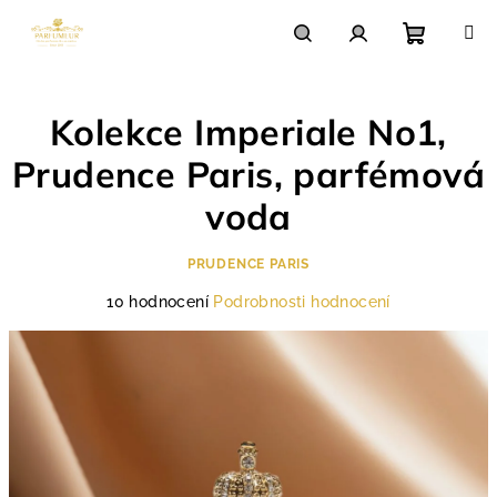
Přejít
na
obsah
Nákupn
Hledat
Přihlášení
Kolekce Imperiale No1,
košík
Prudence Paris, parfémová
voda
PRUDENCE PARIS
Průměrné
10 hodnocení
Podrobnosti hodnocení
hodnocení
produktu
je
4,8
z
5
hvězdiček.