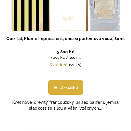
Que Tal, Plume Impressions, unisex parfémová voda, 80ml
5 800 Kč
Měrná
7 250 Kč / 100 ml
cena:
Skladem
(>1 ks)
Průměrné
hodnocení
produktu
Do košíku
je
5,0
Květinové-dřevitý francouzský unisex parfém, jemná
z
sladkost se silou a vášní vzácných...
5
hvězdiček.