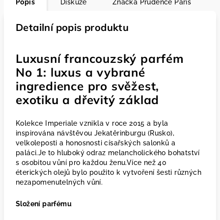
Popis
Diskuze
Značka
Prudence Paris
Detailní popis produktu
Luxusní francouzský parfém
No 1: luxus a vybrané
ingredience pro svěžest,
exotiku a dřevitý základ
Kolekce Imperiale vznikla v roce 2015 a byla
inspirována návštěvou Jekatěrinburgu (Rusko),
velkoleposti a honosnosti císařských salonků a
paláci.Je to hluboký odraz melancholického bohatství
s osobitou vůní pro každou ženu.Více než 40
éterických olejů bylo použito k vytvoření šesti různých
nezapomenutelných vůní.
Složení parfému