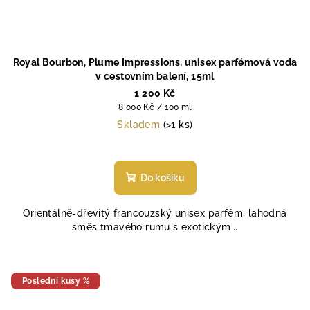
Royal Bourbon, Plume Impressions, unisex parfémová voda
v cestovním balení, 15ml
1 200 Kč
Měrná
8 000 Kč / 100 ml
cena:
Skladem
(>1 ks)
Do košíku
Orientálně-dřevitý francouzský unisex parfém, lahodná
směs tmavého rumu s exotickým...
Poslední kusy %