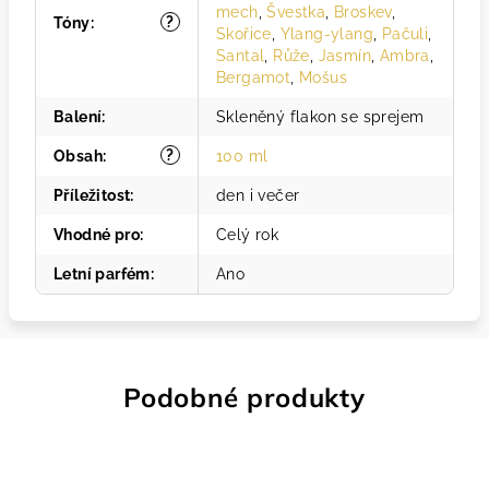
mech
,
Švestka
,
Broskev
,
?
Tóny
:
Skořice
,
Ylang-ylang
,
Pačuli
,
Santal
,
Růže
,
Jasmín
,
Ambra
,
Bergamot
,
Mošus
Balení
:
Skleněný flakon se sprejem
?
Obsah
:
100 ml
Příležitost
:
den i večer
Vhodné pro
:
Celý rok
Letní parfém
:
Ano
Podobné produkty