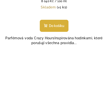
Měrná
8 040 Kč / 100 ml
cena:
Skladem
(>1 ks)
Do košíku
Parfémová voda Crazy HoursInspirována hodinkami, které
porušují všechna pravidla...