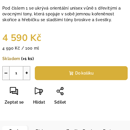
Pod číslem 1 se ukrývá orientální unisex vůně s dřevitými a
ovocnými tony, která spojuje v sobě jemnou kořeněnost
skořice a hřebíčku se sladšími tóny broskve a švestky.
4 590 Kč
Měrná
4 590 Kč / 100 ml
cena:
Skladem
(>1 ks)
−
+
Do košíku
Zeptat se
Hlídat
Sdílet