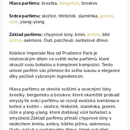
Hlava parfému:
švestka,
bergamot
, broskev
Srdce parfému:
skořice, hřebíček, slaměnka,
jasmín
,
růže
, ylang-ylang
Základ parfému:
chyprové tony, kmín,
ambra
, bílé
pižmo
, oakmoss, Oud, patchouli, santalové dřevo
Kolekce Imperiale No1 od Prudence Paris je
mistrovským dílem ve světě niche parfémů, které
okouzlí svou bohatou a komplexní kompozicí. Tento
unisex parfém vás přenese do světa luxusu a elegance
díky pečlivě vybraným ingrediencím.
Hlava parfému se otevírá svěžími a ovocnými tóny
švestky, bergamotu a broskve, které okamžitě probudí
smysly.Ve srdci parfému se rozvíjí exotická kombinace
koření a květin – skořice, hřebíček, slaměnka, jasmín,
růže a ylang-ylang, které dodávají vůni bohatost a
smyslnost.Základ parfému přináší chyprové tóny s
nádechem kmínu, ambry, bílého pižma, oakmossu,
Oudu, pačuli a santalového dřeva, které vytvářejí