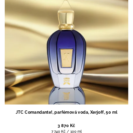
JTC Comandante!, parfémová voda, Xerjoff, 50 ml
3 870 Kč
Měrná
7 740 Kč / 100 ml