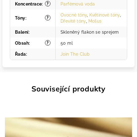
?
Koncentrace
:
Parfémová voda
Ovocné tóny
,
Květinové tóny
,
?
Tóny
:
Dřevité tóny
,
Mošus
Balení
:
Skleněný flakon se sprejem
?
Obsah
:
50 ml
Řada
:
Join The Club
Související produkty