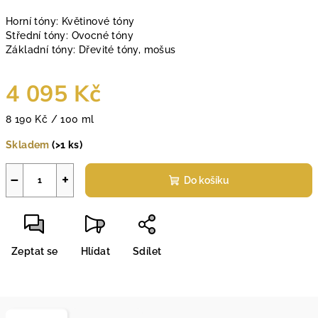
Horní tóny: Květinové tóny
Střední tóny: Ovocné tóny
Základní tóny: Dřevité tóny, mošus
4 095 Kč
Měrná
8 190 Kč / 100 ml
cena:
Skladem
(>1 ks)
−
+
Do košíku
Zeptat se
Hlídat
Sdílet