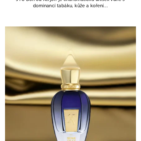
z
dominancí tabáku, kůže a koření....
5
hvězdiček.