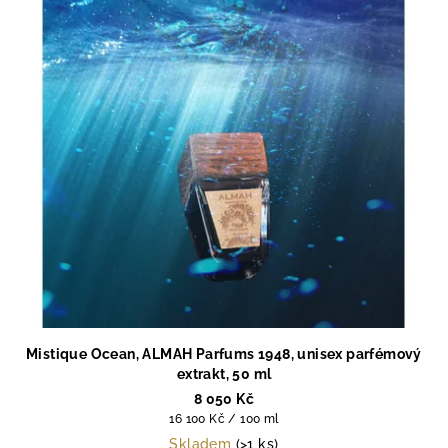
Mistique Ocean, ALMAH Parfums 1948, unisex parfémový
extrakt, 50 ml
8 050 Kč
Měrná
16 100 Kč / 100 ml
cena:
Skladem
(>1 ks)