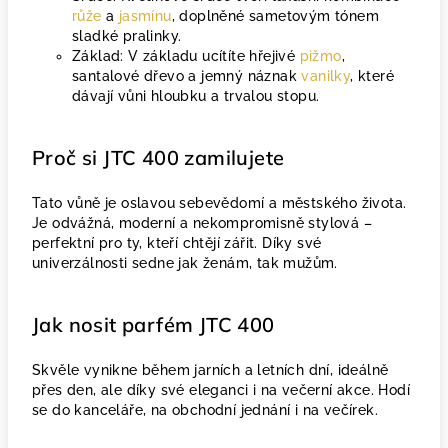
růže
a
jasmínu
, doplněné sametovým tónem
sladké pralinky.
Základ: V základu ucítíte hřejivé
pižmo
,
santalové dřevo a jemný náznak
vanilky
, které
dávají vůni hloubku a trvalou stopu.
Proč si JTC 400 zamilujete
Tato vůně je oslavou sebevědomí a městského života.
Je odvážná, moderní a nekompromisně stylová –
perfektní pro ty, kteří chtějí zářit. Díky své
univerzálnosti sedne jak ženám, tak mužům.
Jak nosit parfém JTC 400
Skvěle vynikne během jarních a letních dní, ideálně
přes den, ale díky své eleganci i na večerní akce. Hodí
se do kanceláře, na obchodní jednání i na večírek.