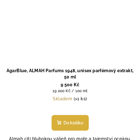
AgarBlue, ALMAH Parfums 1948, unisex parfémový extrakt,
50 ml
9 500 Kč
Měrná
19 000 Kč / 100 ml
cena:
Skladem
(>1 ks)
Do košíku
Almah cítí hlubokou vášeň pro moře a tajemství oceánu.