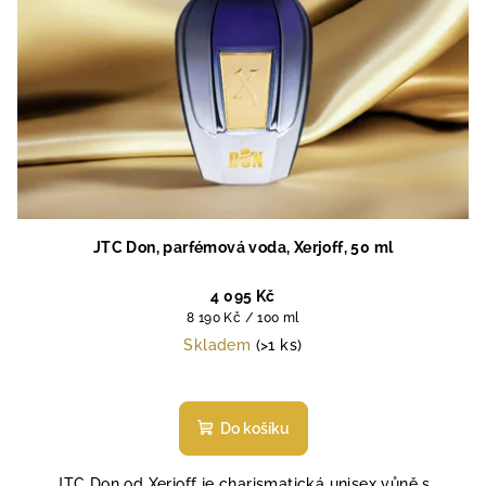
JTC Don, parfémová voda, Xerjoff, 50 ml
4 095 Kč
Měrná
8 190 Kč / 100 ml
cena:
Skladem
(>1 ks)
Průměrné
hodnocení
produktu
Do košíku
je
5,0
JTC Don od Xerjoff je charismatická unisex vůně s