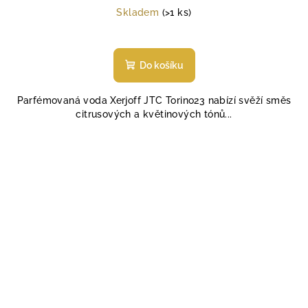
cena:
Skladem
(>1 ks)
Průměrné
hodnocení
produktu
Do košíku
je
5,0
Parfémovaná voda Xerjoff JTC Torino23 nabízí svěží směs
z
citrusových a květinových tónů...
5
hvězdiček.