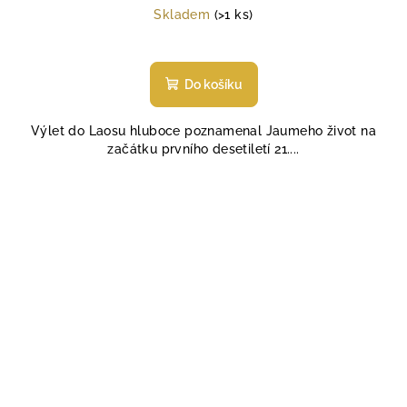
cena:
Skladem
(>1 ks)
Do košíku
Výlet do Laosu hluboce poznamenal Jaumeho život na
začátku prvního desetiletí 21....