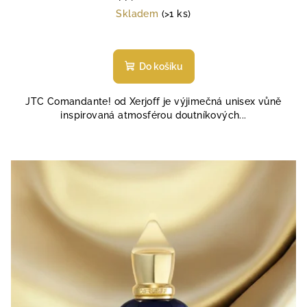
cena:
Skladem
(>1 ks)
Průměrné
hodnocení
produktu
Do košíku
je
5,0
JTC Comandante! od Xerjoff je výjimečná unisex vůně
z
inspirovaná atmosférou doutníkových...
5
hvězdiček.