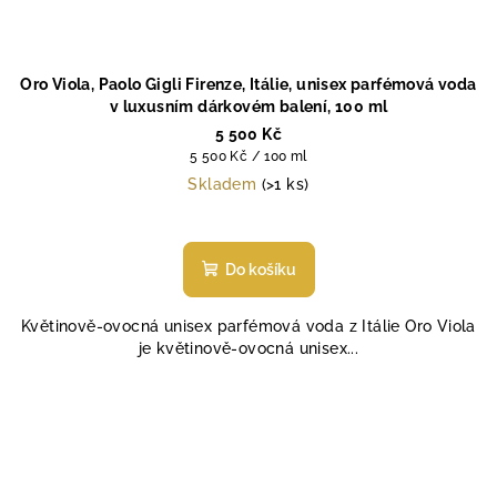
Oro Viola, Paolo Gigli Firenze, Itálie, unisex parfémová voda
v luxusním dárkovém balení, 100 ml
5 500 Kč
Měrná
5 500 Kč / 100 ml
cena:
Skladem
(>1 ks)
Do košíku
Květinově-ovocná unisex parfémová voda z Itálie Oro Viola
je květinově-ovocná unisex...