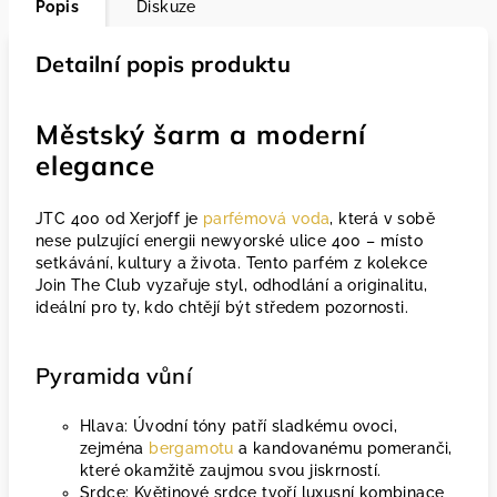
Popis
Diskuze
Detailní popis produktu
Městský šarm a moderní
elegance
JTC 400 od Xerjoff je
parfémová voda
, která v sobě
nese pulzující energii newyorské ulice 400 – místo
setkávání, kultury a života. Tento parfém z kolekce
Join The Club vyzařuje styl, odhodlání a originalitu,
ideální pro ty, kdo chtějí být středem pozornosti.
Pyramida vůní
Hlava: Úvodní tóny patří sladkému ovoci,
zejména
bergamotu
a kandovanému pomeranči,
které okamžitě zaujmou svou jiskrností.
Srdce: Květinové srdce tvoří luxusní kombinace