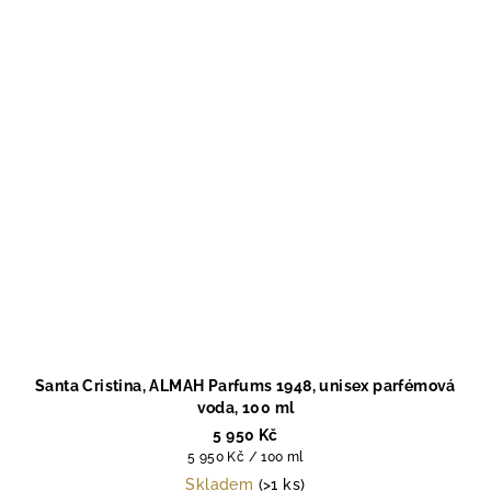
Santa Cristina, ALMAH Parfums 1948, unisex parfémová
voda, 100 ml
5 950 Kč
Měrná
5 950 Kč / 100 ml
cena:
Skladem
(>1 ks)