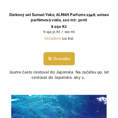
Dárkový set Sunset Yoko, ALMAH Parfums 1948, unisex
parfémová voda, 100 ml+ 30ml
8 050 Kč
Měrná
6 192,31 Kč / 100 ml
cena:
Skladem
(>1 ks)
Do košíku
Jaume často cestoval do Japonska. Na začátku 90. let
cestoval do Japonska, aby v...