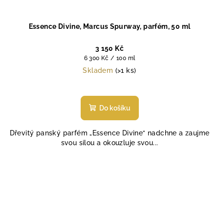
Essence Divine, Marcus Spurway, parfém, 50 ml
3 150 Kč
Měrná
6 300 Kč / 100 ml
cena:
Skladem
(>1 ks)
Průměrné
hodnocení
produktu
Do košíku
je
4,5
Dřevitý panský parfém „Essence Divine“ nadchne a zaujme
z
svou silou a okouzluje svou...
5
hvězdiček.