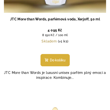
JTC More than Words, parfémová voda, Xerjoff, 50 ml
4 095 Kč
Měrná
8 190 Kč / 100 ml
cena:
Skladem
(>1 ks)
Průměrné
hodnocení
produktu
Do košíku
je
4,8
JTC More than Words je luxusní unisex parfém plný emocí a
z
inspirace. Kombinuje...
5
hvězdiček.