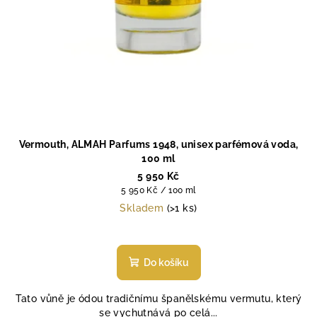
Vermouth, ALMAH Parfums 1948, unisex parfémová voda,
100 ml
5 950 Kč
Měrná
5 950 Kč / 100 ml
cena:
Skladem
(>1 ks)
Do košíku
Tato vůně je ódou tradičnímu španělskému vermutu, který
se vychutnává po celá...