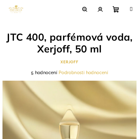
Přejít
na
obsah
Nákupn
Hledat
Přihlášení
JTC 400, parfémová voda,
košík
Xerjoff, 50 ml
XERJOFF
Průměrné
5 hodnocení
Podrobnosti hodnocení
hodnocení
produktu
je
4,8
z
5
hvězdiček.