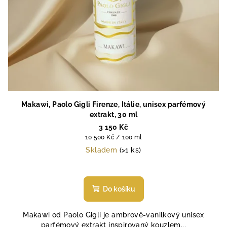
Makawi, Paolo Gigli Firenze, Itálie, unisex parfémový
extrakt, 30 ml
3 150 Kč
Měrná
10 500 Kč / 100 ml
cena:
Skladem
(>1 ks)
Průměrné
hodnocení
produktu
Do košíku
je
5,0
Makawi od Paolo Gigli je ambrově-vanilkový unisex
z
parfémový extrakt inspirovaný kouzlem...