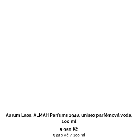
Aurum Laos, ALMAH Parfums 1948, unisex parfémová voda,
100 ml
5 950 Kč
Měrná
5 950 Kč / 100 ml