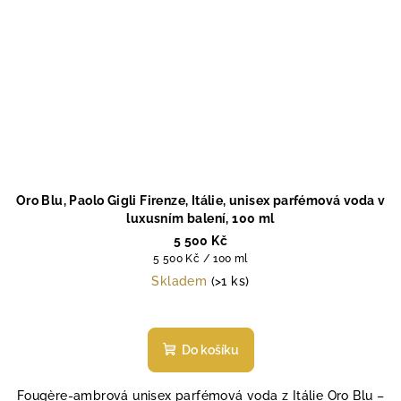
Oro Blu, Paolo Gigli Firenze, Itálie, unisex parfémová voda v
luxusním balení, 100 ml
5 500 Kč
Měrná
5 500 Kč / 100 ml
cena:
Skladem
(>1 ks)
Do košíku
Fougère-ambrová unisex parfémová voda z Itálie Oro Blu –