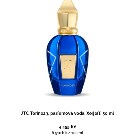
JTC Torino23, parfemová voda, Xerjoff, 50 ml
4 455 Kč
Měrná
8 910 Kč / 100 ml