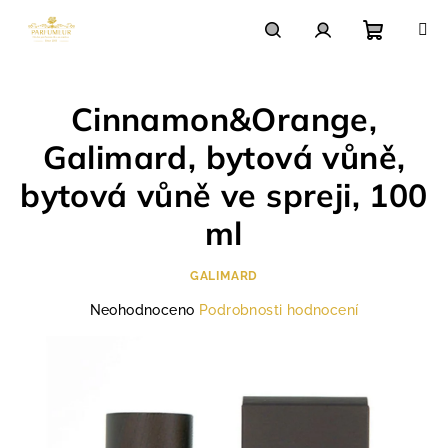
Přejít
na
obsah
Nákupn
Hledat
Přihlášení
Cinnamon&Orange,
košík
Galimard, bytová vůně,
bytová vůně ve spreji, 100
ml
GALIMARD
Průměrné
Neohodnoceno
Podrobnosti hodnocení
hodnocení
produktu
je
0,0
z
5