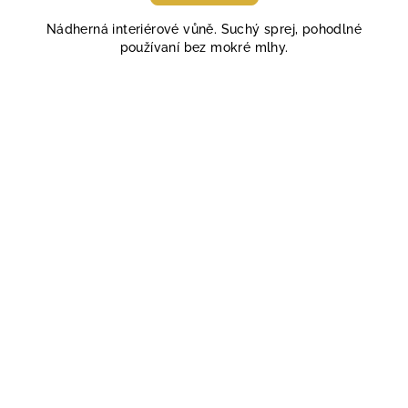
4,6
Nádherná interiérové vůně. Suchý sprej, pohodlné
z
používaní bez mokré mlhy.
5
hvězdiček.