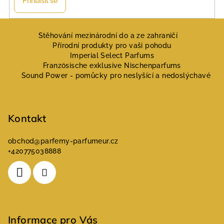
Přihlásit se
Z
á
Stěhování mezinárodní do a ze zahraničí
Přírodní produkty pro vaši pohodu
p
Imperial Select Parfums
a
Französische exklusive Nischenparfums
Sound Power - pomůcky pro neslyšící a nedoslýchavé
t
í
Kontakt
obchod
@
parfemy-parfumeur.cz
+420775038888
Informace pro Vás