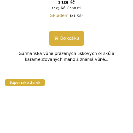
1 125 Kč
Měrná
1 125 Kč / 100 ml
cena:
Skladem
(>1 ks)
Do košíku
Gurmánská vůně pražených lískových oříšků a
karamelizovaných mandlí, známá vůně...
Super jako dárek