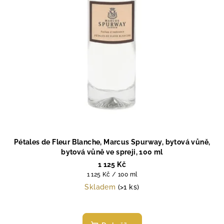
Pétales de Fleur Blanche, Marcus Spurway, bytová vůně,
bytová vůně ve spreji, 100 ml
1 125 Kč
Měrná
1 125 Kč / 100 ml
cena:
Skladem
(>1 ks)