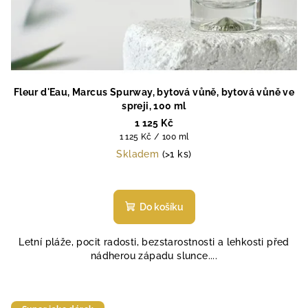
Fleur d'Eau, Marcus Spurway, bytová vůně, bytová vůně ve
spreji, 100 ml
1 125 Kč
Měrná
1 125 Kč / 100 ml
cena:
Skladem
(>1 ks)
Průměrné
hodnocení
produktu
Do košíku
je
5,0
Letní pláže, pocit radosti, bezstarostnosti a lehkosti před
z
nádherou západu slunce....
5
hvězdiček.