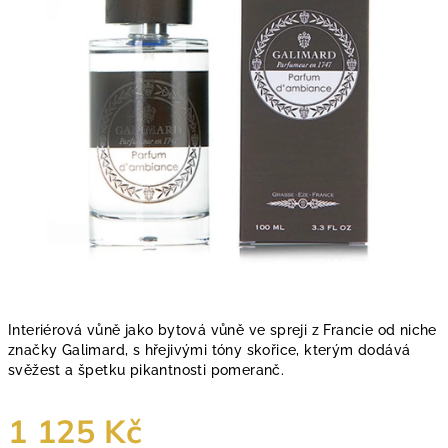
hvězdiček.
Interiérová vůně jako bytová vůně ve spreji z Francie od niche
značky Galimard, s hřejivými tóny skořice, kterým dodává
svěžest a špetku pikantnosti pomeranč.
1 125 Kč