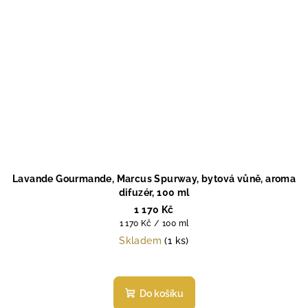
Lavande Gourmande, Marcus Spurway, bytová vůně, aroma
difuzér, 100 ml
1 170 Kč
Měrná
1 170 Kč / 100 ml
cena:
Skladem
(1 ks)
Do košíku