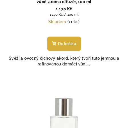
vůně, aroma difuzér, 100 ml
1 170 Kč
Měrná
1 170 Kč / 100 ml
cena:
Skladem
(>1 ks)
Průměrné
hodnocení
produktu
Do košíku
je
5,0
Svěží a ovocný čichový akord, který tvoří tuto jemnou a
z
rafinovanou domácí vůni....
5
hvězdiček.