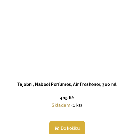
Tajebni, Nabeel Perfumes, Air Freshener, 300 ml
405 Kč
Skladem
(1 ks)
Průměrné
hodnocení
produktu
Do košíku
je