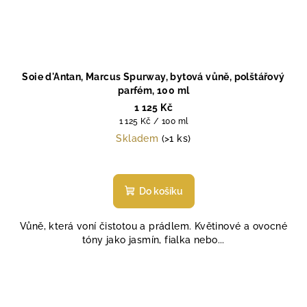
Soie d'Antan, Marcus Spurway, bytová vůně, polštářový
parfém, 100 ml
1 125 Kč
Měrná
1 125 Kč / 100 ml
cena:
Skladem
(>1 ks)
Do košíku
Vůně, která voní čistotou a prádlem. Květinové a ovocné
tóny jako jasmín, fialka nebo...