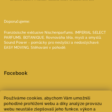
Doporučujeme:
Französische exklusive Nischenparfums.
IMPERIAL SELECT
PARFUMS.
BOTANIQUE. Rovnováha těla, mysli a smyslů.
Sound Power - pomůcky pro neslyšící a nedoslýchavé.
EASY MOVING. Stěhování v pohodě.
Facebook
Select Language
▼
Používáme cookies, abychom Vám umožnili
pohodlné prohlížení webu a díky analýze provozu
webu neustále zlepšovali jeho funkce, výkon a
Copyright 2026
Parfumeur | Niche parfémy
. Všechna práva