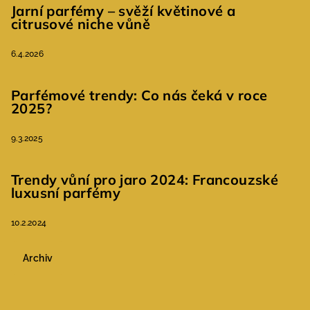
Jarní parfémy – svěží květinové a
citrusové niche vůně
6.4.2026
Parfémové trendy: Co nás čeká v roce
2025?
9.3.2025
Trendy vůní pro jaro 2024: Francouzské
luxusní parfémy
10.2.2024
Archiv