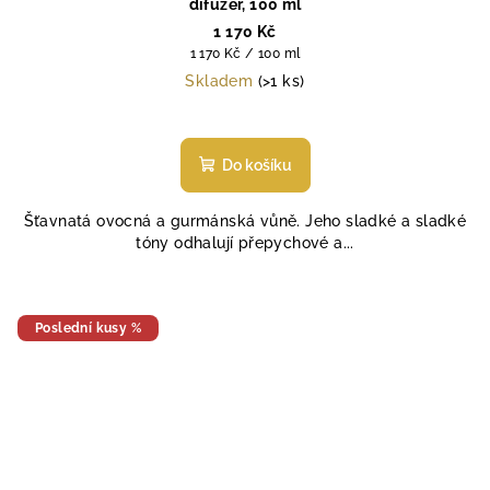
difuzér, 100 ml
1 170 Kč
Měrná
1 170 Kč / 100 ml
cena:
Skladem
(>1 ks)
Průměrné
hodnocení
produktu
Do košíku
je
5,0
Šťavnatá ovocná a gurmánská vůně. Jeho sladké a sladké
z
tóny odhalují přepychové a...
5
hvězdiček.
Poslední kusy %