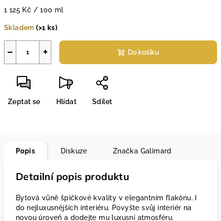
Měrná
1 125 Kč / 100 ml
cena:
Skladem
(>1 ks)
−
+
Do košíku
Zeptat se
Hlídat
Sdílet
Popis
Diskuze
Značka
Galimard
Detailní popis produktu
Bytová vůně špičkové kvality v elegantním flakónu. I
do nejluxusnějších interiéru. Povyšte svůj interiér na
novou úroveň a dodejte mu luxusní atmosféru.