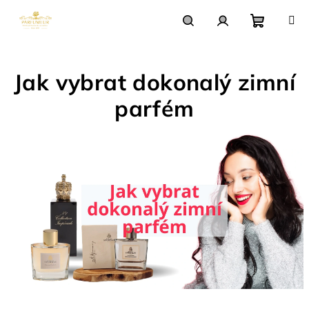
Přejít
na
obsah
Nákupn
Hledat
Přihlášení
Jak vybrat dokonalý zimní
košík
parfém