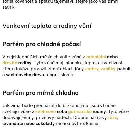
sofistikovanost a špetku tajemství, stejně jako váš zimní
šatník.
Venkovní teplota a rodiny vůní
Parfém pro chladné počasí
V nejchladnějších měsících volte vůně z
orientální
nebo
dřevité
rodiny
. Tyto vůně mají hloubku, teplo a trvanlivost,
která dokáže prorazit zimní chlad. Tóny
ambry
,
vanilky
, pačuli
a santalového dřeva
fungují skvěle.
Parfém pro mírné chladno
Jak zima bude přecházet do brzkého jara, jsou vhodné
světlejší vůně
z
květinové
nebo
gurmánské
rodiny
. Tyto vůně
dodávají jemný, přívětivý nádech. Drobné náznaky
růže
,
levandule nebo čokolády
mohou být rozkošné.