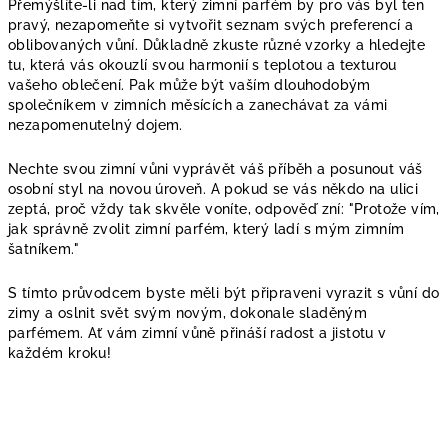
Přemýšlíte-li nad tím, který zimní parfém by pro vás byl ten
pravý, nezapomeňte si vytvořit seznam svých preferencí a
oblibovaných vůní. Důkladně zkuste různé vzorky a hledejte
tu, která vás okouzlí svou harmonií s teplotou a texturou
vašeho oblečení. Pak může být vaším dlouhodobým
společníkem v zimních měsících a zanechávat za vámi
nezapomenutelný dojem.
Nechte svou zimní vůni vyprávět váš příběh a posunout váš
osobní styl na novou úroveň. A pokud se vás někdo na ulici
zeptá, proč vždy tak skvěle voníte, odpověď zní: "Protože vím,
jak správně zvolit zimní parfém, který ladí s mým zimním
šatníkem."
S tímto průvodcem byste měli být připraveni vyrazit s vůní do
zimy a oslnit svět svým novým, dokonale sladěným
parfémem. Ať vám zimní vůně přináší radost a jistotu v
každém kroku!