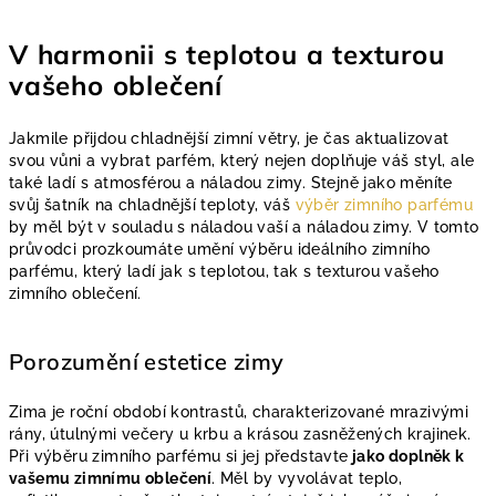
V harmonii s teplotou a texturou
vašeho oblečení
Jakmile přijdou chladnější zimní větry, je čas aktualizovat
svou vůni a vybrat parfém, který nejen doplňuje váš styl, ale
také ladí s atmosférou a náladou zimy. Stejně jako měníte
svůj šatník na chladnější teploty, váš
výběr zimního parfému
by měl být v souladu s náladou vaší a náladou zimy. V tomto
průvodci prozkoumáte umění výběru ideálního zimního
parfému, který ladí jak s teplotou, tak s texturou vašeho
zimního oblečení.
Porozumění estetice zimy
Zima je roční období kontrastů, charakterizované mrazivými
rány, útulnými večery u krbu a krásou zasněžených krajinek.
Při výběru zimního parfému si jej představte
jako doplněk k
vašemu zimnímu oblečení
. Měl by vyvolávat teplo,