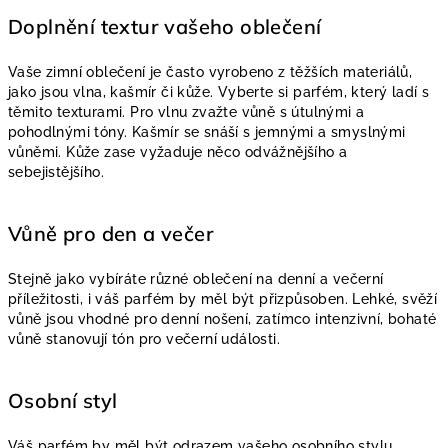
Doplnění textur vašeho oblečení
Vaše zimní oblečení je často vyrobeno z těžších materiálů,
jako jsou vlna, kašmír či kůže. Vyberte si parfém, který ladí s
těmito texturami. Pro vlnu zvažte vůně s útulnými a
pohodlnými tóny. Kašmír se snáší s jemnými a smyslnými
vůněmi. Kůže zase vyžaduje něco odvážnějšího a
sebejistějšího.
Vůně pro den a večer
Stejně jako vybíráte různé oblečení na denní a večerní
příležitosti, i váš parfém by měl být přizpůsoben. Lehké, svěží
vůně jsou vhodné pro denní nošení, zatímco intenzivní, bohaté
vůně stanovují tón pro večerní události.
Osobní styl
Váš parfém by měl být odrazem vašeho osobního stylu.