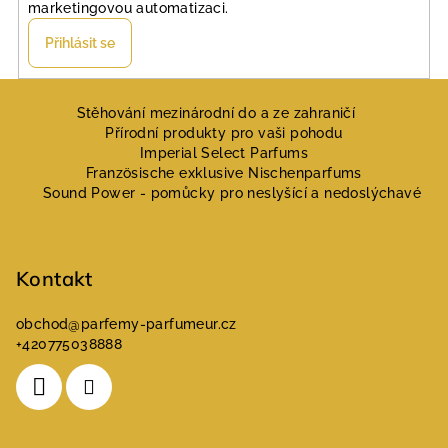
marketingovou automatizaci.
Přihlásit se
Z
á
Stěhování mezinárodní do a ze zahraničí
Přírodní produkty pro vaši pohodu
p
Imperial Select Parfums
a
Französische exklusive Nischenparfums
Sound Power - pomůcky pro neslyšící a nedoslýchavé
t
í
Kontakt
obchod
@
parfemy-parfumeur.cz
+420775038888