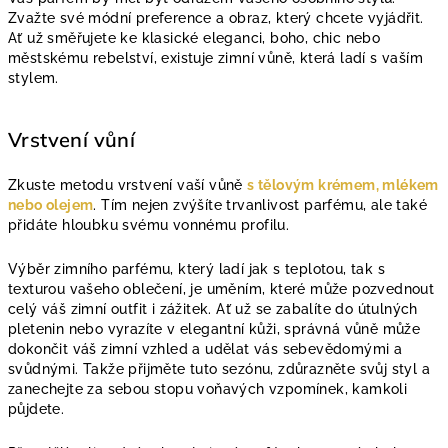
Zvažte své módní preference a obraz, který chcete vyjádřit.
Ať už směřujete ke klasické eleganci, boho, chic nebo
městskému rebelství, existuje zimní vůně, která ladí s vaším
stylem.
Vrstvení vůní
Zkuste metodu vrstvení vaší vůně
s tělovým krémem, mlékem
nebo olejem
. Tím nejen zvýšíte trvanlivost parfému, ale také
přidáte hloubku svému vonnému profilu.
Výběr zimního parfému, který ladí jak s teplotou, tak s
texturou vašeho oblečení, je uměním, které může pozvednout
celý váš zimní outfit i zážitek. Ať už se zabalíte do útulných
pletenin nebo vyrazíte v elegantní kůži, správná vůně může
dokončit váš zimní vzhled a udělat vás sebevědomými a
svůdnými. Takže přijměte tuto sezónu, zdůrazněte svůj styl a
zanechejte za sebou stopu voňavých vzpomínek, kamkoli
půjdete.