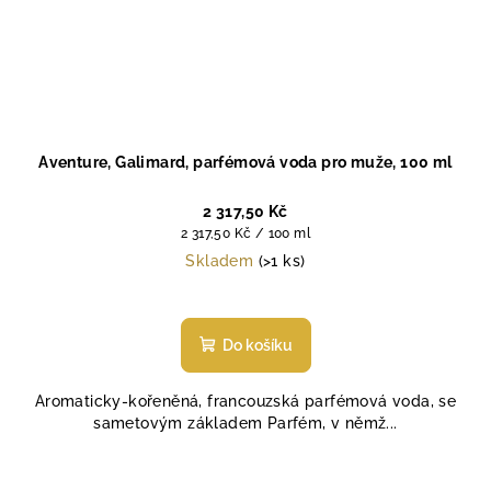
Aventure, Galimard, parfémová voda pro muže, 100 ml
2 317,50 Kč
Měrná
2 317,50 Kč / 100 ml
cena:
Skladem
(>1 ks)
Do košíku
Aromaticky-kořeněná, francouzská parfémová voda, se
sametovým základem Parfém, v němž...