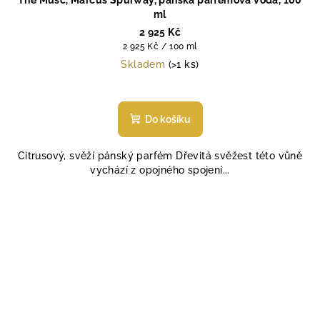
The Musc, Marcus Spurway, pánská parfémová voda, 100
ml
2 925 Kč
Měrná
2 925 Kč / 100 ml
cena:
Skladem
(>1 ks)
Do košíku
Citrusový, svěží pánský parfém Dřevitá svěžest této vůně
vychází z opojného spojení...