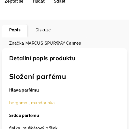
Zeptat se
Hlídat
Sdílet
Popis
Diskuze
Značka
MARCUS SPURWAY Cannes
Detailní popis produktu
Složení parfému
Hlava parfému
bergamot
,
mandarinka
Srdce parfému
fialka, muškátový oříšek