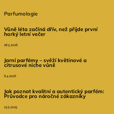
Parfumologie
Vůně léta začíná dřív, než přijde první
horký letní večer
28.5.2026
Jarní parfémy – svěží květinové a
citrusové niche vůně
6.4.2026
Jak poznat kvalitní a autentický parfém:
Průvodce pro náročné zákazníky
23.5.2025