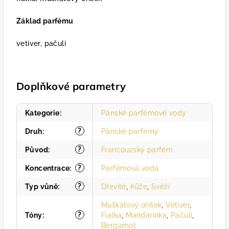
Základ parfému
vetiver, pačuli
Doplňkové parametry
Kategorie
:
Pánské parfémové vody
?
Druh
:
Pánské parfémy
?
Původ
:
Francouzský parfém
?
Koncentrace
:
Parfémová voda
?
Typ vůně
:
Dřevité
,
Kůže
,
Svěží
Muškátový oříšek
,
Vetiver
,
?
Tóny
:
Fialka
,
Mandarinka
,
Pačuli
,
Bergamot