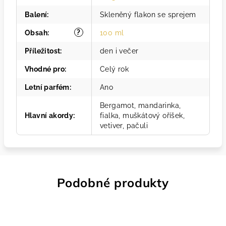
Balení
:
Skleněný flakon se sprejem
?
Obsah
:
100 ml
Příležitost
:
den i večer
Vhodné pro
:
Celý rok
Letní parfém
:
Ano
Bergamot, mandarinka,
Hlavní akordy
:
fialka, muškátový oříšek,
vetiver, pačuli
Podobné produkty