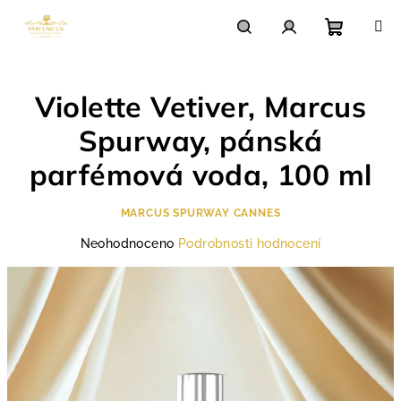
Přejít
na
obsah
Nákupn
Hledat
Přihlášení
Violette Vetiver, Marcus
košík
Spurway, pánská
parfémová voda, 100 ml
MARCUS SPURWAY CANNES
Průměrné
Neohodnoceno
Podrobnosti hodnocení
hodnocení
produktu
je
0,0
z
5
hvězdiček.