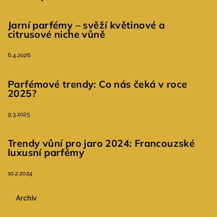
Jarní parfémy – svěží květinové a
citrusové niche vůně
6.4.2026
Parfémové trendy: Co nás čeká v roce
2025?
9.3.2025
Trendy vůní pro jaro 2024: Francouzské
luxusní parfémy
10.2.2024
Archiv