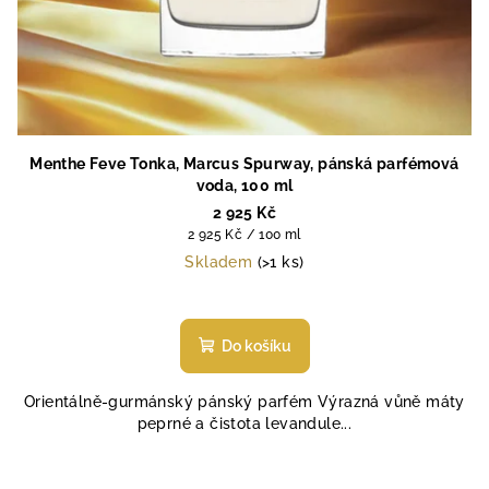
Menthe Feve Tonka, Marcus Spurway, pánská parfémová
voda, 100 ml
2 925 Kč
Měrná
2 925 Kč / 100 ml
cena:
Skladem
(>1 ks)
Do košíku
Orientálně-gurmánský pánský parfém Výrazná vůně máty
peprné a čistota levandule...