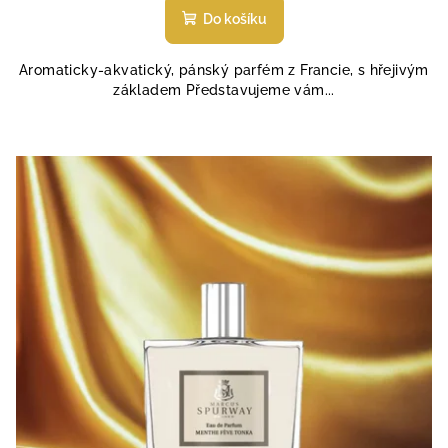
produktu
Do košíku
je
5,0
Aromaticky-akvatický, pánský parfém z Francie, s hřejivým
z
základem Představujeme vám...
5
hvězdiček.