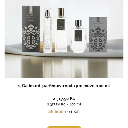
1, Galimard, parfémová voda pro muže, 100 ml
2 317,50 Kč
Měrná
2 317,50 Kč / 100 ml
cena:
Skladem
(>1 ks)
Průměrné
hodnocení