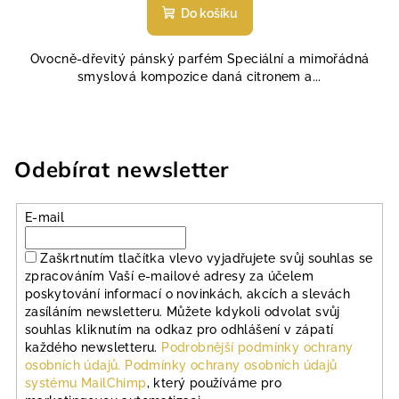
produktu
Do košíku
je
5,0
Ovocně-dřevitý pánský parfém Speciální a mimořádná
z
smyslová kompozice daná citronem a...
5
hvězdiček.
Odebírat newsletter
E-mail
Zaškrtnutím tlačítka vlevo vyjadřujete svůj souhlas se
zpracováním Vaší e-mailové adresy za účelem
poskytování informací o novinkách, akcích a slevách
zasíláním newsletteru. Můžete kdykoli odvolat svůj
souhlas kliknutím na odkaz pro odhlášení v zápatí
každého newsletteru.
Podrobnější podmínky ochrany
osobních údajů.
Podmínky ochrany osobních údajů
systému MailChimp
, který používáme pro