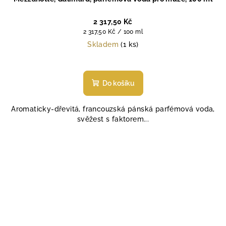
2 317,50 Kč
Měrná
2 317,50 Kč / 100 ml
cena:
Skladem
(1 ks)
Do košíku
Aromaticky-dřevitá, francouzská pánská parfémová voda,
svěžest s faktorem...