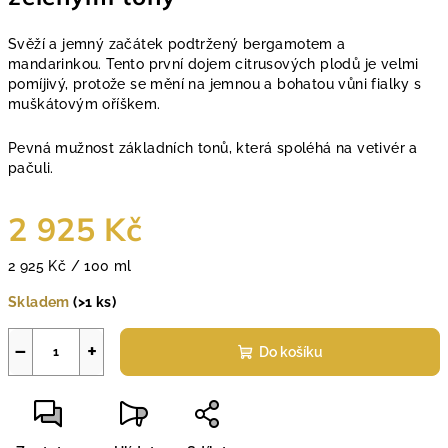
Svěží a jemný začátek podtržený bergamotem a
mandarinkou. Tento první dojem citrusových plodů je velmi
pomíjivý, protože se mění na jemnou a bohatou vůni fialky s
muškátovým oříškem.
Pevná mužnost základních tonů, která spoléhá na vetivér a
pačuli.
2 925 Kč
Měrná
2 925 Kč / 100 ml
cena:
Skladem
(>1 ks)
−
+
Do košíku