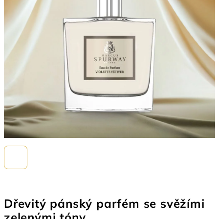
Dřevitý pánský parfém se svěžími
zelenými tóny