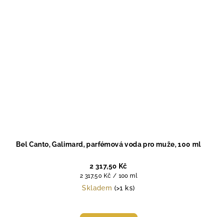
Bel Canto, Galimard, parfémová voda pro muže, 100 ml
2 317,50 Kč
Měrná
2 317,50 Kč / 100 ml
cena:
Skladem
(>1 ks)