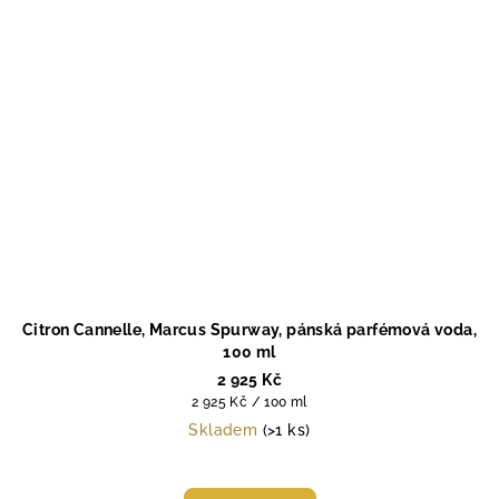
Citron Cannelle, Marcus Spurway, pánská parfémová voda,
100 ml
2 925 Kč
Měrná
2 925 Kč / 100 ml
cena:
Skladem
(>1 ks)
Průměrné
hodnocení