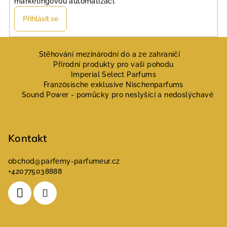
marketingovou automatizaci.
Přihlásit se
Z
á
Stěhování mezinárodní do a ze zahraničí
Přírodní produkty pro vaši pohodu
p
Imperial Select Parfums
a
Französische exklusive Nischenparfums
Sound Power - pomůcky pro neslyšící a nedoslýchavé
t
í
Kontakt
obchod
@
parfemy-parfumeur.cz
+420775038888