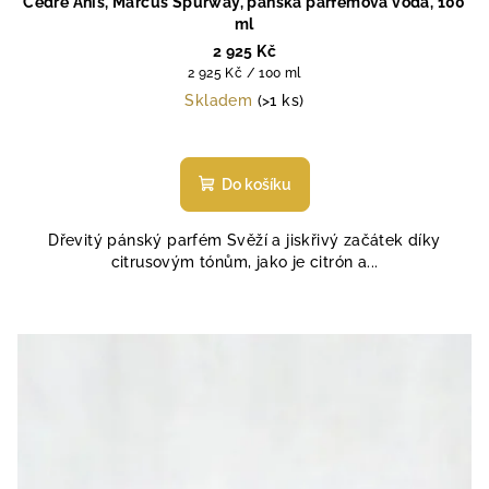
Cedre Anis, Marcus Spurway, pánská parfémová voda, 100
ml
2 925 Kč
Měrná
2 925 Kč / 100 ml
cena:
Skladem
(>1 ks)
Do košíku
Dřevitý pánský parfém Svěží a jiskřivý začátek díky
citrusovým tónům, jako je citrón a...