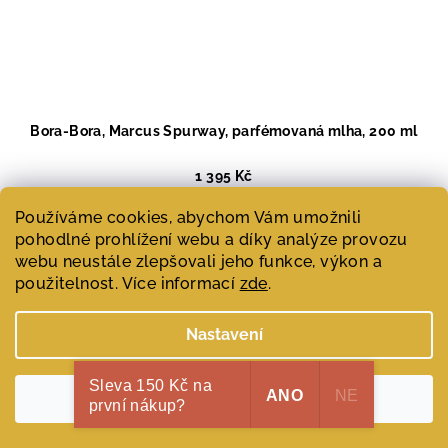
Bora-Bora, Marcus Spurway, parfémovaná mlha, 200 ml
1 395 Kč
Měrná
697,50 Kč / 100 ml
Používáme cookies, abychom Vám umožnili
cena:
Skladem
(>1 ks)
pohodlné prohlížení webu a díky analýze provozu
webu neustále zlepšovali jeho funkce, výkon a
použitelnost. Více informací
zde
.
Do košíku
Nastavení
Parfémovaná mlha s tropickou ovocnou vůni. Prodlužte si
prázdniny a utečte na chvíli...
Sleva 150 Kč na
ANO
NE
Souhlasím
první nákup?