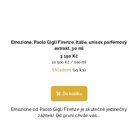
Emozione, Paolo Gigli Firenze, Itálie, unisex parfémový
extrakt, 30 ml
3 150 Kč
Měrná
10 500 Kč / 100 ml
cena:
Skladem
(>1 ks)
Průměrné
hodnocení
produktu
Do košíku
je
4,8
Emozione od Paolo Gigli Firenze je skutečně jedinečný
z
zážitek! Od první chvíle vás...
5
hvězdiček.