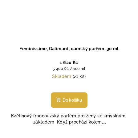
Feminissime, Galimard, dámský parfém, 30 ml
1 620 Kč
Měrná
5 400 Kč / 100 ml
cena:
Skladem
(>1 ks)
Průměrné
hodnocení
produktu
Do košíku
je
5,0
Květinový francouzský parfém pro ženy se smyslným
z
základem Když prochází kolem,...
5
hvězdiček.