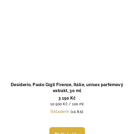
Desiderio, Paolo Gigli Firenze, Itálie, unisex parfémový
extrakt, 30 ml
3 150 Kč
Měrná
10 500 Kč / 100 ml
cena:
Skladem
(>1 ks)
Průměrné
hodnocení
produktu