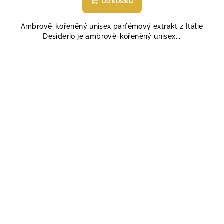
Do košíku
je
5,0
Ambrově-kořeněný unisex parfémový extrakt z Itálie
z
Desiderio je ambrově-kořeněný unisex...
5
hvězdiček.