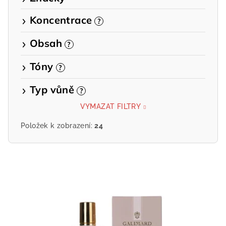
Koncentrace
?
Obsah
?
Tóny
?
Typ vůně
?
VYMAZAT FILTRY
Položek k zobrazení:
24
V
ý
p
i
s