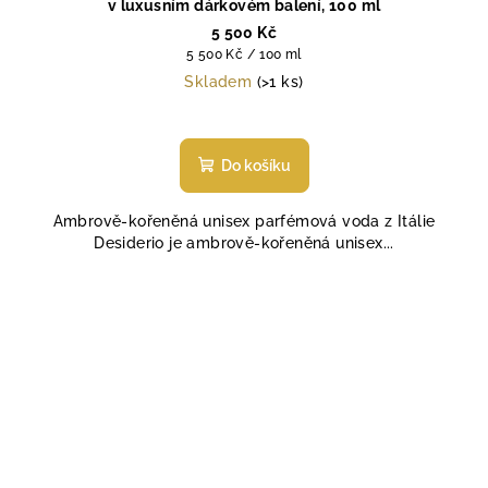
v luxusním dárkovém balení, 100 ml
5 500 Kč
Měrná
5 500 Kč / 100 ml
cena:
Skladem
(>1 ks)
Do košíku
Ambrově-kořeněná unisex parfémová voda z Itálie
Desiderio je ambrově-kořeněná unisex...