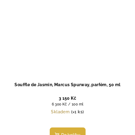
Souffle de Jasmin, Marcus Spurway, parfém, 50 ml
3 150 Kč
Měrná
6 300 Kč / 100 ml
cena:
Skladem
(>1 ks)
Průměrné
hodnocení
produktu