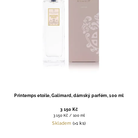
p
r
o
d
u
k
t
ů
Printemps etoile, Galimard, dámský parfém, 100 ml
3 150 Kč
Měrná
3 150 Kč / 100 ml
cena:
Skladem
(>1 ks)
Průměrné