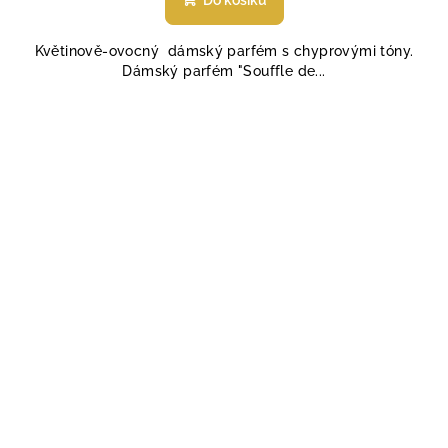
Do košíku
je
5,0
Květinově-ovocný dámský parfém s chyprovými tóny.
z
Dámský parfém "Souffle de...
5
hvězdiček.