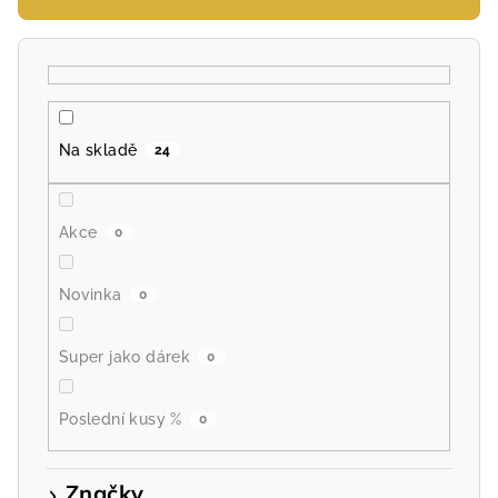
r
o
d
u
k
Na skladě
24
t
ů
Akce
0
Novinka
0
Super jako dárek
0
Poslední kusy %
0
Značky