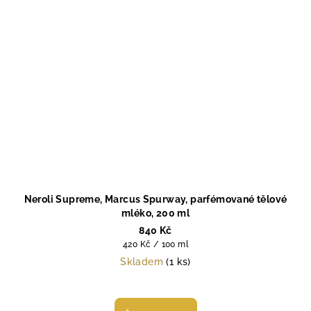
Neroli Supreme, Marcus Spurway, parfémované tělové
mléko, 200 ml
840 Kč
Měrná
420 Kč / 100 ml
cena:
Skladem
(1 ks)
Průměrné
hodnocení