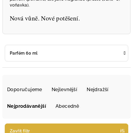
voňavka).
Nová vůně. Nové potěšení.
Parfém 60 ml
Ř
a
Doporučujeme
Nejlevnější
Nejdražší
z
e
Nejprodávanější
Abecedně
n
í
p
Zavřít filtr