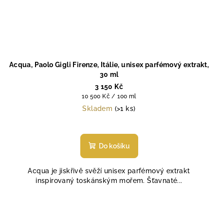
Acqua, Paolo Gigli Firenze, Itálie, unisex parfémový extrakt,
30 ml
3 150 Kč
Měrná
10 500 Kč / 100 ml
cena:
Skladem
(>1 ks)
Průměrné
hodnocení
produktu
Do košíku
je
5,0
Acqua je jiskřivě svěží unisex parfémový extrakt
z
inspirovaný toskánským mořem. Šťavnaté...
5
hvězdiček.