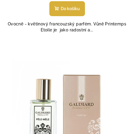
hodnocení
produktu
Do košíku
je
5,0
Ovocně - květinový francouzský parfém. Vůně Printemps
z
Etoile je jako radostní a...
5
hvězdiček.