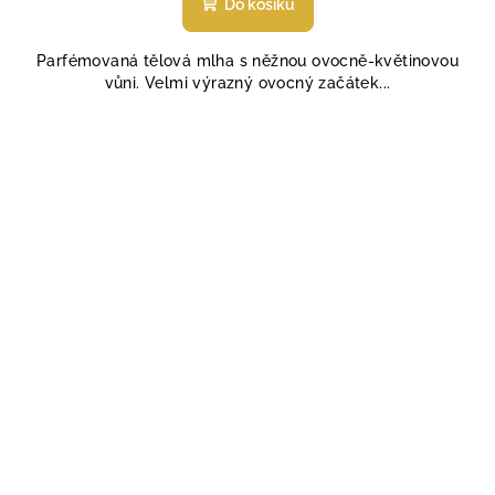
Do košíku
je
5,0
Parfémovaná tělová mlha s něžnou ovocně-květinovou
z
vůni. Velmi výrazný ovocný začátek...
5
hvězdiček.