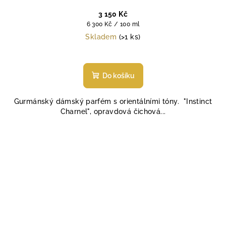
3 150 Kč
Měrná
6 300 Kč / 100 ml
cena:
Skladem
(>1 ks)
Do košíku
Gurmánský dámský parfém s orientálními tóny. "Instinct
Charnel", opravdová čichová...