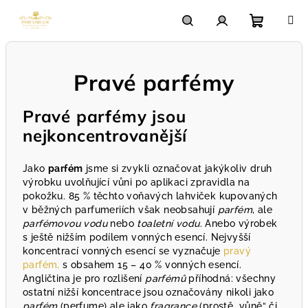
Přejít
na
obsah
Nákupn
Hledat
Přihlášení
Pravé parfémy
košík
Pravé parfémy jsou
nejkoncentrovanější
Jako
parfém
jsme si zvykli označovat jakýkoliv druh
výrobku uvolňující vůni po aplikaci zpravidla na
pokožku. 85 % těchto voňavých lahviček kupovaných
v běžných parfumeriích však neobsahují
parfém
, ale
parfémovou vodu
nebo
toaletní vodu
. Anebo výrobek
s ještě nižším podílem vonných esencí. Nejvyšší
koncentrací vonných esencí se vyznačuje
pravý
parfém,
s obsahem 15 – 40 % vonných esencí.
Angličtina je pro rozlišení
parfémů
příhodná: všechny
ostatní nižší koncentrace jsou označovány nikoli jako
parfém
(perfume) ale jako
fragrance
(prostě „vůně“ či