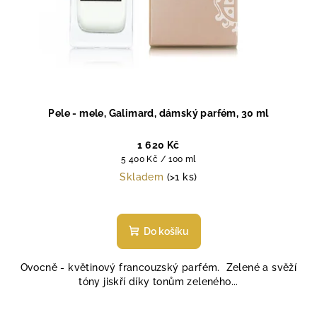
Pele - mele, Galimard, dámský parfém, 30 ml
1 620 Kč
Měrná
5 400 Kč / 100 ml
cena:
Skladem
(>1 ks)
Průměrné
hodnocení
produktu
Do košíku
je
5,0
Ovocně - květinový francouzský parfém. Zelené a svěží
z
tóny jiskří díky tonům zeleného...
5
hvězdiček.