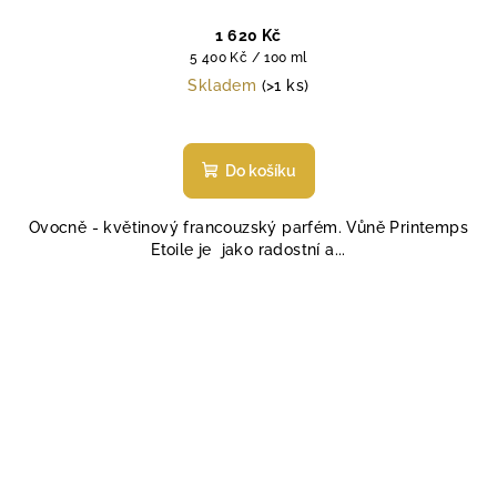
1 620 Kč
Měrná
5 400 Kč / 100 ml
cena:
Skladem
(>1 ks)
Průměrné
hodnocení
produktu
Do košíku
je
5,0
Ovocně - květinový francouzský parfém. Vůně Printemps
z
Etoile je jako radostní a...
5
hvězdiček.