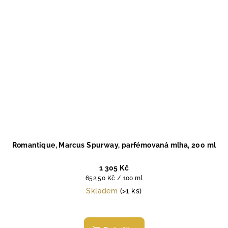
Romantique, Marcus Spurway, parfémovaná mlha, 200 ml
1 305 Kč
Měrná
652,50 Kč / 100 ml
cena:
Skladem
(>1 ks)
Průměrné
hodnocení
produktu