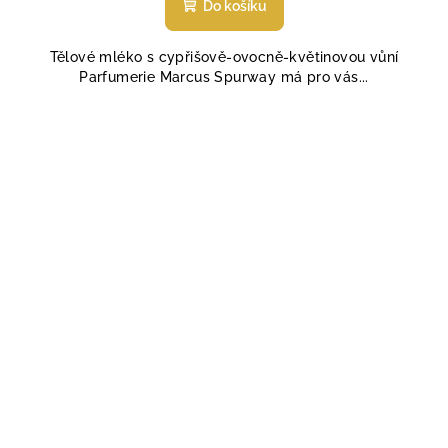
produktu
Do košíku
je
4,5
Tělové mléko s cypřišově-ovocně-květinovou vůní
z
Parfumerie Marcus Spurway má pro vás...
5
hvězdiček.