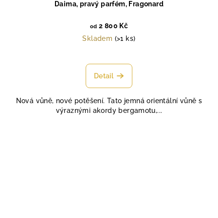
Daima, pravý parfém, Fragonard
2 800 Kč
od
Skladem
(>1 ks)
Průměrné
hodnocení
produktu
Detail
je
4,4
Nová vůně, nové potěšení. Tato jemná orientální vůně s
z
výraznými akordy bergamotu,...
5
hvězdiček.