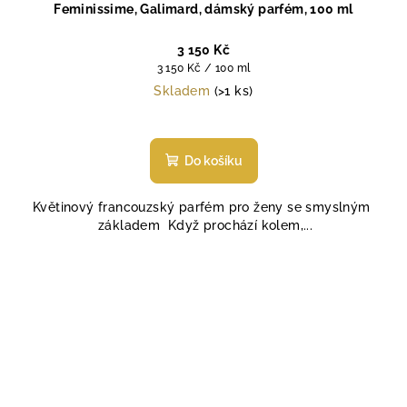
Feminissime, Galimard, dámský parfém, 100 ml
3 150 Kč
Měrná
3 150 Kč / 100 ml
cena:
Skladem
(>1 ks)
Průměrné
hodnocení
produktu
Do košíku
je
4,5
Květinový francouzský parfém pro ženy se smyslným
z
základem Když prochází kolem,...
5
hvězdiček.