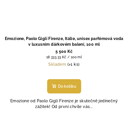
Emozione, Paolo Gigli Firenze, Itálie, unisex parfémová voda
v luxusním dárkovém balení, 100 ml
5 500 Kč
Měrná
18 333,33 Kč / 100 ml
cena:
Skladem
(>1 ks)
Do košíku
Emozione od Paolo Gigli Firenze je skutečně jedinečný
zážitek! Od první chvíle vás...