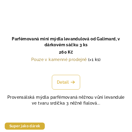
Parfémovaná mini mýdla levandulová od Galimard, v
dárkovém sáčku 3 ks
260 Kč
Pouze v kamenné prodejně
(>1 ks)
Detail
Provensálská mýdla parfémovaná něžnou vůní levandule
ve tvaru srdíčka 3 něžně fialová...
Super jako dárek