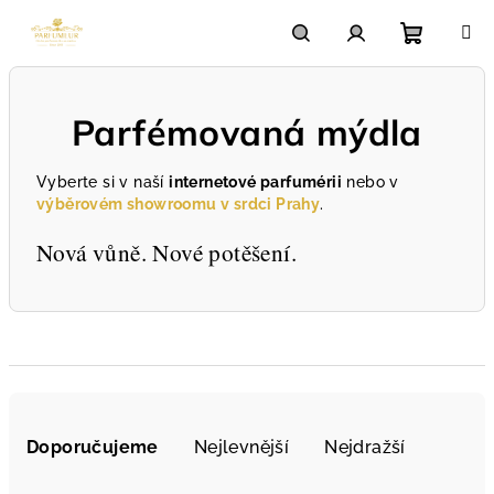
Přejít
na
obsah
Nákupn
Hledat
Přihlášení
Parfémovaná mýdla
košík
Vyberte si v naší
internetové parfumérii
nebo v
výběrovém showroomu v srdci Prahy
.
Nová vůně. Nové potěšení.
Ř
a
Doporučujeme
Nejlevnější
Nejdražší
z