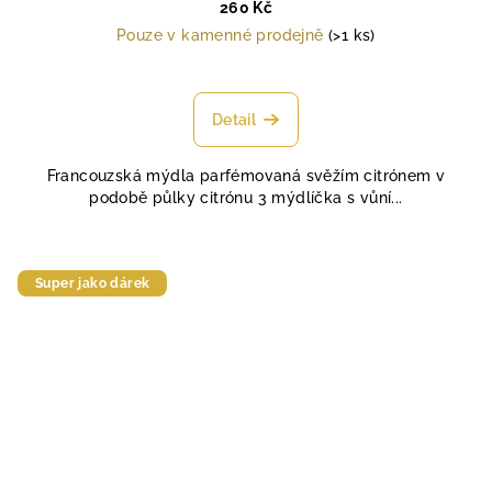
260 Kč
Pouze v kamenné prodejně
(>1 ks)
Průměrné
hodnocení
produktu
Detail
je
5,0
Francouzská mýdla parfémovaná svěžím citrónem v
z
podobě půlky citrónu 3 mýdlíčka s vůní...
5
hvězdiček.
Super jako dárek