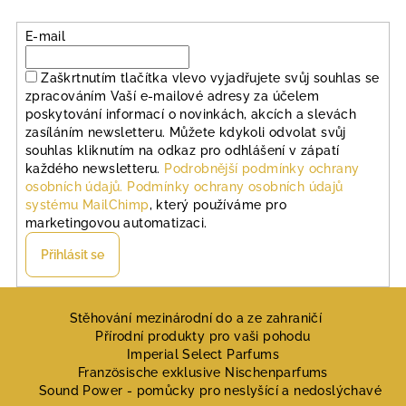
i
s
E-mail
u
Zaškrtnutím tlačítka vlevo vyjadřujete svůj souhlas se
zpracováním Vaší e-mailové adresy za účelem
poskytování informací o novinkách, akcích a slevách
zasíláním newsletteru. Můžete kdykoli odvolat svůj
souhlas kliknutím na odkaz pro odhlášení v zápatí
každého newsletteru.
Podrobnější podmínky ochrany
osobních údajů.
Podmínky ochrany osobních údajů
systému MailChimp
, který používáme pro
marketingovou automatizaci.
Přihlásit se
Z
á
Stěhování mezinárodní do a ze zahraničí
Přírodní produkty pro vaši pohodu
p
Imperial Select Parfums
a
Französische exklusive Nischenparfums
Sound Power - pomůcky pro neslyšící a nedoslýchavé
t