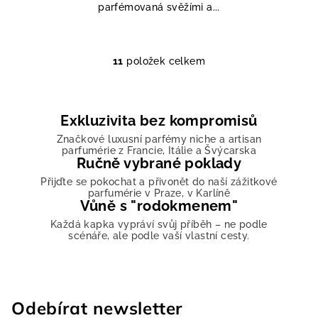
parfémovaná svěžími a...
5
hvězdiček.
11
položek celkem
O
v
l
á
Exkluzivita bez kompromisů
d
Značkové luxusní parfémy niche a artisan
a
parfumérie z Francie, Itálie a Švýcarska
Ručně vybrané poklady
c
í
Přijďte se pokochat a přivonět do naší zážitkové
parfumérie v Praze, v Karlíně
p
Vůně s "rodokmenem"
r
Každá kapka vypráví svůj příběh – ne podle
v
scénáře, ale podle vaší vlastní cesty.
k
y
v
ý
Odebírat newsletter
p