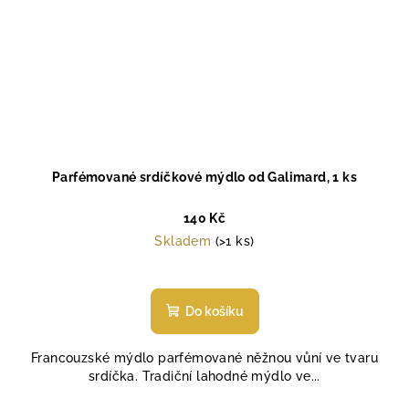
Parfémované srdíčkové mýdlo od Galimard, 1 ks
140 Kč
Skladem
(>1 ks)
Průměrné
hodnocení
produktu
Do košíku
je
5,0
Francouzské mýdlo parfémované něžnou vůní ve tvaru
z
srdíčka. Tradiční lahodné mýdlo ve...
5
hvězdiček.