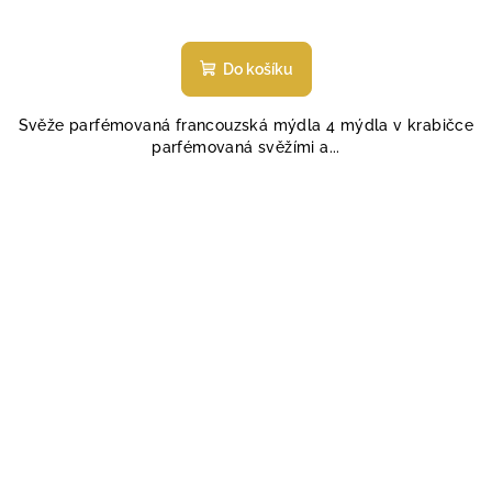
Průměrné
hodnocení
produktu
Do košíku
je
5,0
Svěže parfémovaná francouzská mýdla 4 mýdla v krabičce
z
parfémovaná svěžími a...
5
hvězdiček.