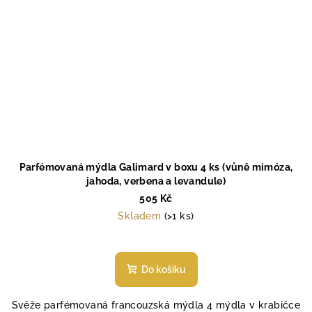
Parfémovaná mýdla Galimard v boxu 4 ks (vůně mimóza,
jahoda, verbena a levandule)
505 Kč
Skladem
(>1 ks)
Průměrné
hodnocení
produktu
Do košíku
je
5,0
Svěže parfémovaná francouzská mýdla 4 mýdla v krabičce
z