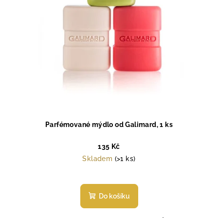
Parfémované mýdlo od Galimard, 1 ks
135 Kč
Skladem
(>1 ks)
Průměrné
hodnocení
produktu
Do košíku
je
5,0