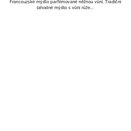
Francouzské mýdlo parfémované něžnou vůní. Tradiční
z
lahodné mýdlo s vůní růže,...
5
hvězdiček.