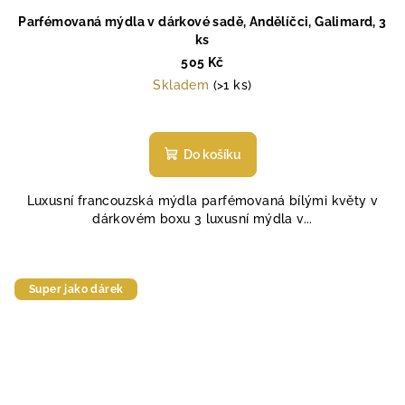
Parfémovaná mýdla v dárkové sadě, Andělíčci, Galimard, 3
ks
505 Kč
Skladem
(>1 ks)
Průměrné
hodnocení
produktu
Do košíku
je
5,0
Luxusní francouzská mýdla parfémovaná bílými květy v
z
dárkovém boxu 3 luxusní mýdla v...
5
hvězdiček.
Super jako dárek