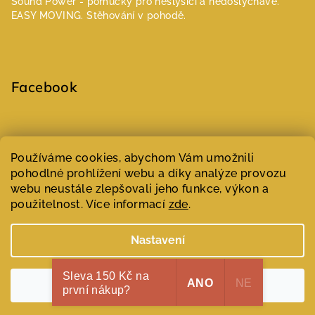
Sound Power - pomůcky pro neslyšící a nedoslýchavé.
EASY MOVING. Stěhování v pohodě.
Facebook
Select Language
▼
Používáme cookies, abychom Vám umožnili
pohodlné prohlížení webu a díky analýze provozu
webu neustále zlepšovali jeho funkce, výkon a
Copyright 2026
Parfumeur | Niche parfémy
. Všechna práva
vyhrazena.
Upravit nastavení cookies
použitelnost. Více informací
zde
.
Vytvořil Shoptet
Nastavení
Sleva 150 Kč na
ANO
NE
Souhlasím
první nákup?