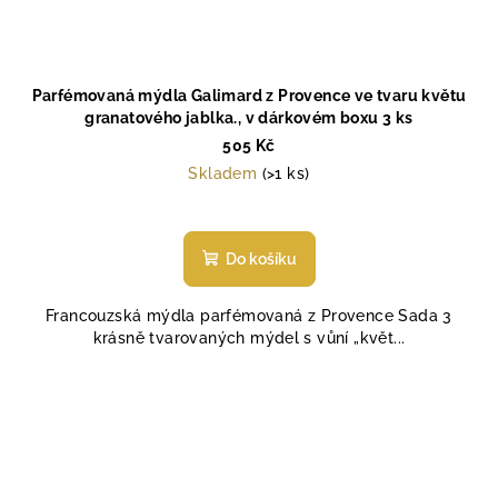
Parfémovaná mýdla Galimard z Provence ve tvaru květu
granatového jablka., v dárkovém boxu 3 ks
505 Kč
Skladem
(>1 ks)
Průměrné
hodnocení
produktu
Do košíku
je
5,0
Francouzská mýdla parfémovaná z Provence Sada 3
z
krásně tvarovaných mýdel s vůní „květ...
5
hvězdiček.