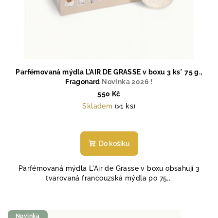
t
ů
Parfémovaná mýdla L'AIR DE GRASSE v boxu 3 ks* 75 g.,
Fragonard
Novinka 2026 !
550 Kč
Skladem
(>1 ks)
Do košíku
Parfémovaná mýdla L'Air de Grasse v boxu obsahují 3
tvarovaná francouzská mýdla po 75...
Novinka