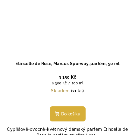
Etincelle de Rose, Marcus Spurway, parfém, 50 ml
3 150 Kč
Měrná
6 300 Kč / 100 ml
cena:
Skladem
(>1 ks)
Do košíku
Cypřišově-ovocně-květinový dámský parfém Etincelle de