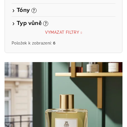
Tóny
?
Typ vůně
?
VYMAZAT FILTRY
Položek k zobrazení:
6
V
ý
p
i
s
p
r
o
d