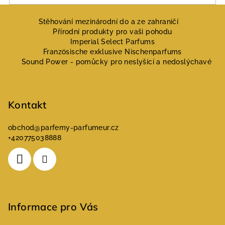
Z
á
Stěhování mezinárodní do a ze zahraničí
Přírodní produkty pro vaši pohodu
p
Imperial Select Parfums
a
Französische exklusive Nischenparfums
Sound Power - pomůcky pro neslyšící a nedoslýchavé
t
í
Kontakt
obchod
@
parfemy-parfumeur.cz
+420775038888
Informace pro Vás