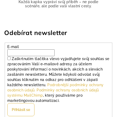
Každá kapka vypráví svůj příběh – ne podle
v
scénáře, ale podle vaší vlastní cesty.
k
y
v
ý
Odebírat newsletter
p
i
s
E-mail
u
Zaškrtnutím tlačítka vlevo vyjadřujete svůj souhlas se
zpracováním Vaší e-mailové adresy za účelem
poskytování informací o novinkách, akcích a slevách
zasíláním newsletteru. Můžete kdykoli odvolat svůj
souhlas kliknutím na odkaz pro odhlášení v zápatí
každého newsletteru.
Podrobnější podmínky ochrany
osobních údajů.
Podmínky ochrany osobních údajů
systému MailChimp
, který používáme pro
marketingovou automatizaci.
Přihlásit se