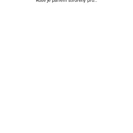
Rose je parfém stvořený pro...