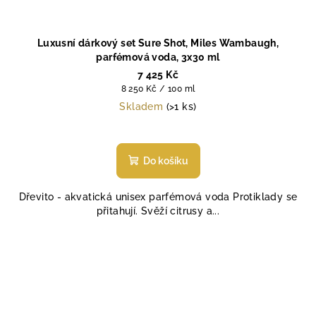
Luxusní dárkový set Sure Shot, Miles Wambaugh,
parfémová voda, 3x30 ml
7 425 Kč
Měrná
8 250 Kč / 100 ml
cena:
Skladem
(>1 ks)
Průměrné
hodnocení
produktu
Do košíku
je
5,0
Dřevito - akvatická unisex parfémová voda Protiklady se
z
přitahují. Svěží citrusy a...
5
hvězdiček.