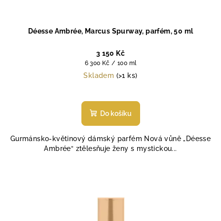
Déesse Ambrée, Marcus Spurway, parfém, 50 ml
3 150 Kč
Měrná
6 300 Kč / 100 ml
cena:
Skladem
(>1 ks)
Průměrné
hodnocení
produktu
Do košíku
je
5,0
Gurmánsko-květinový dámský parfém Nová vůně „Déesse
z
Ambrée“ ztělesňuje ženy s mystickou...
5
hvězdiček.