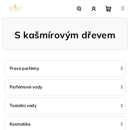
Přejít
na
obsah
Nákupn
Hledat
Přihlášení
S kašmírovým dřevem
košík
Pravé parfémy
Parfémové vody
Toaletní vody
Kosmetika