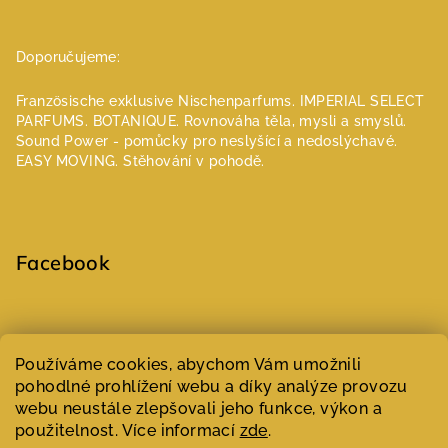
Doporučujeme:
Französische exklusive Nischenparfums.
IMPERIAL SELECT
PARFUMS.
BOTANIQUE. Rovnováha těla, mysli a smyslů.
Sound Power - pomůcky pro neslyšící a nedoslýchavé.
EASY MOVING. Stěhování v pohodě.
Facebook
Select Language
▼
Používáme cookies, abychom Vám umožnili
pohodlné prohlížení webu a díky analýze provozu
webu neustále zlepšovali jeho funkce, výkon a
Copyright 2026
Parfumeur | Niche parfémy
. Všechna práva
vyhrazena.
Upravit nastavení cookies
použitelnost. Více informací
zde
.