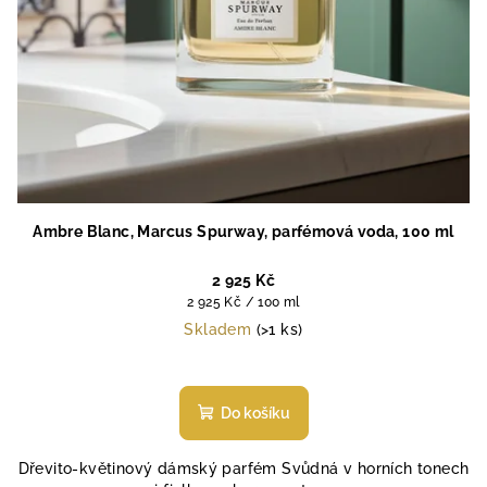
u
k
t
ů
Ambre Blanc, Marcus Spurway, parfémová voda, 100 ml
2 925 Kč
Měrná
2 925 Kč / 100 ml
cena:
Skladem
(>1 ks)
Průměrné
hodnocení
produktu
Do košíku
je
5,0
Dřevito-květinový dámský parfém Svůdná v horních tonech
z