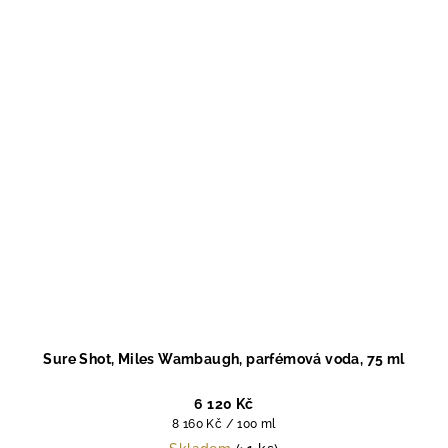
Sure Shot, Miles Wambaugh, parfémová voda, 75 ml
6 120 Kč
Měrná
8 160 Kč / 100 ml
cena: