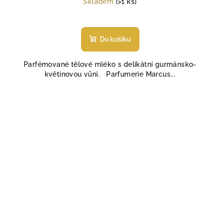
Skladem
(>1 ks)
Do košíku
Parfémované tělové mléko s delikátní gurmánsko-
květinovou vůni. Parfumerie Marcus...