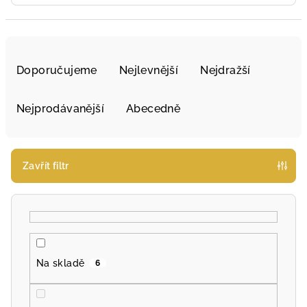
Ř
a
Doporučujeme
Nejlevnější
Nejdražší
z
e
Nejprodávanější
Abecedně
n
í
p
Zavřít filtr
r
o
d
u
k
Na skladě
6
t
ů