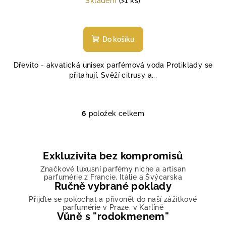
Skladem
(>1 ks)
Průměrné
hodnocení
produktu
Do košíku
je
5,0
Dřevito - akvatická unisex parfémová voda Protiklady se
z
přitahují. Svěží citrusy a...
5
hvězdiček.
6
položek celkem
O
v
l
á
Exkluzivita bez kompromisů
d
Značkové luxusní parfémy niche a artisan
a
parfumérie z Francie, Itálie a Švýcarska
Ručně vybrané poklady
c
í
Přijďte se pokochat a přivonět do naší zážitkové
parfumérie v Praze, v Karlíně
p
Vůně s "rodokmenem"
r