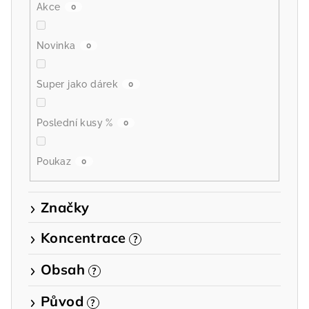
Akce
0
Novinka
0
Super jako dárek
0
Poslední kusy %
0
Poukaz
0
Značky
Koncentrace
?
Obsah
?
Původ
?