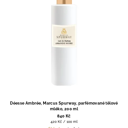
Déesse Ambrée, Marcus Spurway, parfémované tělové
mléko, 200 ml
840 Kč
Měrná
420 Kč / 100 ml
cena: