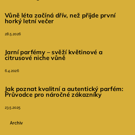
Vůně léta začíná dřív, než přijde první
horký letní večer
28.5.2026
Jarní parfémy – svěží květinové a
citrusové niche vůně
6.4.2026
Jak poznat kvalitní a autentický parfém:
Průvodce pro náročné zákazníky
23.5.2025
Archiv