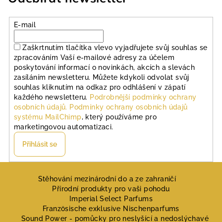
E-mail
Zaškrtnutím tlačítka vlevo vyjadřujete svůj souhlas se
zpracováním Vaší e-mailové adresy za účelem
poskytování informací o novinkách, akcích a slevách
zasíláním newsletteru. Můžete kdykoli odvolat svůj
souhlas kliknutím na odkaz pro odhlášení v zápatí
každého newsletteru.
Podrobnější podmínky ochrany
osobních údajů.
Podmínky ochrany osobních údajů
systému MailChimp
, který používáme pro
marketingovou automatizaci.
Přihlásit se
Z
á
Stěhování mezinárodní do a ze zahraničí
Přírodní produkty pro vaši pohodu
p
Imperial Select Parfums
a
Französische exklusive Nischenparfums
Sound Power - pomůcky pro neslyšící a nedoslýchavé