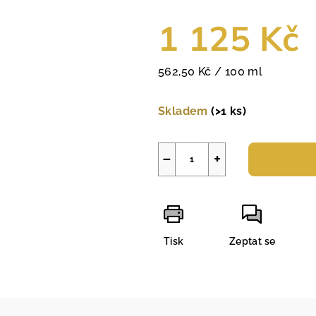
1 125 Kč
Měrná
562,50 Kč / 100 ml
cena:
Skladem
(>1 ks)
−
+
Tisk
Zeptat se