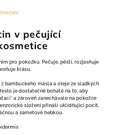
dnocení
in v pečující
kosmetice
m pro pokožku. Pečuje, pěstí, rozjasňuje
esňuje krásu.
 z bambuckého másla a oleje ze sladkých
řesto je dostatečně bohaté na to, aby
taci* a zároveň zanechávalo na pokožce
nzorické složení přináší uklidňující pocit,
láčnou a sametově hebkou.
pidermis