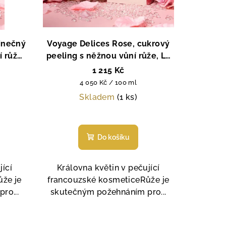
inečný
Voyage Delices Rose, cukrový
 růže,
peeling s něžnou vůní růže, La
s, 300
Sultane de Saba, Paris, 300 g
1 215 Kč
Měrná
4 050 Kč / 100 ml
cena:
Skladem
(1 ks)
Průměrné
í
hodnocení
Do košíku
produktu
je
5,0
jící
Královna květin v pečující
z
že je
francouzské kosmeticeRůže je
5
ro...
skutečným požehnáním pro...
.
hvězdiček.