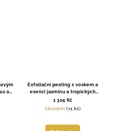
ělovým
Exfoliační peeling s voskem a
us a
esenci jasmínu a tropických
 La
květů, Malaysia, La Sultane de
1 305 Kč
is
Saba, Paris
Skladem
(>1 ks)
Průměrné
í
hodnocení