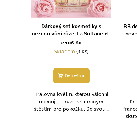
Dárkový set kosmetiky s
BB de
něžnou vůni růže, La Sultane de
nevě
Saba, Paris
2 106 Kč
Skladem
(1 ks)
Průměrné
hodnocení
Do košíku
produktu
je
5,0
Královna květin, kterou všichni
z
oceňují, je růže skutečným
Krá
5
štěstím pro pokožku. Se svou...
franc
hvězdiček.
skut