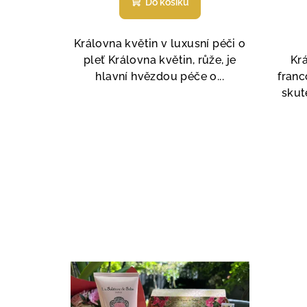
Do košíku
produktu
je
5,0
Královna květin v luxusní péči o
z
pleť Královna květin, růže, je
Krá
5
hlavní hvězdou péče o...
fran
hvězdiček.
skut