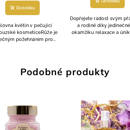
Do košíku
hodnocení
produktu
Do košíku
produktu
je
je
4,5
Dopřejete radost svým př
5,0
z
lovna květin v pečující
a rodině díky jedineč
z
5
couzské kosmeticeRůže je
okamžiku relaxace a úniku
5
hvězdiček
ečným požehnáním pro...
hvězdiček.
Podobné produkty