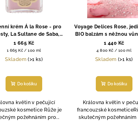
nní krém Á la Rose - pro
Voyage Delices Rose, jed
sty, La Sultane de Saba,
BIO balzám s něžnou vůní
Paris, 100 ml
La Sultane de Saba, Pari
1 665 Kč
1 440 Kč
ml
Měrná
Měrná
1 665 Kč / 100 ml
4 800 Kč / 100 ml
cena:
cena:
Skladem
(>1 ks)
Skladem
(>1 ks)
Průměrné
Průměrné
hodnocení
hodnocen
Do košíku
Do košíku
produktu
produktu
je
je
5,0
5,0
lovna květin v pečující
Královna květin v peču
z
z
ouzské kosmetice Růže je
francouzské kosmeticeRů
5
5
ečným požehnáním pro...
skutečným požehnáním p
hvězdiček.
hvězdiček