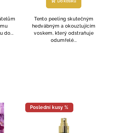
Do košíku
produktu
je
5,0
átelům
Tento peeling skutečným
z
nému
hedvábným a okouzlujícím
5
 do...
voskem, který odstraňuje
.
hvězdiček.
odumřelé...
Poslední kusy %