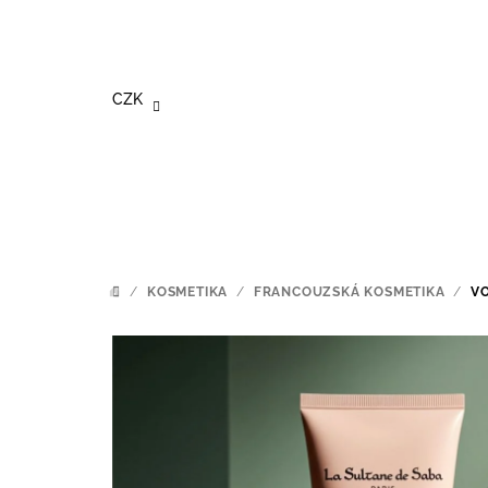
Přejít
na
obsah
CZK
/
KOSMETIKA
/
FRANCOUZSKÁ KOSMETIKA
/
VO
DOMŮ