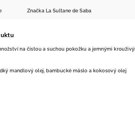
e
Značka
La Sultane de Saba
duktu
množství na čistou a suchou pokožku a jemnými krouživ
ladký mandlový olej, bambucké máslo a kokosový olej