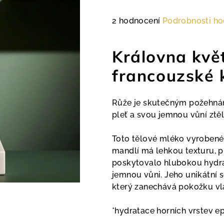
Průměrné
2 hodnocení
Podrobnosti ho
hodnocení
produktu
Královna květ
je
5,0
francouzské 
z
5
Růže je skutečným požehnání
hvězdiček.
pleť a svou jemnou vůní ztěl
Toto tělové mléko vyrobené
mandlí má lehkou texturu, p
poskytovalo hlubokou hydra
jemnou vůni. Jeho unikátní se
který zanechává pokožku v
*hydratace horních vrstev e