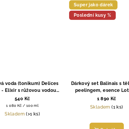
Super jako dárek
Poslední kusy %
vá voda (tonikum) Delices
Dárkový set Balinais s t
 - Elixir s růžovou vodou
peelingem, esence Lot
 nevěsty, La Sultane de
Frangipani (Plumeria),
540 Kč
1 890 Kč
Saba, Paris, 50 ml
Sultane de Saba, Par
Měrná
1 080 Kč / 100 ml
Skladem
(1 ks)
cena:
Skladem
(>1 ks)
Průměrné
Průměrné
hodnocen