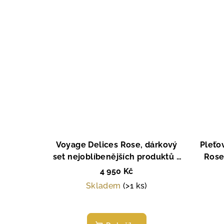
Voyage Delices Rose, dárkový
Pleťo
set nejoblíbenějších produktů s
Rose
esencí růže, La Sultane de
pro
4 950 Kč
Saba, Paris
Skladem
(>1 ks)
Průměrné
hodnocení