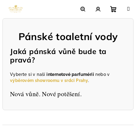
Přejít
na
obsah
Nákupn
Hledat
Přihlášení
Pánské toaletní vody
košík
Jaká pánská vůně bude ta
pravá?
Vyberte si v naší
internetové parfumérii
nebo v
výběrovém showroomu v srdci Prahy
.
Nová vůně. Nové potěšení.