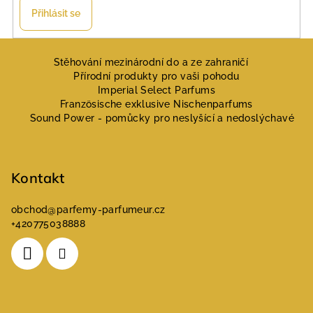
Přihlásit se
Z
á
Stěhování mezinárodní do a ze zahraničí
Přírodní produkty pro vaši pohodu
p
Imperial Select Parfums
a
Französische exklusive Nischenparfums
Sound Power - pomůcky pro neslyšící a nedoslýchavé
t
í
Kontakt
obchod
@
parfemy-parfumeur.cz
+420775038888