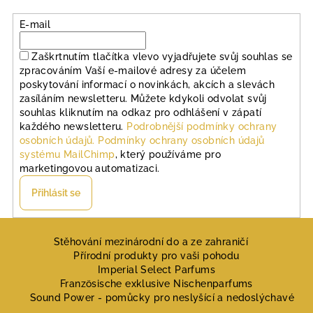
E-mail
Zaškrtnutím tlačítka vlevo vyjadřujete svůj souhlas se
zpracováním Vaší e-mailové adresy za účelem
poskytování informací o novinkách, akcích a slevách
zasíláním newsletteru. Můžete kdykoli odvolat svůj
souhlas kliknutím na odkaz pro odhlášení v zápatí
každého newsletteru.
Podrobnější podmínky ochrany
osobních údajů.
Podmínky ochrany osobních údajů
systému MailChimp
, který používáme pro
marketingovou automatizaci.
Přihlásit se
Z
á
Stěhování mezinárodní do a ze zahraničí
Přírodní produkty pro vaši pohodu
p
Imperial Select Parfums
a
Französische exklusive Nischenparfums
Sound Power - pomůcky pro neslyšící a nedoslýchavé
t