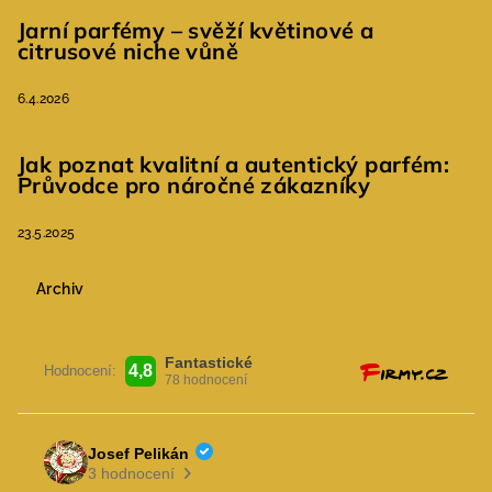
Jarní parfémy – svěží květinové a
citrusové niche vůně
6.4.2026
Jak poznat kvalitní a autentický parfém:
Průvodce pro náročné zákazníky
23.5.2025
Archiv