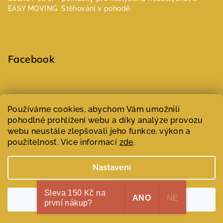
EASY MOVING. Stěhování v pohodě.
Facebook
Select Language
▼
Používáme cookies, abychom Vám umožnili
pohodlné prohlížení webu a díky analýze provozu
webu neustále zlepšovali jeho funkce, výkon a
Copyright 2026
Parfumeur | Niche parfémy
. Všechna práva
vyhrazena.
Upravit nastavení cookies
použitelnost. Více informací
zde
.
Vytvořil Shoptet
Nastavení
Sleva 150 Kč na
ANO
NE
Souhlasím
první nákup?