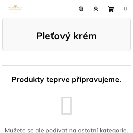
Přejít
na
obsah
Nákupn
Hledat
Přihlášení
Pleťový krém
košík
Produkty teprve připravujeme.
Můžete se ale podívat na ostatní kategorie.