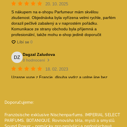
Doporučujeme:
Französische exklusive Nischenparfums.
IMPERIAL SELECT
PARFUMS.
BOTANIQUE. Rovnováha těla, mysli a smyslů.
Sound Power - pomůcky pro neslyšící a nedoslýchavé.