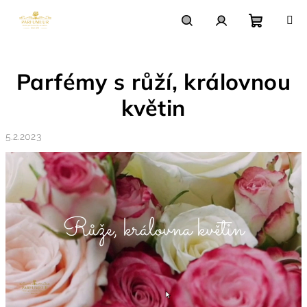
Přejít
na
obsah
Nákupn
Hledat
Přihlášení
Parfémy s růží, královnou
košík
květin
5.2.2023