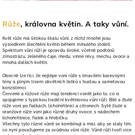
Růže
, královna květin. A taky vůní.
Květ růže má širokou škálu vůní, z nichž mnohé jsou
výsledkem šlechtění květin během minulého století.
Spektrum vůní růží je opravdu široké, včetně podtónů
zimostrázu, zeleného čaje, medu, vinné révy, mechu, ovoce a
mnoha dalších květin.
Obecně lze říci, že nejlépe voní růže s tmavšími barevnými
tóny a plným trsem okvětních lístků s hustou a sametovou
konzistencí.
Červené a růžové růže mají tendenci vonět jako to, co si
spojujeme s typickou tradiční květinovou vůní růží. Bílé a žluté
růže voní po fialkách, lichořeřišnici a citronech. Sytě žluté a
oranžové růže voní jako různé druhy ovoce, s nádechem
lichořeřišnice, fialek a hřebíčku.
Všechny tyto různé vůně se kombinují a mísí, aby se staly tím,
co nyní považujeme za svůdnou vůni růže. Vůně růží tvoří více