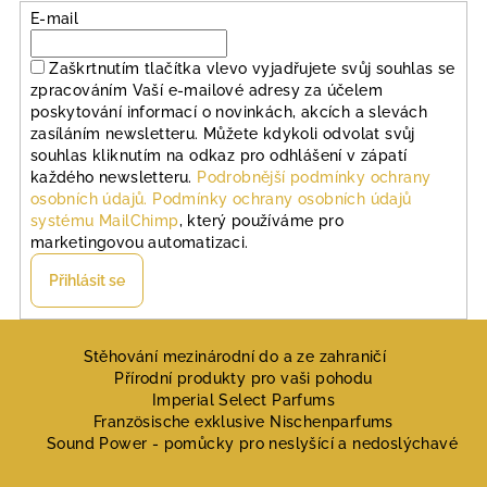
E-mail
Zaškrtnutím tlačítka vlevo vyjadřujete svůj souhlas se
zpracováním Vaší e-mailové adresy za účelem
poskytování informací o novinkách, akcích a slevách
zasíláním newsletteru. Můžete kdykoli odvolat svůj
souhlas kliknutím na odkaz pro odhlášení v zápatí
každého newsletteru.
Podrobnější podmínky ochrany
osobních údajů.
Podmínky ochrany osobních údajů
systému MailChimp
, který používáme pro
marketingovou automatizaci.
Přihlásit se
Z
á
Stěhování mezinárodní do a ze zahraničí
Přírodní produkty pro vaši pohodu
p
Imperial Select Parfums
a
Französische exklusive Nischenparfums
Sound Power - pomůcky pro neslyšící a nedoslýchavé
t
í