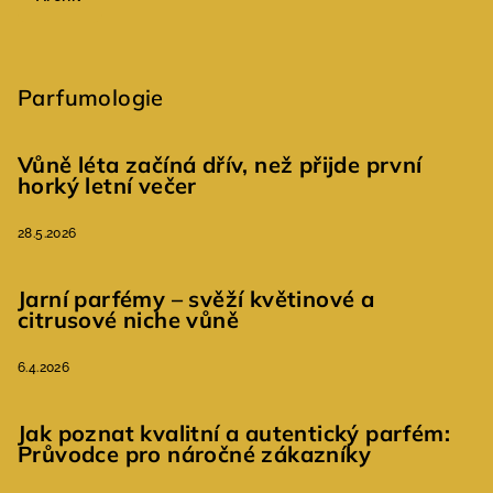
Parfumologie
Vůně léta začíná dřív, než přijde první
horký letní večer
28.5.2026
Jarní parfémy – svěží květinové a
citrusové niche vůně
6.4.2026
Jak poznat kvalitní a autentický parfém:
Průvodce pro náročné zákazníky