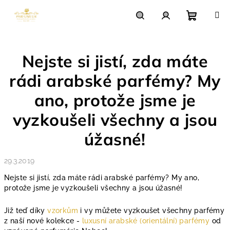
Přejít
na
obsah
Nákupn
Hledat
Přihlášení
Nejste si jistí, zda máte
košík
rádi arabské parfémy? My
ano, protože jsme je
vyzkoušeli všechny a jsou
úžasné!
29.3.2019
Nejste si jistí, zda máte rádi arabské parfémy? My ano,
protože jsme je vyzkoušeli všechny a jsou úžasné!
Již teď díky
vzorkům
i vy můžete vyzkoušet všechny parfémy
z naší nové kolekce -
luxusní arabské (orientální) parfémy
od