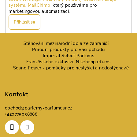
systému MailChimp
, který používáme pro
marketingovou automatizaci.
Přihlásit se
Z
á
Stěhování mezinárodní do a ze zahraničí
Přírodní produkty pro vaši pohodu
p
Imperial Select Parfums
a
Französische exklusive Nischenparfums
Sound Power - pomůcky pro neslyšící a nedoslýchavé
t
í
Kontakt
obchod
@
parfemy-parfumeur.cz
+420775038888