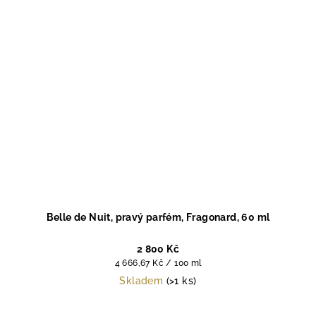
Belle de Nuit, pravý parfém, Fragonard, 60 ml
2 800 Kč
Měrná
4 666,67 Kč / 100 ml
cena:
Skladem
(>1 ks)
Průměrné