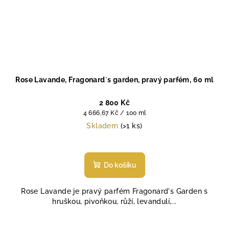
Rose Lavande, Fragonard´s garden, pravý parfém, 60 ml
2 800 Kč
Měrná
4 666,67 Kč / 100 ml
cena:
Skladem
(>1 ks)
Průměrné
hodnocení
produktu
Do košíku
je
5,0
Rose Lavande je pravý parfém Fragonard's Garden s
z
hruškou, pivoňkou, růží, levandulí,...
5
hvězdiček.