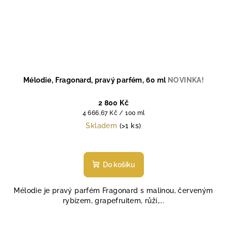
Mélodie, Fragonard, pravý parfém, 60 ml
NOVINKA!
2 800 Kč
Měrná
4 666,67 Kč / 100 ml
cena:
Skladem
(>1 ks)
Průměrné
hodnocení
produktu
Do košíku
je
4,6
Mélodie je pravý parfém Fragonard s malinou, červeným
z
rybízem, grapefruitem, růží,...
5
hvězdiček.