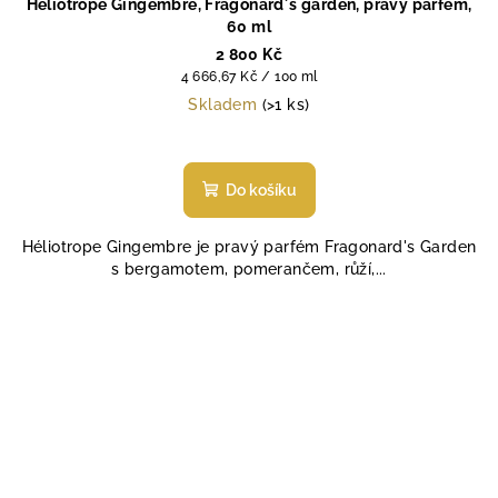
Héliotrope Gingembre, Fragonard´s garden, pravý parfém,
60 ml
2 800 Kč
Měrná
4 666,67 Kč / 100 ml
cena:
Skladem
(>1 ks)
Průměrné
hodnocení
produktu
Do košíku
je
5,0
Héliotrope Gingembre je pravý parfém Fragonard's Garden
z
s bergamotem, pomerančem, růží,...
5
hvězdiček.