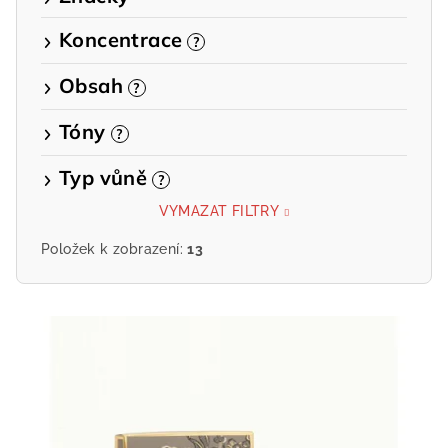
Koncentrace
?
Obsah
?
Tóny
?
Typ vůně
?
VYMAZAT FILTRY
Položek k zobrazení:
13
V
ý
p
i
s