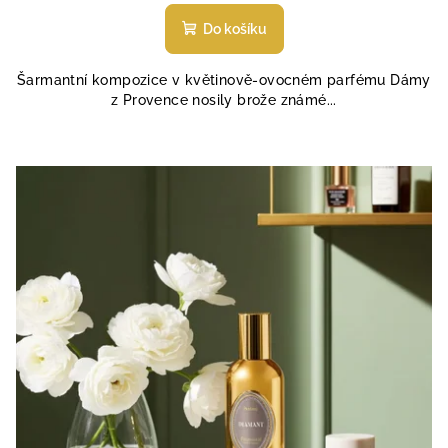
hodnocení
produktu
Do košíku
je
4,6
Šarmantní kompozice v květinově-ovocném parfému Dámy
z
z Provence nosily brože známé...
5
hvězdiček.