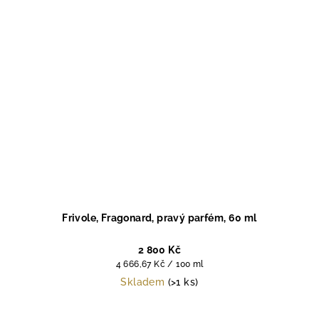
Frivole, Fragonard, pravý parfém, 60 ml
2 800 Kč
Měrná
4 666,67 Kč / 100 ml
cena:
Skladem
(>1 ks)
Průměrné