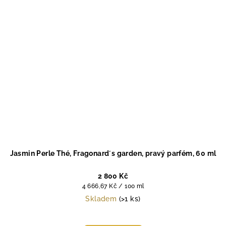
Jasmin Perle Thé, Fragonard´s garden, pravý parfém, 60 ml
2 800 Kč
Měrná
4 666,67 Kč / 100 ml
cena:
Skladem
(>1 ks)
Průměrné
hodnocení