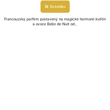
hodnocení
produktu
Do košíku
je
4,6
Francouzský parfém postavený na magické harmonii květin
z
a ovoce Belle de Nuit od...
5
hvězdiček.