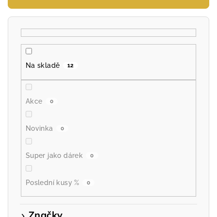
r
o
d
u
k
Na skladě
12
t
ů
Akce
0
Novinka
0
Super jako dárek
0
Poslední kusy %
0
Značky