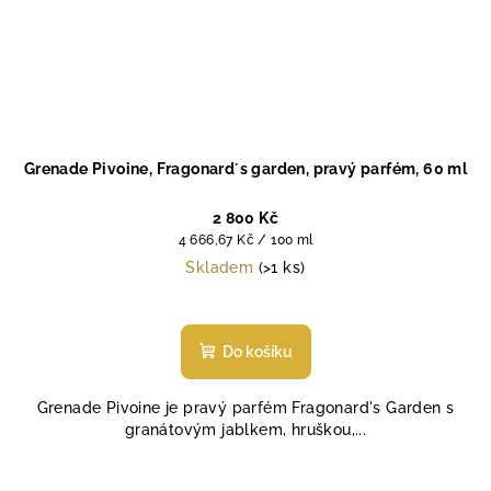
Grenade Pivoine, Fragonard´s garden, pravý parfém, 60 ml
2 800 Kč
Měrná
4 666,67 Kč / 100 ml
cena:
Skladem
(>1 ks)
Do košíku
Grenade Pivoine je pravý parfém Fragonard's Garden s
granátovým jablkem, hruškou,...