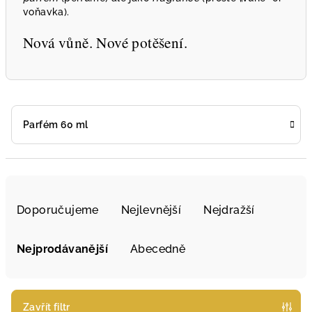
voňavka).
Nová vůně. Nové potěšení.
Parfém 60 ml
Ř
a
Doporučujeme
Nejlevnější
Nejdražší
z
e
Nejprodávanější
Abecedně
n
í
p
Zavřít filtr