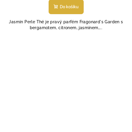
produktu
Do košíku
je
5,0
Jasmin Perle Thé je pravý parfém Fragonard's Garden s
z
bergamotem, citronem, jasmínem,...
5
hvězdiček.