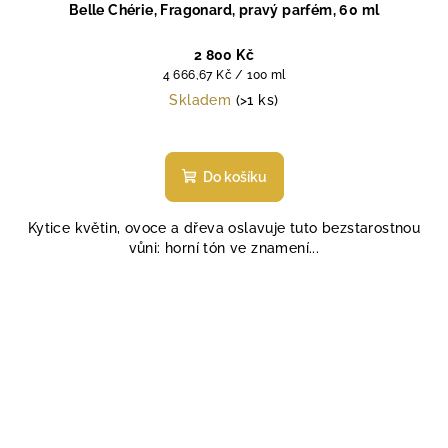
Belle Chérie, Fragonard, pravý parfém, 60 ml
2 800 Kč
Měrná
4 666,67 Kč / 100 ml
cena:
Skladem
(>1 ks)
Průměrné
hodnocení
produktu
Do košíku
je
4,7
Kytice květin, ovoce a dřeva oslavuje tuto bezstarostnou
z
vůni: horní tón ve znamení...
5
hvězdiček.