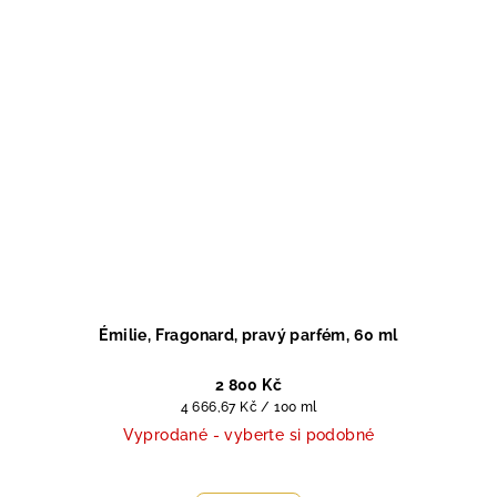
Émilie, Fragonard, pravý parfém, 60 ml
2 800 Kč
Měrná
4 666,67 Kč / 100 ml
cena:
Vyprodané - vyberte si podobné
Průměrné
hodnocení