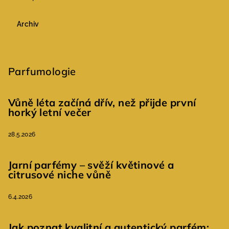
Archiv
Parfumologie
Vůně léta začíná dřív, než přijde první
horký letní večer
28.5.2026
Jarní parfémy – svěží květinové a
citrusové niche vůně
6.4.2026
Jak poznat kvalitní a autentický parfém: