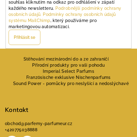
souhlas kliknutím na odkaz pro odhlášení v zápatí
každého newsletteru.
Podrobnější podmínky ochrany
osobních údajů.
Podmínky ochrany osobních údajů
systému MailChimp
, který používáme pro
marketingovou automatizaci.
Přihlásit se
Z
á
Stěhování mezinárodní do a ze zahraničí
Přírodní produkty pro vaši pohodu
p
Imperial Select Parfums
a
Französische exklusive Nischenparfums
Sound Power - pomůcky pro neslyšící a nedoslýchavé
t
í
Kontakt
obchod
@
parfemy-parfumeur.cz
+420775038888