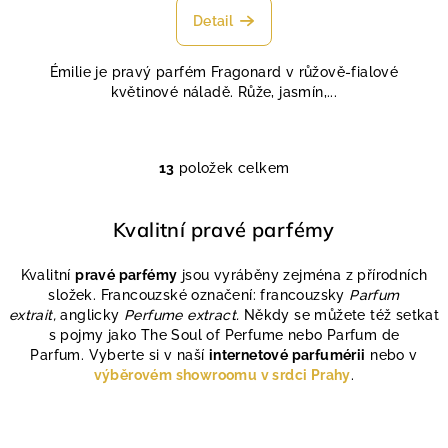
produktu
Detail
je
4,7
Émilie je pravý parfém Fragonard v růžově-fialové
z
květinové náladě. Růže, jasmín,...
5
hvězdiček.
13
položek celkem
O
v
l
Kvalitní pravé parfémy
á
d
Kvalitní
pravé parfémy
jsou vyráběny zejména z přírodních
a
složek. Francouzské označení: francouzsky
Parfum
c
extrait,
anglicky
Perfume extract.
Někdy se můžete též setkat
í
s pojmy jako The Soul of Perfume nebo Parfum de
Parfum. Vyberte si v naší
internetové parfumérii
nebo v
p
výběrovém showroomu v srdci Prahy
.
r
v
k