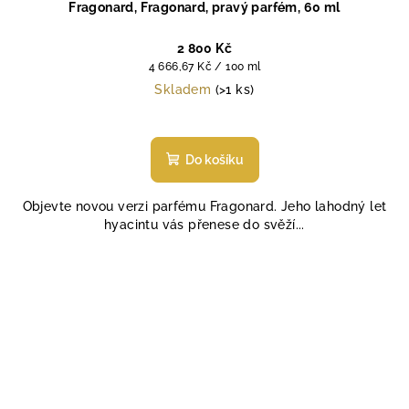
Fragonard, Fragonard, pravý parfém, 60 ml
2 800 Kč
Měrná
4 666,67 Kč / 100 ml
cena:
Skladem
(>1 ks)
Do košíku
Objevte novou verzi parfému Fragonard. Jeho lahodný let
hyacintu vás přenese do svěží...