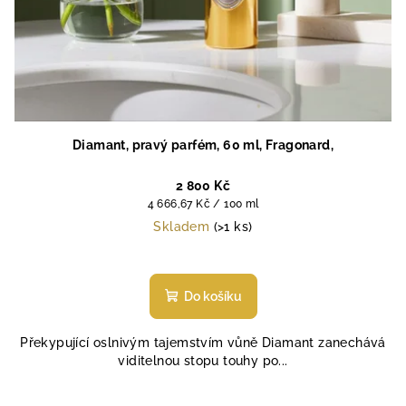
Diamant, pravý parfém, 60 ml, Fragonard,
2 800 Kč
Měrná
4 666,67 Kč / 100 ml
cena:
Skladem
(>1 ks)
Průměrné
hodnocení
produktu
Do košíku
je
4,6
Překypující oslnivým tajemstvím vůně Diamant zanechává
z
viditelnou stopu touhy po...
5
hvězdiček.