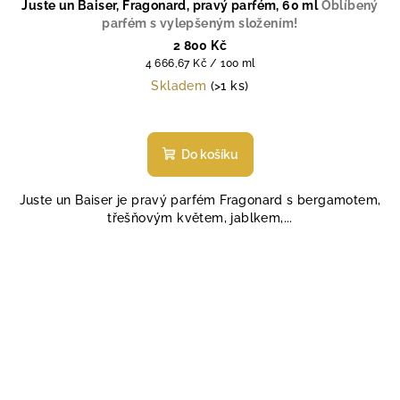
Juste un Baiser, Fragonard, pravý parfém, 60 ml
Oblíbený
parfém s vylepšeným složením!
2 800 Kč
Měrná
4 666,67 Kč / 100 ml
cena:
Skladem
(>1 ks)
Průměrné
hodnocení
produktu
Do košíku
je
4,7
Juste un Baiser je pravý parfém Fragonard s bergamotem,
z
třešňovým květem, jablkem,...
5
hvězdiček.