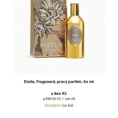
p
r
o
d
u
k
t
ů
Etoile, Fragonard, pravý parfém, 60 ml
2 800 Kč
Měrná
4 666,67 Kč / 100 ml
cena:
Skladem
(>1 ks)
Průměrné