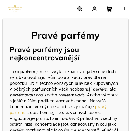
Přejít
na
obsah
Nákupn
Hledat
Přihlášení
Pravé parfémy
košík
Pravé parfémy jsou
nejkoncentrovanější
Jako
parfém
jsme si zvykli označovat jakýkoliv druh
výrobku uvolňující vůni po aplikaci zpravidla na
pokožku. 85 % těchto voňavých lahviček kupovaných
v běžných parfumeriích však neobsahují
parfém
, ale
parfémovou vodu
nebo
toaletní vodu
. Anebo výrobek
s ještě nižším podílem vonných esencí. Nejvyšší
koncentrací vonných esencí se vyznačuje
pravý
parfém,
s obsahem 15 – 40 % vonných esencí.
Angličtina je pro rozlišení
parfémů
příhodná: všechny
ostatní nižší koncentrace jsou označovány nikoli jako
parfém
(perfume) ale jako
fragrance
(prostě „vůně“ či