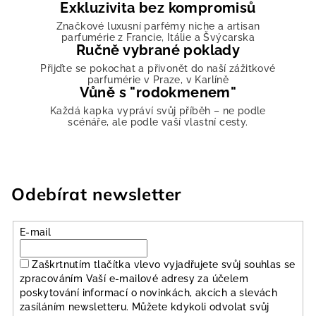
y
Exkluzivita bez kompromisů
v
Značkové luxusní parfémy niche a artisan
ý
parfumérie z Francie, Itálie a Švýcarska
Ručně vybrané poklady
p
i
Přijďte se pokochat a přivonět do naší zážitkové
parfumérie v Praze, v Karlíně
s
Vůně s "rodokmenem"
u
Každá kapka vypráví svůj příběh – ne podle
scénáře, ale podle vaší vlastní cesty.
Odebírat newsletter
E-mail
Zaškrtnutím tlačítka vlevo vyjadřujete svůj souhlas se
zpracováním Vaší e-mailové adresy za účelem
poskytování informací o novinkách, akcích a slevách
zasíláním newsletteru. Můžete kdykoli odvolat svůj