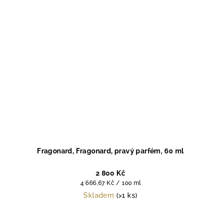
Fragonard, Fragonard, pravý parfém, 60 ml
2 800 Kč
Měrná
4 666,67 Kč / 100 ml
cena:
Skladem
(>1 ks)