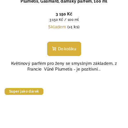
Plumetis, Galimard, dámský parfém, 100 ml
3 150 Kč
Měrná
3 150 Kč / 100 ml
cena:
Skladem
(>1 ks)
Průměrné
hodnocení
produktu
Do košíku
je
5,0
Květinový parfém pro ženy se smyslným základem, z
z
Francie Vůně Plumetis - je pozitivní...
5
hvězdiček.
Super jako dárek