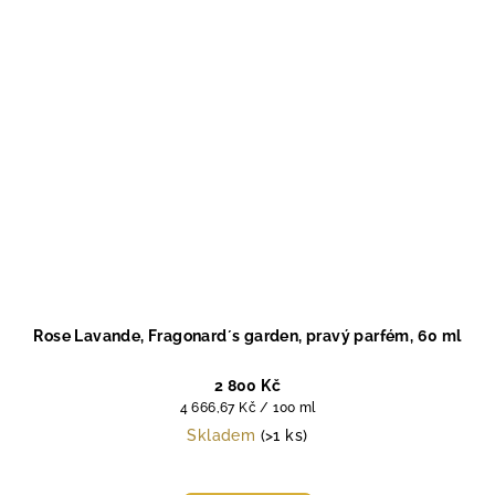
Rose Lavande, Fragonard´s garden, pravý parfém, 60 ml
2 800 Kč
Měrná
4 666,67 Kč / 100 ml
cena:
Skladem
(>1 ks)
Průměrné
hodnocení