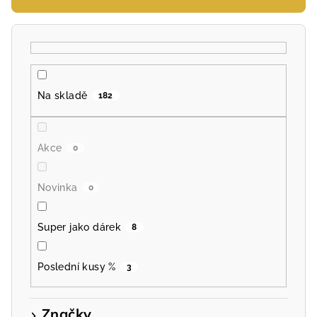
r
o
d
u
k
Na skladě
182
t
ů
Akce
0
Novinka
0
Super jako dárek
8
Poslední kusy %
3
Značky