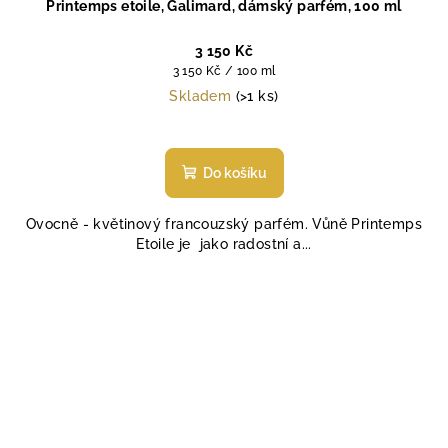
Printemps etoile, Galimard, dámský parfém, 100 ml
3 150 Kč
Měrná
3 150 Kč / 100 ml
cena:
Skladem
(>1 ks)
Průměrné
hodnocení
produktu
Do košíku
je
5,0
Ovocně - květinový francouzský parfém. Vůně Printemps
z
Etoile je jako radostní a...
5
hvězdiček.