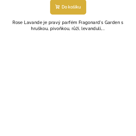
produktu
Do košíku
je
5,0
Rose Lavande je pravý parfém Fragonard's Garden s
z
hruškou, pivoňkou, růží, levandulí,...
5
hvězdiček.