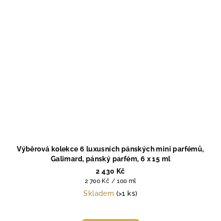
Výběrová kolekce 6 luxusních pánských mini parfémů,
Galimard, pánský parfém, 6 x 15 ml
2 430 Kč
Měrná
2 700 Kč / 100 ml
cena:
Skladem
(>1 ks)
Průměrné
hodnocení