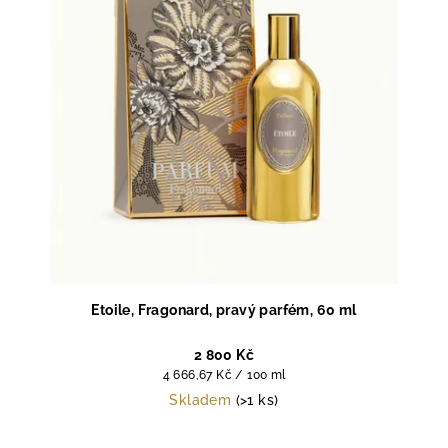
p
r
o
d
u
k
t
ů
Etoile, Fragonard, pravý parfém, 60 ml
2 800 Kč
Měrná
4 666,67 Kč / 100 ml
cena:
Skladem
(>1 ks)
Průměrné