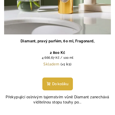
Diamant, pravý parfém, 60 ml, Fragonard,
2 800 Kč
Měrná
4 666,67 Kč / 100 ml
cena:
Skladem
(>1 ks)
Průměrné
hodnocení
produktu
Do košíku
je
4,6
Překypující oslnivým tajemstvím vůně Diamant zanechává
z
viditelnou stopu touhy po...
5
hvězdiček.