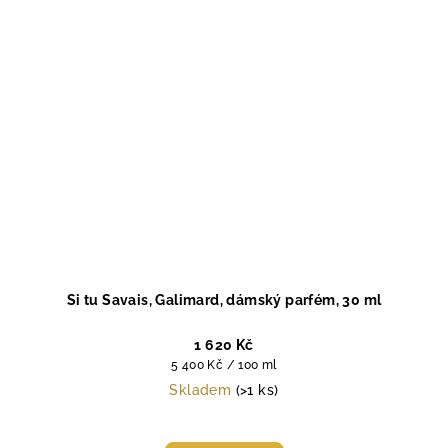
Si tu Savais, Galimard, dámský parfém, 30 ml
1 620 Kč
Měrná
5 400 Kč / 100 ml
cena:
Skladem
(>1 ks)
Průměrné
hodnocení