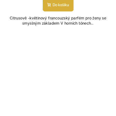
produktu
Do košíku
je
5,0
Citrusově -květinový francouzský parfém pro ženy se
z
smyslným základem V horních tónech...
5
hvězdiček.