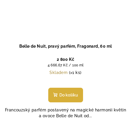
Belle de Nuit, pravý parfém, Fragonard, 60 ml
2 800 Kč
Měrná
4 666,67 Kč / 100 ml
cena:
Skladem
(>1 ks)
Průměrné
hodnocení
produktu
Do košíku
je
4,6
Francouzský parfém postavený na magické harmonii květin
z
a ovoce Belle de Nuit od...
5
hvězdiček.