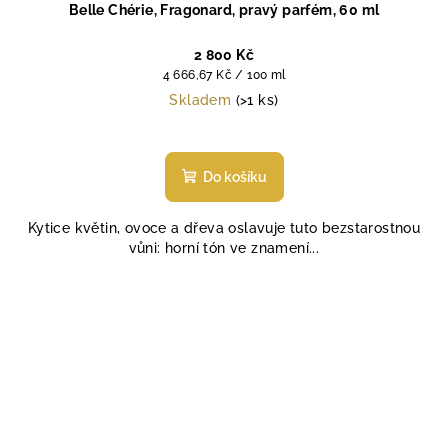
Belle Chérie, Fragonard, pravý parfém, 60 ml
2 800 Kč
Měrná
4 666,67 Kč / 100 ml
cena:
Skladem
(>1 ks)
Průměrné
hodnocení
produktu
Do košíku
je
4,7
Kytice květin, ovoce a dřeva oslavuje tuto bezstarostnou
z
vůni: horní tón ve znamení...
5
hvězdiček.