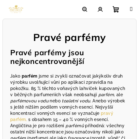
Přejít
na
obsah
Nákupn
Hledat
Přihlášení
Pravé parfémy
košík
Pravé parfémy jsou
nejkoncentrovanější
Jako
parfém
jsme si zvykli označovat jakýkoliv druh
výrobku uvolňující vůni po aplikaci zpravidla na
pokožku. 85 % těchto voňavých lahviček kupovaných
v běžných parfumeriích však neobsahují
parfém
, ale
parfémovou vodu
nebo
toaletní vodu
. Anebo výrobek
s ještě nižším podílem vonných esencí. Nejvyšší
koncentrací vonných esencí se vyznačuje
pravý
parfém,
s obsahem 15 – 40 % vonných esencí.
Angličtina je pro rozlišení
parfémů
příhodná: všechny
ostatní nižší koncentrace jsou označovány nikoli jako
parfém
(perfume) ale jako
fragrance
(prostě „vůně“ či