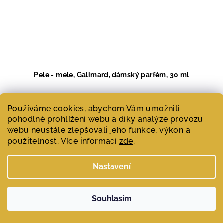
Pele - mele, Galimard, dámský parfém, 30 ml
1 620 Kč
Měrná
Používáme cookies, abychom Vám umožnili
5 400 Kč / 100 ml
cena:
pohodlné prohlížení webu a díky analýze provozu
Skladem
(>1 ks)
webu neustále zlepšovali jeho funkce, výkon a
Průměrné
použitelnost. Více informací
zde
.
hodnocení
produktu
Do košíku
je
Nastavení
5,0
Ovocně - květinový francouzský parfém. Zelené a svěží
z
tóny jiskří díky tonům zeleného...
5
Souhlasím
hvězdiček.