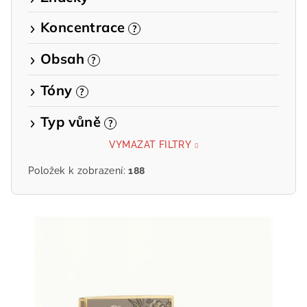
Koncentrace
?
Obsah
?
Tóny
?
Typ vůně
?
VYMAZAT FILTRY
Položek k zobrazení:
188
V
ý
p
i
s