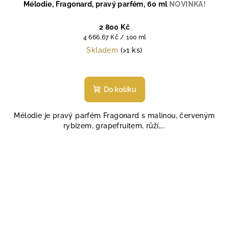
Mélodie, Fragonard, pravý parfém, 60 ml
NOVINKA!
2 800 Kč
Měrná
4 666,67 Kč / 100 ml
cena:
Skladem
(>1 ks)
Průměrné
hodnocení
produktu
Do košíku
je
4,6
Mélodie je pravý parfém Fragonard s malinou, červeným
z
rybízem, grapefruitem, růží,...
5
hvězdiček.