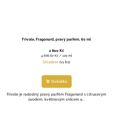
Frivole, Fragonard, pravý parfém, 60 ml
2 800 Kč
Měrná
4 666,67 Kč / 100 ml
cena:
Skladem
(>1 ks)
Průměrné
hodnocení
produktu
Do košíku
je
4,8
Frivole je radostný pravý parfém Fragonard s citrusovým
z
úvodem, květinovým srdcem a...
5
hvězdiček.