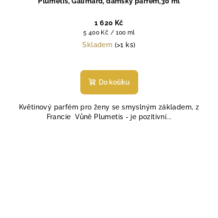
Plumetis, Galimard, dámský parfém,30 ml
1 620 Kč
Měrná
5 400 Kč / 100 ml
cena:
Skladem
(>1 ks)
Průměrné
hodnocení
produktu
Do košíku
je
4,9
Květinový parfém pro ženy se smyslným základem, z
z
Francie Vůně Plumetis - je pozitivní...
5
hvězdiček.