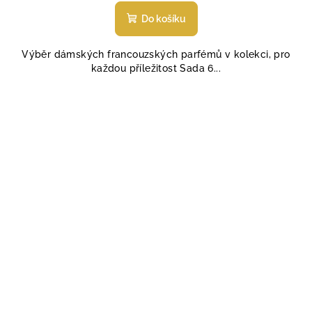
hodnocení
produktu
Do košíku
je
4,7
Výběr dámských francouzských parfémů v kolekci, pro
z
každou příležitost Sada 6...
5
hvězdiček.