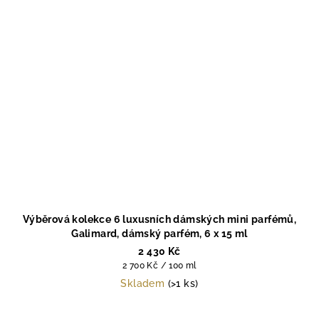
Výběrová kolekce 6 luxusních dámských mini parfémů,
Galimard, dámský parfém, 6 x 15 ml
2 430 Kč
Měrná
2 700 Kč / 100 ml
cena:
Skladem
(>1 ks)
Průměrné