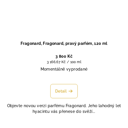
Fragonard, Fragonard, pravý parfém, 120 ml
3 800 Kč
Měrná
3 166,67 Kč / 100 ml
cena:
Momentálně vyprodané
Průměrné
hodnocení
produktu
Detail
je
4,6
Objevte novou verzi parfému Fragonard. Jeho lahodný let
z
hyacintu vás přenese do svěží...
5
hvězdiček.