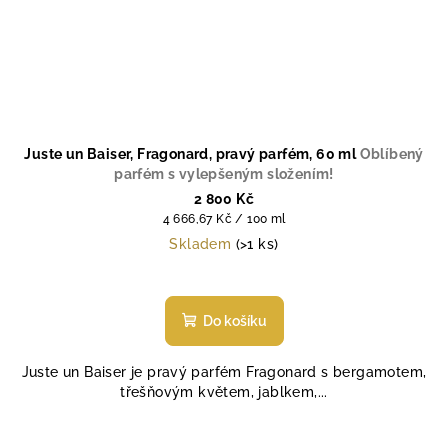
Juste un Baiser, Fragonard, pravý parfém, 60 ml
Oblíbený
parfém s vylepšeným složením!
2 800 Kč
Měrná
4 666,67 Kč / 100 ml
cena:
Skladem
(>1 ks)
Průměrné
hodnocení
produktu
Do košíku
je
4,7
Juste un Baiser je pravý parfém Fragonard s bergamotem,
z
třešňovým květem, jablkem,...
5
hvězdiček.