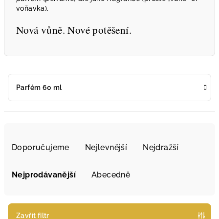
voňavka).
Nová vůně. Nové potěšení.
Parfém 60 ml
Ř
a
Doporučujeme
Nejlevnější
Nejdražší
z
e
Nejprodávanější
Abecedně
n
í
p
Zavřít filtr