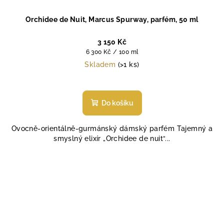
Orchidee de Nuit, Marcus Spurway, parfém, 50 ml
3 150 Kč
Měrná
6 300 Kč / 100 ml
cena:
Skladem
(>1 ks)
Průměrné
hodnocení
produktu
Do košíku
je
5,0
Ovocně-orientálně-gurmánský dámský parfém Tajemný a
z
smyslný elixír „Orchidee de nuit“...
5
hvězdiček.