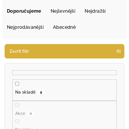
Ř
a
Doporučujeme
Nejlevnější
Nejdražší
z
e
Nejprodávanější
Abecedně
n
í
p
Zavřít filtr
r
o
d
u
k
Na skladě
9
t
ů
Akce
0