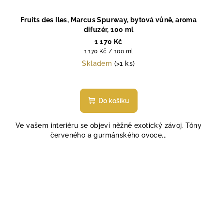
Fruits des Iles, Marcus Spurway, bytová vůně, aroma
difuzér, 100 ml
1 170 Kč
Měrná
1 170 Kč / 100 ml
cena:
Skladem
(>1 ks)
Do košíku
Ve vašem interiéru se objeví něžně exotický závoj. Tóny
červeného a gurmánského ovoce...