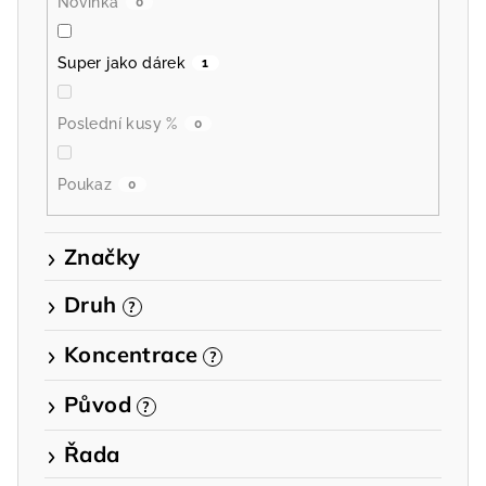
Novinka
0
Super jako dárek
1
Poslední kusy %
0
Poukaz
0
Značky
Druh
?
Koncentrace
?
Původ
?
Řada