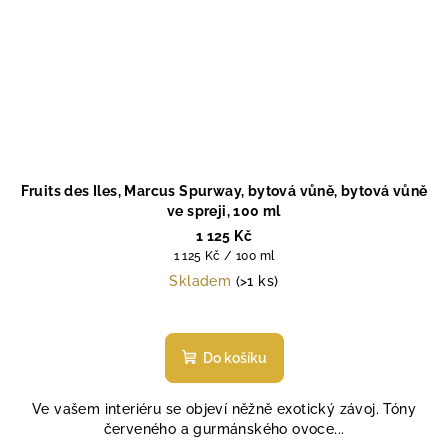
Fruits des Iles, Marcus Spurway, bytová vůně, bytová vůně
ve spreji, 100 ml
1 125 Kč
Měrná
1 125 Kč / 100 ml
cena:
Skladem
(>1 ks)
Do košíku
Ve vašem interiéru se objeví něžně exotický závoj. Tóny
červeného a gurmánského ovoce...