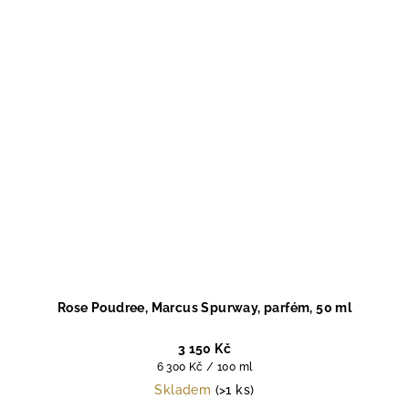
Rose Poudree, Marcus Spurway, parfém, 50 ml
3 150 Kč
Měrná
6 300 Kč / 100 ml
cena:
Skladem
(>1 ks)