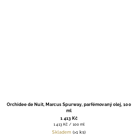
Orchidee de Nuit, Marcus Spurway, parfémovaný olej, 100
ml
1 413 Kč
Měrná
1 413 Kč / 100 ml
cena:
Skladem
(>1 ks)