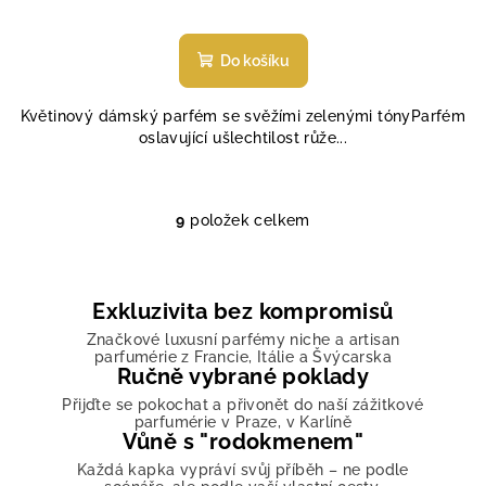
Průměrné
hodnocení
produktu
Do košíku
je
5,0
Květinový dámský parfém se svěžími zelenými tónyParfém
z
oslavující ušlechtilost růže...
5
hvězdiček.
9
položek celkem
O
v
l
á
Exkluzivita bez kompromisů
d
Značkové luxusní parfémy niche a artisan
a
parfumérie z Francie, Itálie a Švýcarska
Ručně vybrané poklady
c
í
Přijďte se pokochat a přivonět do naší zážitkové
parfumérie v Praze, v Karlíně
p
Vůně s "rodokmenem"
r
Každá kapka vypráví svůj příběh – ne podle
v