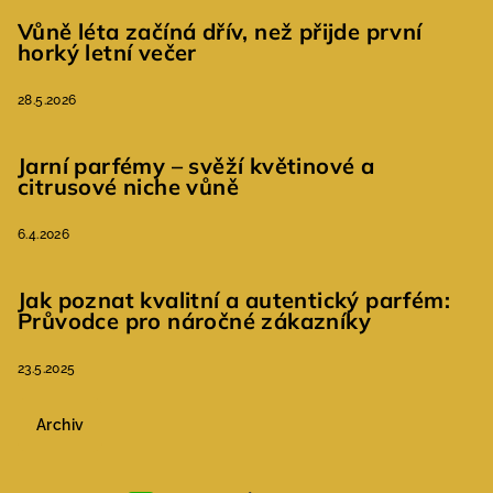
Vůně léta začíná dřív, než přijde první
horký letní večer
28.5.2026
Jarní parfémy – svěží květinové a
citrusové niche vůně
6.4.2026
Jak poznat kvalitní a autentický parfém:
Průvodce pro náročné zákazníky
23.5.2025
Archiv