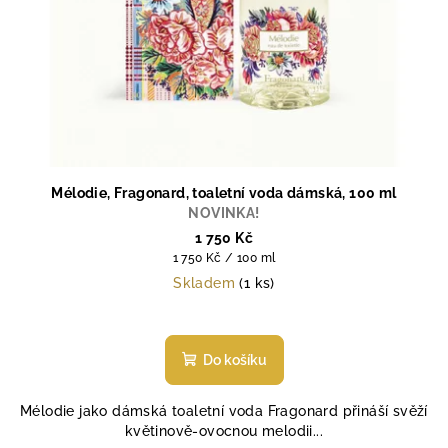
u
k
t
ů
Mélodie, Fragonard, toaletní voda dámská, 100 ml
NOVINKA!
1 750 Kč
Měrná
1 750 Kč / 100 ml
cena:
Skladem
(1 ks)
Průměrné
hodnocení
produktu
Do košíku
je
5,0
Mélodie jako dámská toaletní voda Fragonard přináší svěží
z
květinově-ovocnou melodii...
5