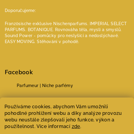
Doporučujeme:
Französische exklusive Nischenparfums.
IMPERIAL SELECT
PARFUMS.
BOTANIQUE. Rovnováha těla, mysli a smyslů.
Sound Power - pomůcky pro neslyšící a nedoslýchavé.
EASY MOVING. Stěhování v pohodě.
Facebook
Parfumeur | Niche parfémy
Select Language
▼
Používáme cookies, abychom Vám umožnili
pohodlné prohlížení webu a díky analýze provozu
webu neustále zlepšovali jeho funkce, výkon a
Copyright 2026
Parfumeur | Niche parfémy
. Všechna práva
vyhrazena.
Upravit nastavení cookies
použitelnost. Více informací
zde
.