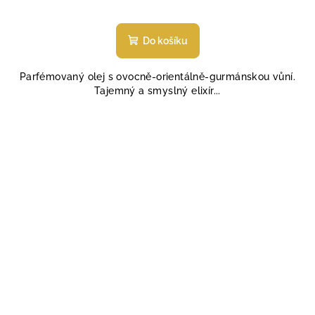
Průměrné
hodnocení
produktu
Do košíku
je
5,0
Parfémovaný olej s ovocně-orientálně-gurmánskou vůní.
z
Tajemný a smyslný elixír...
5
hvězdiček.