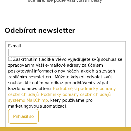
scénáře, ale podle vaší vlastní cesty.
k
y
v
ý
Odebírat newsletter
p
i
s
E-mail
u
Zaškrtnutím tlačítka vlevo vyjadřujete svůj souhlas se
zpracováním Vaší e-mailové adresy za účelem
poskytování informací o novinkách, akcích a slevách
zasíláním newsletteru. Můžete kdykoli odvolat svůj
souhlas kliknutím na odkaz pro odhlášení v zápatí
každého newsletteru.
Podrobnější podmínky ochrany
osobních údajů.
Podmínky ochrany osobních údajů
systému MailChimp
, který používáme pro
marketingovou automatizaci.
Přihlásit se
Z