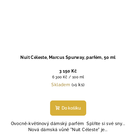
Nuit Céleste, Marcus Spurway, parfém, 50 ml
3 150 Kč
Měrná
6 300 Kč / 100 ml
cena:
Skladem
(>1 ks)
Do košíku
Ovocně-květinový dámský parfém Splňte si své sny...
Nová dámská vůně "Nuit Céleste" je...