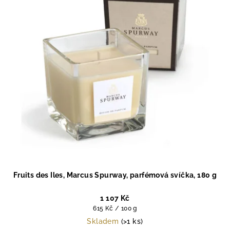
Fruits des Iles, Marcus Spurway, parfémová svíčka, 180 g
1 107 Kč
Měrná
615 Kč / 100 g
cena:
Skladem
(>1 ks)