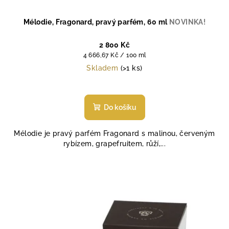
Mélodie, Fragonard, pravý parfém, 60 ml
NOVINKA!
2 800 Kč
Měrná
4 666,67 Kč / 100 ml
cena:
Skladem
(>1 ks)
Průměrné
hodnocení
produktu
Do košíku
je
4,6
Mélodie je pravý parfém Fragonard s malinou, červeným
z
rybízem, grapefruitem, růží,...
5
hvězdiček.