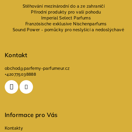
á
Stěhování mezinárodní do a ze zahraničí
Přírodní produkty pro vaši pohodu
p
Imperial Select Parfums
a
Französische exklusive Nischenparfums
Sound Power - pomůcky pro neslyšící a nedoslýchavé
t
í
Kontakt
obchod
@
parfemy-parfumeur.cz
+420775038888
Informace pro Vás
Kontakty