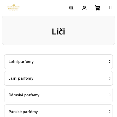
Přejít
na
obsah
Nákupn
Hledat
Přihlášení
Liči
košík
Letní parfémy
Jarní parfémy
Dámské parfémy
Pánské parfémy