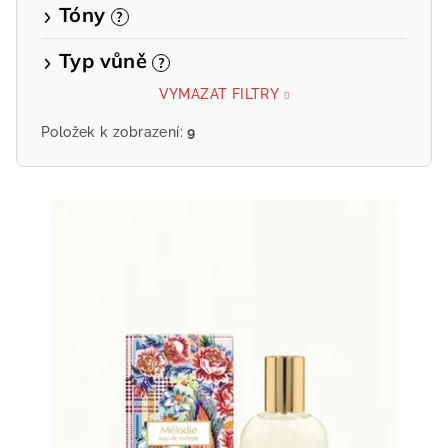
Tóny
?
Typ vůně
?
VYMAZAT FILTRY
Položek k zobrazení:
9
V
ý
p
i
s
p
r
o
d