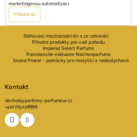
marketingovou automatizaci.
Přihlásit se
Z
á
Stěhování mezinárodní do a ze zahraničí
Přírodní produkty pro vaši pohodu
p
Imperial Select Parfums
a
Französische exklusive Nischenparfums
Sound Power - pomůcky pro neslyšící a nedoslýchavé
t
í
Kontakt
obchod
@
parfemy-parfumeur.cz
+420775038888