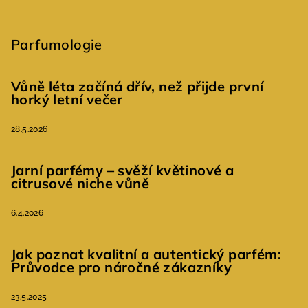
Parfumologie
Vůně léta začíná dřív, než přijde první
horký letní večer
28.5.2026
Jarní parfémy – svěží květinové a
citrusové niche vůně
6.4.2026
Jak poznat kvalitní a autentický parfém:
Průvodce pro náročné zákazníky
23.5.2025