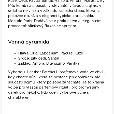
Kůže, Cedr, Pačuli, Santal, Vanilka, Ambra, Mošus. Díky
této kombinaci působí vrstevnatě: v úvodu zaujme, v
srdci se rozvine a v základu zanechá stopu, která na
pokožce doznívá s elegancí typickou pro značku
Montale Paris. Dodává se v praktickém a elegantním
provedení: hliníkový flakon se sprejem.
Vonná pyramida
Hlava:
Oud, Labdanum, Pačule, Kůže
Srdce:
Bílý cedr, Santal
Základ:
Ambra, Bílé pižmo, Vanilka
Vyberte si Leather Patchouli parfémová voda ve chvíli,
kdy chcete vůni, která se nestane jen doplňkem, ale
součástí dojmu, který po sobě zanecháte. Je to krásná
volba pro vlastní parfémový rituál i pro promyšlený
dárek pro někoho, kdo ocení výběrové vůně s
charakterem.