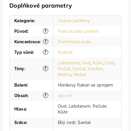
Doplňkové parametry
Kategorie
:
Unisex parfémy
?
Původ
:
Francouzský parfém
?
Koncentrace
:
Parfémová voda
?
Typ vůně
:
Kožené
Labdanum
,
Oud
,
Kůže
,
Cedr
,
?
Tóny
:
Pačuli
,
Santal
,
Vanilka
,
Ambra
,
Mošus
Balení
:
Hliníkový flakon se sprejem
?
Obsah
:
100 ml
Oud, Labdanum, Pačule,
Hlava
:
Kůže
Srdce
:
Bílý cedr, Santal