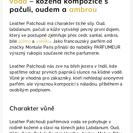
voda
– kožená kompozice s
pačuli, oudem a
ambrou
Leather Patchouli má charakter tiché síly. Oud,
labdanum, pačuli a kůže vytvářejí pevný první dojem,
který se postupně zjemňuje přes cedr, santal, ambra,
bílé
pižmo
a
vanilku
. Jako francouzský parfém od
značky Montale Paris přináší do nabídky PARFUMEUR
výrazný rukopis současné niche parfumerie.
Leather Patchouli nás zve na břeh jezera v Indii, kde
spatříme odraz prvních paprsků slunce na klidné vodě.
Vůně je vhodná pro zákazníky, kteří nehledají anonymní
parfém, ale výraznou kompozici s náladou, příběhem a
osobitým podpisem.
Charakter vůně
Leather Patchouli parfémová voda se pohybuje v
rodině kožené a staví na tónech jako Labdanum, Oud,