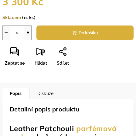
3 300 Kč
Měrná
Skladem
(>1 ks)
cena:
−
+
Do košíku
Zeptat se
Hlídat
Sdílet
Popis
Diskuze
Detailní popis produktu
Leather Patchouli
parfémová