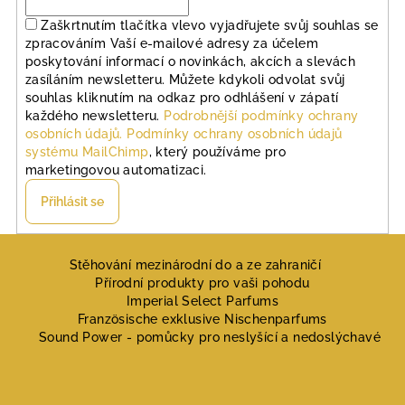
Zaškrtnutím tlačítka vlevo vyjadřujete svůj souhlas se
zpracováním Vaší e-mailové adresy za účelem
poskytování informací o novinkách, akcích a slevách
zasíláním newsletteru. Můžete kdykoli odvolat svůj
souhlas kliknutím na odkaz pro odhlášení v zápatí
každého newsletteru.
Podrobnější podmínky ochrany
osobních údajů.
Podmínky ochrany osobních údajů
systému MailChimp
, který používáme pro
marketingovou automatizaci.
Přihlásit se
Z
á
Stěhování mezinárodní do a ze zahraničí
Přírodní produkty pro vaši pohodu
p
Imperial Select Parfums
a
Französische exklusive Nischenparfums
Sound Power - pomůcky pro neslyšící a nedoslýchavé
t
í