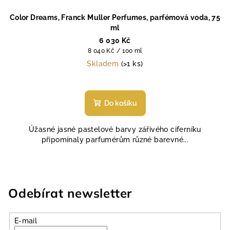
Color Dreams, Franck Muller Perfumes, parfémová voda, 75
ml
6 030 Kč
Měrná
8 040 Kč / 100 ml
cena:
Skladem
(>1 ks)
Průměrné
hodnocení
produktu
Do košíku
je
5,0
Úžasné jasné pastelové barvy zářivého ciferníku
z
připomínaly parfumérům různé barevné...
5
hvězdiček.
Odebírat newsletter
E-mail