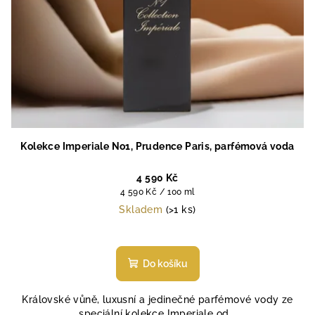
Kolekce Imperiale No1, Prudence Paris, parfémová voda
4 590 Kč
Měrná
4 590 Kč / 100 ml
cena:
Skladem
(>1 ks)
Průměrné
hodnocení
produktu
Do košíku
je
4,8
Královské vůně, luxusní a jedinečné parfémové vody ze
z
speciální kolekce Imperiale od...