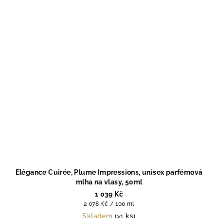
Elégance Cuirée, Plume Impressions, unisex parfémová
mlha na vlasy, 50ml
1 039 Kč
Měrná
2 078 Kč / 100 ml
cena:
Skladem
(>1 ks)