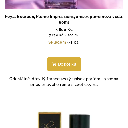
Royal Bourbon, Plume Impressions, unisex parfémová voda,
80ml
5 800 Kč
Měrná
7 250 Kč / 100 ml
cena:
Skladem
(>1 ks)
Průměrné
hodnocení
produktu
Do košíku
je
5,0
Orientálně-dřevitý francouzský unisex parfém, lahodná
z
směs tmavého rumu s exotickým...
5
hvězdiček.