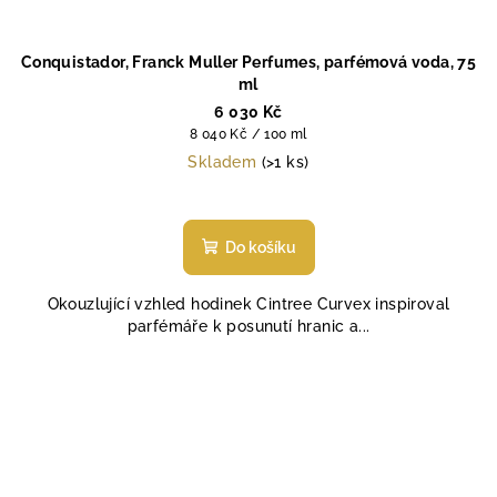
Conquistador, Franck Muller Perfumes, parfémová voda, 75
ml
6 030 Kč
Měrná
8 040 Kč / 100 ml
cena:
Skladem
(>1 ks)
Průměrné
hodnocení
produktu
Do košíku
je
5,0
Okouzlující vzhled hodinek Cintree Curvex inspiroval
z
parfémáře k posunutí hranic a...
5
hvězdiček.