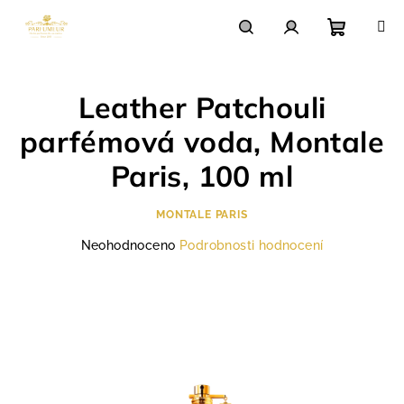
Přejít
na
obsah
Nákupn
Hledat
Přihlášení
Leather Patchouli
košík
parfémová voda, Montale
Paris, 100 ml
MONTALE PARIS
Průměrné
Neohodnoceno
Podrobnosti hodnocení
hodnocení
produktu
je
0,0
z
5
hvězdiček.