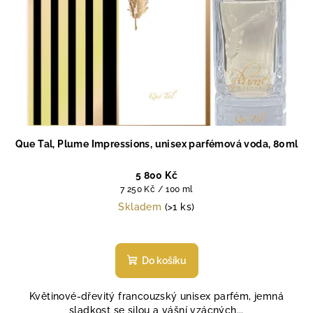
Que Tal, Plume Impressions, unisex parfémová voda, 80ml
5 800 Kč
Měrná
7 250 Kč / 100 ml
cena:
Skladem
(>1 ks)
Průměrné
hodnocení
produktu
Do košíku
je
5,0
Květinové-dřevitý francouzský unisex parfém, jemná
z
sladkost se silou a vášní vzácných...