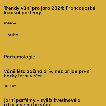
Trendy vůní pro jaro 2024: Francouzské
luxusní parfémy
10.2.2024
Archiv
Parfumologie
Vůně léta začíná dřív, než přijde první
horký letní večer
28.5.2026
Jarní parfémy – svěží květinové a
citrusové niche vůně