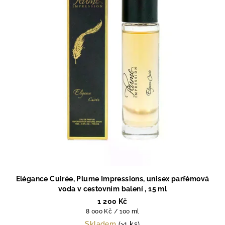
Elégance Cuirée, Plume Impressions, unisex parfémová
voda v cestovním balení , 15 ml
1 200 Kč
Měrná
8 000 Kč / 100 ml
cena:
Skladem
(>1 ks)