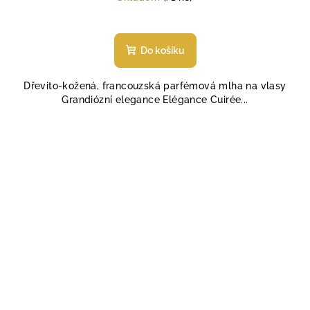
Průměrné
hodnocení
produktu
Do košíku
je
5,0
Dřevito-kožená, francouzská parfémová mlha na vlasy
z
Grandiózní elegance Elégance Cuirée...
5
hvězdiček.