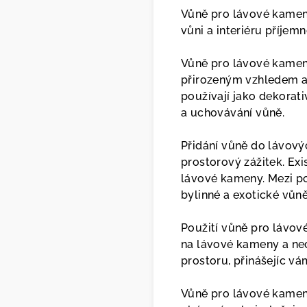
Vůně pro lávové kamen
vůni a interiéru příjem
Vůně pro lávové kameny
přirozeným vzhledem a
používají jako dekorati
a uchovávání vůně.
Přidání vůně do lávový
prostorový zážitek. Exi
lávové kameny. Mezi po
bylinné a exotické vůně
Použití vůně pro lávov
na lávové kameny a nec
prostoru, přinášejíc vá
Vůně pro lávové kameny