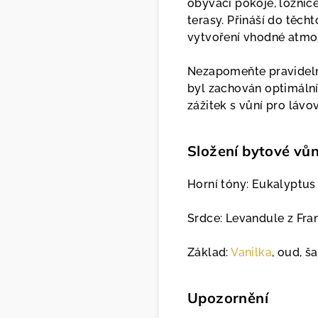
obývací pokoje, ložnic
terasy. Přináší do těch
vytvoření vhodné atmos
Nezapomeňte pravideln
byl zachován optimální 
zážitek s vůní pro láv
Složení bytové vů
Horní tóny: Eukalyptus 
Srdce: Levandule z Fran
Základ:
Vanilka
, oud, š
Upozornění