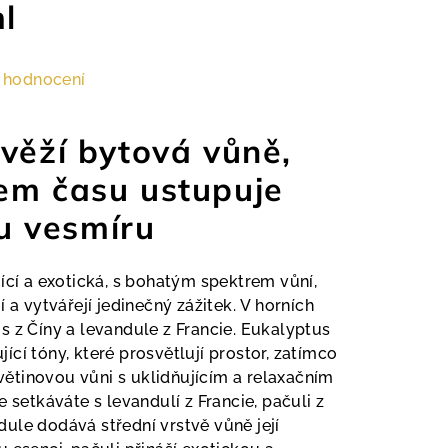
l
 hodnocení
věží bytová vůně,
em času ustupuje
 vesmíru
ící a exotická, s bohatým spektrem vůní,
 a vytvářejí jedinečný zážitek. V horních
s z Číny a levandule z Francie. Eukalyptus
ující tóny, které prosvětlují prostor, zatímco
ětinovou vůni s uklidňujícím a relaxačním
 setkáváte s levandulí z Francie, pačuli z
ule dodává střední vrstvě vůně její