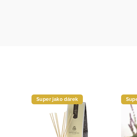
Super jako dárek
Supe