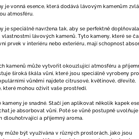
y je vonná esence, která dodává lávovým kamenům zvlá
nou atmosféru.
 je speciálně navržena tak, aby se perfektně doplňovala
 vlastnostmi lávových kamenů. Tyto kameny, které se ča
vní prvek v interiéru nebo exteriéru, mají schopnost abs
ch kamenů může vytvořit okouzlující atmosféru a příjem
stuje široká škála vůní, které jsou speciálně vyrobeny pr
pulárními vůněmi najdete citrusové, květinové, dřevité,
, které mohou oživit vaše prostředí.
é kameny je snadné. Stačí jen aplikovat několik kapek es
hat je absorbovat vůni. Poté se vůně postupně uvolňuje
m dlouhotrvající a příjemný aroma.
 může být využívána v různých prostorách, jako jsou