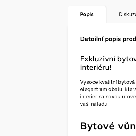
Popis
Diskuz
Detailní popis pro
Exkluzivní byto
interiéru!
Vysoce kvalitní bytová
elegantním obalu, která
interiér na novou úrove
vaši náladu.
Bytové vůn