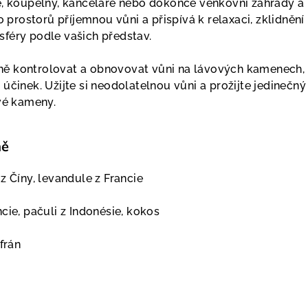
e, koupelny, kanceláře nebo dokonce venkovní zahrady a
to prostorů příjemnou vůni a přispívá k relaxaci, zklidněn
féry podle vašich představ.
ě kontrolovat a obnovovat vůni na lávových kamenech,
účinek. Užijte si neodolatelnou vůni a prožijte jedinečný
ové kameny.
ně
z Číny, levandule z Francie
cie, pačuli z Indonésie, kokos
afrán