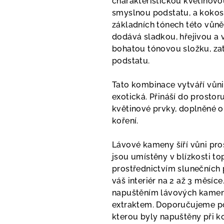
charakteristickou květinovou
smyslnou podstatu, a kokos 
základních tónech této vůně
dodává sladkou, hřejivou a v
bohatou tónovou složku, zat
podstatu.
Tato kombinace vytváří vůni,
exotická. Přináší do prostor
květinové prvky, doplněné o
koření.
Lávové kameny šíří vůni pro
jsou umístěny v blízkosti t
prostřednictvím slunečních
váš interiér na 2 až 3 měsíce
napuštěním lávových kamenů
extraktem. Doporučujeme po
kterou byly napuštěny při k