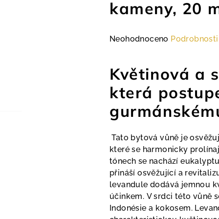
kameny, 20 m
Průměrné
Neohodnoceno
Podrobnosti
hodnocení
produktu
Květinová a s
je
0,0
která postup
z
gurmánskému
5
hvězdiček.
Tato bytová vůně je osvěžuj
které se harmonicky prolínají
tónech se nachází eukalyptu
přináší osvěžující a revitaliz
levandule dodává jemnou kv
účinkem. V srdci této vůně se
Indonésie a kokosem. Levand