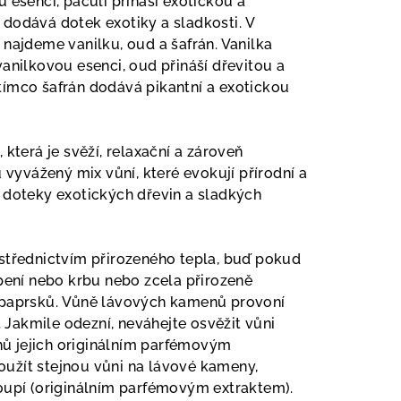
 esenci, pačuli přináší exotickou a
dodává dotek exotiky a sladkosti. V
 najdeme vanilku, oud a šafrán. Vanilka
anilkovou esenci, oud přináší dřevitou a
ímco šafrán dodává pikantní a exotickou
 která je svěží, relaxační a zároveň
u vyvážený mix vůní, které evokují přírodní a
 doteky exotických dřevin a sladkých
střednictvím přirozeného tepla, buď pokud
opení nebo krbu nebo zcela přirozeně
 paprsků. Vůně lávových kamenů provoní
. Jakmile odezní, neváhejte osvěžit vůni
 jejich originálním parfémovým
užít stejnou vůni na lávové kameny,
oupí (originálním parfémovým extraktem).