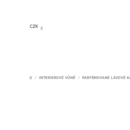
Přejít
na
obsah
CZK
/
INTERIEROVÉ VŮNĚ
/
PARFÉMOVANÉ LÁVOVÉ 
DOMŮ