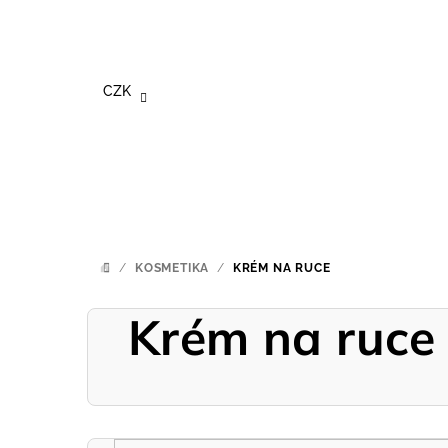
Přejít
na
obsah
CZK
/
KOSMETIKA
/
KRÉM NA RUCE
DOMŮ
Krém na ruce