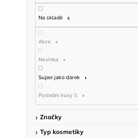
P
o
Na skladě
5
s
t
Akce
0
r
a
Novinka
0
n
Super jako dárek
1
n
í
Poslední kusy %
0
p
Značky
a
n
Typ kosmetiky