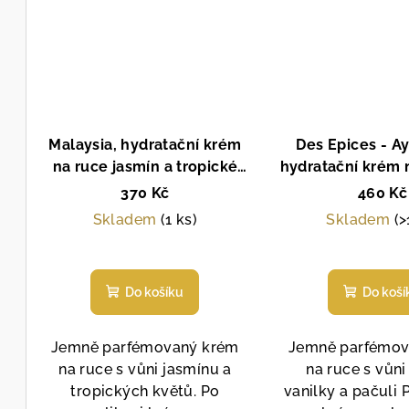
Malaysia, hydratační krém
Des Epices - Ay
na ruce jasmín a tropické
hydratační krém 
květy, La Sultane de Saba,
Sultane de Sab
370 Kč
460 Kč
Paris
Skladem
(1 ks)
Skladem
(>
Průměrné
Prů
hodnocení
hod
Do košíku
Do koší
produktu
pro
je
je
5,0
5,0
Jemně parfémovaný krém
Jemně parfémov
z
z
na ruce s vůni jasmínu a
na ruce s vůni
5
5
tropických květů. Po
vanilky a pačuli 
hvězdiček.
hvě