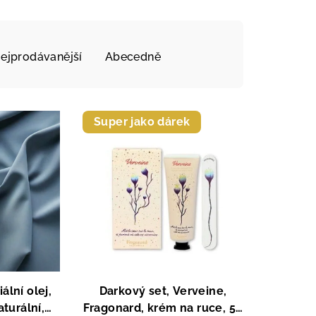
ejprodávanější
Abecedně
Super jako dárek
ální olej,
Darkový set, Verveine,
aturální,
Fragonard, krém na ruce, 50