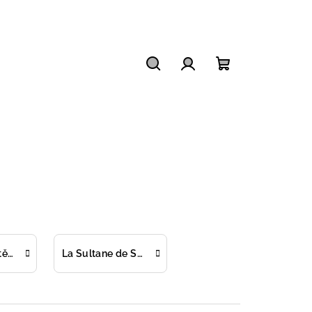
Hledat
Přihlášení
Nákupní
košík
Parfémovaná tělová mléka
La Sultane de Saba