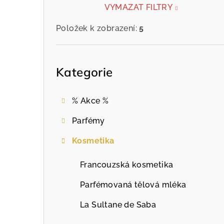
e
VYMAZAT FILTRY
l
Položek k zobrazení:
5
Přeskočit
kategorie
Kategorie
% Akce %
Parfémy
Kosmetika
Francouzská kosmetika
Parfémovaná tělová mléka
La Sultane de Saba