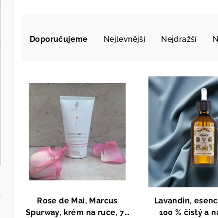
Ř
Doporučujeme
Nejlevnější
Nejdražší
N
a
z
V
e
ý
n
p
í
i
p
s
r
p
o
r
d
Rose de Mai, Marcus
Lavandin, esenci
o
u
Spurway, krém na ruce, 75
100 % čistý a n