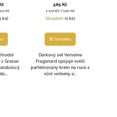
00 ml
ml, pilník na nehty
Kč
585 Kč
Měrná
100 ml
1 170 Kč / 100 ml
cena:
1 ks)
Skladem
(1 ks)
měrné
Průměrné
nocení
hodnocení
ku
Do košíku
duktu
produktu
je
5,0
řírodní
Dárkový set Verveine
z
 z Grasse
Fragonard spojuje svěží
5
vandulový
parfémovaný krém na ruce s
zdiček.
hvězdiček.
du...
vůní verbeny a...