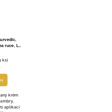
urvedic,
na ruce, La
a, Paris
1 ks)
měrné
nocení
ku
duktu
aný krém
 ambry,
Po aplikaci
zdiček.