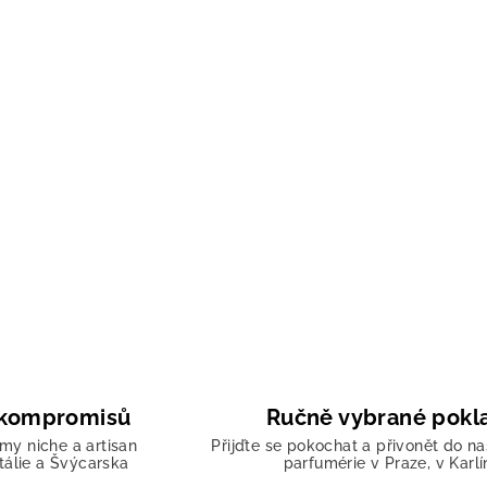
z kompromisů
Ručně vybrané pokl
my niche a artisan
Přijďte se pokochat a přivonět do na
Itálie a Švýcarska
parfumérie v Praze, v Karlí