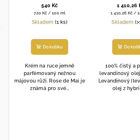
d
ml
Galimard, 1
k
540 Kč
1 410,26 
Měrná
Měrná
u
720 Kč / 100 ml
1 410,26 Kč / 
t
cena:
cena:
Skladem
(1 ks)
Skladem
(>
k
ů
Prů
t
hod
Do košíku
Do koší
pro
ů
je
5,0
Krém na ruce jemně
100% čistý a p
z
parfémovaný nežnou
levandinový olej
5
májovou růži. Rose de Mai je
Levandinový (le
hvě
známá pro své...
olej z hybri