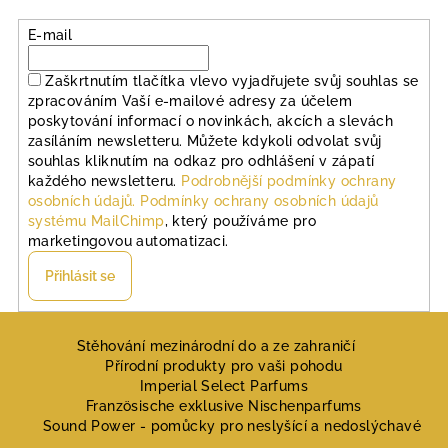
E-mail
Zaškrtnutím tlačítka vlevo vyjadřujete svůj souhlas se
zpracováním Vaší e-mailové adresy za účelem
poskytování informací o novinkách, akcích a slevách
zasíláním newsletteru. Můžete kdykoli odvolat svůj
souhlas kliknutím na odkaz pro odhlášení v zápatí
každého newsletteru.
Podrobnější podmínky ochrany
osobních údajů.
Podmínky ochrany osobních údajů
systému MailChimp
, který používáme pro
marketingovou automatizaci.
Přihlásit se
Z
á
Stěhování mezinárodní do a ze zahraničí
Přírodní produkty pro vaši pohodu
p
Imperial Select Parfums
a
Französische exklusive Nischenparfums
Sound Power - pomůcky pro neslyšící a nedoslýchavé
t