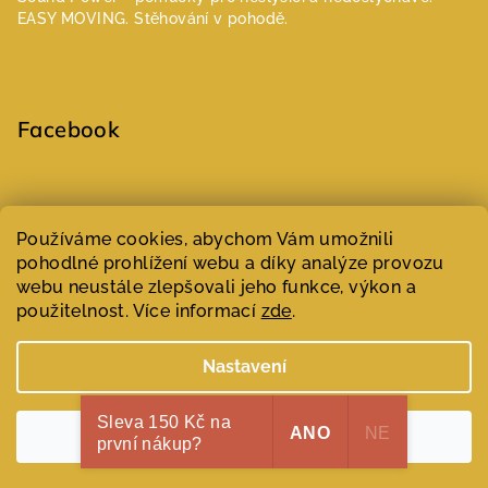
EASY MOVING. Stěhování v pohodě.
Facebook
Select Language
▼
Používáme cookies, abychom Vám umožnili
pohodlné prohlížení webu a díky analýze provozu
webu neustále zlepšovali jeho funkce, výkon a
Copyright 2026
Parfumeur | Niche parfémy
. Všechna práva
vyhrazena.
Upravit nastavení cookies
použitelnost. Více informací
zde
.
Vytvořil Shoptet
Nastavení
Sleva 150 Kč na
ANO
NE
Souhlasím
první nákup?