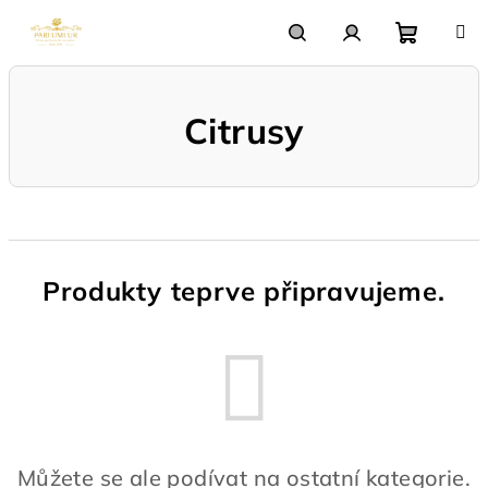
Přejít
na
obsah
Nákupn
Hledat
Přihlášení
Citrusy
košík
Produkty teprve připravujeme.
Můžete se ale podívat na ostatní kategorie.