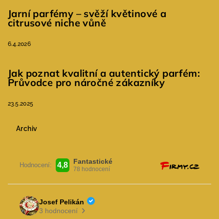
Jarní parfémy – svěží květinové a
citrusové niche vůně
6.4.2026
Jak poznat kvalitní a autentický parfém:
Průvodce pro náročné zákazníky
23.5.2025
Archiv