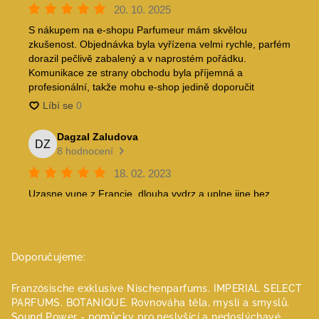
Doporučujeme:
Französische exklusive Nischenparfums.
IMPERIAL SELECT
PARFUMS.
BOTANIQUE. Rovnováha těla, mysli a smyslů.
Sound Power - pomůcky pro neslyšící a nedoslýchavé.