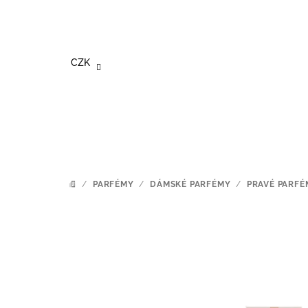
Přejít
na
obsah
CZK
/
PARFÉMY
/
DÁMSKÉ PARFÉMY
/
PRAVÉ PARFÉ
DOMŮ