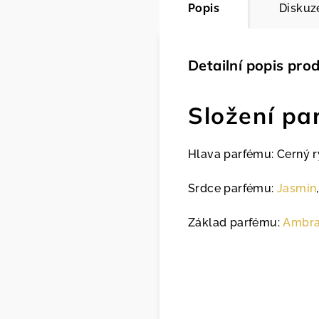
Popis
Diskuz
Detailní popis pro
Složení pa
Hlava parfému: Cerný r
Srdce parfému:
Jasmín
Základ parfému:
Ambr