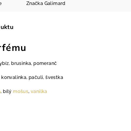
e
Značka
Galimard
duktu
rfému
ybíz, brusinka, pomeranč
, konvalinka, pačuli, švestka
a
, bílý
mošus
,
vanilka