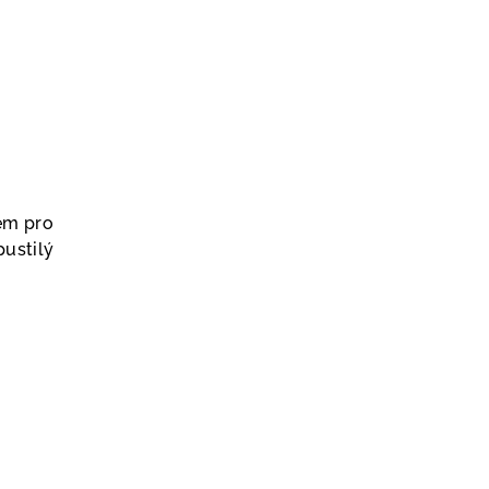
ém pro
pustilý