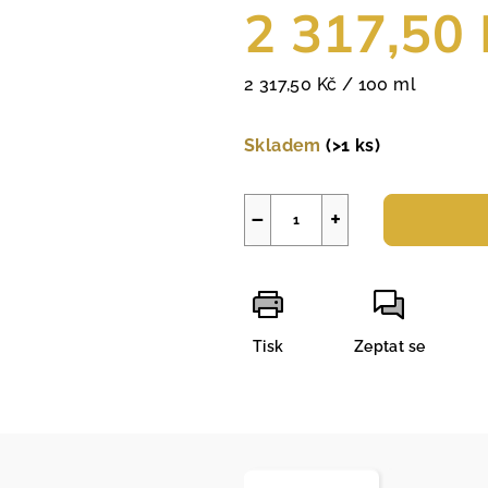
2 317,50 
Měrná
2 317,50 Kč / 100 ml
cena:
Skladem
(>1 ks)
−
+
Tisk
Zeptat se