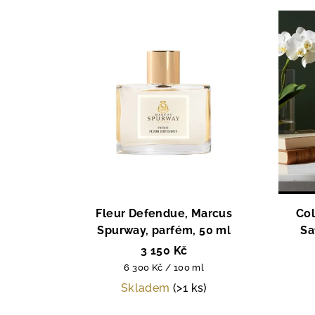
Fleur Defendue, Marcus
Col
Spurway, parfém, 50 ml
Sa
3 150 Kč
Měrná
6 300 Kč / 100 ml
cena:
Skladem
(>1 ks)
Průměrné