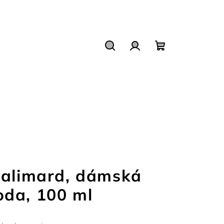
Hledat
Přihlášení
Nákupní
košík
Galimard, dámská
da, 100 ml