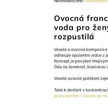
Průměrné
Neohodnoceno
Podrobnosti
hodnocení
produktu
Ovocná fran
je
0,0
voda pro žen
z
rozpustilá
5
hvězdiček.
Veselá a ovocná kompozice
odhaluje opulentní srdce z 
Koncept je povýšen hřejivý
Óda na ženskost, klasickou i
Veselé ovocné potěšení zejm
Také k dostání v koncentrac
pravý parfém v balení 30 ml