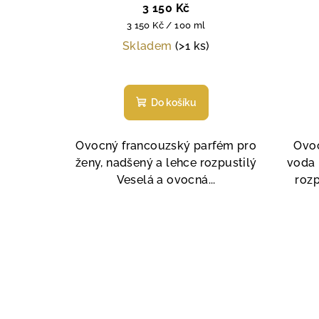
3 150 Kč
Měrná
3 150 Kč / 100 ml
cena:
Skladem
(>1 ks)
Průměrné
hodnocení
Do košíku
produktu
je
5,0
Ovocný francouzský parfém pro
Ovoc
z
ženy, nadšený a lehce rozpustilý
voda 
5
Veselá a ovocná...
rozp
hvězdiček.