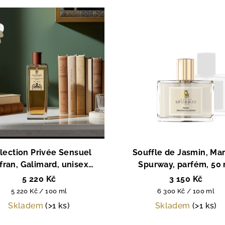
lection Privée Sensuel
Souffle de Jasmin, Ma
fran, Galimard, unisex
Spurway, parfém, 50 
parfém, 100 ml
5 220 Kč
3 150 Kč
Měrná
Měrná
5 220 Kč / 100 ml
6 300 Kč / 100 ml
cena:
cena:
Skladem
(>1 ks)
Skladem
(>1 ks)
Průměrné
Průměrné