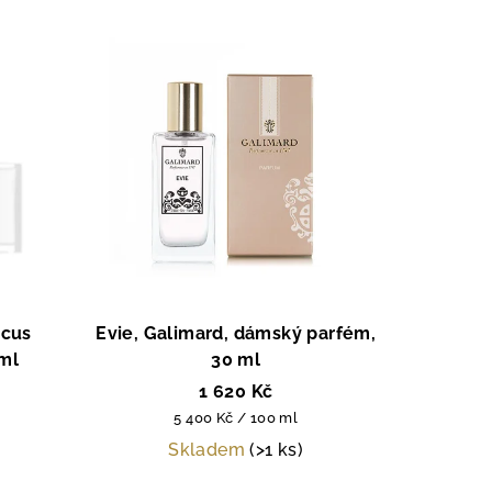
rcus
Evie, Galimard, dámský parfém,
ml
30 ml
1 620 Kč
Měrná
5 400 Kč / 100 ml
cena:
Skladem
(>1 ks)
Průměrné