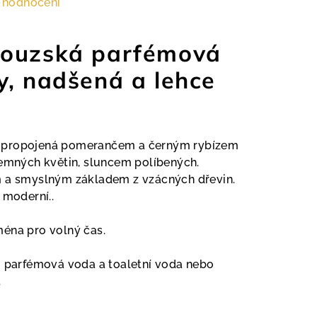
 hodnocení
couzská parfémová
y, nadšená a lehce
 propojená pomerančem a černým rybízem
jemných květin, sluncem políbených.
m a smyslným základem z vzácných dřevin.
 moderní..
éna pro volný čas.
i parfémová voda a toaletní voda nebo
.