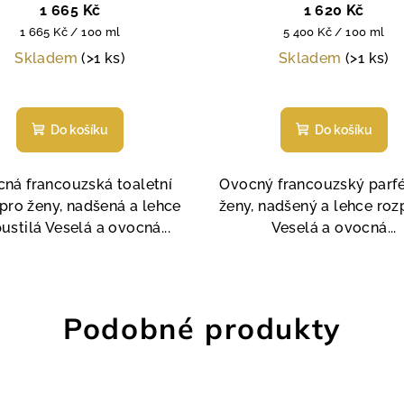
1 665 Kč
1 620 Kč
Měrná
Měrná
1 665 Kč / 100 ml
5 400 Kč / 100 ml
cena:
cena:
Skladem
(>1 ks)
Skladem
(>1 ks)
Do košíku
Do košíku
ná francouzská toaletní
Ovocný francouzský parf
pro ženy, nadšená a lehce
ženy, nadšený a lehce roz
ustilá Veselá a ovocná...
Veselá a ovocná...
Podobné produkty