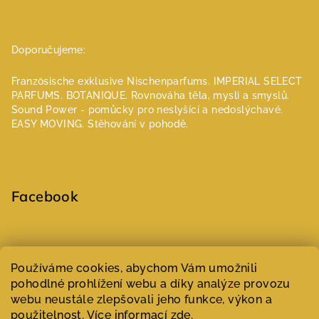
Doporučujeme:
Französische exklusive Nischenparfums.
IMPERIAL SELECT
PARFUMS.
BOTANIQUE. Rovnováha těla, mysli a smyslů.
Sound Power - pomůcky pro neslyšící a nedoslýchavé.
EASY MOVING. Stěhování v pohodě.
Facebook
Select Language
▼
Používáme cookies, abychom Vám umožnili
pohodlné prohlížení webu a díky analýze provozu
webu neustále zlepšovali jeho funkce, výkon a
Copyright 2026
Parfumeur | Niche parfémy
. Všechna práva
vyhrazena.
Upravit nastavení cookies
použitelnost. Více informací
zde
.