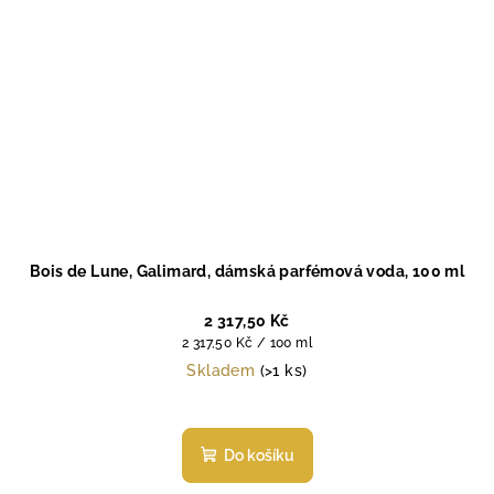
Bois de Lune, Galimard, dámská parfémová voda, 100 ml
2 317,50 Kč
Měrná
2 317,50 Kč / 100 ml
cena:
Skladem
(>1 ks)
Do košíku