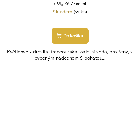
Měrná
1 665 Kč / 100 ml
cena:
Skladem
(>1 ks)
Do košíku
Květinově - dřevitá, francouzská toaletní voda, pro ženy, s
ovocným nádechem S bohatou...