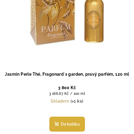
Jasmin Perle Thé, Fragonard´s garden, pravý parfém, 120 ml
3 800 Kč
Měrná
3 166,67 Kč / 100 ml
cena:
Skladem
(>1 ks)
Průměrné
hodnocení
produktu
Do košíku
je