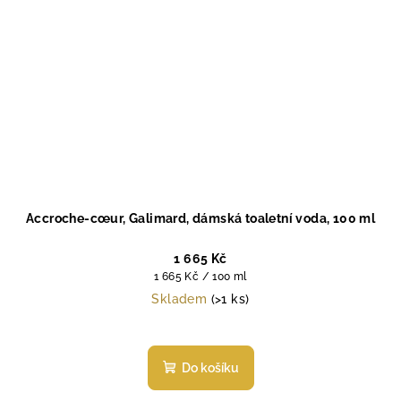
Accroche-cœur, Galimard, dámská toaletní voda, 100 ml
1 665 Kč
Měrná
1 665 Kč / 100 ml
cena:
Skladem
(>1 ks)
Do košíku