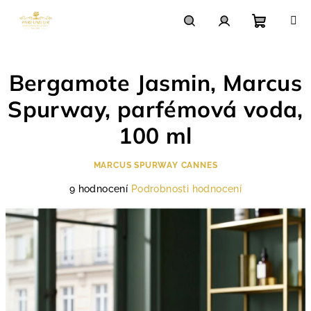
Přejít
na
obsah
Nákupn
Hledat
Přihlášení
Bergamote Jasmin, Marcus
košík
Spurway, parfémová voda,
100 ml
MARCUS SPURWAY CANNES
Průměrné
9 hodnocení
Podrobnosti hodnocení
hodnocení
produktu
je
4,6
z
5
hvězdiček.