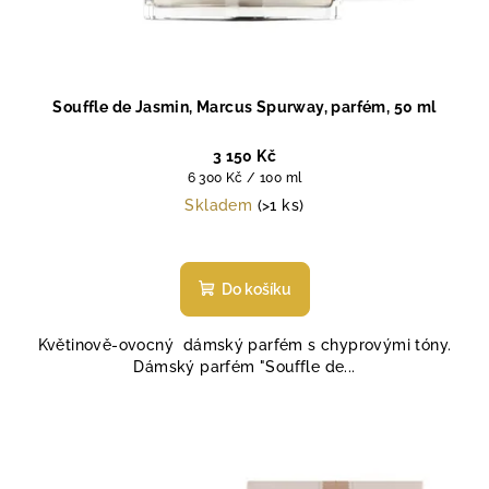
Souffle de Jasmin, Marcus Spurway, parfém, 50 ml
3 150 Kč
Měrná
6 300 Kč / 100 ml
cena:
Skladem
(>1 ks)
Průměrné
hodnocení
produktu
Do košíku
je
5,0
Květinově-ovocný dámský parfém s chyprovými tóny.
z
Dámský parfém "Souffle de...
5
hvězdiček.