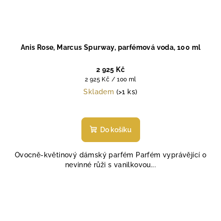
Anis Rose, Marcus Spurway, parfémová voda, 100 ml
2 925 Kč
Měrná
2 925 Kč / 100 ml
cena:
Skladem
(>1 ks)
Průměrné
hodnocení
produktu
Do košíku
je
5,0
Ovocně-květinový dámský parfém Parfém vyprávějící o
z
nevinné růži s vanilkovou...
5
hvězdiček.