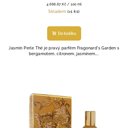
Měrná
4 666,67 Kč / 100 ml
cena:
Skladem
(>1 ks)
Průměrné
hodnocení
produktu
Do košíku
je
5,0
Jasmin Perle Thé je pravý parfém Fragonard's Garden s
z
bergamotem, citronem, jasmínem,...
5
hvězdiček.