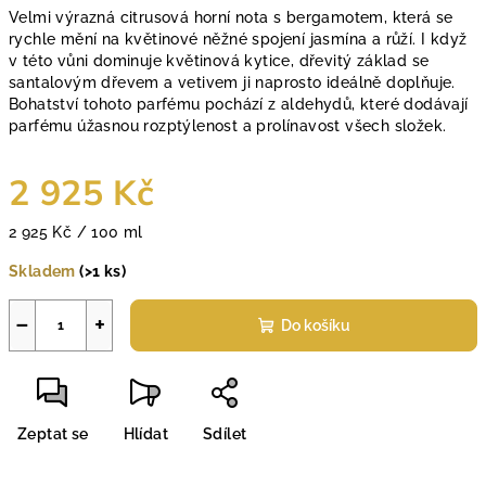
Velmi výrazná citrusová horní nota s bergamotem, která se
rychle mění na květinové něžné spojení jasmína a růží. I když
v této vůni dominuje květinová kytice, dřevitý základ se
santalovým dřevem a vetivem ji naprosto ideálně doplňuje.
Bohatství tohoto parfému pochází z aldehydů, které dodávají
parfému úžasnou rozptýlenost a prolínavost všech složek.
2 925 Kč
Měrná
2 925 Kč / 100 ml
cena:
Skladem
(>1 ks)
−
+
Do košíku
Zeptat se
Hlídat
Sdílet