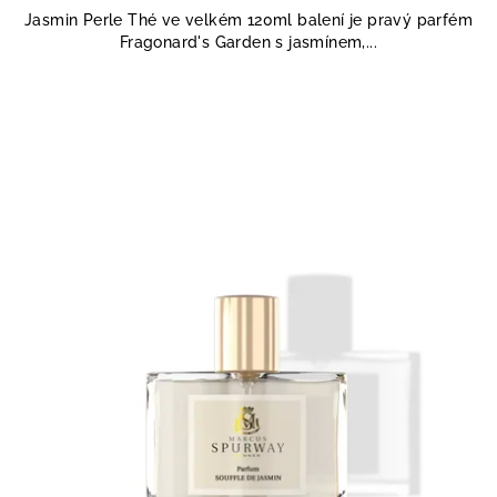
4,0
Jasmin Perle Thé ve velkém 120ml balení je pravý parfém
z
Fragonard's Garden s jasmínem,...
5
hvězdiček.