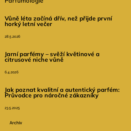
Parfumologie
Vůně léta začíná dřív, než přijde první
horký letní večer
28.5.2026
Jarní parfémy – svěží květinové a
citrusové niche vůně
6.4.2026
Jak poznat kvalitní a autentický parfém:
Průvodce pro náročné zákazníky
23.5.2025
Archiv