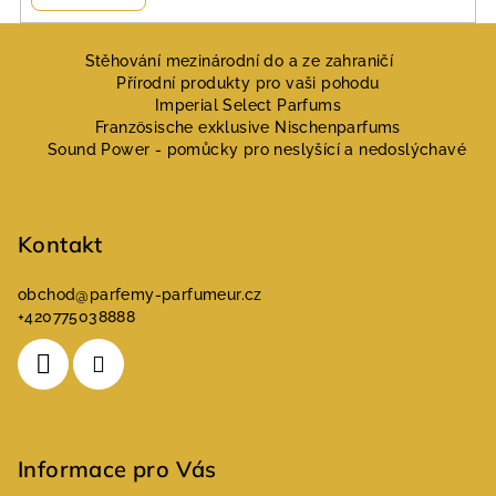
Z
á
Stěhování mezinárodní do a ze zahraničí
Přírodní produkty pro vaši pohodu
p
Imperial Select Parfums
a
Französische exklusive Nischenparfums
Sound Power - pomůcky pro neslyšící a nedoslýchavé
t
í
Kontakt
obchod
@
parfemy-parfumeur.cz
+420775038888
Informace pro Vás