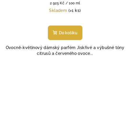
Měrná
2 925 Kč / 100 ml
cena:
Skladem
(>1 ks)
Průměrné
hodnocení
produktu
Do košíku
je
5,0
Ovocně-květinový dámský parfém Jiskřivé a výbušné tóny
z
citrusů a červeného ovoce...
5
hvězdiček.