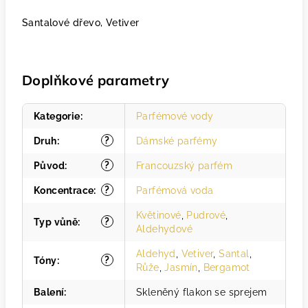
Santalové dřevo, Vetiver
Doplňkové parametry
Kategorie
:
Parfémové vody
?
Druh
:
Dámské parfémy
?
Původ
:
Francouzský parfém
?
Koncentrace
:
Parfémová voda
Květinové
,
Pudrové
,
?
Typ vůně
:
Aldehydové
Aldehyd
,
Vetiver
,
Santal
,
?
Tóny
:
Růže
,
Jasmín
,
Bergamot
Balení
:
Skleněný flakon se sprejem