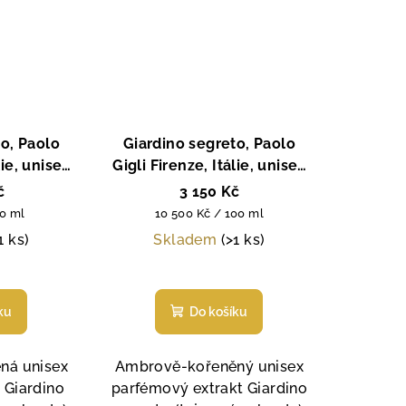
o, Paolo
Giardino segreto, Paolo
lie, unisex
Gigli Firenze, Itálie, unisex
, 100 ml
parfémový extrakt, 30 ml
č
3 150 Kč
Měrná
00 ml
10 500 Kč / 100 ml
cena:
1 ks)
Skladem
(>1 ks)
Průměrné
hodnocení
ku
Do košíku
produktu
je
5,0
ná unisex
Ambrově-kořeněný unisex
z
 Giardino
parfémový extrakt Giardino
5