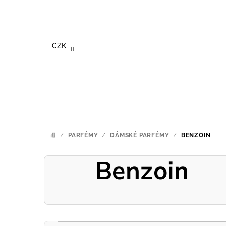
Přejít
na
obsah
CZK
/
PARFÉMY
/
DÁMSKÉ PARFÉMY
/
BENZOIN
DOMŮ
Benzoin