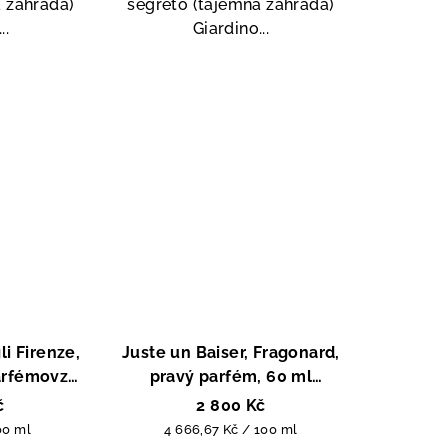
 zahrada)
segreto (tajemná zahrada)
hvězdiček.
..
Giardino...
li Firenze,
Juste un Baiser, Fragonard,
parfémovz
pravý parfém, 60 ml
0 ml
Oblíbený parfém s
č
2 800 Kč
vylepšeným složením!
Měrná
00 ml
4 666,67 Kč / 100 ml