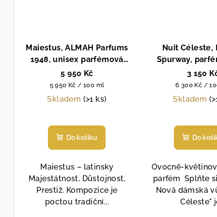
Maiestus, ALMAH Parfums
Nuit Céleste,
1948, unisex parfémová
Spurway, parfé
voda, 100 ml
5 950 Kč
3 150 K
Měrná
Měrná
5 950 Kč / 100 ml
6 300 Kč / 1
cena:
cena:
Skladem
(>1 ks)
Skladem
(>
Do košíku
Do koší
Maiestus – latinsky
Ovocně-květino
Majestátnost, Důstojnost,
parfém Splňte si 
Prestiž. Kompozice je
Nová dámská vů
poctou tradiční...
Céleste" je