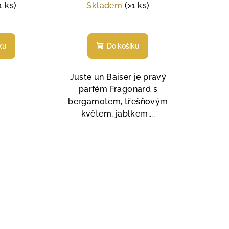
cena:
1 ks)
Skladem
(>1 ks)
měrné
Průměrné
nocení
hodnocení
ku
Do košíku
duktu
produktu
je
4,7
Juste un Baiser je pravý
z
parfém Fragonard s
5
bergamotem, třešňovým
zdiček.
hvězdiček.
květem, jablkem,...