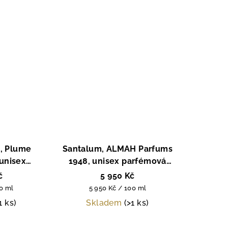
, Plume
Santalum, ALMAH Parfums
 unisex
1948, unisex parfémová
a, 80ml
voda, 100 ml
č
5 950 Kč
Měrná
00 ml
5 950 Kč / 100 ml
cena:
1 ks)
Skladem
(>1 ks)
měrné