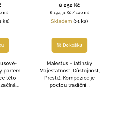
unisex parfémová voda, 100
č
8 050 Kč
ml+ 30ml
Měrná
00 ml
6 192,31 Kč / 100 ml
cena:
1 ks)
Skladem
(>1 ks)
měrné
nocení
ku
Do košíku
duktu
rusově-
Maiestus – latinsky
ý parfém
Majestátnost, Důstojnost,
ce této
Prestiž. Kompozice je
zdiček.
začíná...
poctou tradiční...