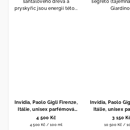
santalového dřeva a
segreto (tajemná
pryskyřic jsou energií této...
Giardino.
Invidia, Paolo Gigli Firenze,
Invidia, Paolo Gig
Itálie, unisex parfémová
Itálie, unisex 
voda, 100 ml
extrakt, 3
4 500 Kč
3 150 K
Měrná
Měrná
4 500 Kč / 100 ml
10 500 Kč / 1