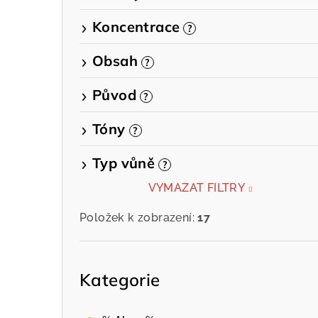
e
Koncentrace
?
l
Obsah
?
Původ
?
Tóny
?
Typ vůně
?
VYMAZAT FILTRY
Položek k zobrazení:
17
Přeskočit
kategorie
Kategorie