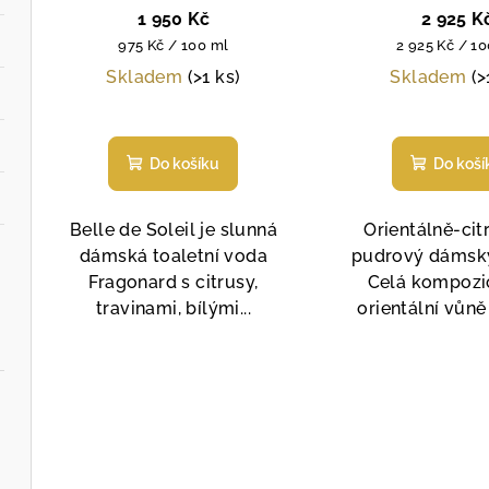
d
ml
100 ml
k
1 950 Kč
2 925 K
Měrná
Měrná
u
975 Kč / 100 ml
2 925 Kč / 1
t
cena:
cena:
Skladem
(>1 ks)
Skladem
(>
k
ů
Průměrné
Prů
t
hodnocení
hod
Do košíku
Do koší
produktu
pro
ů
je
je
4,4
5,0
Belle de Soleil je slunná
Orientálně-cit
z
z
dámská toaletní voda
pudrový dámsk
5
5
Fragonard s citrusy,
Celá kompozi
hvězdiček.
hvě
travinami, bílými...
orientální vůně 