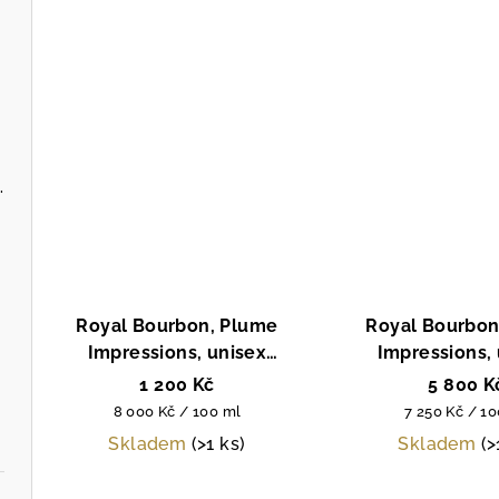
60 ml, Fragonard,
Royal Bourbon, Plume
Royal Bourbon
Impressions, unisex
Impressions,
parfémová voda v
parfémová vod
1 200 Kč
5 800 K
cestovním balení, 15ml
15 ml
Měrná
Měrná
8 000 Kč / 100 ml
7 250 Kč / 1
cena:
cena:
Skladem
(>1 ks)
Skladem
(>
Prů