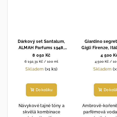
Dárkový set Santalum,
Giardino segret
ALMAH Parfums 1948,
Gigli Firenze, Itá
unisex parfémová voda, 100
parfémová voda
8 050 Kč
4 500 K
ml+ 30 ml
Měrná
Měrná
6 192,31 Kč / 100 ml
4 500 Kč / 1
cena:
cena:
Skladem
(>1 ks)
Skladem
(>
Do košíku
Do koší
Návykové tajné tóny a
Ambrově-kořeně
skvělá kombinace
parfémová voda