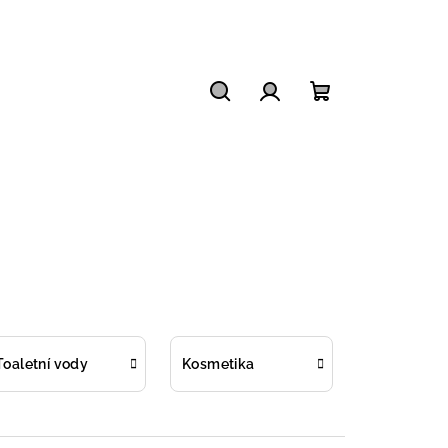
Hledat
Přihlášení
Nákupní
košík
Toaletní vody
Kosmetika