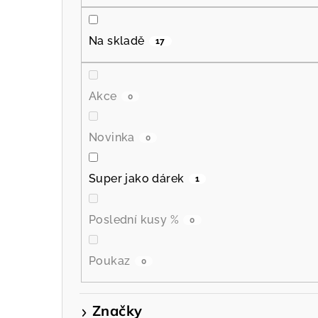
P
o
Na skladě
17
s
t
Akce
0
r
a
Novinka
0
n
Super jako dárek
1
n
í
Poslední kusy %
0
p
Poukaz
0
a
n
Značky