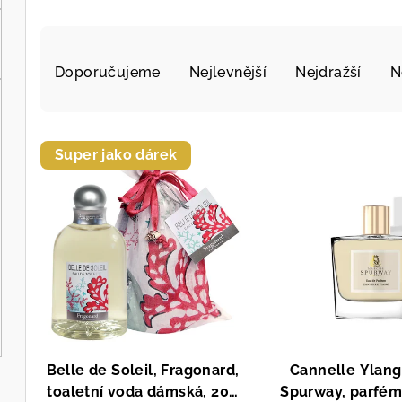
Ř
Doporučujeme
Nejlevnější
Nejdražší
N
a
z
V
e
Super jako dárek
ý
n
p
í
i
p
s
r
p
o
r
d
Belle de Soleil, Fragonard,
Cannelle Ylang
o
u
toaletní voda dámská, 200
Spurway, parfém