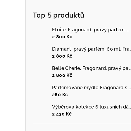
Top 5 produktů
Etoile, Fragonard, pravý parfém, 60 ml
2 800 Kč
Diamant, pravý parfém, 
2 800 Kč
Belle Chérie, Fragonard, pravý parfém, 60 ml
2 800 Kč
Parfémované mýdlo Fragonard´s garden, 150 g, různé druhy
280 Kč
Výběrová kolekce 6 luxusních dámských mini parfémů, Galimard, dámský parfém, 6 x 
2 430 Kč