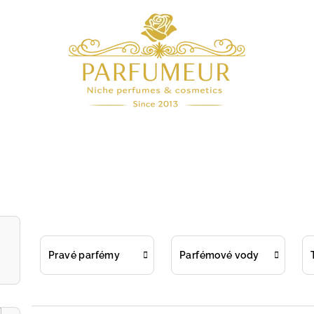
Pravé parfémy
Parfémové vody