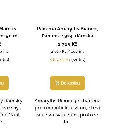
 Marcus
Panama Amaryllis Bianco,
m, 50 ml
Panama 1924, dámská
parfémová voda, 100 ml
č
2 763 Kč
Měrná
00 ml
2 763 Kč / 100 ml
cena:
1 ks)
Skladem
(>1 ks)
Průměrné
hodnocení
ku
Do košíku
produktu
je
5,0
vý dámský
Amaryllis Bianco je stvořena
z
své sny...
pro romantickou ženu, která
5
ně "Nuit
si užívá svou vůní, protože
hvězdiček.
...
ta...