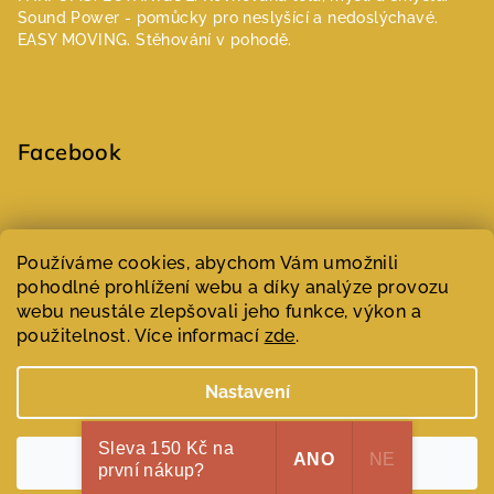
Sound Power - pomůcky pro neslyšící a nedoslýchavé.
EASY MOVING. Stěhování v pohodě.
Facebook
Select Language
▼
Používáme cookies, abychom Vám umožnili
pohodlné prohlížení webu a díky analýze provozu
webu neustále zlepšovali jeho funkce, výkon a
Copyright 2026
Parfumeur | Niche parfémy
. Všechna práva
vyhrazena.
Upravit nastavení cookies
použitelnost. Více informací
zde
.
Vytvořil Shoptet
Nastavení
Sleva 150 Kč na
ANO
NE
Souhlasím
první nákup?