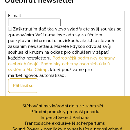
Odebírat newsletter
E-mail
Zaškrtnutím tlačítka vlevo vyjadřujete svůj souhlas se
zpracováním Vaší e-mailové adresy za účelem
poskytování informací o novinkách, akcích a slevách
zasíláním newsletteru. Můžete kdykoli odvolat svůj
souhlas kliknutím na odkaz pro odhlášení v zápatí
každého newsletteru.
Podrobnější podmínky ochrany
osobních údajů.
Podmínky ochrany osobních údajů
systému MailChimp
, který používáme pro
marketingovou automatizaci.
Přihlásit se
Z
á
Stěhování mezinárodní do a ze zahraničí
Přírodní produkty pro vaši pohodu
p
Imperial Select Parfums
a
Französische exklusive Nischenparfums
Sound Power - pomůcky pro neslyšící a nedoslýchavé