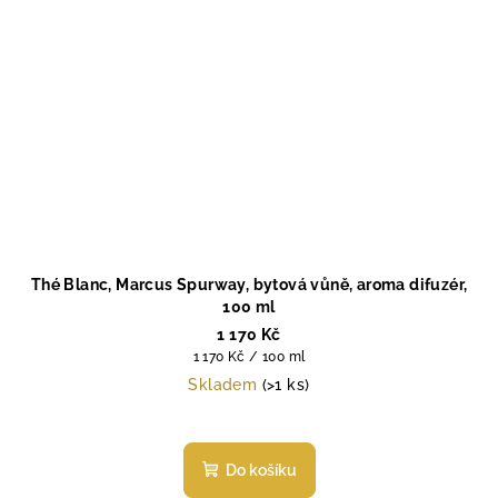
Thé Blanc, Marcus Spurway, bytová vůně, aroma difuzér,
100 ml
1 170 Kč
Měrná
1 170 Kč / 100 ml
cena:
Skladem
(>1 ks)
Do košíku