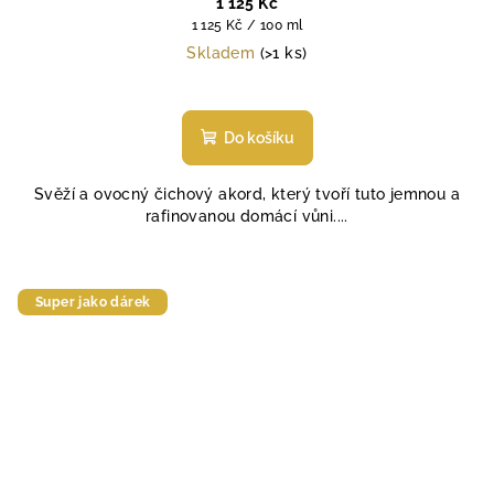
1 125 Kč
Měrná
1 125 Kč / 100 ml
cena:
Skladem
(>1 ks)
Do košíku
Svěží a ovocný čichový akord, který tvoří tuto jemnou a
rafinovanou domácí vůni....
Super jako dárek