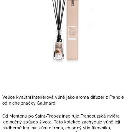
hvězdiček.
Velice kvalitní interiérová vůně jako aroma difuzér z Francie
od niche značky Galimard.
Od Mentonu po Saint-Tropez inspiruje Francouzská riviéra
jedinečný způsob života. Tato kolekce zachycuje vůně její
nádherné krajiny: kůru citronu, chladný stín fíkovníku,