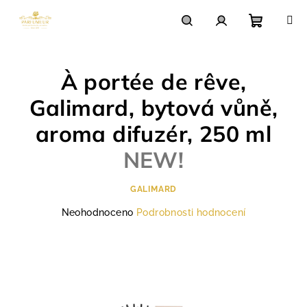
Přejít
na
obsah
Nákupn
Hledat
Přihlášení
À portée de rêve,
košík
Galimard, bytová vůně,
aroma difuzér, 250 ml
NEW!
GALIMARD
Průměrné
Neohodnoceno
Podrobnosti hodnocení
hodnocení
produktu
je
0,0
z
5