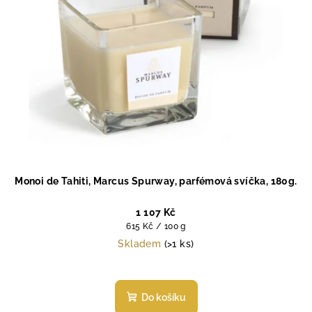
Monoi de Tahiti, Marcus Spurway, parfémová svíčka, 180g.
1 107 Kč
Měrná
615 Kč / 100 g
cena:
Skladem
(>1 ks)
Do košíku