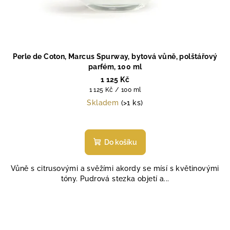
Perle de Coton, Marcus Spurway, bytová vůně, polštářový
parfém, 100 ml
1 125 Kč
Měrná
1 125 Kč / 100 ml
cena:
Skladem
(>1 ks)
Do košíku
Vůně s citrusovými a svěžími akordy se mísí s květinovými
tóny. Pudrová stezka objetí a...