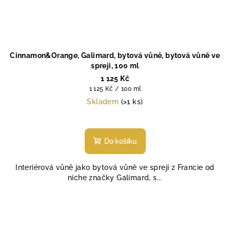
Cinnamon&Orange, Galimard, bytová vůně, bytová vůně ve
spreji, 100 ml
1 125 Kč
Měrná
1 125 Kč / 100 ml
cena:
Skladem
(>1 ks)
Do košíku
Interiérová vůně jako bytová vůně ve spreji z Francie od
niche značky Galimard, s...