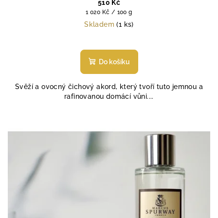
510 Kč
Měrná
1 020 Kč / 100 g
cena:
Skladem
(1 ks)
Do košíku
Svěží a ovocný čichový akord, který tvoří tuto jemnou a
rafinovanou domácí vůni....