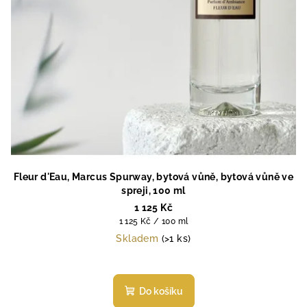
Fleur d'Eau, Marcus Spurway, bytová vůně, bytová vůně ve
spreji, 100 ml
1 125 Kč
Měrná
1 125 Kč / 100 ml
cena:
Skladem
(>1 ks)
Průměrné
hodnocení
produktu
Do košíku
je