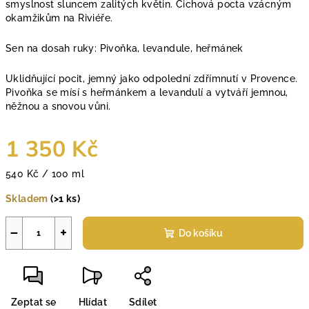
smyslnost sluncem zalitých květin. Čichová pocta vzácným
okamžikům na Riviéře.
Sen na dosah ruky: Pivoňka, levandule, heřmánek
Uklidňující pocit, jemný jako odpolední zdřímnutí v Provence.
Pivoňka se mísí s heřmánkem a levandulí a vytváří jemnou,
něžnou a snovou vůni.
1 350 Kč
Měrná
540 Kč / 100 ml
cena:
Skladem
(>1 ks)
−
+
Do košíku
Zeptat se
Hlídat
Sdílet