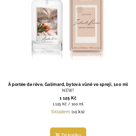
À portée de rêve, Galimard, bytová vůně ve spreji, 100 ml
NEW!
1 125 Kč
Měrná
1 125 Kč / 100 ml
cena:
Skladem
(>1 ks)
Do košíku