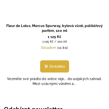
Fleur de Lotus, Marcus Spurway, bytová vůně, polštářový
parfém, 100 ml
1 125 Kč
Měrná
1 125 Kč / 100 ml
cena:
Skladem
(>1 ks)
Průměrné
hodnocení
produktu
Do košíku
je
5,0
Vezměte své prádlo do srdce ráje... do asijských zahrad.
z
Mezi vzácnými vůněmi a...
5
hvězdiček.