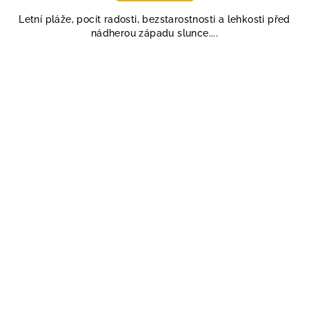
5,0
Letní pláže, pocit radosti, bezstarostnosti a lehkosti před
z
nádherou západu slunce....
5
hvězdiček.